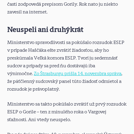
časti zodpovedá prepisom Gorily. Rok nato ju niekto
zavesil na internet.
Neuspeli ani druhýkrát
Ministerstvo spravodlivosti sa pokúšalo rozsudok ESĽP
v prípade Haščáka ešte zvrátiť žiadosťou, aby ho
preskúmala Veľká komora ESĽP. Tvorí ju sedemnásť
sudcov a prípady sa pred ňu dostávajú iba
výnimočne.
Zo Štrasburgu prišla 14. novembra správa
,
že päťčlenný sudcovský panel túto žiadosť odmietol a
rozsudok je právoplatný.
Ministerstvo sa takto pokúšalo zvrátiť už prvý rozsudok
ESĽP o Gorile – ten z minulého roka o Vargovej
sťažnosti. Ani vtedy neuspelo.