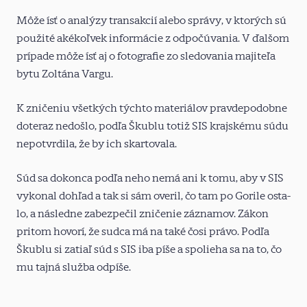
Môže ísť o analýzy transakcií alebo správy, v ktorých sú
použité akékoľvek informácie z odpočúvania. V ďalšom
prípade môže ísť aj o fotografie zo sledovania majiteľa
bytu Zoltána Vargu.
K zničeniu všetkých týchto materiálov pravdepodobne
doteraz nedošlo, podľa Škublu totiž SIS krajskému súdu
nepotvrdila, že by ich skartovala.
Súd sa dokonca podľa neho nemá ani k tomu, aby v SIS
vykonal dohľad a tak si sám overil, čo tam po Gorile osta­
lo, a následne zabezpečil zničenie záznamov. Zákon
pritom hovorí, že sudca má na také čosi právo. Podľa
Škublu si zatiaľ súd s SIS iba píše a spolieha sa na to, čo
mu tajná služba odpíše.