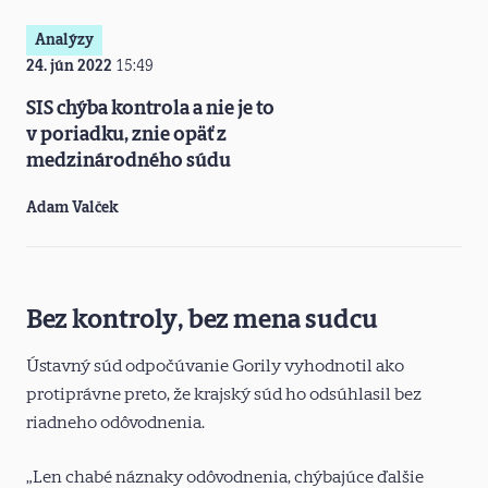
Analýzy
24. jún 2022
15:49
SIS chýba kontrola a nie je to
v poriadku, znie opäť z
medzinárodného súdu
Adam Valček
Bez kontroly, bez mena sudcu
Ústavný súd odpočúvanie Gorily vyhodnotil ako
protiprávne preto, že krajský súd ho odsúhlasil bez
riadneho odôvodnenia.
„Len chabé náznaky odôvodnenia, chýbajúce ďalšie