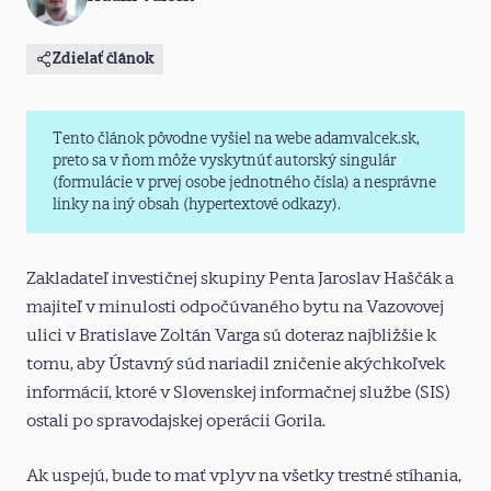
Zdielať článok
Tento článok pôvodne vyšiel na webe adamvalcek.sk,
preto sa v ňom môže vyskytnúť autorský singulár
(formulácie v prvej osobe jednotného čísla) a nesprávne
linky na iný obsah (hypertextové odkazy).
Zakladateľ investičnej skupiny Penta Jaroslav Haščák a
majiteľ v minulosti odpočúvaného bytu na Vazovovej
ulici v Bratislave Zoltán Varga sú doteraz najbližšie k
tomu, aby Ústavný súd nariadil zničenie akýchkoľvek
informácií, ktoré v Slovenskej informačnej službe (SIS)
ostali po spravodajskej operácii Gorila.
Ak uspejú, bude to mať vplyv na všetky trestné stíhania,