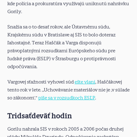
kde polícia a prokuratúra využívajú uniknutú nahrávku
Gorily.
Snažia sa o to desať rokov, ale Ústavnému súdu,
Krajskému súdu v Bratislave aj SIS to bolo doteraz
ľahostajné. Teraz Haščák a Varga disponujú
právoplatnými rozsudkami Európskeho súdu pre
ľudské práva (ESĽP) v Štrasburgu o protiprávnosti
odpočúvania.
Vargovej sťažnosti vyhovel súd
ešte vlani
, Haščákovej
tento rok v lete. „Uchovávanie materiálov nie je ‚v súlade
so zákonom‘,“
píše sa v rozsudkoch ESĽP
.
Tridsaťdeväť hodín
Gorilu nahrala SIS v rokoch 2005 a 2006 počas druhej
vlády Mikuláša Dzurindu. Odpočúvanie zachytáva