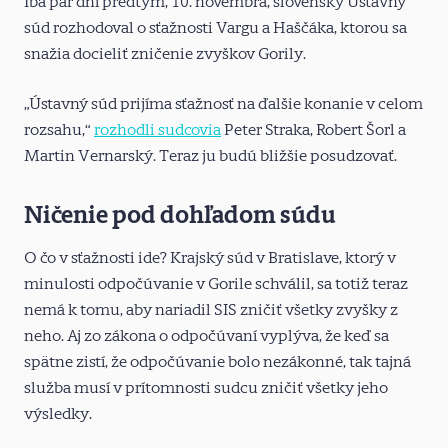
Iba pár dní predtým, 10. novembra, slovenský Ústavný
súd rozhodoval o sťažnosti Vargu a Haščáka, ktorou sa
snažia docieliť zničenie zvyškov Gorily.
„Ústavný súd prijíma sťažnosť na ďalšie konanie v celom
rozsahu,“
rozhodli sudcovia
Peter Straka, Robert Šorl a
Martin Vernarský. Teraz ju budú bližšie posudzovať.
Ničenie pod dohľadom súdu
O čo v sťažnosti ide? Krajský súd v Bratislave, ktorý v
minulosti odpočúvanie v Gorile schválil, sa totiž teraz
nemá k tomu, aby nariadil SIS zničiť všetky zvyšky z
neho. Aj zo zákona o odpočúvaní vyplýva, že keď sa
spätne zistí, že odpočúvanie bolo nezákonné, tak tajná
služba musí v prítomnosti sudcu zničiť všetky jeho
výsledky.