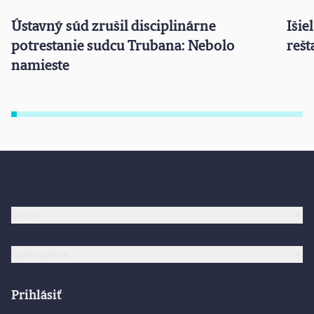
Ústavný súd zrušil disciplinárne
Išie
potrestanie sudcu Trubana: Nebolo
rešt
namieste
O nás
Spolupráca
Prihlásiť