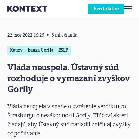
Predplatné
Prejsť na obsah
22. nov 2022
19:25
6 min čítania
Kauzy
kauza Gorila
ESĽP
Vláda neuspela. Ústavný súd
rozhoduje o vymazaní zvyškov
Gorily
Vláda neuspela v snahe o zvrátenie verdiktu zo
Štrasburgu o nezákonnosti Gorily. Kľúčoví aktéri
žiadajú, aby Ústavný súd nariadil zničiť aj zvyšky
odpočúvania.