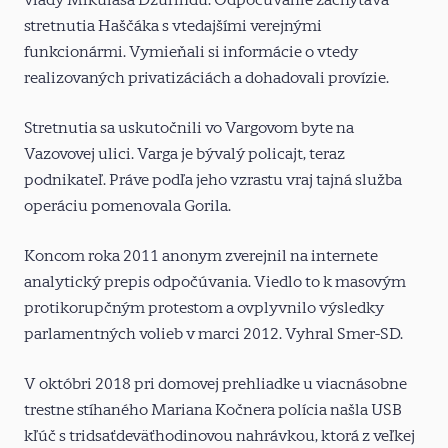
stretnutia Haščáka s vtedajšími verejnými
funkcionármi. Vymieňali si informácie o vtedy
realizovaných privatizáciách a dohadovali provízie.
Stretnutia sa uskutočnili vo Vargovom byte na
Vazovovej ulici. Varga je bývalý policajt, teraz
podnikateľ. Práve podľa jeho vzrastu vraj tajná služba
operáciu pomenovala Gorila.
Koncom roka 2011 anonym zverejnil na internete
analytický prepis odpočúvania. Viedlo to k masovým
protikorupčným protestom a ovplyvnilo výsledky
parlamentných volieb v marci 2012. Vyhral Smer-SD.
V októbri 2018 pri domovej prehliadke u viacnásobne
trestne stíhaného Mariana Kočnera polícia našla USB
kľúč s tridsaťdeväťhodinovou nahrávkou, ktorá z veľkej