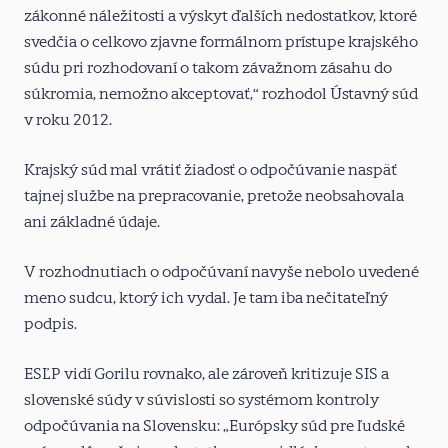
zákonné náležitosti a výskyt ďalších nedostatkov, ktoré
svedčia o celkovo zjavne formálnom prístupe krajského
súdu pri rozhodovaní o takom závažnom zásahu do
súkromia, nemožno akceptovať,“ rozhodol Ústavný súd
v roku 2012.
Krajský súd mal vrátiť žiadosť o odpočúvanie naspäť
tajnej službe na prepracovanie, pretože neobsahovala
ani základné údaje.
V rozhodnutiach o odpočúvaní navyše nebolo uvedené
meno sudcu, ktorý ich vydal. Je tam iba nečitateľný
podpis.
ESĽP vidí Gorilu rovnako, ale zároveň kritizuje SIS a
slovenské súdy v súvislosti so systémom kontroly
odpočúvania na Slovensku: „Európsky súd pre ľudské