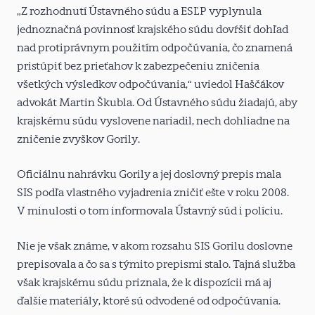
„Z rozhodnutí Ústavného súdu a ESĽP vyplynula
jednoznačná povinnosť krajského súdu dovŕšiť dohľad
nad protiprávnym použitím odpočúvania, čo znamená
pristúpiť bez prieťahov k zabezpečeniu zničenia
všetkých výsledkov odpočúvania,“ uviedol Haščákov
advokát Martin Škubla. Od Ústavného súdu žiadajú, aby
krajskému súdu vyslovene nariadil, nech dohliadne na
zničenie zvyškov Gorily.
Oficiálnu nahrávku Gorily a jej doslovný prepis mala
SIS podľa vlastného vyjadrenia zničiť ešte v roku 2008.
V minulosti o tom informovala Ústavný súd i políciu.
Nie je však známe, v akom rozsahu SIS Gorilu doslovne
prepisovala a čo sa s týmito prepismi stalo. Tajná služba
však krajskému súdu priznala, že k dispozícii má aj
ďalšie materiály, ktoré sú odvodené od odpočúvania.