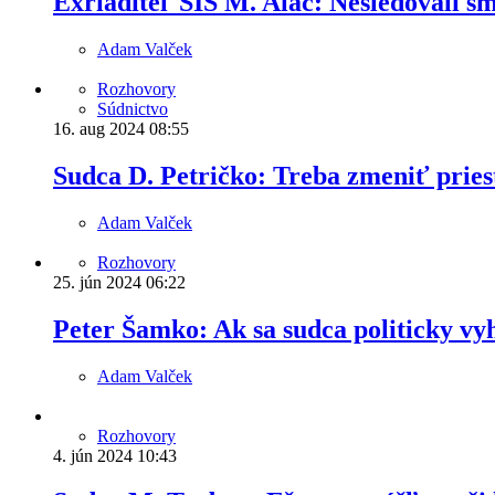
Exriaditeľ SIS M. Aláč: Nesledovali sm
Adam Valček
Rozhovory
Súdnictvo
16. aug 2024
08:55
Sudca D. Petričko: Treba zmeniť pries
Adam Valček
Rozhovory
25. jún 2024
06:22
Peter Šamko: Ak sa sudca politicky vyh
Adam Valček
Rozhovory
4. jún 2024
10:43