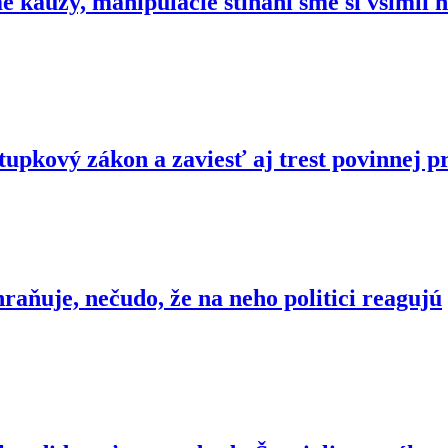
e kauzy, manipulácie stíhaní sme si všimli
tupkový zákon a zaviesť aj trest povinnej p
raňuje, nečudo, že na neho politici reagujú