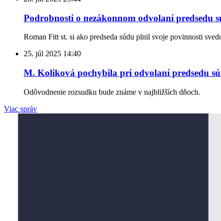
Podrobnosti o nezákonnom odvolaní predsedu sú
Roman Fitt st. si ako predseda súdu plnil svoje povinnosti sve
25. júl 2025
14:40
M. Koliková pochybila pri odvolaní predsedu s
Odôvodnenie rozsudku bude známe v najbližších dňoch.
Viac správ