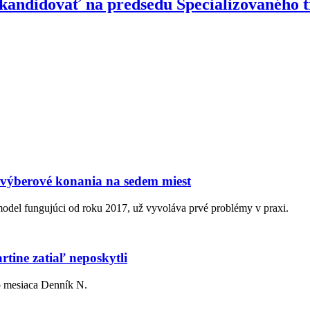
kandidovať na predsedu Špecializovaného t
 výberové konania na sedem miest
model fungujúci od roku 2017, už vyvoláva prvé problémy v praxi.
tine zatiaľ neposkytli
o mesiaca Denník N.