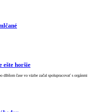
emlčané
 ešte horšie
 po dlhšom čase vo väzbe začal spolupracovať s orgánmi