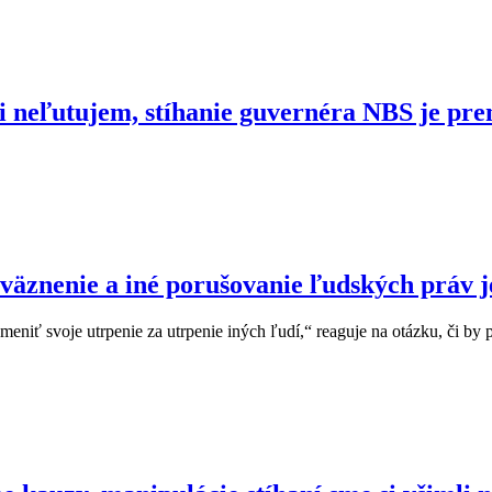
ii neľutujem, stíhanie guvernéra NBS je pr
väznenie a iné porušovanie ľudských práv je
niť svoje utrpenie za utrpenie iných ľudí,“ reaguje na otázku, či by