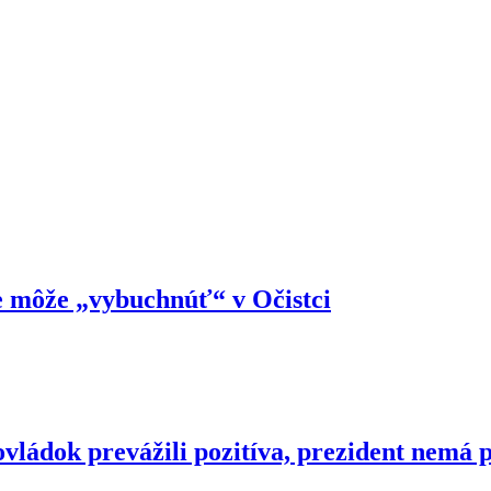
te môže „vybuchnúť“ v Očistci
ládok prevážili pozitíva, prezident nemá p