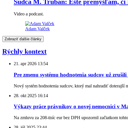
Sudca M. Truban: Ešte premýšľam, či 
Video a podcast.
Adam Valček
Zobraziť ďalšie články
Rýchly kontext
21. apr 2026
13:54
Pre zmenu systému hodnotenia sudcov už zrušili
Nový systém hodnotenia sudcov, ktorý mal nahradiť doterajší 
28. okt 2025
16:14
Výkazy práce právnikov o novej nemocnici v Mar
Na zmluvu za 208-tisíc eur bez DPH upozornil začiatkom toht
28. júl 2025
23:44