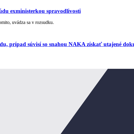
du exministerkou spravodlivosti
domito, uvádza sa v rozsudku.
údu, prípad súvisí so snahou NAKA získať utajené do