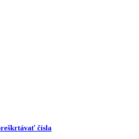
reškrtávať čísla