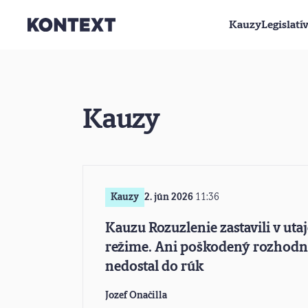
Kauzy
Legislatí
Prejsť na obsah
Kauzy
Kauzy
2. jún 2026
11:36
Kauzu Rozuzlenie zastavili v ut
režime. Ani poškodený rozhodn
nedostal do rúk
Jozef Onačilla