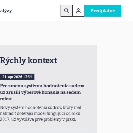
alýzy
Predplatné
Rýchly kontext
21. apr 2026
13:54
Pre zmenu systému hodnotenia sudcov
už zrušili výberové konania na sedem
miest
Nový systém hodnotenia sudcov, ktorý mal
nahradiť doterajší model fungujúci od roku
2017, už vyvoláva prvé problémy v praxi.