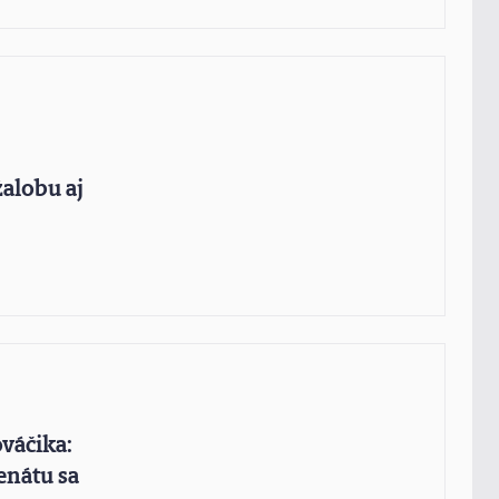
alobu aj
váčika:
enátu sa