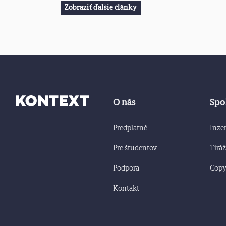
Zobraziť ďalšie články
O nás
Spo
Predplatné
Inzer
Pre študentov
Tiráž
Podpora
Copyr
Kontakt