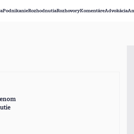
va
Podnikanie
Rozhodnutia
Rozhovory
Komentáre
Advokácia
An
ajenom
utie