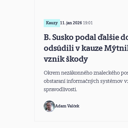
Kauzy
11. jan 2026
19:01
B. Susko podal ďalšie d
odsúdili v kauze Mýtni
vznik škody
Okrem nezákonného znaleckého posud
obstaraní informačných systémov vz
spravodlivosti.
Adam Valček