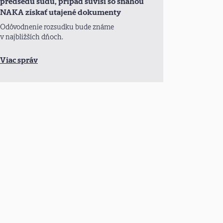
predsedu súdu, prípad súvisí so snahou
NAKA získať utajené dokumenty
Odôvodnenie rozsudku bude známe
v najbližších dňoch.
Viac správ