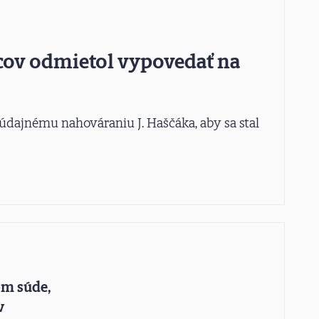
vcov odmietol vypovedať na
údajnému nahováraniu J. Haščáka, aby sa stal
om súde,
v