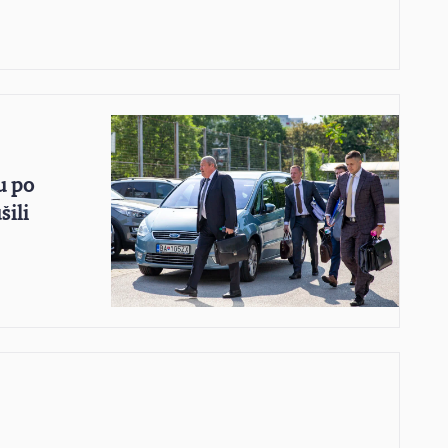
u po
šili