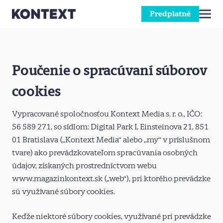
Predplatné
Prejsť na obsah
Poučenie o spracúvaní súborov
cookies
Vypracované spoločnosťou Kontext Media s. r. o., IČO:
56 589 271, so sídlom: Digital Park I, Einsteinova 21, 851
01 Bratislava („Kontext Media“ alebo „my“ v príslušnom
tvare) ako prevádzkovateľom spracúvania osobných
údajov, získaných prostredníctvom webu
www.magazinkontext.sk („web“), pri ktorého prevádzke
sú využívané súbory cookies.
Keďže niektoré súbory cookies, využívané pri prevádzke