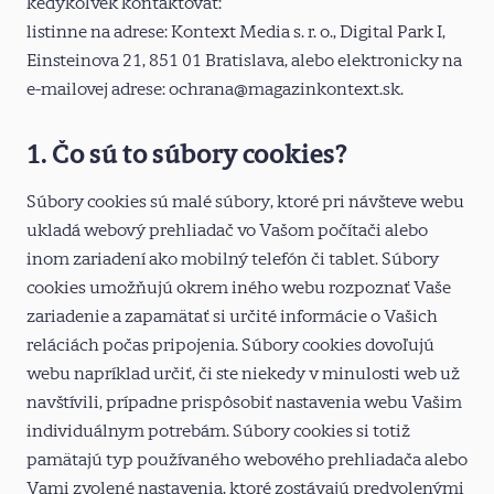
kedykoľvek kontaktovať:
listinne na adrese: Kontext Media s. r. o., Digital Park I,
Einsteinova 21, 851 01 Bratislava, alebo elektronicky na
e-mailovej adrese: ochrana@magazinkontext.sk.
1. Čo sú to súbory cookies?
Súbory cookies sú malé súbory, ktoré pri návšteve webu
ukladá webový prehliadač vo Vašom počítači alebo
inom zariadení ako mobilný telefón či tablet. Súbory
cookies umožňujú okrem iného webu rozpoznať Vaše
zariadenie a zapamätať si určité informácie o Vašich
reláciách počas pripojenia. Súbory cookies dovoľujú
webu napríklad určiť, či ste niekedy v minulosti web už
navštívili, prípadne prispôsobiť nastavenia webu Vašim
individuálnym potrebám. Súbory cookies si totiž
pamätajú typ používaného webového prehliadača alebo
Vami zvolené nastavenia, ktoré zostávajú predvolenými