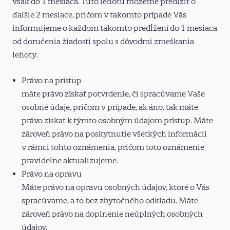
však do 1 mesiaca. Túto lehotu môžeme predĺžiť o
ďalšie 2 mesiace, pričom v takomto prípade Vás
informujeme o každom takomto predĺžení do 1 mesiaca
od doručenia žiadosti spolu s dôvodmi zmeškania
lehoty.
Právo na prístup
máte právo získať potvrdenie, či spracúvame Vaše
osobné údaje, pričom v prípade, ak áno, tak máte
právo získať k týmto osobným údajom prístup. Máte
zároveň právo na poskytnutie všetkých informácii
v rámci tohto oznámenia, pričom toto oznámenie
pravidelne aktualizujeme.
Právo na opravu
Máte právo na opravu osobných údajov, ktoré o Vás
spracúvame, a to bez zbytočného odkladu. Máte
zároveň právo na doplnenie neúplných osobných
údajov.