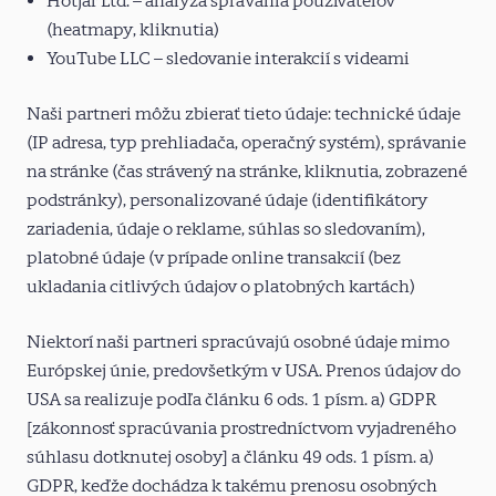
Hotjar Ltd. – analýza správania používateľov
(heatmapy, kliknutia)
YouTube LLC – sledovanie interakcií s videami
Naši partneri môžu zbierať tieto údaje: technické údaje
(IP adresa, typ prehliadača, operačný systém), správanie
na stránke (čas strávený na stránke, kliknutia, zobrazené
podstránky), personalizované údaje (identifikátory
zariadenia, údaje o reklame, súhlas so sledovaním),
platobné údaje (v prípade online transakcií (bez
ukladania citlivých údajov o platobných kartách)
Niektorí naši partneri spracúvajú osobné údaje mimo
Európskej únie, predovšetkým v USA. Prenos údajov do
USA sa realizuje podľa článku 6 ods. 1 písm. a) GDPR
[zákonnosť spracúvania prostredníctvom vyjadreného
súhlasu dotknutej osoby] a článku 49 ods. 1 písm. a)
GDPR, keďže dochádza k takému prenosu osobných