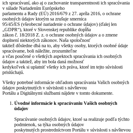
ich spracúvaní, ako aj o zachovanie transparentnosti ich spracúvania
v súlade Nariadením Európskeho
parlamentu a Rady (EÚ) 2016/679 z 27. apríla 2016, o ochrane
osobných údajov ktorým sa zrušuje smernica
95/45/ES (všeobecné nariadenie o ochrane údajov) (ďalej len
„GDPR“), ktoré v Slovenskej republike dopĺňa
zákon č. 18/2018 Z. z. o ochrane osobných údajov a o zmene
doplnení niektorých zákonov. Naša spoločnosť
taktiež dôsledne dbá na to, aby všetky osoby, ktorých osobné údaje
spracúvame, boli náležite, zrozumiteľne
a včas poučené o všetkých aspektoch spracúvania ich osobných
údajov a taktiež, aby im bola daná možnosť
kedykoľvek si uplatniť všetky ich práva, ktoré im tejto súvislosti
prislúchajú.
Všetky potrebné informácie ohľadom spracúvania Vašich osobných
údajov poskytnutých v súvislosti s návštevou
Portálu a Digitálnymi službami nájdete v tomto dokumente.
Úvodné informácie k spracúvaniu Vašich osobných
údajov
Spracúvanie osobných údajov, ktoré sa realizuje podľa týchto
podmienok, sa týka osobných údajov
poskytnutých prostredníctvom Portálu v súvislosti s návštevou