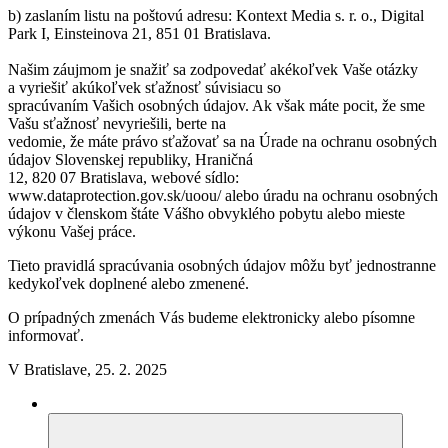
b) zaslaním listu na poštovú adresu: Kontext Media s. r. o., Digital
Park I, Einsteinova 21, 851 01 Bratislava.
Našim záujmom je snažiť sa zodpovedať akékoľvek Vaše otázky
a vyriešiť akúkoľvek sťažnosť súvisiacu so
spracúvaním Vašich osobných údajov. Ak však máte pocit, že sme
Vašu sťažnosť nevyriešili, berte na
vedomie, že máte právo sťažovať sa na Úrade na ochranu osobných
údajov Slovenskej republiky, Hraničná
12, 820 07 Bratislava, webové sídlo:
www.dataprotection.gov.sk/uoou/ alebo úradu na ochranu osobných
údajov v členskom štáte Vášho obvyklého pobytu alebo mieste
výkonu Vašej práce.
Tieto pravidlá spracúvania osobných údajov môžu byť jednostranne
kedykoľvek doplnené alebo zmenené.
O prípadných zmenách Vás budeme elektronicky alebo písomne
informovať.
V Bratislave, 25. 2. 2025