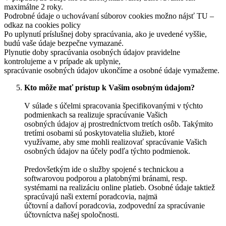
maximálne 2 roky.
Podrobné údaje o uchovávaní súborov cookies možno nájsť TU –
odkaz na cookies policy
Po uplynutí príslušnej doby spracúvania, ako je uvedené vyššie,
budú vaše údaje bezpečne vymazané.
Plynutie doby spracúvania osobných údajov pravidelne
kontrolujeme a v prípade ak uplynie,
spracúvanie osobných údajov ukončíme a osobné údaje vymažeme.
Kto môže mať prístup k Vašim osobným údajom?
V súlade s účelmi spracovania špecifikovanými v týchto
podmienkach sa realizuje spracúvanie Vašich
osobných údajov aj prostredníctvom tretích osôb. Takýmito
tretími osobami sú poskytovatelia služieb, ktoré
využívame, aby sme mohli realizovať spracúvanie Vašich
osobných údajov na účely podľa týchto podmienok.
Predovšetkým ide o služby spojené s technickou a
softwarovou podporou a platobnými bránami, resp.
systémami na realizáciu online platieb. Osobné údaje taktiež
spracúvajú naši externí poradcovia, najmä
účtovní a daňoví poradcovia, zodpovední za spracúvanie
účtovníctva našej spoločnosti.