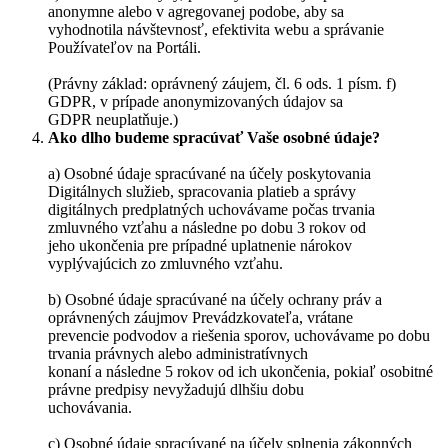
anonymne alebo v agregovanej podobe, aby sa
vyhodnotila návštevnosť, efektivita webu a správanie
Používateľov na Portáli.
(Právny základ: oprávnený záujem, čl. 6 ods. 1 písm. f)
GDPR, v prípade anonymizovaných údajov sa
GDPR neuplatňuje.)
Ako dlho budeme spracúvať Vaše osobné údaje?
a) Osobné údaje spracúvané na účely poskytovania
Digitálnych služieb, spracovania platieb a správy
digitálnych predplatných uchovávame počas trvania
zmluvného vzťahu a následne po dobu 3 rokov od
jeho ukončenia pre prípadné uplatnenie nárokov
vyplývajúcich zo zmluvného vzťahu.
b) Osobné údaje spracúvané na účely ochrany práv a
oprávnených záujmov Prevádzkovateľa, vrátane
prevencie podvodov a riešenia sporov, uchovávame po dobu
trvania právnych alebo administratívnych
konaní a následne 5 rokov od ich ukončenia, pokiaľ osobitné
právne predpisy nevyžadujú dlhšiu dobu
uchovávania.
c) Osobné údaje spracúvané na účely splnenia zákonných