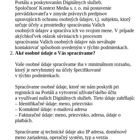
Portálu a poskytovaním Digitálnych služieb.
Spoločnosť Kontext Media s. r. o. má postavenie
prevádzkovateľa v zmysle právnych predpisov
upravujúcich ochranu osobných údajov, t.j. subjektu, ktorý
určuje účely a prostriedky spracúvania Vašich
osobných údajov a spracúva ich vo svojom mene. V prípade
akýchkoľvek otázok súvisiacich s procesom
spracúvania Vašich osobných údajov nás neváhajte
kontaktovať spôsobom uvedeným v týchto podmienkach.
Aké osobné údaje o Vás spracúvame?
Vaše osobné údaje spracúvame iba v minimálnom rozsahu,
ktorý je nevyhnutný na účely špecifikované
v týchto podmienkach.
Spracúvame osobné údaje, ktoré ste nám poskytli pri
registrácii na Portáli a vytvorení užívateľského účtu
a využívaní našich Digitálnych služieb. Tieto údaje zahŕňajú:
– Identifikačné údaje: meno, priezvisko
– Kontaktné údaje: e-mailová adresa
– Fakturačné údaje: meno, priezvisko, adresa, údaje o
platbách.
Spracúvame aj technické údaje ako IP adresa, doménové
meno zariadenia, operačný systém, typ a verzia