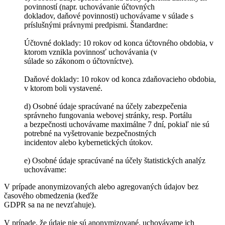
povinností (napr. uchovávanie účtovných
dokladov, daňové povinnosti) uchovávame v súlade s
príslušnými právnymi predpismi. Štandardne:
Účtovné doklady: 10 rokov od konca účtovného obdobia, v
ktorom vznikla povinnosť uchovávania (v
súlade so zákonom o účtovníctve).
Daňové doklady: 10 rokov od konca zdaňovacieho obdobia,
v ktorom boli vystavené.
d) Osobné údaje spracúvané na účely zabezpečenia
správneho fungovania webovej stránky, resp. Portálu
a bezpečnosti uchovávame maximálne 7 dní, pokiaľ nie sú
potrebné na vyšetrovanie bezpečnostných
incidentov alebo kybernetických útokov.
e) Osobné údaje spracúvané na účely štatistických analýz
uchovávame:
V prípade anonymizovaných alebo agregovaných údajov bez
časového obmedzenia (keďže
GDPR sa na ne nevzťahuje).
V prípade, že údaje nie sú anonymizované, uchovávame ich