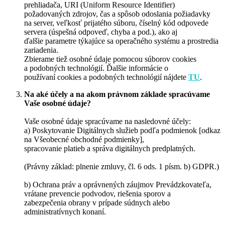
prehliadača, URI (Uniform Resource Identifier)
požadovaných zdrojov, čas a spôsob odoslania požiadavky
na server, veľkosť prijatého súboru, číselný kód odpovede
servera (úspešná odpoveď, chyba a pod.), ako aj
ďalšie parametre týkajúce sa operačného systému a prostredia
zariadenia.
Zbierame tiež osobné údaje pomocou súborov cookies
a podobných technológií. Ďalšie informácie o
používaní cookies a podobných technológií nájdete
TU
.
Na aké účely a na akom právnom základe spracúvame
Vaše osobné údaje?
Vaše osobné údaje spracúvame na nasledovné účely:
a) Poskytovanie Digitálnych služieb podľa podmienok [odkaz
na Všeobecné obchodné podmienky],
spracovanie platieb a správa digitálnych predplatných.
(Právny základ: plnenie zmluvy, čl. 6 ods. 1 písm. b) GDPR.)
b) Ochrana práv a oprávnených záujmov Prevádzkovateľa,
vrátane prevencie podvodov, riešenia sporov a
zabezpečenia obrany v prípade súdnych alebo
administratívnych konaní.