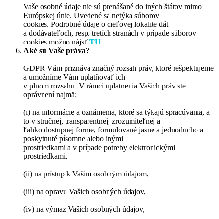
Vaše osobné údaje nie sú prenášané do iných štátov mimo
Európskej únie. Uvedené sa netýka súborov
cookies. Podrobné údaje o cieľovej lokalite dát
a dodávateľoch, resp. tretích stranách v prípade súborov
cookies možno nájsť
TU
Aké sú Vaše práva?
GDPR Vám priznáva značný rozsah práv, ktoré rešpektujeme
a umožníme Vám uplatňovať ich
v plnom rozsahu. V rámci uplatnenia Vašich práv ste
oprávnení najmä:
(i) na informácie a oznámenia, ktoré sa týkajú spracúvania, a
to v stručnej, transparentnej, zrozumiteľnej a
ľahko dostupnej forme, formulované jasne a jednoducho a
poskytnuté písomne alebo inými
prostriedkami a v prípade potreby elektronickými
prostriedkami,
(ii) na prístup k Vašim osobným údajom,
(iii) na opravu Vašich osobných údajov,
(iv) na výmaz Vašich osobných údajov,