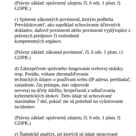
(Právny základ: oprávnený záujem, čl. 6 ods. 1 písm. f)
GDPR.)
c) Splnenie zákonných povinností, ktorým podlieha
Prevádzkovateľ, ako napríklad uchovávanie účtovných
dokladov, daňové povinnosti alebo povinnosti vyplývajúce z
právnych predpisov či rozhodnutí
kompetentných orgánov.
(Právny základ: zákonná povinnosť, čl. 6 ods. 1 písm. c)
GDPR.)
d) Zabezpečenie správneho fungovania webovej stránky,
resp. Portálu, vrátane zhromažďovania
technických údajov o používaní webu (IP adresa, prehliadač,
zariadenie, čas prístupu, stav odpovede
servera) na účely údržby, bezpečnosti a odhaľovania
kybernetických útokov. Tieto údaje sú uchovávané
maximálne 7 dní, pokiaľ nie sú potrebné na vyšetrovanie
incidentov.
(Právny základ: oprávnený záujem, čl. 6 ods. 1 písm. f)
GDPR.)
e) Štatistické analýzy, pri ktorých sú údaje spracované