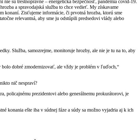
ani nie sú trestnoprávne – energetická bezpečnosť, pandémia covid-19.
to hrozba a spravodajská služba to chce vedieť. My získavame
m konaní. Zisťujeme informácie, či prvotná hrozba, ktorú sme
tatočne relevantná, aby sme ju odstúpili predsedovi vlády alebo
edky. Služba, samozrejme, monitoruje hrozby, ale nie je tu na to, aby
y bolo dobré zmodernizovať, ale vždy je problém v ľuďoch,“
 nikto nič nespraví?
tra, policajnému prezidentovi alebo generálnemu prokurátorovi, je
né konania ešte iba v súdnej fáze a súdy sa možno vyjadria aj k ich