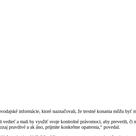
avodajské informácie, ktoré naznačovali, že trestné konania môžu byť
li vedieť a mali by využiť svoje kontrolné právomoci, aby preverili, 
aozaj pravdivé a ak áno, prijmite konkrétne opatrenia,“ povedal.