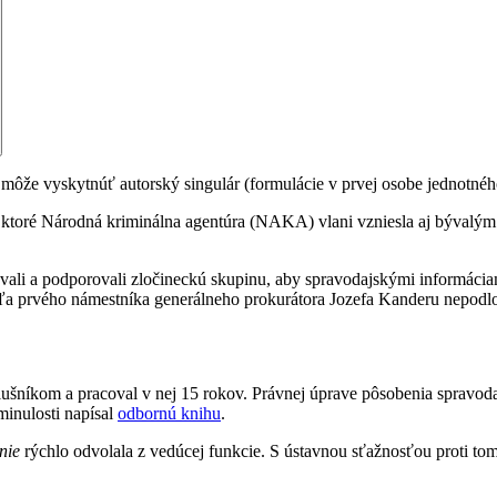
ôže vyskytnúť autorský singulár (formulácie v prvej osobe jednotného
 ktoré Národná kriminálna agentúra (NAKA) vlani vzniesla aj bývalým
ali a podporovali zločineckú skupinu, aby spravodajskými informáciam
ľa prvého námestníka generálneho prokurátora Jozefa Kanderu nepodl
ríslušníkom a pracoval v nej 15 rokov. Právnej úprave pôsobenia sprav
minulosti napísal
odbornú knihu
.
nie
rýchlo odvolala z vedúcej funkcie. S ústavnou sťažnosťou proti to