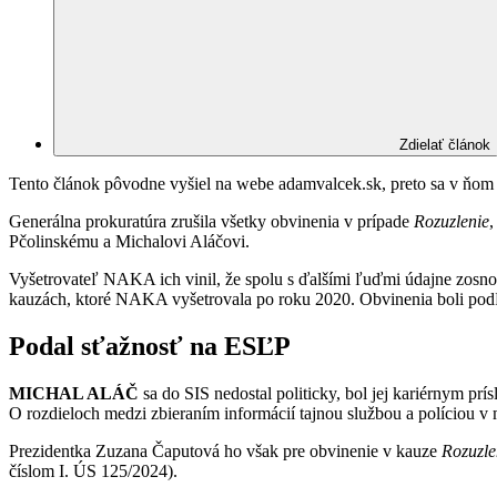
Zdielať článok
Tento článok pôvodne vyšiel na webe adamvalcek.sk, preto sa v ňom m
Generálna prokuratúra zrušila všetky obvinenia v prípade
Rozuzlenie
,
Pčolinskému a Michalovi Aláčovi.
Vyšetrovateľ NAKA ich vinil, že spolu s ďalšími ľuďmi údajne zosnov
kauzách, ktoré NAKA vyšetrovala po roku 2020. Obvinenia boli pod
Podal sťažnosť na ESĽP
MICHAL ALÁČ
sa do SIS nedostal politicky, bol jej kariérnym p
O rozdieloch medzi zbieraním informácií tajnou službou a políciou v 
Prezidentka Zuzana Čaputová ho však pre obvinenie v kauze
Rozuzle
číslom I. ÚS 125/2024).