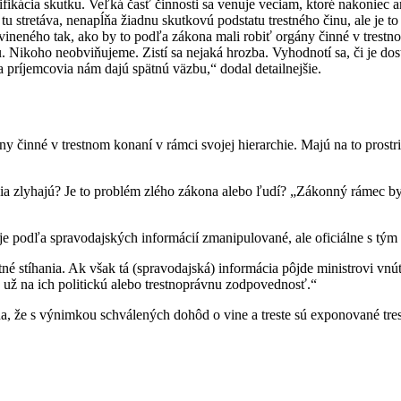
ifikácia skutku. Veľká časť činnosti sa venuje veciam, ktoré nakoniec 
 tu stretáva, nenapĺňa žiadnu skutkovú podstatu trestného činu, ale je 
neného tak, ako by to podľa zákona mali robiť orgány činné v trestno
u. Nikoho neobviňujeme. Zistí sa nejaká hrozba. Vyhodnotí sa, či je dos
 a príjemcovia nám dajú spätnú väzbu,“ dodal detailnejšie.
 činné v trestnom konaní v rámci svojej hierarchie. Majú na to prostri
ia zlyhajú? Je to problém zlého zákona alebo ľudí? „Zákonný rámec b
je podľa spravodajských informácií zmanipulované, ale oficiálne s tým
é stíhania. Ak však tá (spravodajská) informácia pôjde ministrovi vnú
 už na ich politickú alebo trestnoprávnu zodpovednosť.“
a, že s výnimkou schválených dohôd o vine a treste sú exponované trest