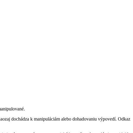
 manipulované.
či naozaj dochádza k manipuláciám alebo dohadovaniu výpovedí. Odkaz