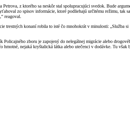
 Petrova, z ktorého sa neskôr stal spolupracujúci svedok. Bude argum
vyťahoval zo spisov informácie, ktoré podliehajú určitému režimu, tak
,“ reagoval.
trestných konaní robila to isté čo mnohokrát v minulosti: „Služba si rob
šník Policajného zboru je zapojený do nelegálnej migrácie alebo drogové
čo hmotné, nejaká kryštalická látka alebo utečenci v dodávke. Tu však 