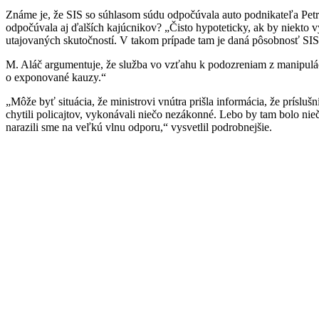
Známe je, že SIS so súhlasom súdu odpočúvala auto podnikateľa Petra
odpočúvala aj ďalších kajúcnikov? „Čisto hypoteticky, ak by niekto 
utajovaných skutočností. V takom prípade tam je daná pôsobnosť SIS
M. Aláč argumentuje, že služba vo vzťahu k podozreniam z manipulácie 
o exponované kauzy.“
„Môže byť situácia, že ministrovi vnútra prišla informácia, že príslu
chytili policajtov, vykonávali niečo nezákonné. Lebo by tam bolo nie
narazili sme na veľkú vlnu odporu,“ vysvetlil podrobnejšie.