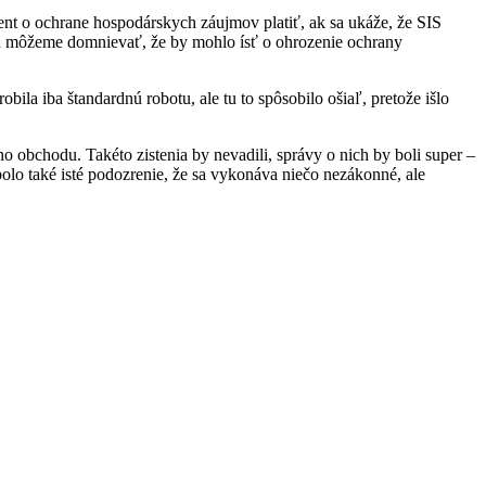
ent o ochrane hospodárskych záujmov platiť, ak sa ukáže, že SIS
 sa môžeme domnievať, že by mohlo ísť o ohrozenie ochrany
ila iba štandardnú robotu, ale tu to spôsobilo ošiaľ, pretože išlo
ho obchodu. Takéto zistenia by nevadili, správy o nich by boli super –
bolo také isté podozrenie, že sa vykonáva niečo nezákonné, ale