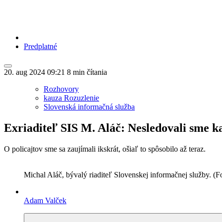
Predplatné
20. aug 2024
09:21
8 min čítania
Rozhovory
kauza Rozuzlenie
Slovenská informačná služba
Exriaditeľ SIS M. Aláč: Nesledovali sme k
O policajtov sme sa zaujímali ikskrát, ošiaľ to spôsobilo až teraz.
Michal Aláč, bývalý riaditeľ Slovenskej informačnej služby. (F
Adam Valček