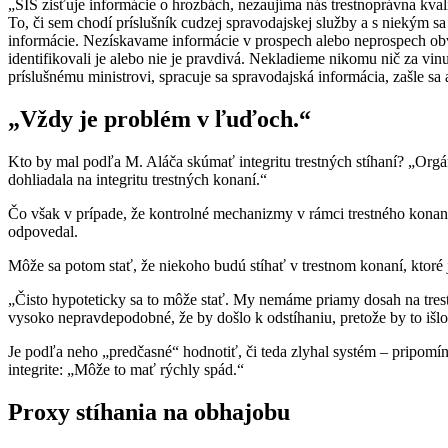
„SIS zisťuje informácie o hrozbách, nezaujíma nás trestnoprávna kval
To, či sem chodí príslušník cudzej spravodajskej služby a s niekým sa
informácie. Nezískavame informácie v prospech alebo neprospech obvi
identifikovali je alebo nie je pravdivá. Nekladieme nikomu nič za vin
príslušnému ministrovi, spracuje sa spravodajská informácia, zašle sa
„Vždy je problém v ľuďoch.“
Kto by mal podľa M. Aláča skúmať integritu trestných stíhaní? „Orgány
dohliadala na integritu trestných konaní.“
Čo však v prípade, že kontrolné mechanizmy v rámci trestného konan
odpovedal.
Môže sa potom stať, že niekoho budú stíhať v trestnom konaní, ktoré 
„Čisto hypoteticky sa to môže stať. My nemáme priamy dosah na trestn
vysoko nepravdepodobné, že by došlo k odstíhaniu, pretože by to išlo
Je podľa neho „predčasné“ hodnotiť, či teda zlyhal systém – pripomín
integrite: „Môže to mať rýchly spád.“
Proxy stíhania na obhajobu