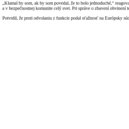
„Klamal by som, ak by som povedal, že to bolo jednoduché,“ reagoval
a v bezpečnostnej komunite celý svet. Pri správe o zbavení obvinení to
Potvrdil, že proti odvolaniu z funkcie podal sťažnosť na Európsky sú