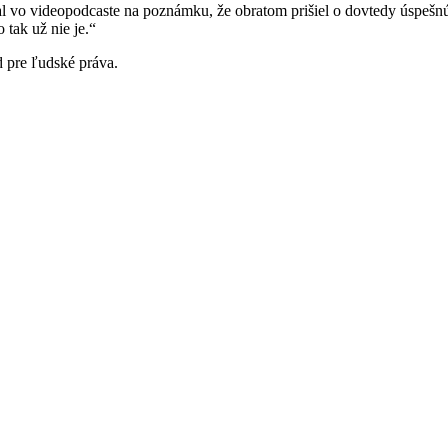
 vo videopodcaste na poznámku, že obratom prišiel o dovtedy úspešnú k
 tak už nie je.“
d pre ľudské práva.