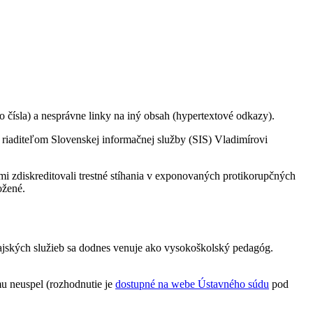
 čísla) a nesprávne linky na iný obsah (hypertextové odkazy).
 riaditeľom Slovenskej informačnej služby (SIS) Vladimírovi
i zdiskreditovali trestné stíhania v exponovaných protikorupčných
ožené.
odajských služieb sa dodnes venuje ako vysokoškolský pedagóg.
mu neuspel (rozhodnutie je
dostupné na webe Ústavného súdu
pod