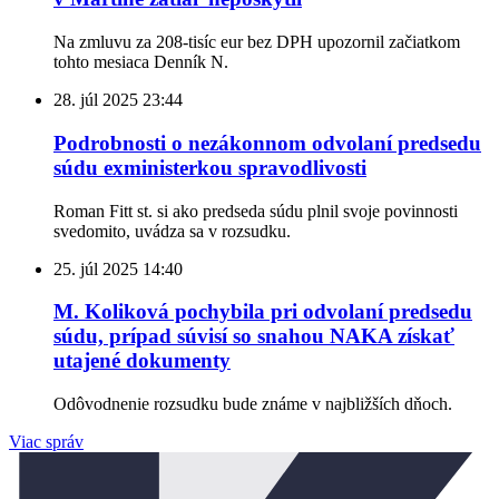
Na zmluvu za 208-tisíc eur bez DPH upozornil začiatkom
tohto mesiaca Denník N.
28. júl 2025
23:44
Podrobnosti o nezákonnom odvolaní predsedu
súdu exministerkou spravodlivosti
Roman Fitt st. si ako predseda súdu plnil svoje povinnosti
svedomito, uvádza sa v rozsudku.
25. júl 2025
14:40
M. Koliková pochybila pri odvolaní predsedu
súdu, prípad súvisí so snahou NAKA získať
utajené dokumenty
Odôvodnenie rozsudku bude známe v najbližších dňoch.
Viac správ