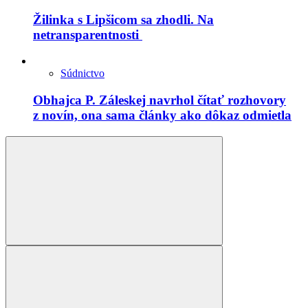
Žilinka s Lipšicom sa zhodli. Na
netransparentnosti
Súdnictvo
Obhajca P. Záleskej navrhol čítať rozhovory
z novín, ona sama články ako dôkaz odmietla