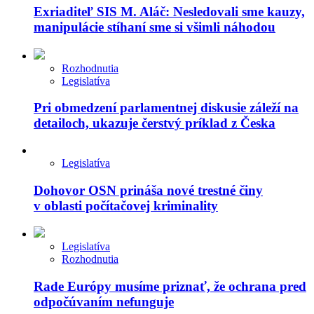
Exriaditeľ SIS M. Aláč: Nesledovali sme kauzy,
manipulácie stíhaní sme si všimli náhodou
Rozhodnutia
Legislatíva
Pri obmedzení parlamentnej diskusie záleží na
detailoch, ukazuje čerstvý príklad z Česka
Legislatíva
Dohovor OSN prináša nové trestné činy
v oblasti počítačovej kriminality
Legislatíva
Rozhodnutia
Rade Európy musíme priznať, že ochrana pred
odpočúvaním nefunguje