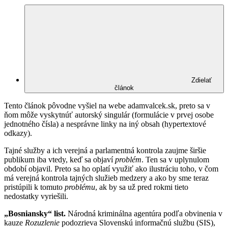
Zdielať
článok
Tento článok pôvodne vyšiel na webe adamvalcek.sk, preto sa v
ňom môže vyskytnúť autorský singulár (formulácie v prvej osobe
jednotného čísla) a nesprávne linky na iný obsah (hypertextové
odkazy).
Tajné služby a ich verejná a parlamentná kontrola zaujme širšie
publikum iba vtedy, keď sa objaví
problém
. Ten sa v uplynulom
období objavil. Preto sa ho oplatí využiť ako ilustráciu toho, v čom
má verejná kontrola tajných služieb medzery a ako by sme teraz
pristúpili k tomuto
problému
, ak by sa už pred rokmi tieto
nedostatky vyriešili.
„Bosniansky“ list.
Národná kriminálna agentúra podľa obvinenia v
kauze
Rozuzlenie
podozrieva Slovenskú informačnú službu (SIS),