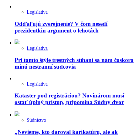
Legislatíva
Odďaľujú zverejnenie? V čom nesedí
prezidentkin argument o lehotách
Legislatíva
Pri tomto štýle trestných stíhaní sa nám čoskoro
minú nestranní sudcovia
Legislatíva
Kataster pod registráciou? Novinárom musí
ostať úplný prístup, pripomína Súdny dvor
Súdnictvo
„Nevieme, kto daroval karikatúru, ale ak