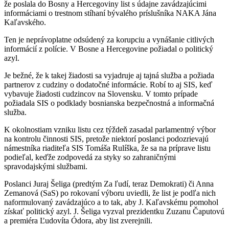
že poslala do Bosny a Hercegoviny list s údajne zavádzajúcimi
informáciami o trestnom stíhaní bývalého príslušníka NAKA Jána
Kaľavského.
Ten je neprávoplatne odsúdený za korupciu a vynášanie citlivých
informácií z polície. V Bosne a Hercegovine požiadal o politický
azyl.
Je bežné, že k takej žiadosti sa vyjadruje aj tajná služba a požiada
partnerov z cudziny o dodatočné informácie. Robí to aj SIS, keď
vybavuje žiadosti cudzincov na Slovensku. V tomto prípade
požiadala SIS o podklady bosnianska bezpečnostná a informačná
služba.
K okolnostiam vzniku listu cez týždeň zasadal parlamentný výbor
na kontrolu činnosti SIS, pretože niektorí poslanci podozrievajú
námestníka riaditeľa SIS Tomáša Rulíška, že sa na príprave listu
podieľal, keďže zodpovedá za styky so zahraničnými
spravodajskými službami.
Poslanci Juraj Šeliga (predtým Za ľudí, teraz Demokrati) či Anna
Zemanová (SaS) po rokovaní výboru uviedli, že list je podľa nich
naformulovaný zavádzajúco a to tak, aby J. Kaľavskému pomohol
získať politický azyl. J. Šeliga vyzval prezidentku Zuzanu Čaputovú
a premiéra Ľudovíta Ódora, aby list zverejnili.