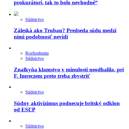
prokurátori, tak to bolo nevhodné“
Súdnictvo
Záleská ako Truban? Predseda súdu medzi
nimi podobnosť nevidí
Rozhodnutia
Súdnictvo
Znalkyňa klamstvo v minulosti neodhalila, pri
F. Imreczem preto treba zbystriť
Súdnictvo
Súdny aktivizimus podnecuje britský odklon
od ESĽP
Súdnictvo