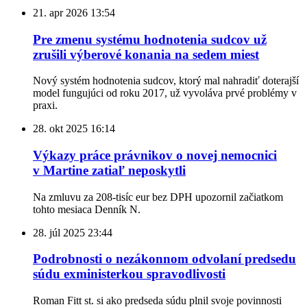
21. apr 2026
13:54
Pre zmenu systému hodnotenia sudcov už
zrušili výberové konania na sedem miest
Nový systém hodnotenia sudcov, ktorý mal nahradiť doterajší
model fungujúci od roku 2017, už vyvoláva prvé problémy v
praxi.
28. okt 2025
16:14
Výkazy práce právnikov o novej nemocnici
v Martine zatiaľ neposkytli
Na zmluvu za 208-tisíc eur bez DPH upozornil začiatkom
tohto mesiaca Denník N.
28. júl 2025
23:44
Podrobnosti o nezákonnom odvolaní predsedu
súdu exministerkou spravodlivosti
Roman Fitt st. si ako predseda súdu plnil svoje povinnosti