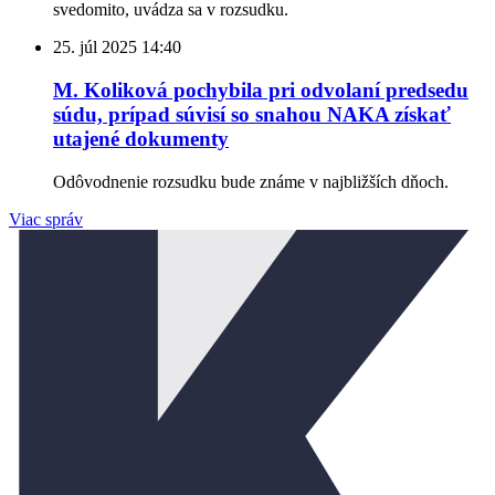
svedomito, uvádza sa v rozsudku.
25. júl 2025
14:40
M. Koliková pochybila pri odvolaní predsedu
súdu, prípad súvisí so snahou NAKA získať
utajené dokumenty
Odôvodnenie rozsudku bude známe v najbližších dňoch.
Viac správ