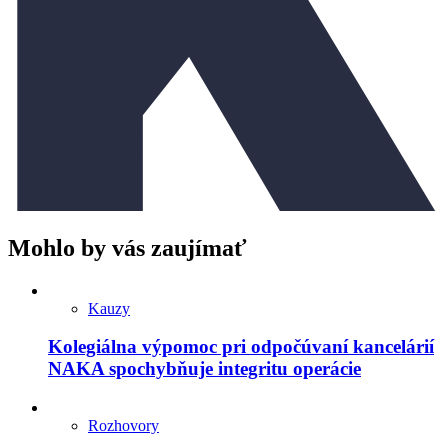
Mohlo by vás zaujímať
Kauzy
Kolegiálna výpomoc pri odpočúvaní kancelárií
NAKA spochybňuje integritu operácie
Rozhovory