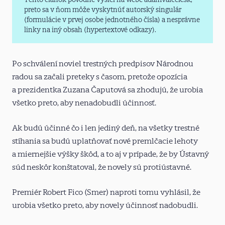
preto sa v ňom môže vyskytnúť autorský singulár
(formulácie v prvej osobe jednotného čísla) a nesprávne
linky na iný obsah (hypertextové odkazy).
Po schválení noviel trestných predpisov Národnou
radou sa začali preteky s časom, pretože opozícia
a prezidentka Zuzana Čaputová sa zhodujú, že urobia
všetko preto, aby nenadobudli účinnosť.
Ak budú účinné čo i len jediný deň, na všetky trestné
stíhania sa budú uplatňovať nové premlčacie lehoty
a miernejšie výšky škôd, a to aj v prípade, že by Ústavný
súd neskôr konštatoval, že novely sú protiústavné.
Premiér Robert Fico (Smer) naproti tomu vyhlásil, že
urobia všetko preto, aby novely účinnosť nadobudli.