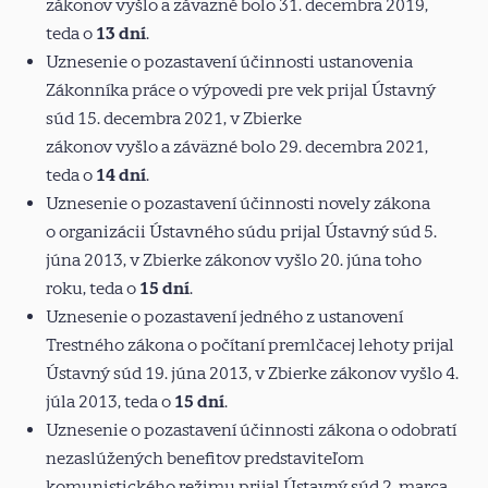
zákonov
vyšlo
a záväzné bolo 31. decembra 2019,
teda o
13 dní
.
Uznesenie o pozastavení účinnosti ustanovenia
Zákonníka práce o výpovedi pre vek prijal Ústavný
súd 15. decembra 2021, v Zbierke
zákonov
vyšlo
a záväzné bolo 29. decembra 2021,
teda o
14 dní
.
Uznesenie o pozastavení účinnosti novely zákona
o organizácii Ústavného súdu prijal Ústavný súd 5.
júna 2013, v Zbierke zákonov
vyšlo
20. júna toho
roku, teda o
15 dní
.
Uznesenie o pozastavení jedného z ustanovení
Trestného zákona o počítaní premlčacej lehoty prijal
Ústavný súd 19. júna 2013, v Zbierke zákonov
vyšlo
4.
júla 2013, teda o
15 dní
.
Uznesenie o pozastavení účinnosti zákona o odobratí
nezaslúžených benefitov predstaviteľom
komunistického režimu prijal Ústavný súd 2. marca