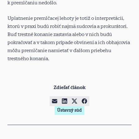
k premlčaniu nedošlo.
Uplatnenie premlčacej lehoty je totiž o interpretácii,
ktorú v praxi budú robiť najmä sudcovia a prokurátori.
Buď trestné konanie zastavia alebo v nich budú
pokračovať a v takom prípade obvinení a ich obhajcovia
môžu premlčanie namietať v ďalšom priebehu
trestného konania.
Zdieľať článok
Ústavný súd