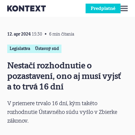
Predplatné
Prejsť na obsah
12. apr 2024
15:30
6 min čítania
Legislatíva
Ústavný súd
Nestačí rozhodnutie o
pozastavení, ono aj musí vyjsť
a to trvá 16 dní
V priemere trvalo 16 dní, kým takéto
rozhodnutie Ústavného súdu vyšlo v Zbierke
zákonov.