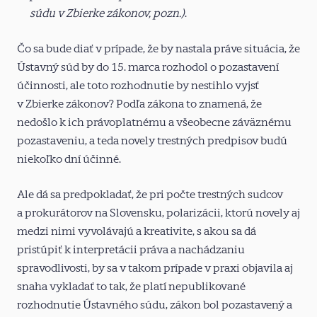
súdu v Zbierke zákonov, pozn.)
.
Čo sa bude diať v prípade, že by nastala práve situácia, že
Ústavný súd by do 15. marca rozhodol o pozastavení
účinnosti, ale toto rozhodnutie by nestihlo vyjsť
v Zbierke zákonov? Podľa zákona to znamená, že
nedošlo k ich právoplatnému a všeobecne záväznému
pozastaveniu, a teda novely trestných predpisov budú
niekoľko dní účinné.
Ale dá sa predpokladať, že pri počte trestných sudcov
a prokurátorov na Slovensku, polarizácii, ktorú novely aj
medzi nimi vyvolávajú a kreativite, s akou sa dá
pristúpiť k interpretácii práva a nachádzaniu
spravodlivosti, by sa v takom prípade v praxi objavila aj
snaha vykladať to tak, že platí nepublikované
rozhodnutie Ústavného súdu, zákon bol pozastavený a