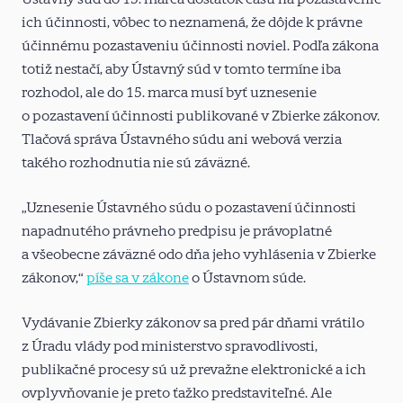
ich účinnosti, vôbec to neznamená, že dôjde k právne
účinnému pozastaveniu účinnosti noviel. Podľa zákona
totiž nestačí, aby Ústavný súd v tomto termíne iba
rozhodol, ale do 15. marca musí byť uznesenie
o pozastavení účinnosti publikované v Zbierke zákonov.
Tlačová správa Ústavného súdu ani webová verzia
takého rozhodnutia nie sú záväzné.
„Uznesenie Ústavného súdu o pozastavení účinnosti
napadnutého právneho predpisu je právoplatné
a všeobecne záväzné odo dňa jeho vyhlásenia v Zbierke
zákonov,“
píše sa v zákone
o Ústavnom súde.
Vydávanie Zbierky zákonov sa pred pár dňami vrátilo
z Úradu vlády pod ministerstvo spravodlivosti,
publikačné procesy sú už prevažne elektronické a ich
ovplyvňovanie je preto ťažko predstaviteľné. Ale