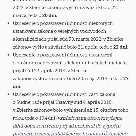
2022, v Zbierke zákonov
vyšlo
a záväzné bolo 22.
marca, teda o
20 dní
.
Uznesenie o pozastavení účinnosti niektorých
ustanovení zákona o verejných vodovodoch
a kanalizáciách prijal súd 30. marca 2022, v Zbierke
zákonov
vyšlo
a záväzné bolo 21. apríla, teda o
22 dní
.
Uznesenie o pozastavení účinnosti ustanovení
o plošnom uchovávaní telekomunikačných metadát
prijal súd 23. apríla 2014, v Zbierke
zákonov
vyšlo
a záväzné bolo 20. mája 2014, teda o
27
dní
.
Uznesenie o pozastavení účinnosti časti zákona
o Súdnej rade prijal Ústavný súd 4. apríla 2018,
v Zbierke zákonov bolo
vyhlásené
až 15. októbra toho
roku, teda o 194 dní
(vzhľadom na túto nezvyčajne
dlhú dobu som tento prípad nezhrnul do výpočtu
priemeru trvania publikácie rozhodnutia Ústavného