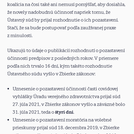
koalícia na čosi také ani nemusí pomýšľať, aby dosiahla,
že novely nadobudnú účinnosť napriek tomu, že
Ústavný súd by prijal rozhodnutie o ich pozastavení.
Stačí, že sa bude postupovať podľa zaužívanej praxe
z minulosti.
Ukazujú to údaje o publikácií rozhodnutí o pozastavení
účinnosti predpisov z posledných rokov. V priemere
podľa nich trvalo 16 dní, kým takéto rozhodnutie
Ústavného súdu vyšlo v Zbierke zákonov:
Uznesenie o pozastavení účinnosti časti covidovej
vyhlášky Úradu verejného zdravotníctva prijal súd
27. júla 2021, v Zbierke zákonov
vyšlo
a záväzné bolo
31. júla 2021, teda o
štyri dni
.
Uznesenie o pozastavení moratória na volebné
prieskumy prijal súd 18. decembra 2019, v Zbierke