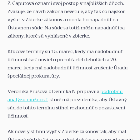
Z. Čaputová oznámi svoj postup v najbližších dňoch.
Zvažuje, že návrh zákona nevetuje, aby tak čo najskôr
vyšiel v Zbierke zákonov a mohla ho napadnúť na
Ústavnom súde. Na súde sa totiž môžu napadnúť iba
zákony, ktoré sú vyhlásené v zbierke.
Kľúčové termíny sú 15. marec, kedy má nadobudnúť
účinnosť časť noviel o premlčacích lehotách a 20.
marec, kedy má nadobudnúť účinnosť zrušenie Úradu
špeciálnej prokuratúry.
Veronika Prušová z Denníka N pripravila
podrobnú
analýzu možností
, ktoré má prezidentka, aby Ústavný
súd do tohto termínu stihol rozhodnúť o pozastavení
účinnosť.
Ak novely stihnú vyjsť v Zbierke zákonov tak, aby mal
Ústavný súd do 15. marca dostatok času na pozastavenie