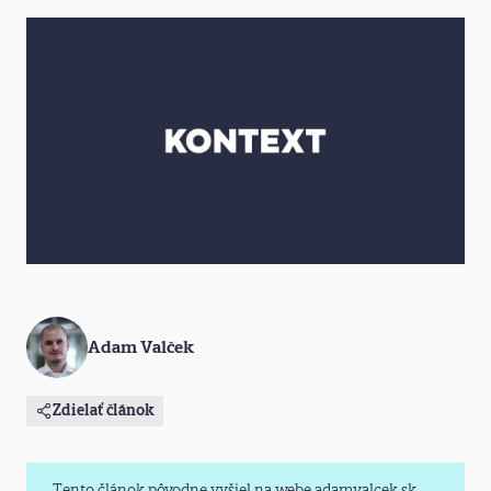
Adam Valček
Zdielať článok
Tento článok pôvodne vyšiel na webe adamvalcek.sk,