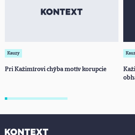
Kauzy
Kau
Pri Kažimírovi chýba motív korupcie
Kaži
obh