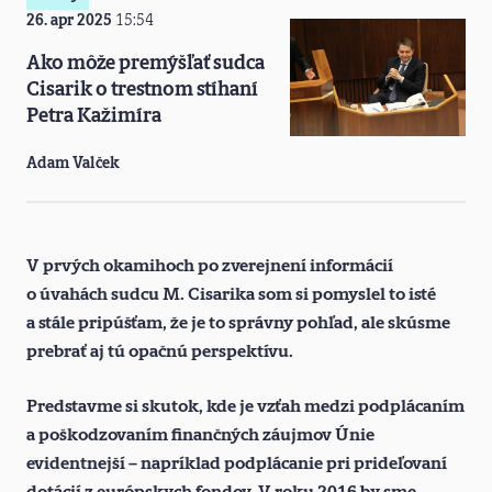
26. apr 2025
15:54
Ako môže premýšľať sudca
Cisarik o trestnom stíhaní
Petra Kažimíra
Adam Valček
V prvých okamihoch po zverejnení informácií
o úvahách sudcu M. Cisarika som si pomyslel to isté
a stále pripúšťam, že je to správny pohľad, ale skúsme
prebrať aj tú opačnú perspektívu.
Predstavme si skutok, kde je vzťah medzi podplácaním
a poškodzovaním finančných záujmov Únie
evidentnejší – napríklad podplácanie pri prideľovaní
dotácií z európskych fondov. V roku 2016 by sme