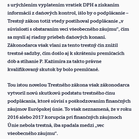
s urýchlením vyplatením vratiek DPH a získaním
informácií z daňových kontrol, išlo by o podplácanie –
Trestný zákon totiž vtedy postihoval podplácanie „v
súvislosti s obstaraním veci všeobecného záujmu“, čím
sa myslí aj riadny priebeh daňových konaní.
Zákonodarca však vlani za tento trestný čin znížil
trestné sadzby, čím došlo aj k skráteniu premlčacích
dôb a stíhanie P. Kažimíra za takto právne
kvalifikovaný skutok by bolo premlčané.
Tou istou novelou Trestného zákona však zákonodarca
vytvoril novú skutkovú podstatu trestného činu
podplácania, ktoré súvisí s poškodzovaním finančných
záujmov Európskej únie. To však neznamená, že v roku
2016 alebo 2017 korupcia pri finančných záujmoch
Únie nebola trestná, iba spadala medzi „vec
všeobecného záujmu“.