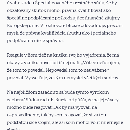
úvahu sudcu Špecializovaného trestného súdu, že by
obžalovaný skutok mohol právna kvalifikovať ako
špeciálne podplácanie poškodzujúce finančné záujmy
Európskej únie. V rozhovore bližšie odôvodňuje, prečo si
myslí, že právna kvalifikácia skutku ako špeciálneho
podplácania nie je správna.
Reaguje v ňom tiež na kritiku svojho vyjadrenia, že má
obavy z vzniku novej justičnej mafi. „Vôbec neľutujem,
že som to povedal. Nepovedal som to neuvážene,“
povedal. Vysvetľuje, že tým nemyslel všetkých sudcov.
Na najbližšom zasadnutí sa bude týmto výrokom
zaoberať Súdna rada. E. Burda pripúšťa, že na jej závery
možno bude reagovať: „Ak by ma vyzvali na
ospravedlnenie, tak by som reagoval, že si za tou
podstatou síce stojím, ale asi som mohol voliť miernejšie
slová.“