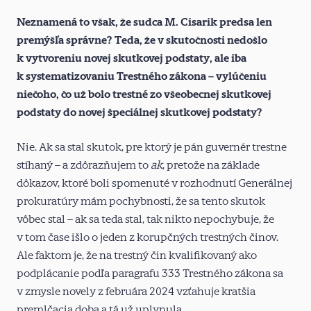
Neznamená to však, že sudca M. Cisarik predsa len
premýšľa správne? Teda, že v skutočnosti nedošlo
k vytvoreniu novej skutkovej podstaty, ale iba
k systematizovaniu Trestného zákona – vylúčeniu
niečoho, čo už bolo trestné zo všeobecnej skutkovej
podstaty do novej špeciálnej skutkovej podstaty?
Nie. Ak sa stal skutok, pre ktorý je pán guvernér trestne
stíhaný – a zdôrazňujem to
ak
, pretože na základe
dôkazov, ktoré boli spomenuté v rozhodnutí Generálnej
prokuratúry mám pochybnosti, že sa tento skutok
vôbec stal – ak sa teda stal, tak nikto nepochybuje, že
v tom čase išlo o jeden z korupčných trestných činov.
Ale faktom je, že na trestný čin kvalifikovaný ako
podplácanie podľa paragrafu 333 Trestného zákona sa
v zmysle novely z februára 2024 vzťahuje kratšia
premlčacia doba a tá už uplynula.