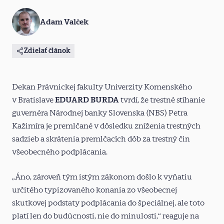
Adam Valček
Zdielať článok
Dekan Právnickej fakulty Univerzity Komenského
v Bratislave
EDUARD BURDA
tvrdí, že trestné stíhanie
guvernéra Národnej banky Slovenska (NBS) Petra
Kažimíra je premlčané v dôsledku zníženia trestných
sadzieb a skrátenia premlčacích dôb za trestný čin
všeobecného podplácania.
„Áno, zároveň tým istým zákonom došlo k vyňatiu
určitého typizovaného konania zo všeobecnej
skutkovej podstaty podplácania do špeciálnej, ale toto
platí len do budúcnosti, nie do minulosti,“ reaguje na