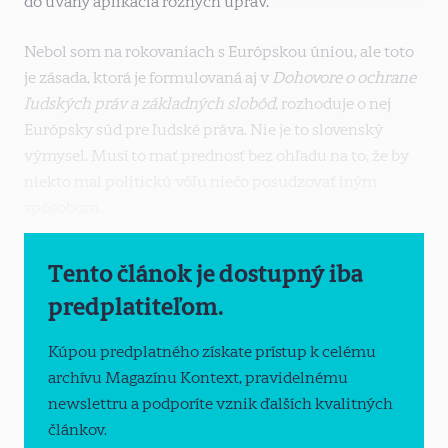
do úvahy aplikácia rôznych úprav.
Nebol som na rokovaniach s Európskou úniou, ale toto
je zásada, ktorá je formulovaná aj v
Dohovore o ochrane
ľudských práv a základných slobôd
, rozhoduje o nej
Európsky súd pre ľudské práva. Nie je to slovenský
výmysel. Musí to mať prednosť bez ohľadu na to, že by
niekto mal politickú vôľu niečo posudzovať iným
spôsobom.
Tento článok je dostupný iba
predplatiteľom.
Kúpou predplatného získate prístup k celému
archívu Magazínu Kontext, pravidelnému
newslettru a podporíte vznik ďalších kvalitných
článkov.