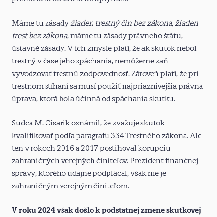
Máme tu zásady
žiaden trestný čin bez zákona, žiaden
trest bez zákona
, máme tu zásady právneho štátu,
ústavné zásady. V ich zmysle platí, že ak skutok nebol
trestný v čase jeho spáchania, nemôžeme zaň
vyvodzovať trestnú zodpovednosť. Zároveň platí, že pri
trestnom stíhaní sa musí použiť najpriaznivejšia právna
úprava, ktorá bola účinná od spáchania skutku.
Sudca M. Cisarik oznámil, že zvažuje skutok
kvalifikovať podľa paragrafu 334 Trestného zákona. Ale
ten v rokoch 2016 a 2017 postihoval korupciu
zahraničných verejných činiteľov. Prezident finančnej
správy, ktorého údajne podplácal, však nie je
zahraničným verejným činiteľom.
V roku 2024 však došlo k podstatnej zmene skutkovej