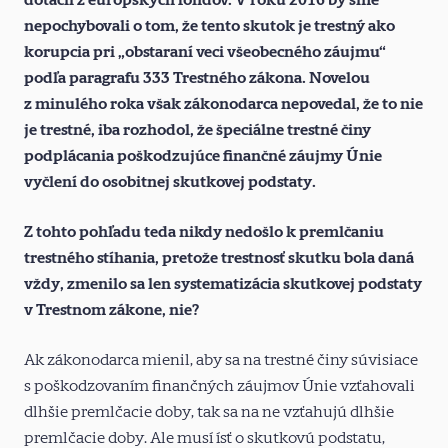
nepochybovali o tom, že tento skutok je trestný ako
korupcia pri „obstaraní veci všeobecného záujmu“
podľa paragrafu 333 Trestného zákona. Novelou
z minulého roka však zákonodarca nepovedal, že to nie
je trestné, iba rozhodol, že špeciálne trestné činy
podplácania poškodzujúce finančné záujmy Únie
vyčlení do osobitnej skutkovej podstaty.
Z tohto pohľadu teda nikdy nedošlo k premlčaniu
trestného stíhania, pretože trestnosť skutku bola daná
vždy, zmenilo sa len systematizácia skutkovej podstaty
v Trestnom zákone, nie?
Ak zákonodarca mienil, aby sa na trestné činy súvisiace
s poškodzovaním finančných záujmov Únie vzťahovali
dlhšie premlčacie doby, tak sa na ne vzťahujú dlhšie
premlčacie doby. Ale musí ísť o skutkovú podstatu,