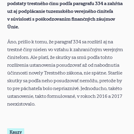
podstaty trestného činu podľa paragrafu 334 a zahŕňa
už aj podplácanie tuzemského verejného činiteľa
v súvislosti s poškodzovaním finančných záujmov
Únie.
Áno, prišlo k tomu, že paragraf 334 sa rozšíril aj na
trestné činy nielen vo vzťahu k zahraničným verejným
činiteľom. Ale platí, že skutky sa smú podľa tohto
rozšírenia ustanovenia posudzovať až od nabodnutia
účinnosti novely Trestného zákona, nie spätne. Staršie
skutky sa podľa neho posudzovať nemôžu, pretože by
to pre páchateľa bolo nepriaznivé. Jednoducho, takéto
ustanovenie, takto formulované, v rokoch 2016 a 2017
neexistovalo.
Kauzy