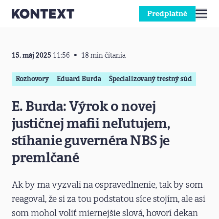
Predplatné
Prejsť na obsah
15. máj 2025
11:56
18 min čítania
Rozhovory
Eduard Burda
Špecializovaný trestný súd
E. Burda: Výrok o novej
justičnej mafii neľutujem,
stíhanie guvernéra NBS je
premlčané
Ak by ma vyzvali na ospravedlnenie, tak by som
reagoval, že si za tou podstatou síce stojím, ale asi
som mohol voliť miernejšie slová, hovorí dekan