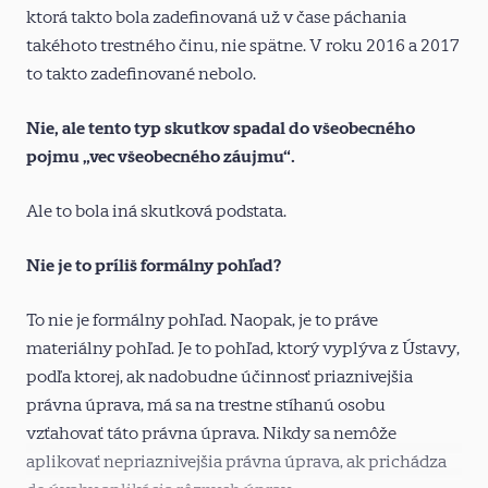
ktorá takto bola zadefinovaná už v čase páchania
takéhoto trestného činu, nie spätne. V roku 2016 a 2017
to takto zadefinované nebolo.
Nie, ale tento typ skutkov spadal do všeobecného
pojmu „vec všeobecného záujmu“.
Ale to bola iná skutková podstata.
Nie je to príliš formálny pohľad?
To nie je formálny pohľad. Naopak, je to práve
materiálny pohľad. Je to pohľad, ktorý vyplýva z Ústavy,
podľa ktorej, ak nadobudne účinnosť priaznivejšia
právna úprava, má sa na trestne stíhanú osobu
vzťahovať táto právna úprava. Nikdy sa nemôže
aplikovať nepriaznivejšia právna úprava, ak prichádza