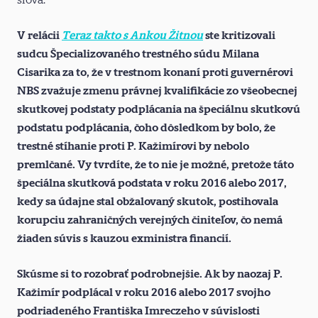
V relácii
Teraz takto s Ankou Žitnou
ste kritizovali
sudcu Špecializovaného trestného súdu Milana
Cisarika za to, že v trestnom konaní proti guvernérovi
NBS zvažuje zmenu právnej kvalifikácie zo všeobecnej
skutkovej podstaty podplácania na špeciálnu skutkovú
podstatu podplácania, čoho dôsledkom by bolo, že
trestné stíhanie proti P. Kažimírovi by nebolo
premlčané.
Vy tvrdíte, že to nie je možné, pretože táto
špeciálna skutková podstata v roku 2016 alebo 2017,
kedy sa údajne stal obžalovaný skutok, postihovala
korupciu zahraničných verejných činiteľov, čo nemá
žiaden súvis s kauzou exministra financií.
Skúsme si to rozobrať podrobnejšie. Ak by naozaj P.
Kažimír podplácal v roku 2016 alebo 2017 svojho
podriadeného Františka Imreczeho v súvislosti