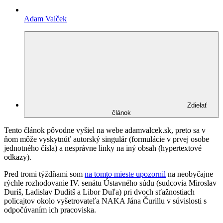
Adam Valček
Zdielať
článok
Tento článok pôvodne vyšiel na webe adamvalcek.sk, preto sa v
ňom môže vyskytnúť autorský singulár (formulácie v prvej osobe
jednotného čísla) a nesprávne linky na iný obsah (hypertextové
odkazy).
Pred tromi týždňami som
na tomto mieste upozornil
na neobyčajne
rýchle rozhodovanie IV. senátu Ústavného súdu (sudcovia Miroslav
Duriš, Ladislav Duditš a Libor Duľa) pri dvoch sťažnostiach
policajtov okolo vyšetrovateľa NAKA Jána Čurillu v súvislosti s
odpočúvaním ich pracoviska.