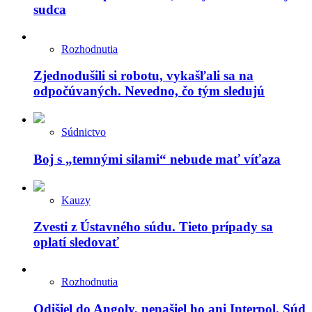
sudca
Rozhodnutia
Zjednodušili si robotu, vykašľali sa na
odpočúvaných. Nevedno, čo tým sledujú
Súdnictvo
Boj s „temnými silami“ nebude mať víťaza
Kauzy
Zvesti z Ústavného súdu. Tieto prípady sa
oplatí sledovať
Rozhodnutia
Odišiel do Angoly, nenašiel ho ani Interpol. Súd