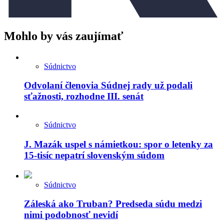
Mohlo by vás zaujímať
Súdnictvo
Odvolaní členovia Súdnej rady už podali
sťažnosti, rozhodne III. senát
Súdnictvo
J. Mazák uspel s námietkou: spor o letenky za
15-tisíc nepatrí slovenským súdom
Súdnictvo
Záleská ako Truban? Predseda súdu medzi
nimi podobnosť nevidí