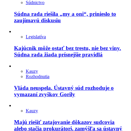
Súdnictvo
Súdna rada riešila „my a oni“, prinieslo to
zaujímavú diskusiu
Legislatíva
Kajúcnik môže ostať bez trestu, nie bez viny.
Súdna rada žiada prísnejšie pravidlá
Kauzy
Rozhodnutia
Vláda neuspela. Ústavný súd rozhoduje o
vymazaní zvyškov Gorily
Kauzy
Majú riešiť zatajovanie dôkazov sudcovia
alebo stačia prokurátori, zamýšľa sa ústavný