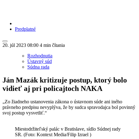
Predplatné
20. júl 2023
08:00
4 min čítania
Rozhodnutia
Ústavný súd
Súdna rada
Ján Mazák kritizuje postup, ktorý bolo
vidieť aj pri policajtoch NAKA
„Zo žiadneho ustanovenia zákona o ústavnom súde ani iného
právneho predpisu nevyplýva, že by sudca spravodajca bol povinný
svoj postup vysvetliť.“
Miestodržiteľský palác v Bratislave, sídlo Súdnej rady
SR. (Foto: Kontext Media/Filip Izrael )