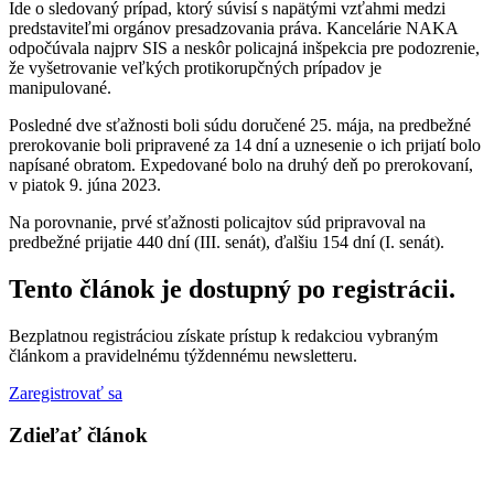
Ide o sledovaný prípad, ktorý súvisí s napätými vzťahmi medzi
predstaviteľmi orgánov presadzovania práva. Kancelárie NAKA
odpočúvala najprv SIS a neskôr policajná inšpekcia pre podozrenie,
že vyšetrovanie veľkých protikorupčných prípadov je
manipulované.
Posledné dve sťažnosti boli súdu doručené 25. mája, na predbežné
prerokovanie boli pripravené za 14 dní a uznesenie o ich prijatí bolo
napísané obratom. Expedované bolo na druhý deň po prerokovaní,
v piatok 9. júna 2023.
Na porovnanie, prvé sťažnosti policajtov súd pripravoval na
predbežné prijatie 440 dní (III. senát), ďalšiu 154 dní (I. senát).
Tento článok je dostupný po registrácii.
Bezplatnou registráciou získate prístup k redakciou vybraným
článkom a pravidelnému týždennému newsletteru.
Zaregistrovať sa
Zdieľať článok