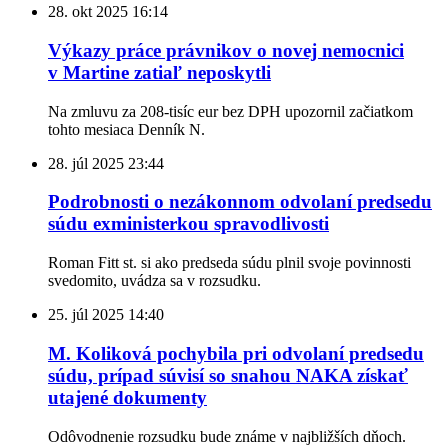
28. okt 2025
16:14
Výkazy práce právnikov o novej nemocnici
v Martine zatiaľ neposkytli
Na zmluvu za 208-tisíc eur bez DPH upozornil začiatkom
tohto mesiaca Denník N.
28. júl 2025
23:44
Podrobnosti o nezákonnom odvolaní predsedu
súdu exministerkou spravodlivosti
Roman Fitt st. si ako predseda súdu plnil svoje povinnosti
svedomito, uvádza sa v rozsudku.
25. júl 2025
14:40
M. Koliková pochybila pri odvolaní predsedu
súdu, prípad súvisí so snahou NAKA získať
utajené dokumenty
Odôvodnenie rozsudku bude známe v najbližších dňoch.