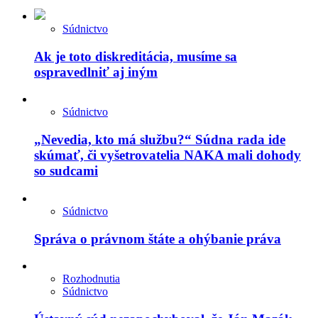
Súdnictvo
Ak je toto diskreditácia, musíme sa
ospravedlniť aj iným
Súdnictvo
„Nevedia, kto má službu?“ Súdna rada ide
skúmať, či vyšetrovatelia NAKA mali dohody
so sudcami
Súdnictvo
Správa o právnom štáte a ohýbanie práva
Rozhodnutia
Súdnictvo