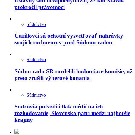
Ústavný súd nezapochyboval, že Ján Mazák
prekročil právomoci
Súdnictvo
Čurillovci sú ochotní vysvetľovať nahrávky
svojich rozhovorov pred Súdnou radou
Súdnictvo
Súdnu radu SR rozdelili hodnotiace komisie, už
preto zrušili výberové konania
Súdnictvo
Sudcovia potvrdili tlak médií na ich
rozhodovanie, Slovensko patrí medzi najhoršie
krajiny