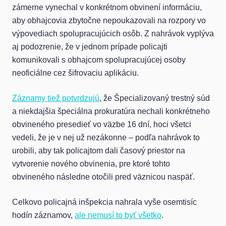
zámerne vynechal v konkrétnom obvinení informáciu,
aby obhajcovia zbytočne nepoukazovali na rozpory vo
výpovediach spolupracujúcich osôb. Z nahrávok vyplýva
aj podozrenie, že v jednom prípade policajti
komunikovali s obhajcom spolupracujúcej osoby
neoficiálne cez šifrovaciu aplikáciu.
Záznamy tiež potvrdzujú
, že Špecializovaný trestný súd
a niekdajšia špeciálna prokuratúra nechali konkrétneho
obvineného presedieť vo väzbe 16 dní, hoci všetci
vedeli, že je v nej už nezákonne – podľa nahrávok to
urobili, aby tak policajtom dali časový priestor na
vytvorenie nového obvinenia, pre ktoré tohto
obvineného následne otočili pred väznicou naspäť.
Celkovo policajná inšpekcia nahrala vyše osemtisíc
hodín záznamov,
ale nemusí to byť všetko
.