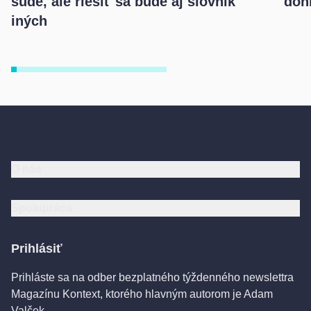
súde, ale riešiť sa bude aj slovník
dohr
iných
O nás
Spolupráca
Prihlásiť
Prihláste sa na odber bezplatného týždenného newslettra
Magazínu Kontext, ktorého hlavným autorom je Adam
Valček.