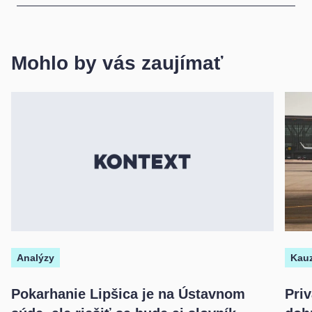
Mohlo by vás zaujímať
Analýzy
Kau
Pokarhanie Lipšica je na Ústavnom
Priv