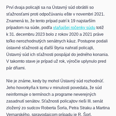
Prví dvaja policajti sa na Ústavný súd obrátili so
sťažnosťami proti odpočúvaniu ešte v novembri 2021.
Znamená to, že tento prípad patrí k 19 najstarším
prípadom na súde, podľa
vlaňajšej ročenky súdu
totiž
k 31. decembru 2023 bolo z rokov 2020 a 2021 práve
toľko nerozhodnutých senátnych káuz. Postupne podali
ústavné sťažnosti aj ďalší štyria nahratí policajti,
Ústavný súd ich sťažnosti pospájal do jedného konania.
V takomto stave je prípad už rok, výročie uplynulo pred
pár dňami.
Nie je známe, kedy by mohol Ústavný súd rozhodnúť.
Jeho hovorkyňa k tomu v minulosti povedala, že súd
neinformuje o termínoch a programe neverejných
zasadnutí senátov. Sťažnosti policajtov rieši III. senát
zložený zo sudcov Roberta Šorla, Petra Straku a Martina
Vernarského, spravodajcom prípadu je R. Šorl.