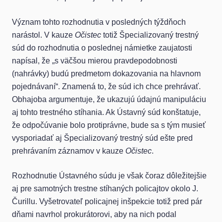
Význam tohto rozhodnutia v posledných týždňoch
narástol. V kauze
Očistec
totiž Špecializovaný trestný
súd do rozhodnutia o poslednej námietke zaujatosti
napísal, že „s väčšou mierou pravdepodobnosti
(nahrávky) budú predmetom dokazovania na hlavnom
pojednávaní“. Znamená to, že súd ich chce prehrávať.
Obhajoba argumentuje, že ukazujú údajnú manipuláciu
aj tohto trestného stíhania. Ak Ústavný súd konštatuje,
že odpočúvanie bolo protiprávne, bude sa s tým musieť
vysporiadať aj Špecializovaný trestný súd ešte pred
prehrávaním záznamov v kauze
Očistec
.
Rozhodnutie Ústavného súdu je však čoraz dôležitejšie
aj pre samotných trestne stíhaných policajtov okolo J.
Čurillu. Vyšetrovateľ policajnej inšpekcie totiž pred pár
dňami navrhol prokurátorovi, aby na nich podal