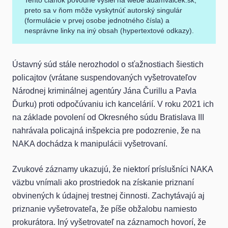
Tento článok pôvodne vyšiel na webe adamvalcek.sk,
preto sa v ňom môže vyskytnúť autorský singulár
(formulácie v prvej osobe jednotného čísla) a
nesprávne linky na iný obsah (hypertextové odkazy).
Ústavný súd stále nerozhodol o sťažnostiach šiestich
policajtov (vrátane suspendovaných vyšetrovateľov
Národnej kriminálnej agentúry Jána Čurillu a Pavla
Ďurku) proti odpočúvaniu ich kancelárií. V roku 2021 ich
na základe povolení od Okresného súdu Bratislava III
nahrávala policajná inšpekcia pre podozrenie, že na
NAKA dochádza k manipulácii vyšetrovaní.
Zvukové záznamy ukazujú, že niektorí príslušníci NAKA
väzbu vnímali ako prostriedok na získanie priznaní
obvinených k údajnej trestnej činnosti. Zachytávajú aj
priznanie vyšetrovateľa, že píše obžalobu namiesto
prokurátora. Iný vyšetrovateľ na záznamoch hovorí, že