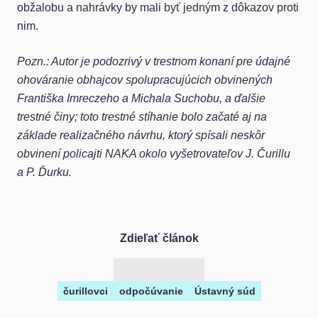
obžalobu a nahrávky by mali byť jedným z dôkazov proti
nim.
Pozn.: Autor
je podozrivý
v trestnom konaní pre údajné
ohováranie obhajcov spolupracujúcich obvinených
Františka Imreczeho a Michala Suchobu, a ďalšie
trestné činy; toto trestné stíhanie bolo začaté aj na
základe realizačného návrhu, ktorý spísali neskôr
obvinení policajti NAKA okolo vyšetrovateľov J. Čurillu
a P. Ďurku.
Zdieľať článok
čurillovci
odpočúvanie
Ústavný súd