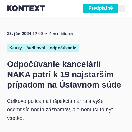
Predplatné
Prejsť na obsah
23. jún 2024
12:00
4 min čítania
Kauzy
čurillovci
odpočúvanie
Odpočúvanie kancelárií
NAKA patrí k 19 najstarším
prípadom na Ústavnom súde
Celkovo policajná inšpekcia nahrala vyše
osemtisíc hodín záznamov, ale nemusí to byť
všetko.