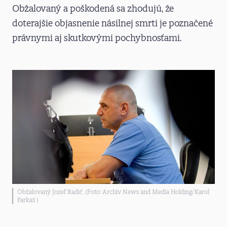
Obžalovaný a poškodená sa zhodujú, že
doterajšie objasnenie násilnej smrti je poznačené
právnymi aj skutkovými pochybnosťami.
Obžalovaný Jozef Radič. (Foto: Archív News and Media Holding/Karol
Farkaš )