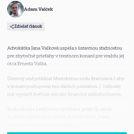
Adam Valček
Zdielať článok
Advokátka Jana Valková uspela s ústavnou sťažnosťou
pre zbytočné prieťahy v trestnom konaní pre vraždu jej
otca Ernesta Valka.
Ústavný súd prikázal Mestskému súdu Bratislava I, aby
v konaní postupoval bez ďalších prieťahov. J. Valkovej
má vyplatiť šesťtisíc eur ako finančné zadosťučinenie.
Rozhodnutie pred tromi týždňami prijal III. senát
zložený z ústavných sudcov Roberta Šorla, Ivana
Fiačana a Martina Vernarského (III. ÚS 251/2025).