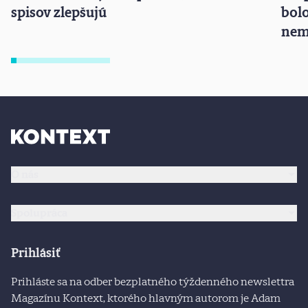
spisov zlepšujú
bolo
nem
O nás
Spolupráca
Prihlásiť
Prihláste sa na odber bezplatného týždenného newslettra
Magazínu Kontext, ktorého hlavným autorom je Adam