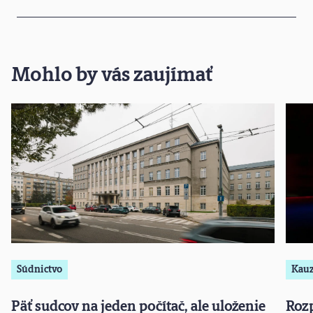
Mohlo by vás zaujímať
Súdnictvo
Kau
Päť sudcov na jeden počítač, ale uloženie
Roz