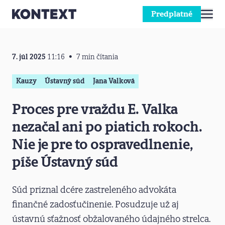
Predplatné
Prejsť na obsah
7. júl 2025
11:16
7 min čítania
Kauzy
Ústavný súd
Jana Valková
Proces pre vraždu E. Valka
nezačal ani po piatich rokoch.
Nie je pre to ospravedlnenie,
píše Ústavný súd
Súd priznal dcére zastreleného advokáta
finančné zadosťučinenie. Posudzuje už aj
ústavnú sťažnosť obžalovaného údajného strelca.