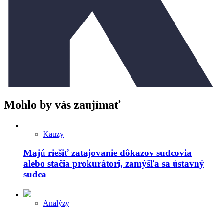
Mohlo by vás zaujímať
Kauzy
Majú riešiť zatajovanie dôkazov sudcovia
alebo stačia prokurátori, zamýšľa sa ústavný
sudca
Analýzy