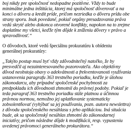
boj nikdy pre spoločnosť nedopadne pozitívne. Vždy to bude
minimálne jedna inštitúcia, ktorej má spoločnosť dôverovať a na
konci o dôveru a kredit príde, pričom nezriedka o dôveru prídu obe
strany sporu. Inak povedané, pokiaľ orgány presadzovania práva
vedú skryté alebo dokonca otvorené konflikty, napokon na to zrejme
doplatíme my všetci, keďže tým dôjde k zníženiu dôvery v právo a
spravodlivosť.“
O dôvodoch, ktoré vedú špeciálnu prokuratúru k obídeniu
generálnej prokuratúry:
„Takýto postup musí byť vždy zdôvodniteľný natoľko, že by
presvedčil aj nezainteresovaného pozorovateľa. Ako objektívny
dôvod neobstoja obavy o adekvátnosti a frekventovanosti využívania
ustanovenia paragrafu 363 trestného poriadku, keďže je úlohou
zákonodarcu, aby prípadné spoločenské pochybnosti za
predpokladu ich dôvodnosti zhmotnil do právnej podoby. Pokiaľ je
teda paragraf 363 trestného poriadku stále platnou a účinnou
právnou normou, nemožno jej uplatňovanie systematicky
zobsolentňovať (vyhýbať sa jej používaniu, pozn. autora newslettra)
z dôvodu spoločenského nesúhlasu s jeho aplikáciou. Iná situácia
bude, ak sa spoločenský nesúhlas zhmotní do zákonodarnej
iniciatívy, pričom následne dôjde k modifikácii, resp. vypusteniu
uvedenej právomoci generálneho prokurátora.“