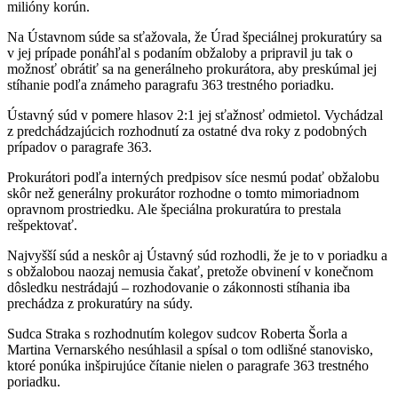
milióny korún.
Na Ústavnom súde sa sťažovala, že Úrad špeciálnej prokuratúry sa
v jej prípade ponáhľal s podaním obžaloby a pripravil ju tak o
možnosť obrátiť sa na generálneho prokurátora, aby preskúmal jej
stíhanie podľa známeho paragrafu 363 trestného poriadku.
Ústavný súd v pomere hlasov 2:1 jej sťažnosť odmietol. Vychádzal
z predchádzajúcich rozhodnutí za ostatné dva roky z podobných
prípadov o paragrafe 363.
Prokurátori podľa interných predpisov síce nesmú podať obžalobu
skôr než generálny prokurátor rozhodne o tomto mimoriadnom
opravnom prostriedku. Ale špeciálna prokuratúra to prestala
rešpektovať.
Najvyšší súd a neskôr aj Ústavný súd rozhodli, že je to v poriadku a
s obžalobou naozaj nemusia čakať, pretože obvinení v konečnom
dôsledku nestrádajú – rozhodovanie o zákonnosti stíhania iba
prechádza z prokuratúry na súdy.
Sudca Straka s rozhodnutím kolegov sudcov Roberta Šorla a
Martina Vernarského nesúhlasil a spísal o tom odlišné stanovisko,
ktoré ponúka inšpirujúce čítanie nielen o paragrafe 363 trestného
poriadku.