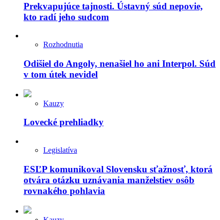
Prekvapujúce tajnosti. Ústavný súd nepovie,
kto radí jeho sudcom
Rozhodnutia
Odišiel do Angoly, nenašiel ho ani Interpol. Súd
v tom útek nevidel
Kauzy
Lovecké prehliadky
Legislatíva
ESĽP komunikoval Slovensku sťažnosť, ktorá
otvára otázku uznávania manželstiev osôb
rovnakého pohlavia
Kauzy