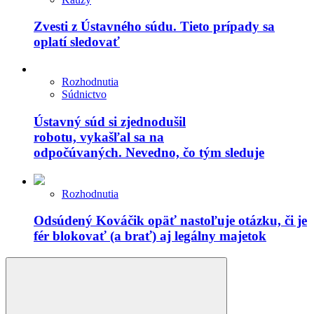
Zvesti z Ústavného súdu. Tieto prípady sa
oplatí sledovať
Rozhodnutia
Súdnictvo
Ústavný súd si zjednodušil
robotu, vykašľal sa na
odpočúvaných. Nevedno, čo tým sleduje
Rozhodnutia
Odsúdený Kováčik opäť nastoľuje otázku, či je
fér blokovať (a brať) aj legálny majetok