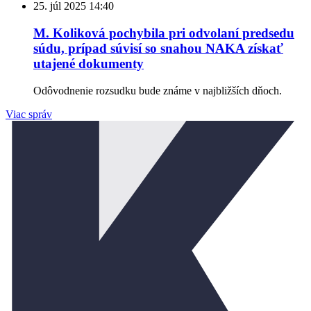
25. júl 2025
14:40
M. Koliková pochybila pri odvolaní predsedu
súdu, prípad súvisí so snahou NAKA získať
utajené dokumenty
Odôvodnenie rozsudku bude známe v najbližších dňoch.
Viac správ