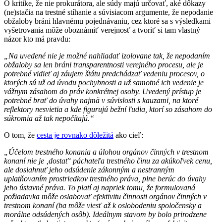
O kritike, že nie prokurátora, ale súdy majú určovať, aké dôkazy
(ne)stačia na trestné stíhanie a súvisiacom argumente, že nepodanie
obžaloby bráni hlavnému pojednávaniu, cez ktoré sa s výsledkami
vyšetrovania môže oboznámiť verejnosť a tvoriť si tam vlastný
názor kto má pravdu:
„Na uvedené nie je možné nahliadať izolovane tak, že nepodaním
obžaloby sa len bráni transparentnosti verejného procesu, ale je
potrebné vidieť aj záujem štátu predchádzať vedeniu procesov, o
ktorých sú už od úvodu pochybnosti a už samotné ich vedenie je
vážnym zásahom do práv konkrétnej osoby. Uvedený prístup je
potrebné brať do úvahy najmä v súvislosti s kauzami, na ktoré
reflektory nesvietia a kde figurujú bežní ľudia, ktorí so zásahom do
súkromia až tak nepočítajú.“
O tom, že
cesta je rovnako dôležitá
ako cieľ:
„Účelom trestného konania a úlohou orgánov činných v trestnom
konaní nie je ‚dostať‘ páchateľa trestného činu za akúkoľvek cenu,
ale dosiahnuť jeho odsúdenie zákonným a nestranným
uplatňovaním prostriedkov trestného práva, plne berúc do úvahy
jeho ústavné práva. To platí aj napriek tomu, že formulovaná
požiadavka môže oslabovať efektivitu činnosti orgánov činných v
trestnom konaní (ba môže viesť až k oslobodeniu spoločensky a
morálne odsúdených osôb). Ideálnym stavom by bolo prirodzene