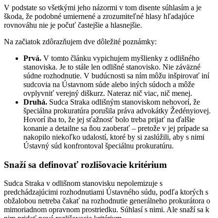
V podstate so všetkými jeho názormi v tom disente súhlasím a je
škoda, že podobné umiernené a zrozumiteľné hlasy hľadajúce
rovnováhu nie je počuť častejšie a hlasnejšie.
Na začiatok zdôrazňujem dve dôležité poznámky:
Prvá.
V tomto článku vypichujem myšlienky z odlišného
stanoviska. Je to stále len odlišné stanovisko. Nie záväzné
súdne rozhodnutie. V budúcnosti sa ním môžu inšpirovať iní
sudcovia na Ústavnom súde alebo iných súdoch a môže
ovplyvniť verejný diškurz. Nateraz nič viac, nič menej.
Druhá.
Sudca Straka odlišným stanoviskom nehovorí, že
špeciálna prokuratúra porušila práva advokátky Žedényiovej.
Hovorí iba to, že jej sťažnosť bolo treba prijať na ďalšie
konanie a detailne sa ňou zaoberať – pretože v jej prípade sa
nakopilo niekoľko udalostí, ktoré by si zaslúžili, aby s nimi
Ústavný súd konfrontoval špeciálnu prokuratúru.
Snaží sa definovať rozlišovacie kritérium
Sudca Straka v odlišnom stanovisku nepolemizuje s
predchádzajúcimi rozhodnutiami Ústavného súdu, podľa ktorých s
obžalobou netreba čakať na rozhodnutie generálneho prokurátora o
mimoriadnom opravnom prostriedku. Súhlasí s nimi. Ale snaží sa k