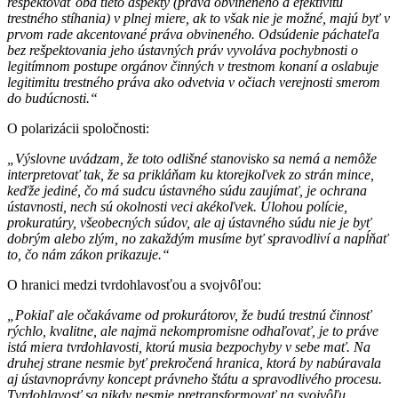
rešpektovať oba tieto aspekty (práva obvineného a efektivitu
trestného stíhania) v plnej miere, ak to však nie je možné, majú byť v
prvom rade akcentované práva obvineného. Odsúdenie páchateľa
bez rešpektovania jeho ústavných práv vyvoláva pochybnosti o
legitímnom postupe orgánov činných v trestnom konaní a oslabuje
legitimitu trestného práva ako odvetvia v očiach verejnosti smerom
do budúcnosti.“
O polarizácii spoločnosti:
„Výslovne uvádzam, že toto odlišné stanovisko sa nemá a nemôže
interpretovať tak, že sa prikláňam ku ktorejkoľvek zo strán mince,
keďže jediné, čo má sudcu ústavného súdu zaujímať, je ochrana
ústavnosti, nech sú okolnosti veci akékoľvek. Úlohou polície,
prokuratúry, všeobecných súdov, ale aj ústavného súdu nie je byť
dobrým alebo zlým, no zakaždým musíme byť spravodliví a napĺňať
to, čo nám zákon prikazuje.“
O hranici medzi tvrdohlavosťou a svojvôľou:
„Pokiaľ ale očakávame od prokurátorov, že budú trestnú činnosť
rýchlo, kvalitne, ale najmä nekompromisne odhaľovať, je to práve
istá miera tvrdohlavosti, ktorú musia bezpochyby v sebe mať. Na
druhej strane nesmie byť prekročená hranica, ktorá by nabúravala
aj ústavnoprávny koncept právneho štátu a spravodlivého procesu.
Tvrdohlavosť sa nikdy nesmie pretransformovať na svojvôľu,