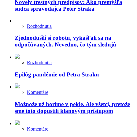
Novely trestných predpisov: Ako premýšľa
sudca spravodajca Peter Straka
Rozhodnutia
Zjednodušili si robotu, vykašľali sa na
odpočúvaných. Nevedno, čo tým sledujú
Rozhodnutia
Epilóg pandémie od Petra Straku
Komentáre
Možnože už horíme v pekle. Ale všetci, pretože
sme toto dopustili klanovým prístupom
Komentáre