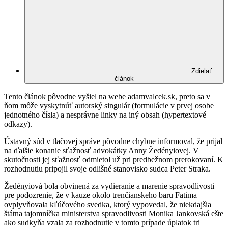
Zdielať
článok
Tento článok pôvodne vyšiel na webe adamvalcek.sk, preto sa v
ňom môže vyskytnúť autorský singulár (formulácie v prvej osobe
jednotného čísla) a nesprávne linky na iný obsah (hypertextové
odkazy).
Ústavný súd v tlačovej správe pôvodne chybne informoval, že prijal
na ďalšie konanie sťažnosť advokátky Anny Žedényiovej. V
skutočnosti jej sťažnosť odmietol už pri predbežnom prerokovaní. K
rozhodnutiu pripojil svoje odlišné stanovisko sudca Peter Straka.
Žedényiová bola obvinená za vydieranie a marenie spravodlivosti
pre podozrenie, že v kauze okolo trenčianskeho baru Fatima
ovplyvňovala kľúčového svedka, ktorý vypovedal, že niekdajšia
štátna tajomníčka ministerstva spravodlivosti Monika Jankovská ešte
ako sudkyňa vzala za rozhodnutie v tomto prípade úplatok tri