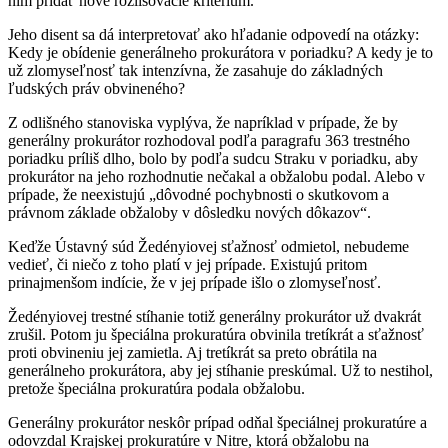
nim pridať nové rozlišovacie kritérium.
Jeho disent sa dá interpretovať ako hľadanie odpovedí na otázky:
Kedy je obídenie generálneho prokurátora v poriadku? A kedy je to
už zlomyseľnosť tak intenzívna, že zasahuje do základných
ľudských práv obvineného?
Z odlišného stanoviska vyplýva, že napríklad v prípade, že by
generálny prokurátor rozhodoval podľa paragrafu 363 trestného
poriadku príliš dlho, bolo by podľa sudcu Straku v poriadku, aby
prokurátor na jeho rozhodnutie nečakal a obžalobu podal. Alebo v
prípade, že neexistujú „dôvodné pochybnosti o skutkovom a
právnom základe obžaloby v dôsledku nových dôkazov“.
Keďže Ústavný súd Žedényiovej sťažnosť odmietol, nebudeme
vedieť, či niečo z toho platí v jej prípade. Existujú pritom
prinajmenšom indície, že v jej prípade išlo o zlomyseľnosť.
Žedényiovej trestné stíhanie totiž generálny prokurátor už dvakrát
zrušil. Potom ju špeciálna prokuratúra obvinila tretíkrát a sťažnosť
proti obvineniu jej zamietla. Aj tretíkrát sa preto obrátila na
generálneho prokurátora, aby jej stíhanie preskúmal. Už to nestihol,
pretože špeciálna prokuratúra podala obžalobu.
Generálny prokurátor neskôr prípad odňal špeciálnej prokuratúre a
odovzdal Krajskej prokuratúre v Nitre, ktorá obžalobu na