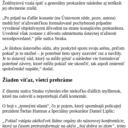
Žedényiová vzala späť a generálny prokurátor následne aj tretíkrát
jej obvinenie zrušil.
„Po prijatí na ďalšie konanie (na Ústavnom súde, pozn. autora)
mohli byť sťažovateľkou formulované pochybnosti prípadne
vyvrátené objektívnymi dôvodmi na strane konajúceho prokurátora.
Uvedené však zostane z dôvodu odmietnutia ústavnej sťažnosti
nezodpovedané,“ píše sudca Straka.
„Je úlohou ústavného súdu, aby poskytol sporu svoju arénu, pričom
pokiaľ je to možné – je potrebné tieto spory uzavrieť raz a navždy.
Je to ústavný súd, ktorý sa môže pýtať a následne vie formulovať
potrebné závery, ktoré môžu pokiaľ nie ukončiť, tak aspoň zmierniť
spoločenské napätie,“ dodal.
Žiaden víťaz, všetci prehráme
Z disentu sudcu Straku vyberám ešte niekoľko ďalších myšlienok,
ktoré ma oslovili a nepotrebujú ďalší komentár.
O boji s „temnými silami“, čo je pojem, ktorý spomínajú policajný
prezident Štefan Hamran a špeciálny prokurátor Daniel Lipšic:
„Pokiaľ vstúpia akékoľvek štátne orgány do názorovej konfrontácie,
ktorá sa časom pretransformuje na akýsi „boj dobra so zlom“, tento