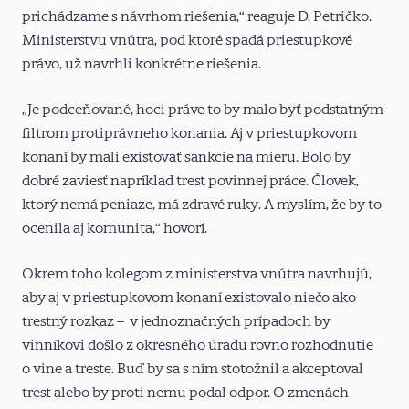
prichádzame s návrhom riešenia,“ reaguje D. Petričko.
Ministerstvu vnútra, pod ktoré spadá priestupkové
právo, už navrhli konkrétne riešenia.
„Je podceňované, hoci práve to by malo byť podstatným
filtrom protiprávneho konania. Aj v priestupkovom
konaní by mali existovať sankcie na mieru. Bolo by
dobré zaviesť napríklad trest povinnej práce. Človek,
ktorý nemá peniaze, má zdravé ruky. A myslím, že by to
ocenila aj komunita,“ hovorí.
Okrem toho kolegom z ministerstva vnútra navrhujú,
aby aj v priestupkovom konaní existovalo niečo ako
trestný rozkaz – v jednoznačných prípadoch by
vinníkovi došlo z okresného úradu rovno rozhodnutie
o vine a treste. Buď by sa s ním stotožnil a akceptoval
trest alebo by proti nemu podal odpor. O zmenách