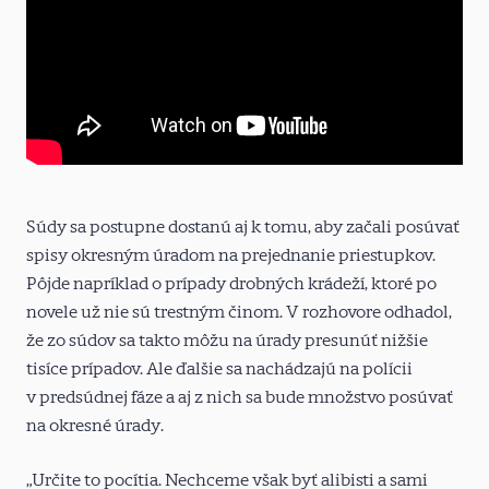
Súdy sa postupne dostanú aj k tomu, aby začali posúvať
spisy okresným úradom na prejednanie priestupkov.
Pôjde napríklad o prípady drobných krádeží, ktoré po
novele už nie sú trestným činom. V rozhovore odhadol,
že zo súdov sa takto môžu na úrady presunúť nižšie
tisíce prípadov. Ale ďalšie sa nachádzajú na polícii
v predsúdnej fáze a aj z nich sa bude množstvo posúvať
na okresné úrady.
„Určite to pocítia. Nechceme však byť alibisti a sami