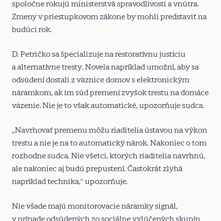
spoločne rokujú ministerstvá spravodlivosti a vnútra.
Zmeny v priestupkovom zákone by mohli predstaviť na
budúci rok.
D. Petričko sa špecializuje na restoratívnu justíciu
a alternatívne tresty. Novela napríklad umožní, aby sa
odsúdení dostali z väznice domov s elektronickým
náramkom, ak im súd premení zvyšok trestu na domáce
väzenie. Nie je to však automatické, upozorňuje sudca.
„Navrhovať premenu môžu riaditelia ústavou na výkon
trestu a nie je na to automatický nárok. Nakoniec o tom
rozhodne sudca. Nie všetci, ktorých riaditelia navrhnú,
ale nakoniec aj budú prepustení. Častokrát zlyhá
napríklad technika,“ upozorňuje.
Nie všade majú monitorovacie náramky signál,
v prípade odsúdených zo sociálne vylúčených skupín