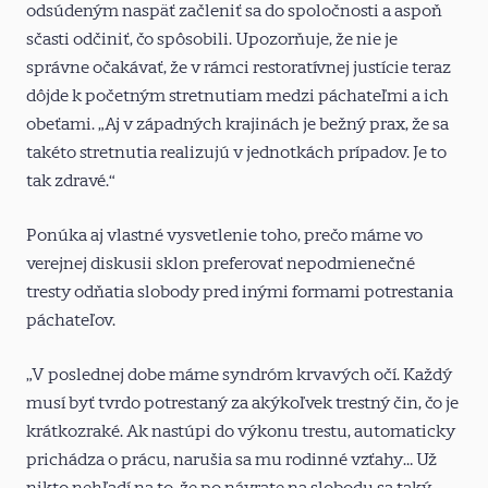
odsúdeným naspäť začleniť sa do spoločnosti a aspoň
sčasti odčiniť, čo spôsobili. Upozorňuje, že nie je
správne očakávať, že v rámci restoratívnej justície teraz
dôjde k početným stretnutiam medzi páchateľmi a ich
obeťami. „Aj v západných krajinách je bežný prax, že sa
takéto stretnutia realizujú v jednotkách prípadov. Je to
tak zdravé.“
Ponúka aj vlastné vysvetlenie toho, prečo máme vo
verejnej diskusii sklon preferovať nepodmienečné
tresty odňatia slobody pred inými formami potrestania
páchateľov.
„V poslednej dobe máme syndróm krvavých očí. Každý
musí byť tvrdo potrestaný za akýkoľvek trestný čin, čo je
krátkozraké. Ak nastúpi do výkonu trestu, automaticky
prichádza o prácu, narušia sa mu rodinné vzťahy… Už
nikto nehľadí na to, že po návrate na slobodu sa taký