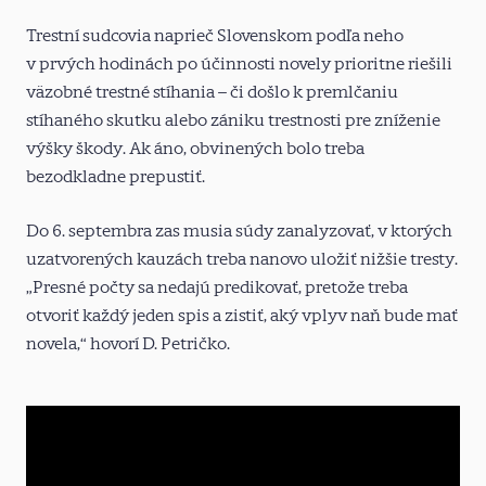
Trestní sudcovia naprieč Slovenskom podľa neho
v prvých hodinách po účinnosti novely prioritne riešili
väzobné trestné stíhania – či došlo k premlčaniu
stíhaného skutku alebo zániku trestnosti pre zníženie
výšky škody. Ak áno, obvinených bolo treba
bezodkladne prepustiť.
Do 6. septembra zas musia súdy zanalyzovať, v ktorých
uzatvorených kauzách treba nanovo uložiť nižšie tresty.
„Presné počty sa nedajú predikovať, pretože treba
otvoriť každý jeden spis a zistiť, aký vplyv naň bude mať
novela,“ hovorí D. Petričko.