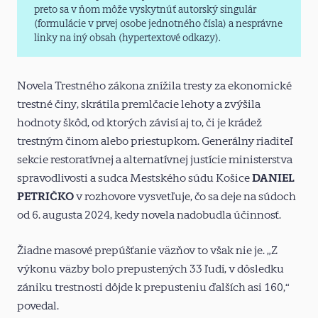
preto sa v ňom môže vyskytnúť autorský singulár
(formulácie v prvej osobe jednotného čísla) a nesprávne
linky na iný obsah (hypertextové odkazy).
Novela Trestného zákona znížila tresty za ekonomické
trestné činy, skrátila premlčacie lehoty a zvýšila
hodnoty škôd, od ktorých závisí aj to, či je krádež
trestným činom alebo priestupkom. Generálny riaditeľ
sekcie restoratívnej a alternatívnej justície ministerstva
spravodlivosti a sudca Mestského súdu Košice
DANIEL
PETRIČKO
v rozhovore vysvetľuje, čo sa deje na súdoch
od 6. augusta 2024, kedy novela nadobudla účinnosť.
Žiadne masové prepúšťanie väzňov to však nie je. „Z
výkonu väzby bolo prepustených 33 ľudí, v dôsledku
zániku trestnosti dôjde k prepusteniu ďalších asi 160,“
povedal.