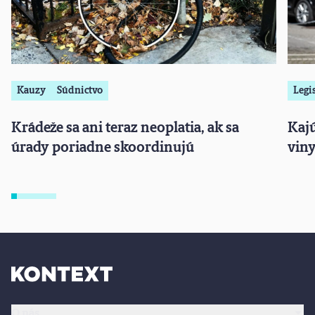
Kauzy
Súdnictvo
Legis
Krádeže sa ani teraz neoplatia, ak sa
Kajú
úrady poriadne skoordinujú
viny
O nás