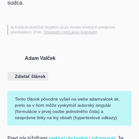
sudca.
Aj krádeže drahších bicyklov sú po novele trestných predpisov
priestupkom. (Foto:
Unsplash.com/Lance Grandahl
)
Adam Valček
Zdielať článok
Tento článok pôvodne vyšiel na webe adamvalcek.sk,
preto sa v ňom môže vyskytnúť autorský singulár
(formulácie v prvej osobe jednotného čísla) a
nesprávne linky na iný obsah (hypertextové odkazy).
Pred pár týždňami
niektorí obchodníci informovali
, že