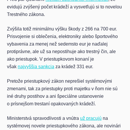
evidujú zvýšený počet krádeží a vysvetľujú si to novelou
Trestného zákona.
Zvýšila totiž minimálnu výšku škody z 266 na 700 eur.
Prisvojenie si oblečenia, elektroniky alebo športového
vybavenia za menej než sedemsto eur je naďalej
protiprávne, ale už sa nepostihuje ako trestný čin, ale
ako priestupok. V priestupkovom konaní je
však
najvyššia sankcia
za krádež 331 eur.
Pretože priestupkový zákon neprešiel systémovými
zmenami, tak za priestupky proti majetku v ňom nie sú
iné druhy postihov a ani špeciálne ustanovenie
o prísnejšom trestaní opakovaných krádeží.
Ministerstvá spravodlivosti a vnútra
už pracujú
na
systémovej novele priestupkového zákona, ale novinári