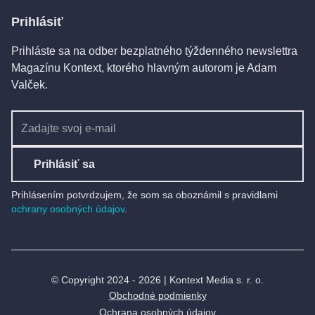
Prihlásiť
Štát ide konkurovať online nástrojom,
eseročku ponúkne do pár hodín
Prihláste sa na odber bezplatného týždenného newslettra
Magazínu Kontext, ktorého hlavným autorom je Adam
Valček.
Prihlásiť sa
Prihlásením potvrdzujem, že som sa oboznámil s pravidlami
ochrany osobných údajov
.
© Copyright 2024 - 2026 | Kontext Media s. r. o.
Obchodné podmienky
Ochrana osobných údajov