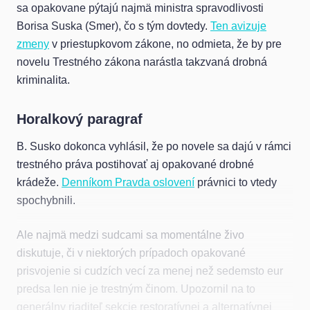
sa opakovane pýtajú najmä ministra spravodlivosti
Borisa Suska (Smer), čo s tým dovtedy.
Ten avizuje
zmeny
v priestupkovom zákone, no odmieta, že by pre
novelu Trestného zákona narástla takzvaná drobná
kriminalita.
Horalkový paragraf
B. Susko dokonca vyhlásil, že po novele sa dajú v rámci
trestného práva postihovať aj opakované drobné
krádeže.
Denníkom Pravda oslovení
právnici to vtedy
spochybnili.
Ale najmä medzi sudcami sa momentálne živo
diskutuje, či v niektorých prípadoch opakované
prisvojenie si cudzích vecí za menej než sedemsto eur
predsa len nie je trestným činom. Upozornil na to
generálny riaditeľ sekcie restoratívnej a alternatívnej