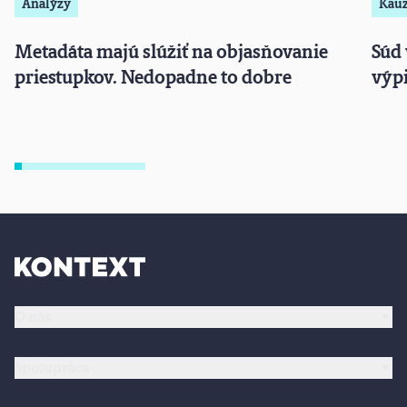
Analýzy
Kau
Metadáta majú slúžiť na objasňovanie
Súd 
priestupkov. Nedopadne to dobre
výpi
O nás
Spolupráca