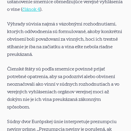
ustanovenie smernice obmedzujúce verejné vyhlásenia
o vine (
článok 4
).
Výhrady súvisia najmä s väzobnými rozhodnutiami,
ktorých odôvodnenia sú formulované, akoby konkrétni
obvinení boli považovaní za vinných, hoci ich trestné
stíhanie je iba na začiatku a vina ešte nebola riadne
preukázaná.
Členské štáty sú podľa smernice povinné prijať
potrebné opatrenia, aby sa podozriví alebo obvinení
neoznačovali ako vinní v súdnych rozhodnutiach a vo
verejných vyhláseniach orgánov verejnej moci až
dokým nie je ich vina preukázaná zákonným
spôsobom.
Súdny dvor Európskej únie interpretuje prezumpciu
neviny prísne. „Prezumpcia neviny je porušená, ak