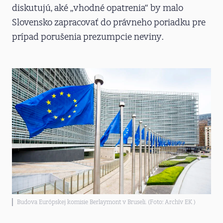
diskutujú, aké „vhodné opatrenia“ by malo
Slovensko zapracovať do právneho poriadku pre
prípad porušenia prezumpcie neviny.
Budova Európskej komisie Berlaymont v Bruseli. (Foto: Archív EK )