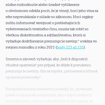
súdne rozhodnutie alebo úradné vyhlásenie
o obvinenom odráža pocit, že je vinný, hoci jeho vina sa
ešte nepreukázala v súlade so zákonom. Hoci orgány
môžu informovať verejnosť o prebiehajúcich
vyšetrovaniach trestného činu, musia tak robiť so
všetkou diskrétnosťou a zdržanlivosťou, ktorú si
vyžaduje dodržiavanie prezumpcie neviny,“ uvádza vo
svojom rozsudku z roku 2021 (
body 223 až 235
).
Smernica zároveň vyžaduje, aby „boli k dispozícii
vhodné opatrenia“ pre prípad, že dôjde k porušeniu
prezumpcie neviny, čím sa myslia „primerané a účinné
opravné prostriedky“.
Európskej komisii konkrétne prekáža, že „slovenské
právo v súčasnosti nezaručuje, aby v iných súdnych
rozhodnutiach, než sú rozhodnutia vo veci samej, sa