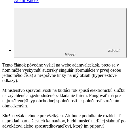
Adam Valček
Zdielať
článok
Tento článok pôvodne vyšiel na webe adamvalcek.sk, preto sa v
ňom môže vyskytnúť autorský singulár (formulácie v prvej osobe
jednotného čísla) a nesprávne linky na iný obsah (hypertextové
odkazy).
Ministerstvo spravodlivosti na budúci rok spustí elektronickú službu
na zrýchlené a zjednodušené zakladanie firiem. Fungovať má pre
najrozšírenejší typ obchodnej spoločnosti – spoločnosť s ručením
obmedzeným.
Služba však nebude pre všetkých. Ak bude podnikanie rozbiehať
napríklad partia šiestich kamarátov, budú musieť naďalej siahnuť po
advokátovi alebo sprostredkovateľovi, ktorý im pripraví