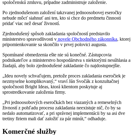
spoločenskú zmluvu, prípadne zadministruje založenie.
Po zjednodušenom založení takzvanej jednoosobovej eseročky
nebude môcť siahnuť ani ten, kto si chce do predmetu činnosti
pridať viac než desať živností.
Zjednodušený spôsob zakladania spoločností predstavilo
ministerstvo spravodlivosti v
novele Obchodného zákonníka
, ktorej
pripomienkovanie sa skončilo v prvej polovici augusta.
Spomínané obmedzenia ešte nie sú konečné. Zástupcovia
podnikateľov a ministerstvo hospodárstva s niektorými nesúhlasia a
žiadajú, aby bolo zjednodušené zakladanie čo najdostupnejšie.
„Ideu novely schvaľujem, pretože proces zakladania eseročiek je
nezmyselne komplikovaný,“ vraví Ján Svočák z konzultačnej
spoločnosti Bright Ideas, ktorá klientom poskytuje aj
sprostredkovanie založenia firmy.
„Pri jednoosobových eseročkách bez viazaných a remeselných
živností z pohľadu procesu zakladania neexistuje nič, čo by sa
nedalo automatizovať, a pri správnej implementácii by sa asi dve
tretiny firiem mali dať založiť za pár minút,“ odhaduje.
Komerčné služby