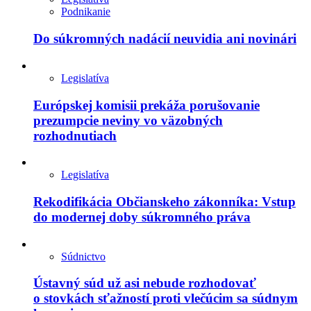
Podnikanie
Do súkromných nadácií neuvidia ani novinári
Legislatíva
Európskej komisii prekáža porušovanie
prezumpcie neviny vo väzobných
rozhodnutiach
Legislatíva
Rekodifikácia Občianskeho zákonníka: Vstup
do modernej doby súkromného práva
Súdnictvo
Ústavný súd už asi nebude rozhodovať
o stovkách sťažností proti vlečúcim sa súdnym