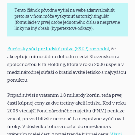
Tento článok pôvodne vyšiel na webe adamvalcek.sk,
preto sa v ňom môže vyskytnúť autorský singulár
(formulácie v prvej osobe jednotného čísla) a nesprávne
linky na iný obsah (hypertextové odkazy).
Európsky súd pre ľudské práva (ESĽP) rozhodol
, že
akceptuje mimosúdnu dohodu medzi Slovenskom a
spoločnosťou BTS Holding, ktorá v roku 2006 uspela v
medzinárodnej súťaži o bratislavské letisko s najvyššou
ponukou.
Prípad súvisí s vrátením 1,8 miliardy korún, teda prvej
časti kúpnej ceny za dve tretiny akcií letiska. Keď v roku
2006 vtedajší Fond národného majetku (FNM) peniaze
vracal, prevod bližšie neoznačil a nesprávne vyúčtoval
úroky. V dôsledku toho sa dostal do omeškania s
vrátením malej časti z prvej tranže kúpnej ceny.
Vlani