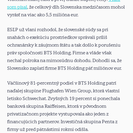
som písal
, že celkový dlh Slovenska medzičasom mohol
vyrásť na viac ako 5,5 milióna eur.
ESĽP už vlani rozhodol, že slovenské súdy sa pri
snahách o exekúciu prostriedkov správali príliš
ochranársky k záujmom štátu a tak došlo k porušeniu
práv spoločnosti BTS Holding. Firme a vláde však
nechal polroka na mimosúdnu dohodu. Dohodli sa, že
Slovensko zaplatí firme BTS Holding päť miliónov eur.
Väčšinový 81-percentný podiel v BTS Holding patrí
naďalej skupine Flughafen Wien Group, ktorá vlastní
letisko Schwechat. Zvyšných 19 percent si ponechala
banková skupina Raiffeisen, ktorá v pôvodnom
privatizačnom projekte vystupovala ako jeden z
financujúcich partnerov. Investičná skupina Penta z
firmy už pred pätnástimi rokmi odišla.