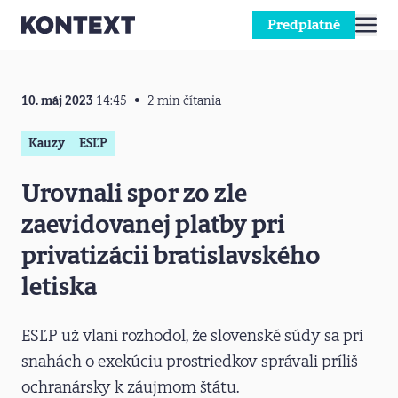
Predplatné
Prejsť na obsah
10. máj 2023
14:45
2 min čítania
Kauzy
ESĽP
Urovnali spor zo zle
zaevidovanej platby pri
privatizácii bratislavského
letiska
ESĽP už vlani rozhodol, že slovenské súdy sa pri
snahách o exekúciu prostriedkov správali príliš
ochranársky k záujmom štátu.