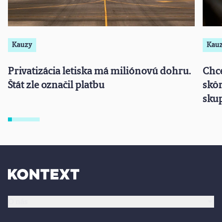
Kauzy
Kau
Privatizácia letiska má miliónovú dohru.
Chce
Štát zle označil platbu
skôr
sku
O nás