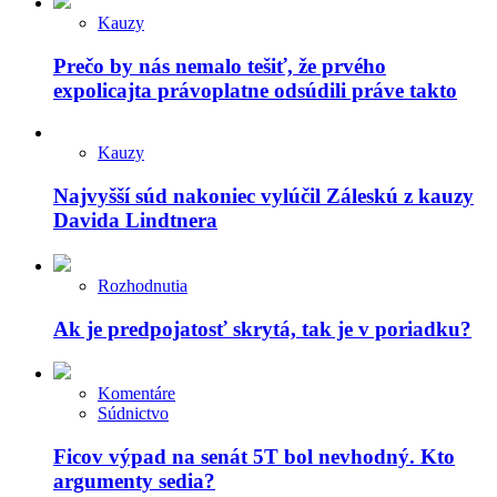
Kauzy
Prečo by nás nemalo tešiť, že prvého
expolicajta právoplatne odsúdili práve takto
Kauzy
Najvyšší súd nakoniec vylúčil Záleskú z kauzy
Davida Lindtnera
Rozhodnutia
Ak je predpojatosť skrytá, tak je v poriadku?
Komentáre
Súdnictvo
Ficov výpad na senát 5T bol nevhodný. Kto
argumenty sedia?