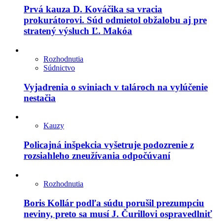
Prvá kauza D. Kováčika sa vracia
prokurátorovi. Súd odmietol obžalobu aj pre
stratený výsluch Ľ. Makóa
Rozhodnutia
Súdnictvo
Vyjadrenia o sviniach v talároch na vylúčenie
nestačia
Kauzy
Policajná inšpekcia vyšetruje podozrenie z
rozsiahleho zneužívania odpočúvaní
Rozhodnutia
Boris Kollár podľa súdu porušil prezumpciu
neviny, preto sa musí J. Čurillovi ospravedlniť