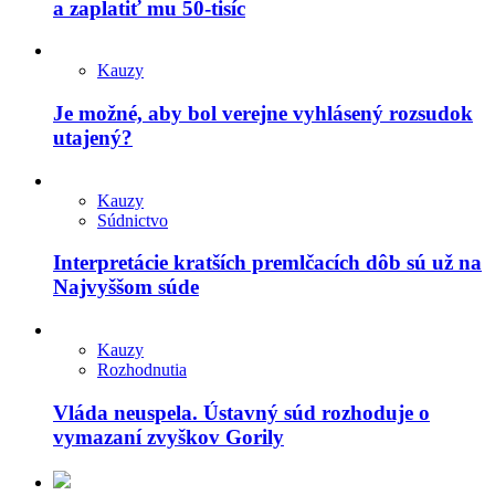
a zaplatiť mu 50-tisíc
Kauzy
Je možné, aby bol verejne vyhlásený rozsudok
utajený?
Kauzy
Súdnictvo
Interpretácie kratších premlčacích dôb sú už na
Najvyššom súde
Kauzy
Rozhodnutia
Vláda neuspela. Ústavný súd rozhoduje o
vymazaní zvyškov Gorily