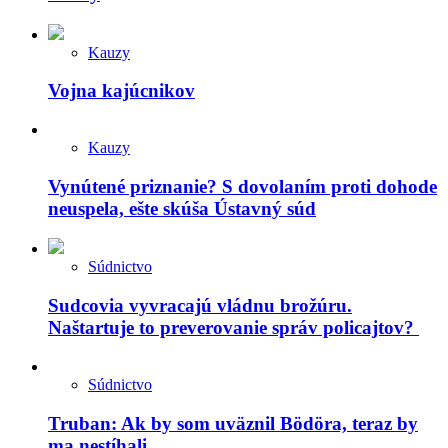
Kauzy
Vojna kajúcnikov
Kauzy
Vynútené priznanie? S dovolaním proti dohode
neuspela, ešte skúša Ústavný súd
Súdnictvo
Sudcovia vyvracajú vládnu brožúru.
Naštartuje to preverovanie správ policajtov?
Súdnictvo
Truban: Ak by som uväznil Bödöra, teraz by
ma nestíhali