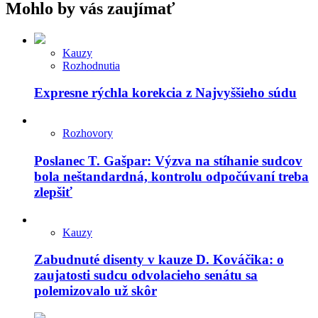
Mohlo by vás zaujímať
Kauzy
Rozhodnutia
Expresne rýchla korekcia z Najvyššieho súdu
Rozhovory
Poslanec T. Gašpar: Výzva na stíhanie sudcov
bola neštandardná, kontrolu odpočúvaní treba
zlepšiť
Kauzy
Zabudnuté disenty v kauze D. Kováčika: o
zaujatosti sudcu odvolacieho senátu sa
polemizovalo už skôr