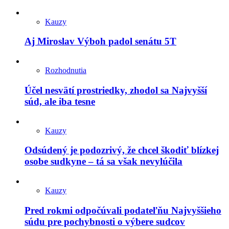
Kauzy
Aj Miroslav Výboh padol senátu 5T
Rozhodnutia
Účel nesvätí prostriedky, zhodol sa Najvyšší
súd, ale iba tesne
Kauzy
Odsúdený je podozrivý, že chcel škodiť blízkej
osobe sudkyne – tá sa však nevylúčila
Kauzy
Pred rokmi odpočúvali podateľňu Najvyššieho
súdu pre pochybnosti o výbere sudcov