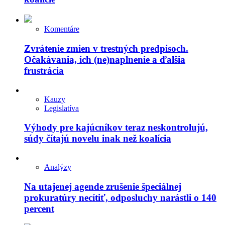
Komentáre
Zvrátenie zmien v trestných predpisoch.
Očakávania, ich (ne)naplnenie a ďalšia
frustrácia
Kauzy
Legislatíva
Výhody pre kajúcníkov teraz neskontrolujú,
súdy čítajú novelu inak než koalícia
Analýzy
Na utajenej agende zrušenie špeciálnej
prokuratúry necítiť, odposluchy narástli o 140
percent