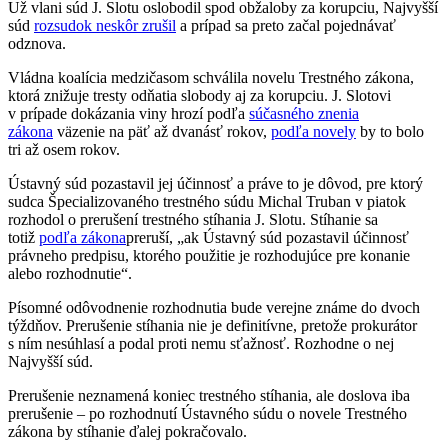
Už vlani súd J. Slotu oslobodil spod obžaloby za korupciu, Najvyšší
súd
rozsudok neskôr zrušil
a prípad sa preto začal pojednávať
odznova.
Vládna koalícia medzičasom schválila novelu Trestného zákona,
ktorá znižuje tresty odňatia slobody aj za korupciu. J. Slotovi
v prípade dokázania viny hrozí podľa
súčasného znenia
zákona
väzenie na päť až dvanásť rokov,
podľa novely
by to bolo
tri až osem rokov.
Ústavný súd pozastavil jej účinnosť a práve to je dôvod, pre ktorý
sudca Špecializovaného trestného súdu Michal Truban v piatok
rozhodol o prerušení trestného stíhania J. Slotu. Stíhanie sa
totiž
podľa zákona
preruší, „ak Ústavný súd pozastavil účinnosť
právneho predpisu, ktorého použitie je rozhodujúce pre konanie
alebo rozhodnutie“.
Písomné odôvodnenie rozhodnutia bude verejne známe do dvoch
týždňov. Prerušenie stíhania nie je definitívne, pretože prokurátor
s ním nesúhlasí a podal proti nemu sťažnosť. Rozhodne o nej
Najvyšší súd.
Prerušenie neznamená koniec trestného stíhania, ale doslova iba
prerušenie – po rozhodnutí Ústavného súdu o novele Trestného
zákona by stíhanie ďalej pokračovalo.