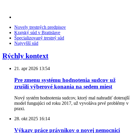
Novely trestných predpisov
Krajský súd v Bratislave
Špecializovaný trestný súd
Najvyšší súd
Rýchly kontext
21. apr 2026
13:54
Pre zmenu systému hodnotenia sudcov už
zrušili výberové konania na sedem miest
Nový systém hodnotenia sudcov, ktorý mal nahradiť doterajší
model fungujúci od roku 2017, už vyvoláva prvé problémy v
praxi.
28. okt 2025
16:14
Výkazy práce právnikov o novej nemocnici