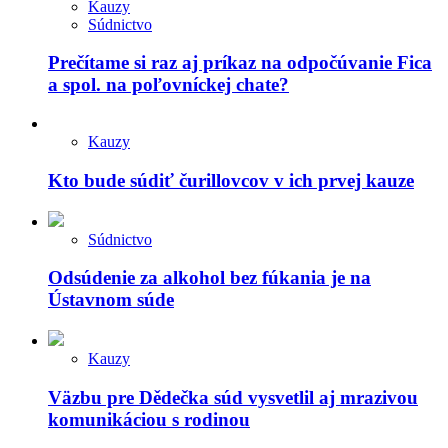
Kauzy
Súdnictvo
Prečítame si raz aj príkaz na odpočúvanie Fica
a spol. na poľovníckej chate?
Kauzy
Kto bude súdiť čurillovcov v ich prvej kauze
Súdnictvo
Odsúdenie za alkohol bez fúkania je na
Ústavnom súde
Kauzy
Väzbu pre Dědečka súd vysvetlil aj mrazivou
komunikáciou s rodinou