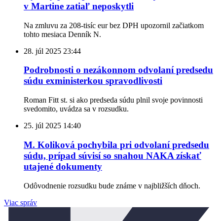
v Martine zatiaľ neposkytli
Na zmluvu za 208-tisíc eur bez DPH upozornil začiatkom
tohto mesiaca Denník N.
28. júl 2025
23:44
Podrobnosti o nezákonnom odvolaní predsedu
súdu exministerkou spravodlivosti
Roman Fitt st. si ako predseda súdu plnil svoje povinnosti
svedomito, uvádza sa v rozsudku.
25. júl 2025
14:40
M. Koliková pochybila pri odvolaní predsedu
súdu, prípad súvisí so snahou NAKA získať
utajené dokumenty
Odôvodnenie rozsudku bude známe v najbližších dňoch.
Viac správ