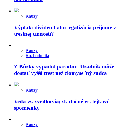
Kauzy
Výplata dividend ako legalizácia príjmov z
trestnej činnosti?
Kauzy
Rozhodnutia
Z Búrky vypadol paradox. Úradník môže
dostať vyšší trest než zlomyseľný sudca
Kauzy
Veda vs. svedkovia; skutočné vs. fejkové
spomienky
Kauzy