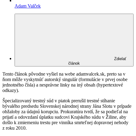
Adam Valček
Zdielať
článok
Tento článok pôvodne vyšiel na webe adamvalcek.sk, preto sa v
ňom môže vyskytnúť autorský singulár (formulácie v prvej osobe
jednotného čísla) a nesprávne linky na iný obsah (hypertextové
odkazy).
Špecializovaný trestný súd v piatok prerušil trestné stíhanie
bývalého predsedu Slovenskej národnej strany Jána Slotu v prípade
obžaloby za údajnú korupciu. Prokuratúra tvrdí, že sa podieľal na
prijatí a odovzdaní úplatku sudcovi Krajského súdu v Žiline, aby
došlo k zmierneniu trestu pre vinníka smrteľnej dopravnej nehody
z roku 2010.