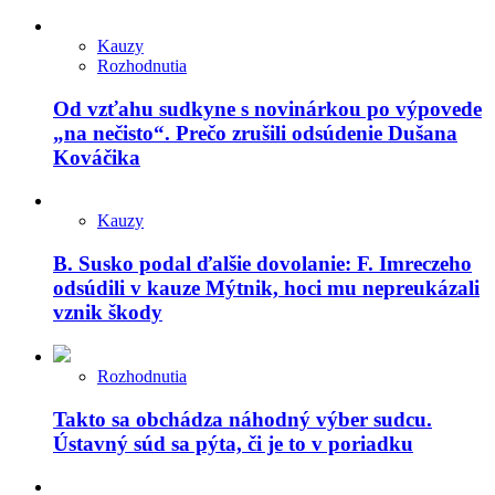
Kauzy
Rozhodnutia
Od vzťahu sudkyne s novinárkou po výpovede
„na nečisto“. Prečo zrušili odsúdenie Dušana
Kováčika
Kauzy
B. Susko podal ďalšie dovolanie: F. Imreczeho
odsúdili v kauze Mýtnik, hoci mu nepreukázali
vznik škody
Rozhodnutia
Takto sa obchádza náhodný výber sudcu.
Ústavný súd sa pýta, či je to v poriadku