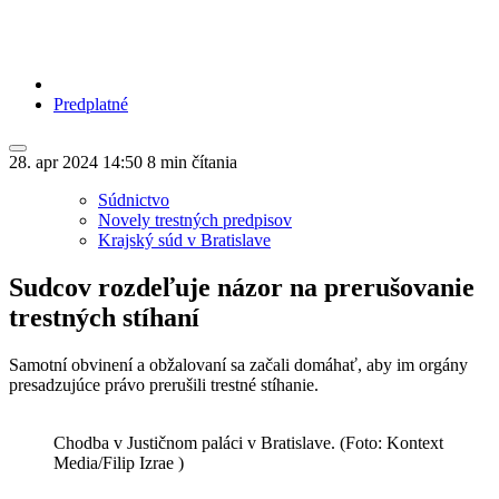
Predplatné
28. apr 2024
14:50
8 min čítania
Súdnictvo
Novely trestných predpisov
Krajský súd v Bratislave
Sudcov rozdeľuje názor na prerušovanie
trestných stíhaní
Samotní obvinení a obžalovaní sa začali domáhať, aby im orgány
presadzujúce právo prerušili trestné stíhanie.
Chodba v Justičnom paláci v Bratislave. (Foto: Kontext
Media/Filip Izrae )