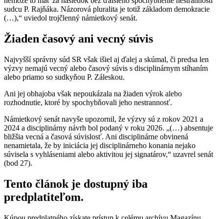
nemôže to mať za následok bez ďalšieho spochybnenie nestrannosti
sudcu P. Rajňáka. Názorová pluralita je totiž základom demokracie
(…),“ uviedol trojčlenný námietkový senát.
Žiaden časový ani vecný súvis
Najvyšší správny súd SR však išiel aj ďalej a skúmal, či predsa len
výzvy nemajú vecný alebo časový súvis s disciplinárnym stíhaním
alebo priamo so sudkyňou P. Záleskou.
Ani jej obhajoba však nepoukázala na žiaden výrok alebo
rozhodnutie, ktoré by spochybňovali jeho nestrannosť.
Námietkový senát navyše upozornil, že výzvy sú z rokov 2021 a
2024 a disciplinárny návrh bol podaný v roku 2026. „(…) absentuje
bližšia vecná a časová súvislosť. Ani disciplinárne obvinená
nenamietala, že by iniciácia jej disciplinárneho konania nejako
súvisela s vyhláseniami alebo aktivitou jej signatárov,“ uzavrel senát
(bod 27).
Tento článok je dostupný iba
predplatiteľom.
Kúpou predplatného získate prístup k celému archívu Magazínu