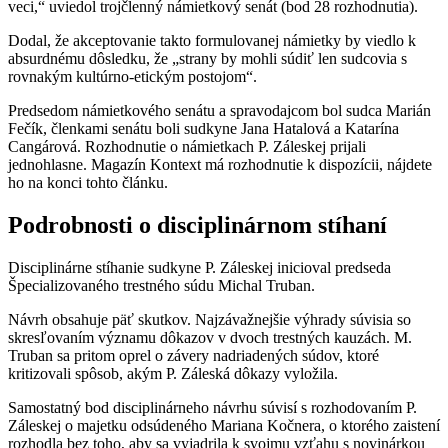
veci,“ uviedol trojčlenný námietkový senát (bod 28 rozhodnutia).
Dodal, že akceptovanie takto formulovanej námietky by viedlo k
absurdnému dôsledku, že „strany by mohli súdiť len sudcovia s
rovnakým kultúrno-etickým postojom“.
Predsedom námietkového senátu a spravodajcom bol sudca Marián
Fečík, členkami senátu boli sudkyne Jana Hatalová a Katarína
Cangárová. Rozhodnutie o námietkach P. Záleskej prijali
jednohlasne. Magazín Kontext má rozhodnutie k dispozícii, nájdete
ho na konci tohto článku.
Podrobnosti o disciplinárnom stíhaní
Disciplinárne stíhanie sudkyne P. Záleskej inicioval predseda
Špecializovaného trestného súdu Michal Truban.
Návrh obsahuje päť skutkov. Najzávažnejšie výhrady súvisia so
skresľovaním významu dôkazov v dvoch trestných kauzách. M.
Truban sa pritom oprel o závery nadriadených súdov, ktoré
kritizovali spôsob, akým P. Záleská dôkazy vyložila.
Samostatný bod disciplinárneho návrhu súvisí s rozhodovaním P.
Záleskej o majetku odsúdeného Mariana Kočnera, o ktorého zaistení
rozhodla bez toho, aby sa vyjadrila k svojmu vzťahu s novinárkou