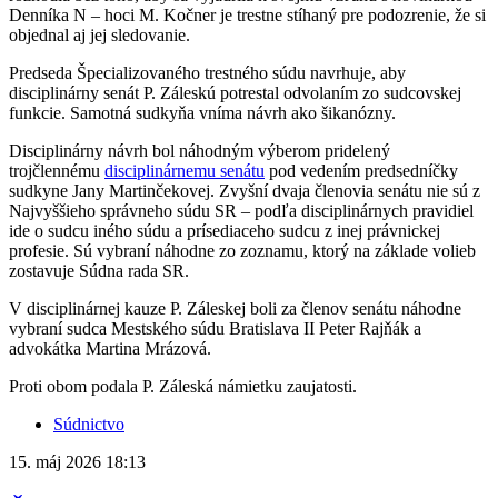
Denníka N – hoci M. Kočner je trestne stíhaný pre podozrenie, že si
objednal aj jej sledovanie.
Predseda Špecializovaného trestného súdu navrhuje, aby
disciplinárny senát P. Záleskú potrestal odvolaním zo sudcovskej
funkcie. Samotná sudkyňa vníma návrh ako šikanózny.
Disciplinárny návrh bol náhodným výberom pridelený
trojčlennému
disciplinárnemu senátu
pod vedením predsedníčky
sudkyne Jany Martinčekovej. Zvyšní dvaja členovia senátu nie sú z
Najvyššieho správneho súdu SR – podľa disciplinárnych pravidiel
ide o sudcu iného súdu a prísediaceho sudcu z inej právnickej
profesie. Sú vybraní náhodne zo zoznamu, ktorý na základe volieb
zostavuje Súdna rada SR.
V disciplinárnej kauze P. Záleskej boli za členov senátu náhodne
vybraní sudca Mestského súdu Bratislava II Peter Rajňák a
advokátka Martina Mrázová.
Proti obom podala P. Záleská námietku zaujatosti.
Súdnictvo
15. máj 2026
18:13