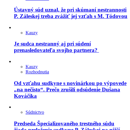
Ústavný súd uznal, že pri skúmaní nestrannosti
P. Záleskej treba zvážiť jej vzťah s M. Tódovou
Kauzy
Je sudca nestranný aj pri súdení
prenasledovateľa svojho partnera?
Kauzy
Rozhodnutia
Od vzťahu sudkyne s novinárkou po výpovede
„na nečisto“. Prečo zrušili odsúdenie Dušana
Kováčika
Súdnictvo
Predseda Špecializovaného trestného súdu
žiada preloženie sudkyne P. Záleskej na nižší