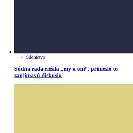
Súdnictvo
Súdna rada riešila „my a oni“, prinieslo to
zaujímavú diskusiu