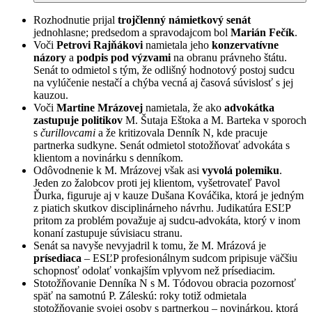
Rozhodnutie prijal
trojčlenný námietkový senát
jednohlasne; predsedom a spravodajcom bol
Marián Fečík
.
Voči
Petrovi Rajňákovi
namietala jeho
konzervatívne
názory
a
podpis pod výzvami
na obranu právneho štátu.
Senát to odmietol s tým, že odlišný hodnotový postoj sudcu
na vylúčenie nestačí a chýba vecná aj časová súvislosť s jej
kauzou.
Voči
Martine Mrázovej
namietala, že ako
advokátka
zastupuje politikov
M. Šutaja Eštoka a M. Barteka v sporoch
s
čurillovcami
a že kritizovala Denník N, kde pracuje
partnerka sudkyne. Senát odmietol stotožňovať advokáta s
klientom a novinárku s denníkom.
Odôvodnenie k M. Mrázovej však asi
vyvolá polemiku
.
Jeden zo žalobcov proti jej klientom, vyšetrovateľ Pavol
Ďurka, figuruje aj v kauze Dušana Kováčika, ktorá je jedným
z piatich skutkov disciplinárneho návrhu. Judikatúra ESĽP
pritom za problém považuje aj sudcu-advokáta, ktorý v inom
konaní zastupuje súvisiacu stranu.
Senát sa navyše nevyjadril k tomu, že M. Mrázová je
prísediaca
– ESĽP profesionálnym sudcom pripisuje väčšiu
schopnosť odolať vonkajším vplyvom než prísediacim.
Stotožňovanie Denníka N s M. Tódovou obracia pozornosť
späť na samotnú P. Záleskú: roky totiž odmietala
stotožňovanie svojej osoby s partnerkou – novinárkou, ktorá