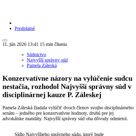
Predplatné
11. jún 2026
13:41
15 min čítania
Súdnictvo
Najvyšší správny súd
Pamela Záleská
Konzervatívne názory na vylúčenie sudcu
nestačia, rozhodol Najvyšší správny súd v
disciplinárnej kauze P. Záleskej
Pamela Záleská žiadala vylúčiť dvoch členov svojho disciplinárneho
senátu – jedného pre konzervatívne hodnoty, druhú pre jej
advokátske mandáty. Najvyšší správny súd oba dôvody odmietol.
Sídlo Najvyššieho správneho súdu, ktorý bude