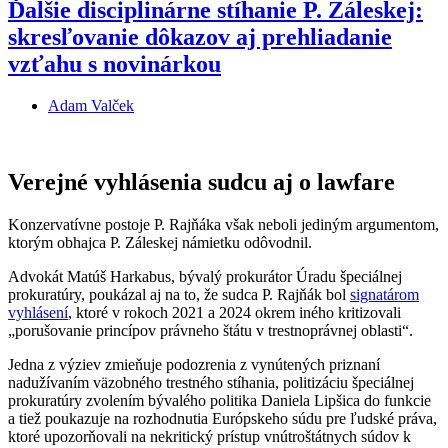
Ďalšie disciplinárne stíhanie P. Záleskej:
skresľovanie dôkazov aj prehliadanie
vzťahu s novinárkou
Adam Valček
Verejné vyhlásenia sudcu aj o lawfare
Konzervatívne postoje P. Rajňáka však neboli jediným argumentom,
ktorým obhajca P. Záleskej námietku odôvodnil.
Advokát Matúš Harkabus, bývalý prokurátor Úradu špeciálnej
prokuratúry, poukázal aj na to, že sudca P. Rajňák bol
signatárom
vyhlásení
, ktoré v rokoch 2021 a 2024 okrem iného kritizovali
„porušovanie princípov právneho štátu v trestnoprávnej oblasti“.
Jedna z výziev zmieňuje podozrenia z vynútených priznaní
nadužívaním väzobného trestného stíhania, politizáciu špeciálnej
prokuratúry zvolením bývalého politika Daniela Lipšica do funkcie
a tiež poukazuje na rozhodnutia Európskeho súdu pre ľudské práva,
ktoré upozorňovali na nekritický prístup vnútroštátnych súdov k