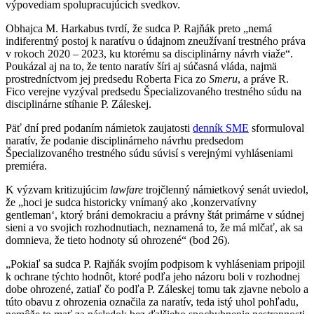
výpovediam spolupracujúcich svedkov.
Obhajca M. Harkabus tvrdí, že sudca P. Rajňák preto „nemá
indiferentný postoj k naratívu o údajnom zneužívaní trestného práva
v rokoch 2020 – 2023, ku ktorému sa disciplinárny návrh viaže“.
Poukázal aj na to, že tento naratív šíri aj súčasná vláda, najmä
prostredníctvom jej predsedu Roberta Fica zo
Smeru
, a práve R.
Fico verejne vyzýval predsedu Špecializovaného trestného súdu na
disciplinárne stíhanie P. Záleskej.
Päť dní pred podaním námietok zaujatosti
denník SME
sformuloval
naratív, že podanie disciplinárneho návrhu predsedom
Špecializovaného trestného súdu súvisí s verejnými vyhláseniami
premiéra.
K výzvam kritizujúcim
lawfare
trojčlenný námietkový senát uviedol,
že „hoci je sudca historicky vnímaný ako ‚konzervatívny
gentleman‘, ktorý bráni demokraciu a právny štát primárne v súdnej
sieni a vo svojich rozhodnutiach, neznamená to, že má mlčať, ak sa
domnieva, že tieto hodnoty sú ohrozené“ (bod 26).
„Pokiaľ sa sudca P. Rajňák svojím podpisom k vyhláseniam pripojil
k ochrane týchto hodnôt, ktoré podľa jeho názoru boli v rozhodnej
dobe ohrozené, zatiaľ čo podľa P. Záleskej tomu tak zjavne nebolo a
túto obavu z ohrozenia označila za naratív, teda istý uhol pohľadu,