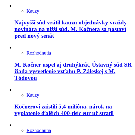
Kauzy
Najvyšší súd vrátil kauzu objednávky vraždy
novinára na nižší súd. M. Kočnera sa postaví
pred nový senát
Rozhodnutia
M. Kočner uspel aj druhýkrát, Ústavný súd SR
žiada vysvetlenie vzťahu P. Záleskej s M.
Tódovou
Kauzy
Kočnerovi zaistili 5,4 milióna, nárok na
vyplatenie ďalších 400-tisíc eur už stratil
Rozhodnutia