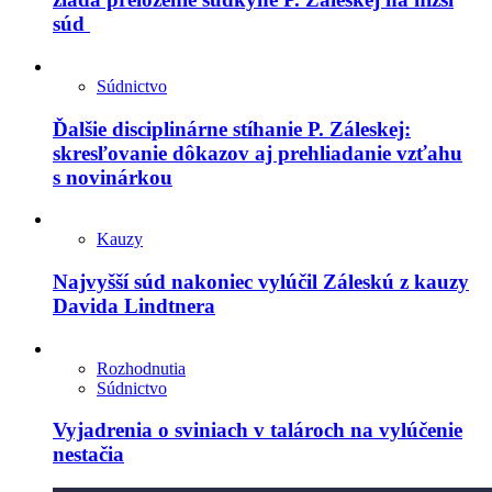
súd
Súdnictvo
Ďalšie disciplinárne stíhanie P. Záleskej:
skresľovanie dôkazov aj prehliadanie vzťahu
s novinárkou
Kauzy
Najvyšší súd nakoniec vylúčil Záleskú z kauzy
Davida Lindtnera
Rozhodnutia
Súdnictvo
Vyjadrenia o sviniach v talároch na vylúčenie
nestačia