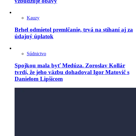
vzbudzuje obavy
Kauzy
Brhel odmietol premlčanie, trvá na stíhaní aj za
údajný úplatok
Súdnictvo
Spojkou mala byť Medúza. Zoroslav Kollár
tvrdí, že jeho väzbu dohadoval Igor Matovič s
Danielom Lipšicom