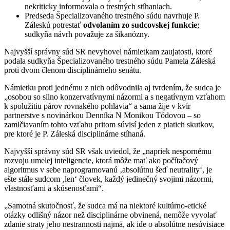
nekriticky informovala o trestných stíhaniach.
Predseda Špecializovaného trestného súdu navrhuje P.
Záleskú potrestať
odvolaním zo sudcovskej funkcie
;
sudkyňa návrh považuje za šikanózny.
Najvyšší správny súd SR nevyhovel námietkam zaujatosti, ktoré
podala sudkyňa Špecializovaného trestného súdu Pamela Záleská
proti dvom členom disciplinárneho senátu.
Námietku proti jednému z nich odôvodnila aj tvrdením, že sudca je
„osobou so silno konzervatívnymi názormi a s negatívnym vzťahom
k spolužitiu párov rovnakého pohlavia“ a sama žije v kvír
partnerstve s novinárkou Denníka N Monikou Tódovou – so
zamlčiavaním tohto vzťahu pritom súvisí jeden z piatich skutkov,
pre ktoré je P. Záleská disciplinárne stíhaná.
Najvyšší správny súd SR však uviedol, že „napriek nespornému
rozvoju umelej inteligencie, ktorá môže mať ako počítačový
algoritmus v sebe naprogramovanú ‚absolútnu šeď neutrality‘, je
ešte stále sudcom ‚len‘ človek, každý jedinečný svojimi názormi,
vlastnosťami a skúsenosťami“.
„Samotná skutočnosť, že sudca má na niektoré kultúrno-etické
otázky odlišný názor než disciplinárne obvinená, nemôže vyvolať
zdanie straty jeho nestrannosti najmä, ak ide o absolútne nesúvisiace