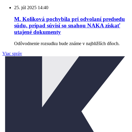
25. júl 2025
14:40
M. Koliková pochybila pri odvolaní predsedu
súdu, prípad súvisí so snahou NAKA získať
utajené dokumenty
Odôvodnenie rozsudku bude známe v najbližších dňoch.
Viac správ