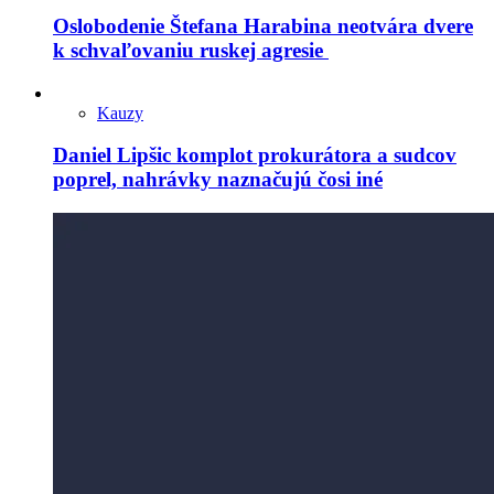
Oslobodenie Štefana Harabina neotvára dvere
k schvaľovaniu ruskej agresie
Kauzy
Daniel Lipšic komplot prokurátora a sudcov
poprel, nahrávky naznačujú čosi iné