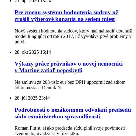
21. apr 2026
13:54
Pre zmenu systému hodnotenia sudcov už
zrušili výberové konania na sedem miest
Nový systém hodnotenia sudcov, ktorý mal nahradiť doterajší
model fungujúci od roku 2017, už vyvoláva prvé problémy v
praxi.
28. okt 2025
16:14
Výkazy práce právnikov o novej nemocnici
v Martine zatiaľ neposkytli
Na zmluvu za 208-tisíc eur bez DPH upozornil začiatkom
tohto mesiaca Denník N.
28. júl 2025
23:44
Podrobnosti o nezákonnom odvolaní predsedu
súdu exministerkou spravodlivosti
Roman Fitt st. si ako predseda súdu plnil svoje povinnosti
svedomito, uvádza sa v rozsudku.