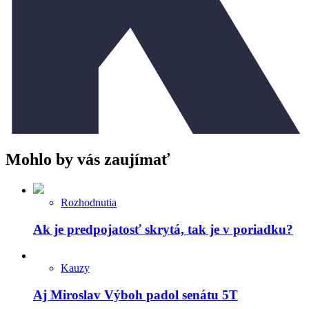
Mohlo by vás zaujímať
Rozhodnutia
Ak je predpojatosť skrytá, tak je v poriadku?
Kauzy
Aj Miroslav Výboh padol senátu 5T