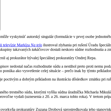
ôže vyskytnúť autorský singulár (formulácie v prvej osobe jednotného
cii televízie Markíza
Na telo
ilustroval zlyhania pri rušení Úradu špeciá
j skupiny takzvaných
takáčovcov
dostali neskoro súdne rozhodnutia a zm
il aj prokurátor bývalej špeciálnej prokuratúry Ondrej Repa.
spisov nedostal načas rozhodnutie súdu a nestihol preto proti nemu poda
to ponúka ako vysvetlenie celej situácie – prečo inak by týmto príkladom
 nie je poctivým a dobrým príkladom na ilustráciu dôsledkov zmätku pri 
vaného trestného súdu, ktorými vyššia súdna úradníčka Michaela Miku
dobrovoľne vydali (uznesenia z 20. a 26. marca tohto roka). V tretom pr
ovorkyňa prokuratúry Zuzana Drobová sprostredkovala jeho stanovisko, 