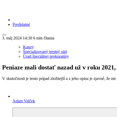
Predplatné
3. máj 2024
14:30
6 min čítania
Kauzy
Špecializovaný trestný súd
Úrad špeciálnej prokuratúry
Peniaze mali dostať nazad už v roku 2021, 
V skutočnosti je tento prípad zložitejší a z jeho opisu je zjavné, že 
Adam Valček