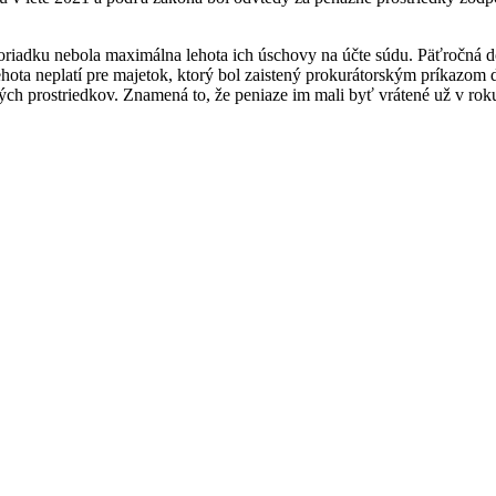
om poriadku nebola maximálna lehota ich úschovy na účte súdu. Päťročná
ehota neplatí pre majetok, ktorý bol zaistený prokurátorským príkazom 
ch prostriedkov. Znamená to, že peniaze im mali byť vrátené už v roku