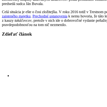
predsedá sudca Ján Buvala.
Celá situácia je ešte o čosi zložitejšia. V roku 2016 totiž v Trestn
zaisteného majetku
.
Prechodné ustanovenia
k nemu hovoria, že táto l
z kauzy
takáčovcov
, pretože v nich ide o dobrovoľné vydanie peňažný
pravdepodobnosťou na tom nič nezmenilo.
Zdieľať článok