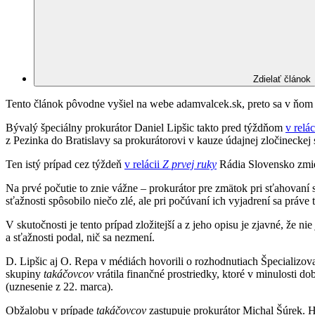
Zdielať článok
Tento článok pôvodne vyšiel na webe adamvalcek.sk, preto sa v ňom m
Bývalý špeciálny prokurátor Daniel Lipšic takto pred týždňom
v relá
z Pezinka do Bratislavy sa prokurátorovi v kauze údajnej zločinecke
Ten istý prípad cez týždeň
v relácii
Z prvej ruky
Rádia Slovensko zmien
Na prvé počutie to znie vážne – prokurátor pre zmätok pri sťahovaní 
sťažnosti spôsobilo niečo zlé, ale pri počúvaní ich vyjadrení sa práve 
V skutočnosti je tento prípad zložitejší a z jeho opisu je zjavné, že
a sťažnosti podal, nič sa nezmení.
D. Lipšic aj O. Repa v médiách hovorili o rozhodnutiach Špecializo
skupiny
takáčovcov
vrátila finančné prostriedky, ktoré v minulosti 
(uznesenie z 22. marca).
Obžalobu v prípade
takáčovcov
zastupuje prokurátor Michal Šúrek. H