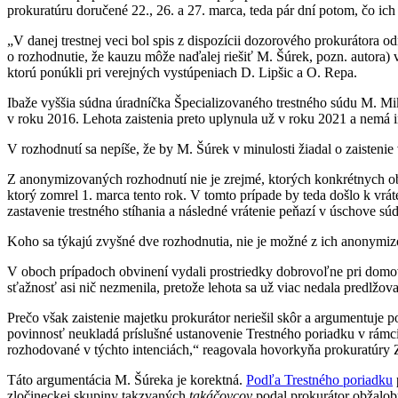
prokuratúru doručené 22., 26. a 27. marca, teda pár dní potom, čo ich
„V danej trestnej veci bol spis z dispozícii dozorového prokurátora 
o rozhodnutie, že kauzu môže naďalej riešiť M. Šúrek, pozn. autora) vr
ktorú ponúkli pri verejných vystúpeniach D. Lipšic a O. Repa.
Ibaže vyššia súdna úradníčka Špecializovaného trestného súdu M. Miku
v roku 2016. Lehota zaistenia preto uplynula už v roku 2021 a nemá 
V rozhodnutí sa nepíše, že by M. Šúrek v minulosti žiadal o zaistenie
Z anonymizovaných rozhodnutí nie je zrejmé, ktorých konkrétnych ob
ktorý zomrel 1. marca tento rok. V tomto prípade by teda došlo k vrá
zastavenie trestného stíhania a následné vrátenie peňazí v úschove sú
Koho sa týkajú zvyšné dve rozhodnutia, nie je možné z ich anonymizov
V oboch prípadoch obvinení vydali prostriedky dobrovoľne pri domove
sťažnosť asi nič nezmenila, pretože lehota sa už viac nedala predlžov
Prečo však zaistenie majetku prokurátor neriešil skôr a argumentuje
povinnosť neukladá príslušné ustanovenie Trestného poriadku v rámc
rozhodované v týchto intenciách,“ reagovala hovorkyňa prokuratúry 
Táto argumentácia M. Šúreka je korektná.
Podľa Trestného poriadku
zločineckej skupiny takzvaných
takáčovcov
podal prokurátor obžalob