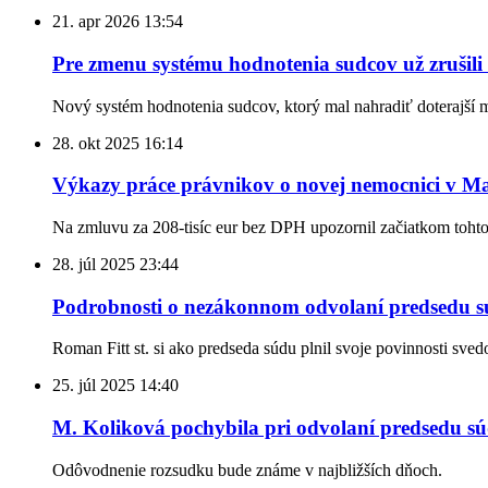
21. apr 2026
13:54
Pre zmenu systému hodnotenia sudcov už zrušili
Nový systém hodnotenia sudcov, ktorý mal nahradiť doterajší 
28. okt 2025
16:14
Výkazy práce právnikov o novej nemocnici v Mar
Na zmluvu za 208-tisíc eur bez DPH upozornil začiatkom toht
28. júl 2025
23:44
Podrobnosti o nezákonnom odvolaní predsedu sú
Roman Fitt st. si ako predseda súdu plnil svoje povinnosti sve
25. júl 2025
14:40
M. Koliková pochybila pri odvolaní predsedu s
Odôvodnenie rozsudku bude známe v najbližších dňoch.