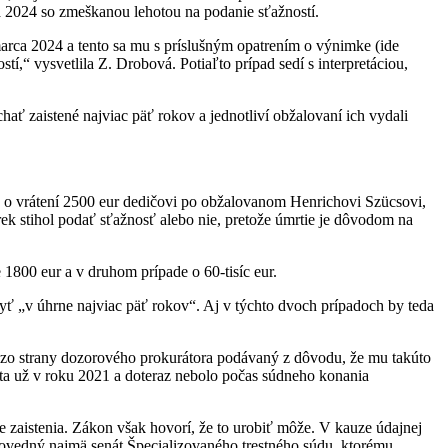
íla 2024 so zmeškanou lehotou na podanie sťažností.
marca 2024 a tento sa mu s príslušným opatrením o výnimke (ide
tí,“ vysvetlila Z. Drobová. Potiaľto prípad sedí s interpretáciou,
ať zaistené najviac päť rokov a jednotliví obžalovaní ich vydali
e o vrátení 2500 eur dedičovi po obžalovanom Henrichovi Szücsovi,
rek stihol podať sťažnosť alebo nie, pretože úmrtie je dôvodom na
 1800 eur a v druhom prípade o 60-tisíc eur.
yť „v úhrne najviac päť rokov“. Aj v týchto dvoch prípadoch by teda
ol zo strany dozorového prokurátora podávaný z dôvodu, že mu takúto
ta už v roku 2021 a doteraz nebolo počas súdneho konania
 zaistenia. Zákon však hovorí, že to urobiť môže. V kauze údajnej
povedný najmä senát Špecializovaného trestného súdu, ktorému