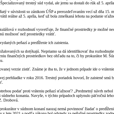
 Špecializovaný trestný súd vydal, ale jemu sa dostali do rúk až 5. apr
odňatý v súvislosti so zánikom ÚŠP a prerozdeľovaním vecí už dňa 15. 
átil reálne až 5. apríla, keď už bola zmeškaná lehota na podanie sťažnos
lášová v rozhodnutí vysvetľuje, že finančné prostriedky je možné nech
inú možnosť než prostriedky vrátiť.
 vydaných peňazí a predĺženie ich zaistenia.
žalovaných sa dotýkajú. Nepriamo sa dá identifikovať iba rozhodnuti
teniu finančných prostriedkov bez ohľadu na to, či by prokurátor M. Šú
du.
anej verzie zistiť. Známe je iba to, že v jednom prípade ide o vrátenie
j prehliadke v roku 2016. Trestný poriadok hovorí, že zaistené smú b
ať.
 potrebou podať proti vráteniu peňazí sťažnosť? „Predmetný návrh neb
i súdneho konania. Navyše, v týchto prípadoch uplynulo päťročná leho
Z. Drobová.
prokurátor v súdnom konaní naozaj nemá povinnosť žiadať o predĺženie
u v lete 2021 a podľa zákona bol odvtedy za peňažné prostriedky zod