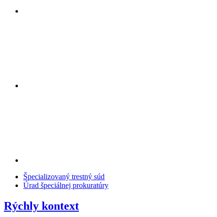
Špecializovaný trestný súd
Úrad špeciálnej prokuratúry
Rýchly kontext