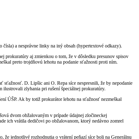
 čísla) a nesprávne linky na iný obsah (hypertextové odkazy).
lnej prokuratúry aj zmienkou o tom, že v dôsledku presunov spisov
eškal preto trojdňovú lehotu na podanie sťažnosti proti ním.
ť sťažnosť. D. Lipšic ani O. Repa síce nespresnili, že by nepodanie
 ilustrovali zlyhania pri rušení špeciálnej prokuratúry.
rušení ÚŠP. Ak by totiž prokurátor lehotu na sťažnosť nezmeškal
lášová dvom obžalovaným v prípade údajnej zločineckej
ípade ich vrátila dedičovi po obžalovanom, ktorý nedávno zomrel
že jednotlivé rozhodnutia o vrátení peňazí síce boli na Generálnu