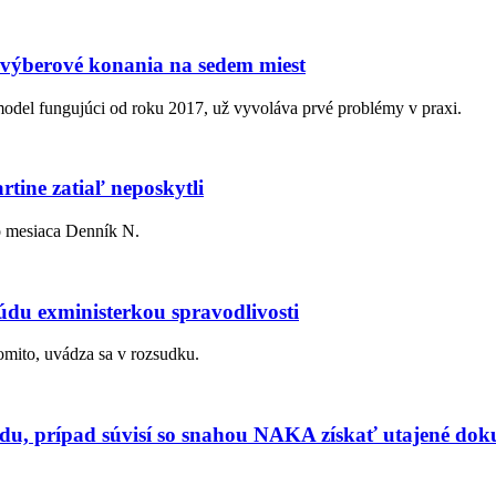
 výberové konania na sedem miest
model fungujúci od roku 2017, už vyvoláva prvé problémy v praxi.
tine zatiaľ neposkytli
o mesiaca Denník N.
du exministerkou spravodlivosti
domito, uvádza sa v rozsudku.
údu, prípad súvisí so snahou NAKA získať utajené do