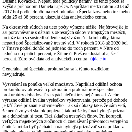
Dušana Kováčika. Neplatí teda politický naratív, že tento počet sa
zvýšil s príchodom Daniela Lipšica. Napríklad medzi rokmi 2013 až
2017 bol podiel dohôd na rozhodnutiach Špecializovaného trestného
súdu 25 až 38 percent, ukazujú dáta analytického centra.
Na okresných súdoch sú tieto počty výrazne nižšie. Najférovejšie je
asi porovnávanie s dátami z okresných súdov v krajských mestách,
pretože tam sa sústredí súdenie najzávažnejšej kriminality, ktorá
nepatrí pod Špecializovaný trestný súd. V rokoch 2018 až 2020 bol
v Trnave podiel dohôd od jedného do troch percent, v Nitre od
jedného do piatich percent, v Žiline či Prešove dosiahol aj šesť
percent. Zdrojové dáta od analytického centra
nájdete tu
.
Generálna ani špeciálna prokuratúra sa k týmto rozdielom
nevyjadruje.
Vysvetlení sa ponúka veľké množstvo. Napríklad odlišná ochota
prokurátorov okresných prokuratúr a prokurátorov špeciálnej
prokuratúry dohadovať sa s páchateľmi trestnej činnosti. Alebo
výrazne odlišná kvalita výsledkov vyšetrovania, pretože pri dohode
je kľúčové priznanie obvineného – ak sú dôkazy také, že sám vidí,
že nemá zmysel skutok popierať, tak môže byť náchylnejší priznať
sa a dohodnúť si trest. Tiež skladba trestných činov. Pri korupcii,
veľkých majetkových zločinoch či zneužívaní právomoci verejného
činiteľa môžu byť páchatelia náchylnejší priznávať sa napríklad z
dôvodu, aby sa vyhli trestu prepadnutia majetku a podobne.