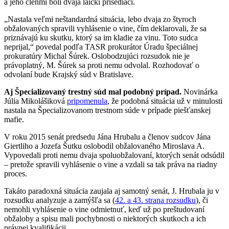
a jeho členmi boli dvaja laickí prísediaci.
„Nastala veľmi neštandardná situácia, lebo dvaja zo štyroch
obžalovaných spravili vyhlásenie o vine, čím deklarovali, že sa
priznávajú ku skutku, ktorý sa im kladie za vinu. Toto sudca
neprijal,“ povedal podľa TASR prokurátor Úradu špeciálnej
prokuratúry Michal Šúrek. Oslobodzujúci rozsudok nie je
právoplatný, M. Šúrek sa proti nemu odvolal. Rozhodovať o
odvolaní bude Krajský súd v Bratislave.
Aj Špecializovaný trestný súd mal podobný prípad.
Novinárka
Júlia Mikolášiková
pripomenula
, že podobná situácia už v minulosti
nastala na Špecializovanom trestnom súde v prípade piešťanskej
mafie.
V roku 2015 senát predsedu Jána Hrubalu a členov sudcov Jána
Giertliho a Jozefa Šutku oslobodil obžalovaného Miroslava A.
Vypovedali proti nemu dvaja spoluobžalovaní, ktorých senát odsúdil
– pretože spravili vyhlásenie o vine a vzdali sa tak práva na riadny
proces.
Takáto paradoxná situácia zaujala aj samotný senát, J. Hrubala ju v
rozsudku analyzuje a zamýšľa sa (
42. a 43. strana rozsudku
), či
nemohli vyhlásenie o vine odmietnuť, keď už po preštudovaní
obžaloby a spisu mali pochybnosti o niektorých skutkoch a ich
právnej kvalifikácii.