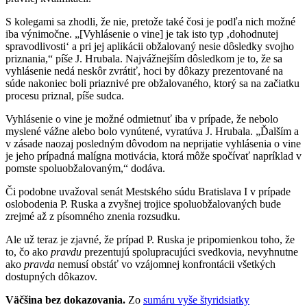
S kolegami sa zhodli, že nie, pretože také čosi je podľa nich možné
iba výnimočne. „[Vyhlásenie o vine] je tak isto typ ‚dohodnutej
spravodlivosti‘ a pri jej aplikácii obžalovaný nesie dôsledky svojho
priznania,“ píše J. Hrubala. Najvážnejším dôsledkom je to, že sa
vyhlásenie nedá neskôr zvrátiť, hoci by dôkazy prezentované na
súde nakoniec boli priaznivé pre obžalovaného, ktorý sa na začiatku
procesu priznal, píše sudca.
Vyhlásenie o vine je možné odmietnuť iba v prípade, že nebolo
myslené vážne alebo bolo vynútené, vyratúva J. Hrubala. „Ďalším a
v zásade naozaj posledným dôvodom na neprijatie vyhlásenia o vine
je jeho prípadná malígna motivácia, ktorá môže spočívať napríklad v
pomste spoluobžalovaným,“ dodáva.
Či podobne uvažoval senát Mestského súdu Bratislava I v prípade
oslobodenia P. Ruska a zvyšnej trojice spoluobžalovaných bude
zrejmé až z písomného znenia rozsudku.
Ale už teraz je zjavné, že prípad P. Ruska je pripomienkou toho, že
to, čo ako
pravdu
prezentujú spolupracujúci svedkovia, nevyhnutne
ako
pravda
nemusí obstáť vo vzájomnej konfrontácii všetkých
dostupných dôkazov.
Väčšina bez dokazovania.
Zo
sumáru vyše štyridsiatky