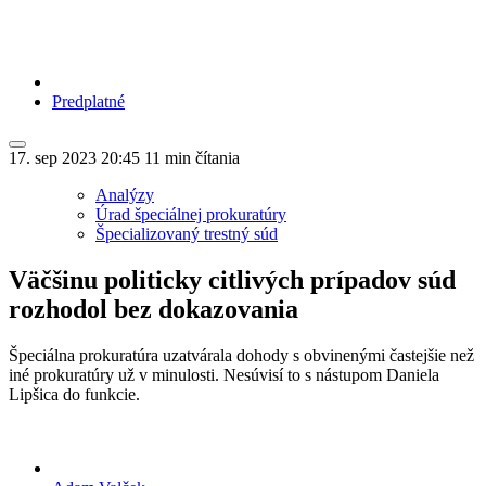
Predplatné
17. sep 2023
20:45
11 min čítania
Analýzy
Úrad špeciálnej prokuratúry
Špecializovaný trestný súd
Väčšinu politicky citlivých prípadov súd
rozhodol bez dokazovania
Špeciálna prokuratúra uzatvárala dohody s obvinenými častejšie než
iné prokuratúry už v minulosti. Nesúvisí to s nástupom Daniela
Lipšica do funkcie.