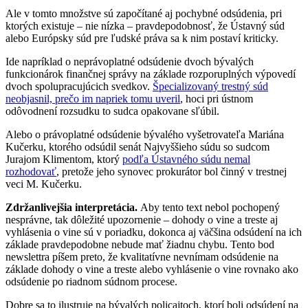
Ale v tomto množstve sú započítané aj pochybné odsúdenia, pri
ktorých existuje – nie nízka – pravdepodobnosť, že Ústavný súd
alebo Európsky súd pre ľudské práva sa k nim postaví kriticky.
Ide napríklad o neprávoplatné odsúdenie dvoch bývalých
funkcionárok finančnej správy na základe rozporuplných výpovedí
dvoch spolupracujúcich svedkov.
Špecializovaný trestný súd
neobjasnil, prečo im napriek tomu uveril
, hoci pri ústnom
odôvodnení rozsudku to sudca opakovane sľúbil.
Alebo o právoplatné odsúdenie bývalého vyšetrovateľa Mariána
Kučerku, ktorého odsúdil senát Najvyššieho súdu so sudcom
Jurajom Klimentom, ktorý
podľa Ústavného súdu nemal
rozhodovať
, pretože jeho synovec prokurátor bol činný v trestnej
veci M. Kučerku.
Zdržanlivejšia interpretácia.
Aby tento text nebol pochopený
nesprávne, tak dôležité upozornenie – dohody o vine a treste aj
vyhlásenia o vine sú v poriadku, dokonca aj väčšina odsúdení na ich
základe pravdepodobne nebude mať žiadnu chybu. Tento bod
newslettra píšem preto, že kvalitatívne nevnímam odsúdenie na
základe dohody o vine a treste alebo vyhlásenie o vine rovnako ako
odsúdenie po riadnom súdnom procese.
Dobre sa to ilustruje na bývalých policajtoch, ktorí boli odsúdení na