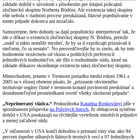
základe dohôd v súvislosti s pôsobením pre údajnú policajnú
zločineckú skupinu Norberta Bödöra. Ale existencia takej skupiny
ešte nebola v riadnom procese preukázaná, hlavné pojednávanie v
tomto prípade dokonca ani nezačalo.
Samozrejme, tieto dohody sa dajú populisticky interpretovať tak, že
ide o dôkaz o existencii zločineckej skupiny N. Bödöra, pretože
„snáď si nikto nemôže myslieť, že by sa tí expolicajti priznávali k
niečomu, čo sa nestalo“. No presvedčivejšie by to znelo, ak by toto
hodnotenie nezáviselo od vkusu a politických preferencií
jednotlivých hodnotiteľov, ale išlo o rozhodnutie súdu, ktoré na
základe dôkazov skonštatuje existenciu takej zločineckej skupiny.
Mimochodom, priamo v Trestnom poriadku medzi rokmi 1961 a
2005 sa v rôznej obmene písalo, že „priznanie obvineného
nezbavuje orgány činné v trestnom konaní povinnosti preskúmať a
dosiahnuteľnými prostriedkami overiť všetky okolnosti prípadu“.
„Neprimeraný vládca.“
Prokurátorka
Katarína Roskoványi
píše v
spomínanom príspevku
na Právnych listoch
, že obhajcovia systému
dohôd v USA poukazujú na rýchlejšie vyriešenie mnohých prípadov
a menej zaťažené súdy.
„V súčasnosti v USA končí dohodou o priznaní viny viac ako 94
percent úspešne stíhaných štátnych trestných vecí a 97 federálnych