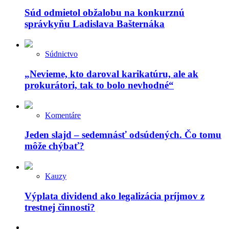
Súd odmietol obžalobu na konkurznú
správkyňu Ladislava Bašternáka
Súdnictvo
„Nevieme, kto daroval karikatúru, ale ak
prokurátori, tak to bolo nevhodné“
Komentáre
Jeden slajd – sedemnásť odsúdených. Čo tomu
môže chýbať?
Kauzy
Výplata dividend ako legalizácia príjmov z
trestnej činnosti?