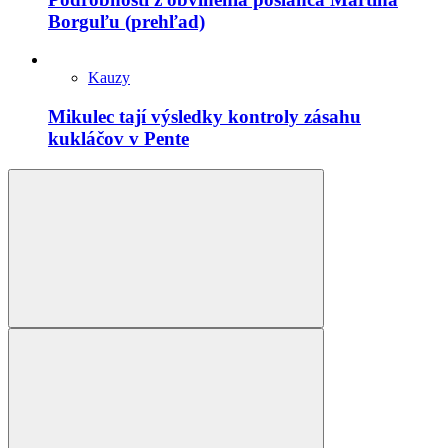
Borguľu (prehľad)
Kauzy
Mikulec tají výsledky kontroly zásahu
kukláčov v Pente