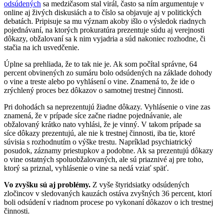
odsúdených
sa medzičasom stal virál, často sa ním argumentuje v
online aj živých diskusiách a to číslo sa objavuje aj v politických
debatách. Pripisuje sa mu význam akoby išlo o výsledok riadnych
pojednávaní, na ktorých prokuratúra prezentuje súdu aj verejnosti
dôkazy, obžalovaní sa k nim vyjadria a súd nakoniec rozhodne, či
stačia na ich usvedčenie.
Úplne sa prehliada, že to tak nie je. Ak som počítal správne, 64
percent obvinených zo sumáru bolo odsúdených na základe dohody
o vine a treste alebo po vyhlásení o vine. Znamená to, že ide o
zrýchlený proces bez dôkazov o samotnej trestnej činnosti.
Pri dohodách sa neprezentujú žiadne dôkazy. Vyhlásenie o vine zas
znamená, že v prípade síce začne riadne pojednávanie, ale
obžalovaný krátko nato vyhlási, že je vinný. V takom prípade sa
síce dôkazy prezentujú, ale nie k trestnej činnosti, iba tie, ktoré
súvisia s rozhodnutím o výške trestu. Napríklad psychiatrický
posudok, záznamy priestupkov a podobne. Ak sa prezentujú dôkazy
o vine ostatných spoluobžalovaných, ale sú priaznivé aj pre toho,
ktorý sa priznal, vyhlásenie o vine sa nedá vziať späť.
Vo zvyšku sú aj problémy.
Z vyše štyridsiatky odsúdených
zločincov v sledovaných kauzách ostáva zvyšných 36 percent, ktorí
boli odsúdení v riadnom procese po vykonaní dôkazov o ich trestnej
činnosti.