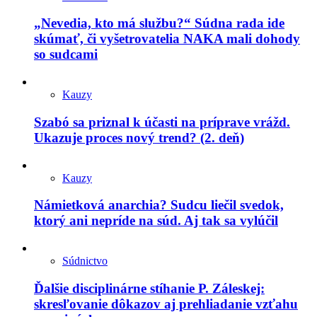
„Nevedia, kto má službu?“ Súdna rada ide
skúmať, či vyšetrovatelia NAKA mali dohody
so sudcami
Kauzy
Szabó sa priznal k účasti na príprave vrážd.
Ukazuje proces nový trend? (2. deň)
Kauzy
Námietková anarchia? Sudcu liečil svedok,
ktorý ani nepríde na súd. Aj tak sa vylúčil
Súdnictvo
Ďalšie disciplinárne stíhanie P. Záleskej:
skresľovanie dôkazov aj prehliadanie vzťahu