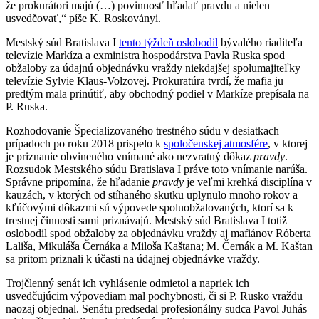
že prokurátori majú (…) povinnosť hľadať pravdu a nielen
usvedčovať,“ píše K. Roskoványi.
Mestský súd Bratislava I
tento týždeň oslobodil
bývalého riaditeľa
televízie Markíza a exministra hospodárstva Pavla Ruska spod
obžaloby za údajnú objednávku vraždy niekdajšej spolumajiteľky
televízie Sylvie Klaus-Volzovej. Prokuratúra tvrdí, že mafia ju
predtým mala prinútiť, aby obchodný podiel v Markíze prepísala na
P. Ruska.
Rozhodovanie Špecializovaného trestného súdu v desiatkach
prípadoch po roku 2018 prispelo k
spoločenskej atmosfére
, v ktorej
je priznanie obvineného vnímané ako nezvratný dôkaz
pravdy
.
Rozsudok Mestského súdu Bratislava I práve toto vnímanie narúša.
Správne pripomína, že hľadanie
pravdy
je veľmi krehká disciplína v
kauzách, v ktorých od stíhaného skutku uplynulo mnoho rokov a
kľúčovými dôkazmi sú výpovede spoluobžalovaných, ktorí sa k
trestnej činnosti sami priznávajú. Mestský súd Bratislava I totiž
oslobodil spod obžaloby za objednávku vraždy aj mafiánov Róberta
Lališa, Mikuláša Černáka a Miloša Kaštana; M. Černák a M. Kaštan
sa pritom priznali k účasti na údajnej objednávke vraždy.
Trojčlenný senát ich vyhlásenie odmietol a napriek ich
usvedčujúcim výpovediam mal pochybnosti, či si P. Rusko vraždu
naozaj objednal. Senátu predsedal profesionálny sudca Pavol Juhás