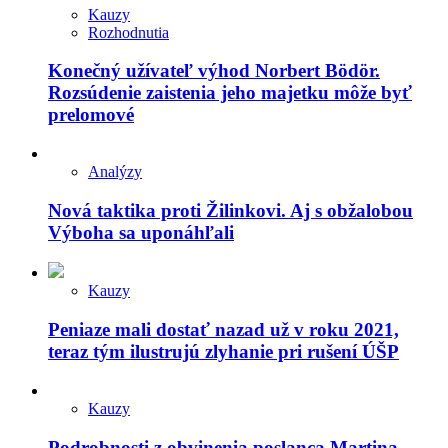
Kauzy
Rozhodnutia
Konečný užívateľ výhod Norbert Bödör.
Rozsúdenie zaistenia jeho majetku môže byť
prelomové
Analýzy
Nová taktika proti Žilinkovi. Aj s obžalobou
Výboha sa uponáhľali
Kauzy
Peniaze mali dostať nazad už v roku 2021,
teraz tým ilustrujú zlyhanie pri rušení ÚŠP
Kauzy
Podrobnosti z obvinenia poslanca Martina