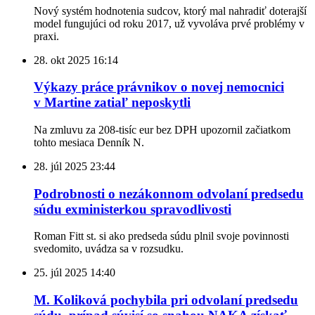
Nový systém hodnotenia sudcov, ktorý mal nahradiť doterajší
model fungujúci od roku 2017, už vyvoláva prvé problémy v
praxi.
28. okt 2025
16:14
Výkazy práce právnikov o novej nemocnici
v Martine zatiaľ neposkytli
Na zmluvu za 208-tisíc eur bez DPH upozornil začiatkom
tohto mesiaca Denník N.
28. júl 2025
23:44
Podrobnosti o nezákonnom odvolaní predsedu
súdu exministerkou spravodlivosti
Roman Fitt st. si ako predseda súdu plnil svoje povinnosti
svedomito, uvádza sa v rozsudku.
25. júl 2025
14:40
M. Koliková pochybila pri odvolaní predsedu