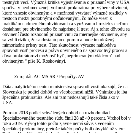
trestných vecí. Výrazná kritika vyjednávania o priznaní viny v USA
spočíva v neobmedzenej voľnosti prokurátora pri výbere obvinení,
ktoré vznesie obvineným a v možnosti vytvárať výrazné rozdiely v
trestoch medzi podobnými obžalovanými, čo môže viesť k
praktikám nadmerného obviňovania a využívaniu hrozieb s cieľom
dosiahnuť pre obvineného čo najprísnejší trest. Aj z tohto dôvodu sa
obvinení často rozhodnú priznať vinu za miernejšie obvinenie, aby
sa vyhli riziku, že sa dostanú pred porotu a bude im uložený
mimoriadne prísny trest. Táto skutočnosť výrazne nahlodáva
spravodlivosť procesu a práva obvineného na spravodlivý proces a
dáva prokurátorovi možnosť byť ‚neprimeraným vládcom‘ nad
obvineným,“ píše K. Roskoványi.
Zdroj dát: AC MS SR / Prepočty: AV
Dáta analytického centra ministerstva spravodlivosti ukazujú, že na
Slovensku je podiel dohôd vo všeobecnosti nižší. Výnimkou je iba
špeciálna prokuratúra. Ale ani tam nedosahujú také čísla ako v
USA.
Po roku 2018 podiel schválených dohôd na rozhodnutiach
Špecializovaného trestného súdu činil 28 až 40 percent. Vrchol bol v
roku 2019. Vývoj tohto počtu zjavne nemá súvis s vedením
špeciálnej prokuratúry, pretože takéto počty boli obvyklé už v ére