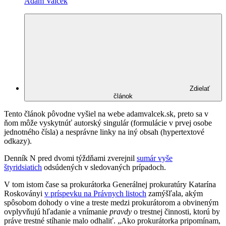
Adam Valček
Zdielať
článok
Tento článok pôvodne vyšiel na webe adamvalcek.sk, preto sa v
ňom môže vyskytnúť autorský singulár (formulácie v prvej osobe
jednotného čísla) a nesprávne linky na iný obsah (hypertextové
odkazy).
Denník N pred dvomi týždňami zverejnil
sumár vyše
štyridsiatich
odsúdených v sledovaných prípadoch.
V tom istom čase sa prokurátorka Generálnej prokuratúry Katarína
Roskoványi
v príspevku na Právnych listoch
zamýšľala, akým
spôsobom dohody o vine a treste medzi prokurátorom a obvineným
ovplyvňujú hľadanie a vnímanie
pravdy
o trestnej činnosti, ktorú by
práve trestné stíhanie malo odhaliť. „Ako prokurátorka pripomínam,