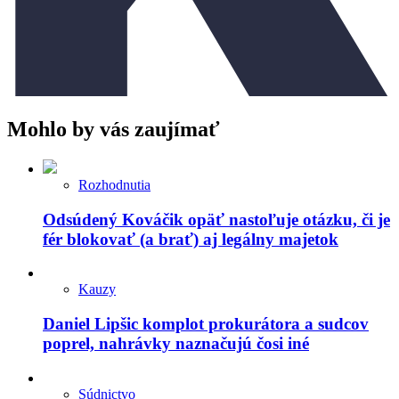
Mohlo by vás zaujímať
Rozhodnutia
Odsúdený Kováčik opäť nastoľuje otázku, či je
fér blokovať (a brať) aj legálny majetok
Kauzy
Daniel Lipšic komplot prokurátora a sudcov
poprel, nahrávky naznačujú čosi iné
Súdnictvo