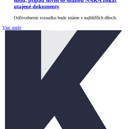
súdu, prípad súvisí so snahou NAKA získať
utajené dokumenty
Odôvodnenie rozsudku bude známe v najbližších dňoch.
Viac správ