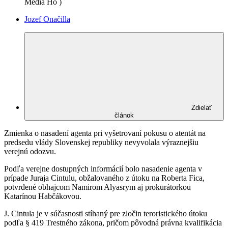
Media Ho )
Jozef Onačilla
Zdielať
článok
Zmienka o nasadení agenta pri vyšetrovaní pokusu o atentát na
predsedu vlády Slovenskej republiky nevyvolala výraznejšiu
verejnú odozvu.
Podľa verejne dostupných informácií bolo nasadenie agenta v
prípade Juraja Cintulu, obžalovaného z útoku na Roberta Fica,
potvrdené obhajcom Namirom Alyasrym aj prokurátorkou
Katarínou Habčákovou.
J. Cintula je v súčasnosti stíhaný pre zločin teroristického útoku
podľa § 419 Trestného zákona, pričom pôvodná právna kvalifikácia