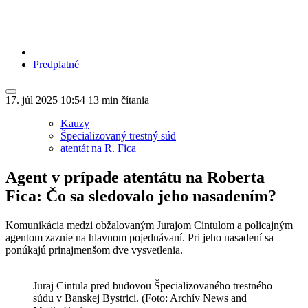
Predplatné
17. júl 2025
10:54
13 min čítania
Kauzy
Špecializovaný trestný súd
atentát na R. Fica
Agent v prípade atentátu na Roberta
Fica: Čo sa sledovalo jeho nasadením?
Komunikácia medzi obžalovaným Jurajom Cintulom a policajným
agentom zaznie na hlavnom pojednávaní. Pri jeho nasadení sa
ponúkajú prinajmenšom dve vysvetlenia.
Juraj Cintula pred budovou Špecializovaného trestného
súdu v Banskej Bystrici. (Foto: Archív News and