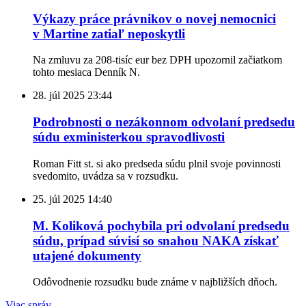
Výkazy práce právnikov o novej nemocnici
v Martine zatiaľ neposkytli
Na zmluvu za 208-tisíc eur bez DPH upozornil začiatkom
tohto mesiaca Denník N.
28. júl 2025
23:44
Podrobnosti o nezákonnom odvolaní predsedu
súdu exministerkou spravodlivosti
Roman Fitt st. si ako predseda súdu plnil svoje povinnosti
svedomito, uvádza sa v rozsudku.
25. júl 2025
14:40
M. Koliková pochybila pri odvolaní predsedu
súdu, prípad súvisí so snahou NAKA získať
utajené dokumenty
Odôvodnenie rozsudku bude známe v najbližších dňoch.
Viac správ