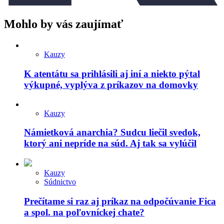
Mohlo by vás zaujímať
Kauzy
K atentátu sa prihlásili aj iní a niekto pýtal
výkupné, vyplýva z príkazov na domovky
Kauzy
Námietková anarchia? Sudcu liečil svedok,
ktorý ani nepríde na súd. Aj tak sa vylúčil
Kauzy
Súdnictvo
Prečítame si raz aj príkaz na odpočúvanie Fica
a spol. na poľovníckej chate?