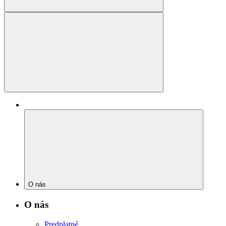
O nás
O nás
Predplatné