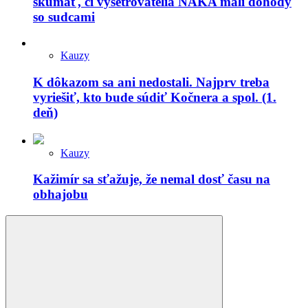
skúmať, či vyšetrovatelia NAKA mali dohody
so sudcami
Kauzy
K dôkazom sa ani nedostali. Najprv treba
vyriešiť, kto bude súdiť Kočnera a spol. (1.
deň)
Kauzy
Kažimír sa sťažuje, že nemal dosť času na
obhajobu