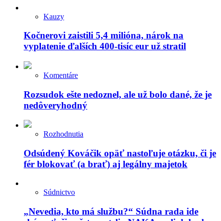
Kauzy
Kočnerovi zaistili 5,4 milióna, nárok na
vyplatenie ďalších 400-tisíc eur už stratil
Komentáre
Rozsudok ešte nedoznel, ale už bolo dané, že je
nedôveryhodný
Rozhodnutia
Odsúdený Kováčik opäť nastoľuje otázku, či je
fér blokovať (a brať) aj legálny majetok
Súdnictvo
„Nevedia, kto má službu?“ Súdna rada ide