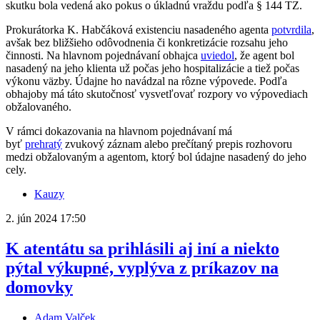
skutku bola vedená ako pokus o úkladnú vraždu podľa § 144 TZ.
Prokurátorka K. Habčáková existenciu nasadeného agenta
potvrdila
,
avšak bez bližšieho odôvodnenia či konkretizácie rozsahu jeho
činnosti. Na hlavnom pojednávaní obhajca
uviedol
, že agent bol
nasadený na jeho klienta už počas jeho hospitalizácie a tiež počas
výkonu väzby. Údajne ho navádzal na rôzne výpovede. Podľa
obhajoby má táto skutočnosť vysvetľovať rozpory vo výpovediach
obžalovaného.
V rámci dokazovania na hlavnom pojednávaní má
byť
prehratý
zvukový záznam alebo prečítaný prepis rozhovoru
medzi obžalovaným a agentom, ktorý bol údajne nasadený do jeho
cely.
Kauzy
2. jún 2024
17:50
K atentátu sa prihlásili aj iní a niekto
pýtal výkupné, vyplýva z príkazov na
domovky
Adam Valček