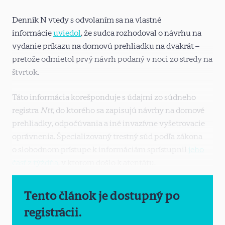
Denník N vtedy s odvolaním sa na vlastné
informácie
uviedol
, že sudca rozhodoval o návrhu na
vydanie príkazu na domovú prehliadku na dvakrát –
pretože odmietol prvý návrh podaný v noci zo stredy na
štvrtok.
Táto informácia korešponduje s údajmi zo súdneho
registra
Ntt
, do ktorého sa zapisujú návrhy na domové
prehliadky, odpočúvania a iné invazívne vyšetrovacie
oprávnenia. Špecializovaný trestný súd podľa zákona
o slobodnom prístupe k informáciám sprístupnil
jeho
časť z týždňa
, v ktorom došlo k atentátu.
Tento článok je dostupný po
registrácii.