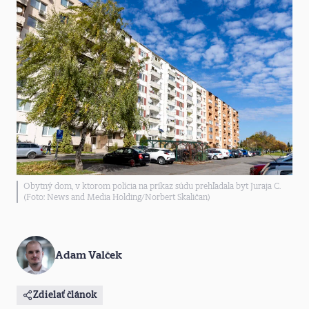
Obytný dom, v ktorom polícia na príkaz súdu prehľadala byt Juraja C.
(Foto: News and Media Holding/Norbert Skaličan)
Adam Valček
Zdielať článok