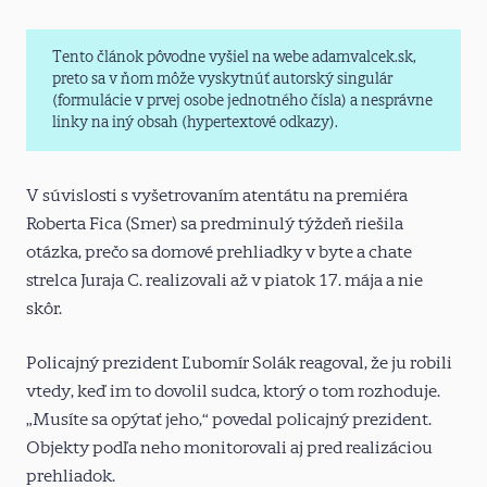
Tento článok pôvodne vyšiel na webe adamvalcek.sk,
preto sa v ňom môže vyskytnúť autorský singulár
(formulácie v prvej osobe jednotného čísla) a nesprávne
linky na iný obsah (hypertextové odkazy).
V súvislosti s vyšetrovaním atentátu na premiéra
Roberta Fica (Smer) sa predminulý týždeň riešila
otázka, prečo sa domové prehliadky v byte a chate
strelca Juraja C. realizovali až v piatok 17. mája a nie
skôr.
Policajný prezident Ľubomír Solák reagoval, že ju robili
vtedy, keď im to dovolil sudca, ktorý o tom rozhoduje.
„Musíte sa opýtať jeho,“ povedal policajný prezident.
Objekty podľa neho monitorovali aj pred realizáciou
prehliadok.