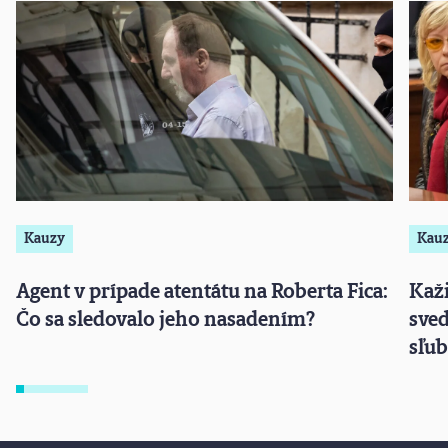
Kauzy
Kau
Agent v prípade atentátu na Roberta Fica:
Kaži
Čo sa sledovalo jeho nasadením?
sved
sľu