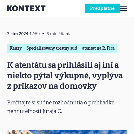
Predplatné
Prejsť na obsah
2. jún 2024
17:50
5 min čítania
Kauzy
Špecializovaný trestný súd
atentát na R. Fica
K atentátu sa prihlásili aj iní a
niekto pýtal výkupné, vyplýva
z príkazov na domovky
Prečítajte si súdne rozhodnutia o prehliadke
nehnuteľností Juraja C.