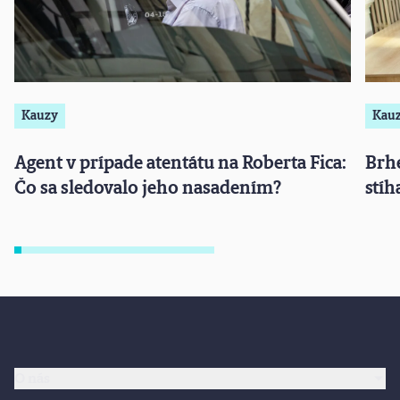
Kauzy
Kau
Agent v prípade atentátu na Roberta Fica:
Brhe
Čo sa sledovalo jeho nasadením?
stíh
O nás