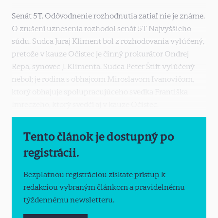
Senát 5T. Odôvodnenie rozhodnutia zatiaľ nie je známe.
O zrušení uznesenia rozhodol senát 5T Najvyššieho
súdu. Sudca Juraj Kliment bol z rozhodovania vylúčený,
pretože v kauze Očistec je činný prokurátor Ondrej
Repa, synovec J. Klimenta. Sudca Peter Štift vylúčený
nebol; je rodina s obhajcom Miroslavom Ivanovičom,
ktorý obhajuje spolupracujúceho svedka Františka
Imreczeho, ktorý svedčí aj v kauze Očistec.
Tento článok je dostupný po
registrácii.
Bezplatnou registráciou získate prístup k
redakciou vybraným článkom a pravidelnému
týždennému newsletteru.