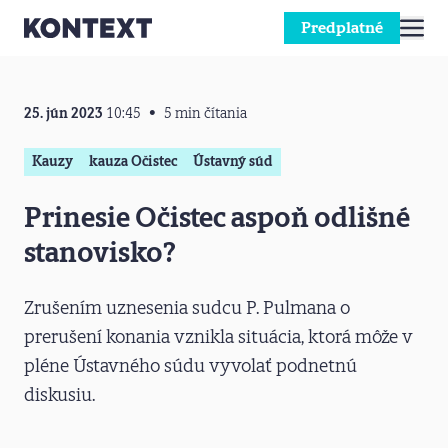
Predplatné
Prejsť na obsah
25. jún 2023
10:45
5 min čítania
Kauzy
kauza Očistec
Ústavný súd
Prinesie Očistec aspoň odlišné
stanovisko?
Zrušením uznesenia sudcu P. Pulmana o
prerušení konania vznikla situácia, ktorá môže v
pléne Ústavného súdu vyvolať podnetnú
diskusiu.