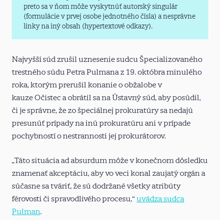
preto sa v ňom môže vyskytnúť autorský singulár
(formulácie v prvej osobe jednotného čísla) a nesprávne
linky na iný obsah (hypertextové odkazy).
Najvyšší súd zrušil uznesenie sudcu Špecializovaného
trestného súdu Petra Pulmana z 19. októbra minulého
roka, ktorým prerušil konanie o obžalobe v
kauze Očistec a obrátil sa na Ústavný súd, aby posúdil,
či je správne, že zo špeciálnej prokuratúry sa nedajú
presunúť prípady na inú prokuratúru ani v prípade
pochybností o nestrannosti jej prokurátorov.
„Táto situácia ad absurdum môže v konečnom dôsledku
znamenať akceptáciu, aby vo veci konal zaujatý orgán a
súčasne sa tváriť, že sú dodržané všetky atribúty
férovosti či spravodlivého procesu,“
uvádza sudca
Pulman
.