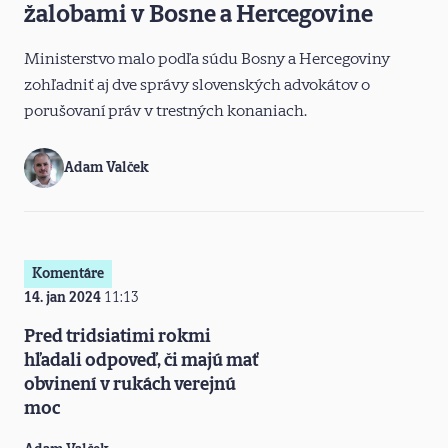
žalobami v Bosne a Hercegovine
Ministerstvo malo podľa súdu Bosny a Hercegoviny
zohľadniť aj dve správy slovenských advokátov o
porušovaní práv v trestných konaniach.
Adam Valček
Komentáre
14. jan 2024
11:13
Pred tridsiatimi rokmi
hľadali odpoveď, či majú mať
obvinení v rukách verejnú
moc