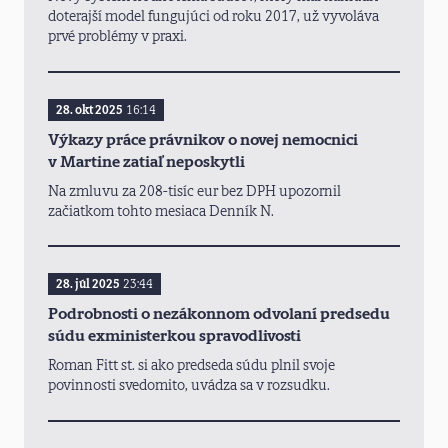
doterajší model fungujúci od roku 2017, už vyvoláva
prvé problémy v praxi.
28. okt 2025
16:14
Výkazy práce právnikov o novej nemocnici
v Martine zatiaľ neposkytli
Na zmluvu za 208-tisíc eur bez DPH upozornil
začiatkom tohto mesiaca Denník N.
28. júl 2025
23:44
Podrobnosti o nezákonnom odvolaní predsedu
súdu exministerkou spravodlivosti
Roman Fitt st. si ako predseda súdu plnil svoje
povinnosti svedomito, uvádza sa v rozsudku.