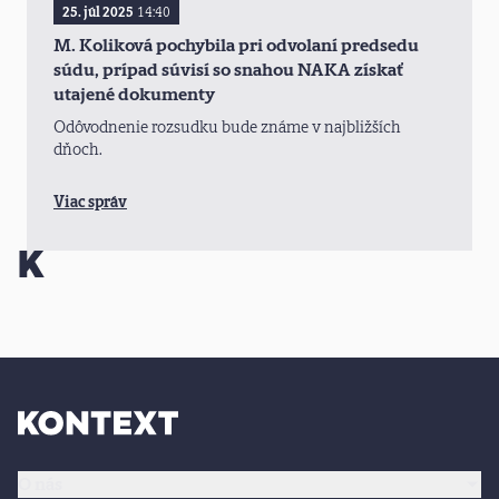
25. júl 2025
14:40
M. Koliková pochybila pri odvolaní predsedu
súdu, prípad súvisí so snahou NAKA získať
utajené dokumenty
Odôvodnenie rozsudku bude známe v najbližších
dňoch.
Viac správ
O nás