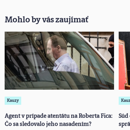
Mohlo by vás zaujímať
Kauzy
Kau
Agent v prípade atentátu na Roberta Fica:
Súd
Čo sa sledovalo jeho nasadením?
sprá