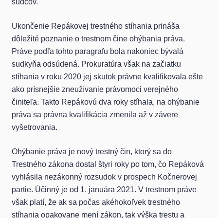
sudcov.
Ukončenie Repákovej trestného stíhania prináša
dôležité poznanie o trestnom čine ohýbania práva.
Práve podľa tohto paragrafu bola nakoniec bývalá
sudkyňa odsúdená. Prokuratúra však na začiatku
stíhania v roku 2020 jej skutok právne kvalifikovala ešte
ako prísnejšie zneužívanie právomoci verejného
činiteľa. Takto Repákovú dva roky stíhala, na ohýbanie
práva sa právna kvalifikácia zmenila až v závere
vyšetrovania.
Ohýbanie práva je nový trestný čin, ktorý sa do
Trestného zákona dostal štyri roky po tom, čo Repáková
vyhlásila nezákonný rozsudok v prospech Kočnerovej
partie. Účinný je od 1. januára 2021. V trestnom práve
však platí, že ak sa počas akéhokoľvek trestného
stíhania opakovane mení zákon, tak výška trestu a