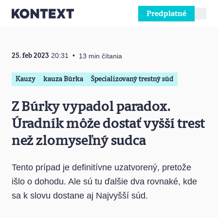
Predplatné
Prejsť na obsah
25. feb 2023
20:31
13 min čítania
Kauzy
kauza Búrka
Špecializovaný trestný súd
Z Búrky vypadol paradox.
Úradník môže dostať vyšší trest
než zlomyseľný sudca
Tento prípad je definitívne uzatvorený, pretože
išlo o dohodu. Ale sú tu ďalšie dva rovnaké, kde
sa k slovu dostane aj Najvyšší súd.