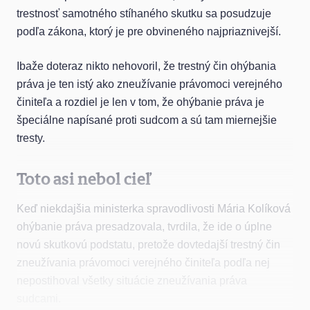
trestnosť samotného stíhaného skutku sa posudzuje
podľa zákona, ktorý je pre obvineného najpriaznivejší.
Ibaže doteraz nikto nehovoril, že trestný čin ohýbania
práva je ten istý ako zneužívanie právomoci verejného
činiteľa a rozdiel je len v tom, že ohýbanie práva je
špeciálne napísané proti sudcom a sú tam miernejšie
tresty.
Toto asi nebol cieľ
Keď niekdajšia ministerka spravodlivosti Mária Kolíková
ohýbanie práva presadzovala, tvrdila, že ide o úplne
novú skutkovú podstatu, pretože dovtedajší trestný čin
zneužívania právomoci verejného činiteľa podľa nej
nepostihoval všetky situácie zneužívania práva
sudcami.