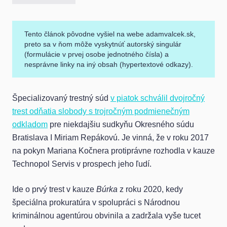
Tento článok pôvodne vyšiel na webe adamvalcek.sk,
preto sa v ňom môže vyskytnúť autorský singulár
(formulácie v prvej osobe jednotného čísla) a
nesprávne linky na iný obsah (hypertextové odkazy).
Špecializovaný trestný súd
v piatok schválil dvojročný
trest odňatia slobody s trojročným podmienečným
odkladom
pre niekdajšiu sudkyňu Okresného súdu
Bratislava I Miriam Repákovú. Je vinná, že v roku 2017
na pokyn Mariana Kočnera protiprávne rozhodla v kauze
Technopol Servis v prospech jeho ľudí.
Ide o prvý trest v kauze
Búrka
z roku 2020, kedy
špeciálna prokuratúra v spolupráci s Národnou
kriminálnou agentúrou obvinila a zadržala vyše tucet