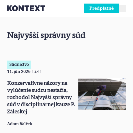
Predplatné
Prejsť na obsah
Najvyšší správny súd
Súdnictvo
11. jún 2026
13:41
Konzervatívne názory na
vylúčenie sudcu nestačia,
rozhodol Najvyšší správny
súd v disciplinárnej kauze P.
Záleskej
Adam Valček