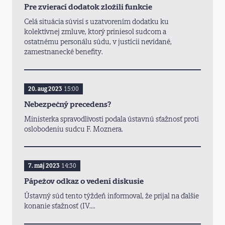
Pre zvierací dodatok zložili funkcie
Celá situácia súvisí s uzatvorením dodatku ku
kolektívnej zmluve, ktorý priniesol sudcom a
ostatnému personálu súdu, v justícii nevídané,
zamestnanecké benefity.
20. aug 2023
15:00
Nebezpečný precedens?
Ministerka spravodlivosti podala ústavnú sťažnosť proti
oslobodeniu sudcu F. Moznera.
7. máj 2023
14:30
Pápežov odkaz o vedení diskusie
Ústavný súd tento týždeň informoval, že prijal na ďalšie
konanie sťažnosť (IV....