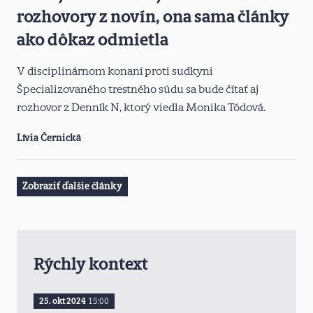
rozhovory z novín, ona sama články
ako dôkaz odmietla
V disciplinárnom konaní proti sudkyni
Špecializovaného trestného súdu sa bude čítať aj
rozhovor z Denník N, ktorý viedla Monika Tódová.
Lívia Černická
Zobraziť ďalšie články
Rýchly kontext
25. okt 2024
15:00