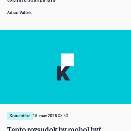
vzťahu s novinárkou
Adam Valček
Komentáre
15. mar 2026
08:30
Tento rozsudok by mohol byť