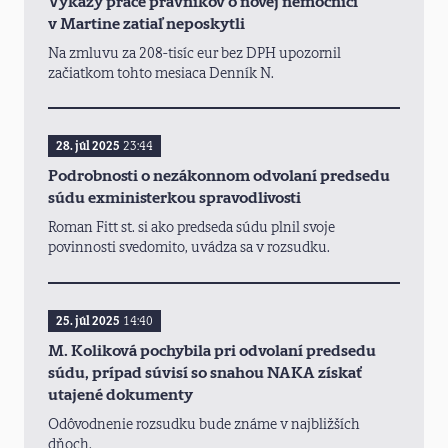
Výkazy práce právnikov o novej nemocnici
v Martine zatiaľ neposkytli
Na zmluvu za 208-tisíc eur bez DPH upozornil
začiatkom tohto mesiaca Denník N.
28. júl 2025
23:44
Podrobnosti o nezákonnom odvolaní predsedu
súdu exministerkou spravodlivosti
Roman Fitt st. si ako predseda súdu plnil svoje
povinnosti svedomito, uvádza sa v rozsudku.
25. júl 2025
14:40
M. Koliková pochybila pri odvolaní predsedu
súdu, prípad súvisí so snahou NAKA získať
utajené dokumenty
Odôvodnenie rozsudku bude známe v najbližších
dňoch.