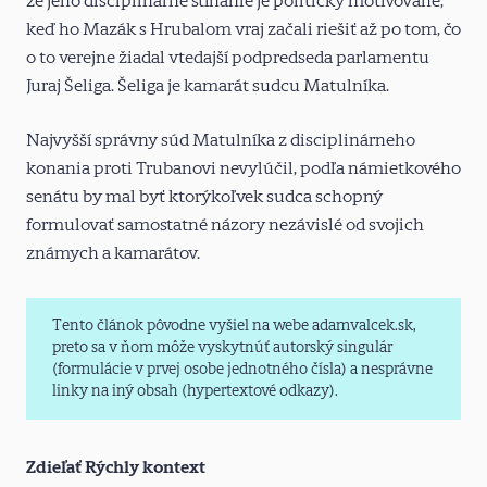
že jeho disciplinárne stíhanie je politicky motivované,
keď ho Mazák s Hrubalom vraj začali riešiť až po tom, čo
o to verejne žiadal vtedajší podpredseda parlamentu
Juraj Šeliga. Šeliga je kamarát sudcu Matulníka.
Najvyšší správny súd Matulníka z disciplinárneho
konania proti Trubanovi nevylúčil, podľa námietkového
senátu by mal byť ktorýkoľvek sudca schopný
formulovať samostatné názory nezávislé od svojich
známych a kamarátov.
Tento článok pôvodne vyšiel na webe adamvalcek.sk,
preto sa v ňom môže vyskytnúť autorský singulár
(formulácie v prvej osobe jednotného čísla) a nesprávne
linky na iný obsah (hypertextové odkazy).
Zdieľať Rýchly kontext