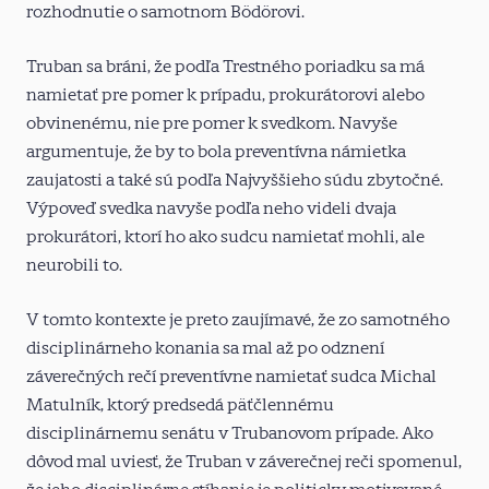
rozhodnutie o samotnom Bödörovi.
Truban sa bráni, že podľa Trestného poriadku sa má
namietať pre pomer k prípadu, prokurátorovi alebo
obvinenému, nie pre pomer k svedkom. Navyše
argumentuje, že by to bola preventívna námietka
zaujatosti a také sú podľa Najvyššieho súdu zbytočné.
Výpoveď svedka navyše podľa neho videli dvaja
prokurátori, ktorí ho ako sudcu namietať mohli, ale
neurobili to.
V tomto kontexte je preto zaujímavé, že zo samotného
disciplinárneho konania sa mal až po odznení
záverečných rečí preventívne namietať sudca Michal
Matulník, ktorý predsedá päťčlennému
disciplinárnemu senátu v Trubanovom prípade. Ako
dôvod mal uviesť, že Truban v záverečnej reči spomenul,