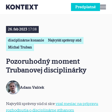
Predplatné
Prejsť na obsah
26. feb 2023
17:08
disciplinárne konanie
Najvyšší správny súd
Michal Truban
Pozoruhodný moment
Trubanovej disciplinárky
Adam Valček
Najvyšší správny súd si síce
vzal mesiac na prípravu
rozhodnutia o disciplinárne stíhanom