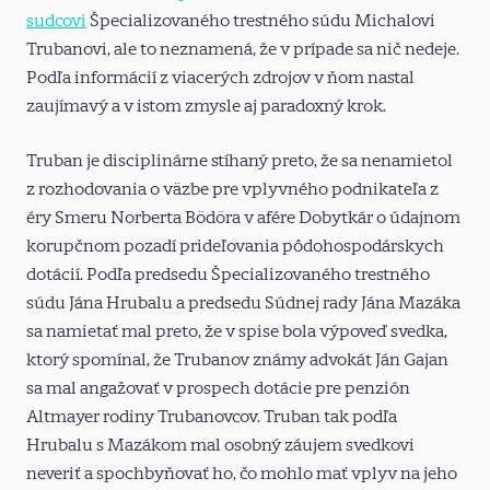
sudcovi
Špecializovaného trestného súdu Michalovi
Trubanovi, ale to neznamená, že v prípade sa nič nedeje.
Podľa informácií z viacerých zdrojov v ňom nastal
zaujímavý a v istom zmysle aj paradoxný krok.
Truban je disciplinárne stíhaný preto, že sa nenamietol
z rozhodovania o väzbe pre vplyvného podnikateľa z
éry Smeru Norberta Bödöra v afére Dobytkár o údajnom
korupčnom pozadí prideľovania pôdohospodárskych
dotácií. Podľa predsedu Špecializovaného trestného
súdu Jána Hrubalu a predsedu Súdnej rady Jána Mazáka
sa namietať mal preto, že v spise bola výpoveď svedka,
ktorý spomínal, že Trubanov známy advokát Ján Gajan
sa mal angažovať v prospech dotácie pre penzión
Altmayer rodiny Trubanovcov. Truban tak podľa
Hrubalu s Mazákom mal osobný záujem svedkovi
neveriť a spochbyňovať ho, čo mohlo mať vplyv na jeho