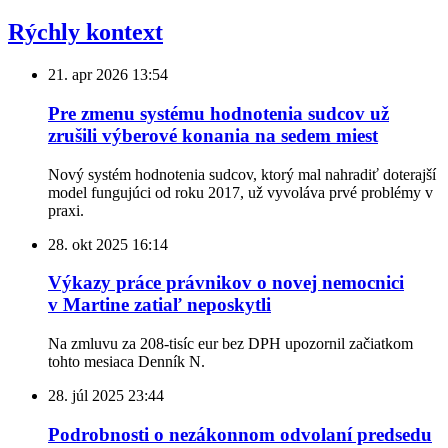
Rýchly kontext
21. apr 2026
13:54
Pre zmenu systému hodnotenia sudcov už
zrušili výberové konania na sedem miest
Nový systém hodnotenia sudcov, ktorý mal nahradiť doterajší
model fungujúci od roku 2017, už vyvoláva prvé problémy v
praxi.
28. okt 2025
16:14
Výkazy práce právnikov o novej nemocnici
v Martine zatiaľ neposkytli
Na zmluvu za 208-tisíc eur bez DPH upozornil začiatkom
tohto mesiaca Denník N.
28. júl 2025
23:44
Podrobnosti o nezákonnom odvolaní predsedu