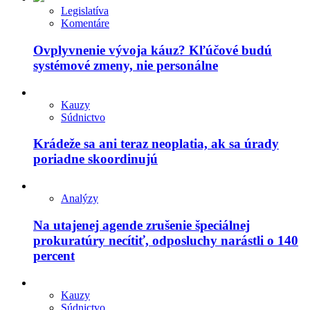
Legislatíva
Komentáre
Ovplyvnenie vývoja káuz? Kľúčové budú
systémové zmeny, nie personálne
Kauzy
Súdnictvo
Krádeže sa ani teraz neoplatia, ak sa úrady
poriadne skoordinujú
Analýzy
Na utajenej agende zrušenie špeciálnej
prokuratúry necítiť, odposluchy narástli o 140
percent
Kauzy
Súdnictvo