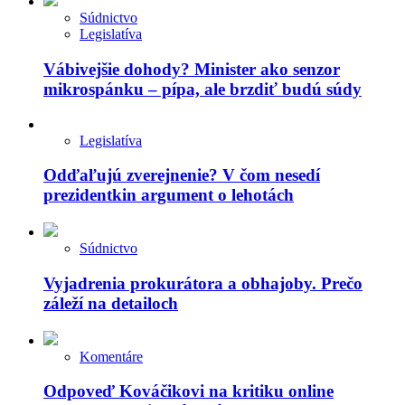
Súdnictvo
Legislatíva
Vábivejšie dohody? Minister ako senzor
mikrospánku – pípa, ale brzdiť budú súdy
Legislatíva
Odďaľujú zverejnenie? V čom nesedí
prezidentkin argument o lehotách
Súdnictvo
Vyjadrenia prokurátora a obhajoby. Prečo
záleží na detailoch
Komentáre
Odpoveď Kováčikovi na kritiku online