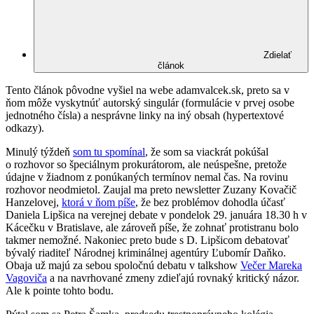
Zdielať
článok
Tento článok pôvodne vyšiel na webe adamvalcek.sk, preto sa v
ňom môže vyskytnúť autorský singulár (formulácie v prvej osobe
jednotného čísla) a nesprávne linky na iný obsah (hypertextové
odkazy).
Minulý týždeň
som tu spomínal
, že som sa viackrát pokúšal
o rozhovor so špeciálnym prokurátorom, ale neúspešne, pretože
údajne v žiadnom z ponúkaných termínov nemal čas. Na rovinu
rozhovor neodmietol. Zaujal ma preto newsletter Zuzany Kovačič
Hanzelovej,
ktorá v ňom píše
, že bez problémov dohodla účasť
Daniela Lipšica na verejnej debate v pondelok 29. januára 18.30 h v
Kácečku v Bratislave, ale zároveň píše, že zohnať protistranu bolo
takmer nemožné. Nakoniec preto bude s D. Lipšicom debatovať
bývalý riaditeľ Národnej kriminálnej agentúry Ľubomír Daňko.
Obaja už majú za sebou spoločnú debatu v talkshow
Večer Mareka
Vagoviča
a na navrhované zmeny zdieľajú rovnaký kritický názor.
Ale k pointe tohto bodu.