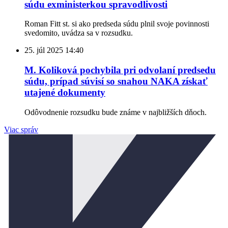
súdu exministerkou spravodlivosti
Roman Fitt st. si ako predseda súdu plnil svoje povinnosti
svedomito, uvádza sa v rozsudku.
25. júl 2025
14:40
M. Koliková pochybila pri odvolaní predsedu
súdu, prípad súvisí so snahou NAKA získať
utajené dokumenty
Odôvodnenie rozsudku bude známe v najbližších dňoch.
Viac správ