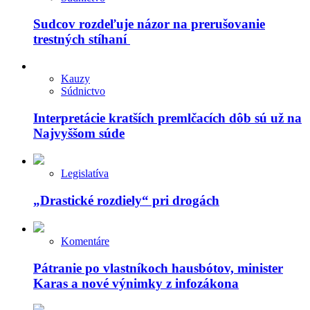
Sudcov rozdeľuje názor na prerušovanie
trestných stíhaní
Kauzy
Súdnictvo
Interpretácie kratších premlčacích dôb sú už na
Najvyššom súde
Legislatíva
„Drastické rozdiely“ pri drogách
Komentáre
Pátranie po vlastníkoch hausbótov, minister
Karas a nové výnimky z infozákona