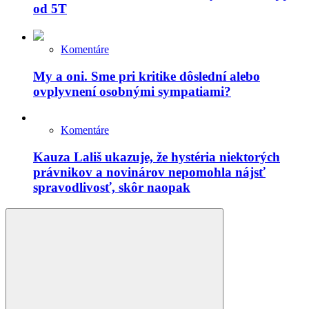
od 5T
Komentáre
My a oni. Sme pri kritike dôslední alebo
ovplyvnení osobnými sympatiami?
Komentáre
Kauza Lališ ukazuje, že hystéria niektorých
právnikov a novinárov nepomohla nájsť
spravodlivosť, skôr naopak