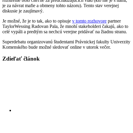
rozšírenie bolo citeľné za predchádzajúcich vlád (kto nie je s nami,
je za návrat mafie a obmeny tohto názoru). Tento stav verejnej
diskusie je zaujímavý.
Je možné, že je to tak, ako to opisuje
v tomto rozhovore
partner
TaylorWessing Radovan Pala, že mnohí stakeholderi čakajú, ako to
celé vypáli a predtým sa nechcú verejne pridávať na žiadnu stranu.
Superdebatu organizovanú študentami Právnickej fakulty Univerzity
Komenského bude možné sledovať online v utorok večer.
Zdieľať článok