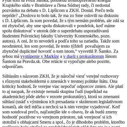
Pýtal som sa Petra Šamka, predsedu trestnoprávneho kolégia
Krajského súdu v Bratislave a člena Súdnej rady, či nedostal
pozvánku na debatu s D. Lipšicom u ZKH. Dostal. Prečo teda
nepríde? „Doslova to bolo tak, že ma zo Sme oslovili na diskusiu
s D. Lipšicom. Ja som povedal, že s tým nemám problém, ale zdá sa
mi zbytočné, aby sme spolu diskutovali v pondelok, keď máme
spolu diskutovať v utorok (ide o superdebatu usporadúvanú
študentmi Právnickej fakulty Univerzity Komenského, pozn.
autora). A oni, že to nevedeli a podľa toho sa zariadia. Takže som
neodmietol, len som povedal, že tento týždeň považujem za
zbytočné duplicitné hovoriť o tom istom,“ vysvetlil P. Šamko. Za
sebou má
vystúpenie v Markíze
a
v dueli s prokurátorom
Jánom
Šantom na Pravda.sk. Obe relácie si vypočujte alebo pozrite,
odporúčam.
Súhlasím s názorom ZKH, že je náročné viesť verejné rozhovory
s rôznymi stakeholdermi o zmenách v trestnej politike štátu. Ona
kriticky hodnotí, že verejne viac nepočuť odporcov zmien. Ale platí
to aj naopak, že existuje nemalá skupina ľudí (napríklad na
akademickej pôde alebo v rezorte prokuratúry), ktorá so zmenami
súhlasí (snáď s výnimkou ich presadania v skrátenom legislatívnom
konaní), ale tiež mlčia a nechcú sa k nim verejne vyjadrovať. Keď
som sondoval prečo, najčastejšie ide o obavu, že ak budú zmeny
hodnotiť pozitívne vo verejnom priestore, tak verejnosť si ich
stotožní s obhajcami Smeru a spol., čo je dlhodobo problém, ktorého