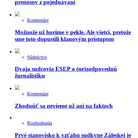
prenosov z pojednávaní
Komentáre
Možnože už horíme v pekle. Ale všetci, pretože
sme toto dopustili klanovým prístupom
Súdnictvo
Dvaja sudcovia ESĽP o (ne)zodpovednú
žurnalistiku
Komentáre
Zhodnúť sa nevieme už ani na faktoch
Rozhodnutia
Prvé stanovisko k vzťahu sudkyne Záleskej je