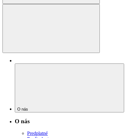
O nás
O nás
Predplatné