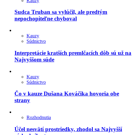
Kauzy
Sudca Truban sa vylúčil, ale predtým
nepochopiteľne chyboval
Kauzy
Súdnictvo
Interpretácie kratších premlčacích dôb sú už na
Najvyššom súde
Kauzy
Súdnictvo
Čo v kauze Dušana Kováčika hovoria obe
strany
Rozhodnutia
Účel nesvätí prostriedky, zhodol sa Najvyšší