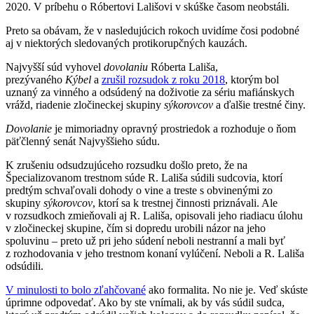
2020. V príbehu o Róbertovi Lališovi v skúške časom neobstáli.
Preto sa obávam, že v nasledujúcich rokoch uvidíme čosi podobné
aj v niektorých sledovaných protikorupčných kauzách.
Najvyšší súd vyhovel
dovolaniu
Róberta Lališa,
prezývaného
Kýbel
a
zrušil rozsudok z roku 2018
, ktorým bol
uznaný za vinného a odsúdený na doživotie za sériu mafiánskych
vrážd, riadenie zločineckej skupiny
sýkorovcov
a ďalšie trestné činy.
Dovolanie
je mimoriadny opravný prostriedok a rozhoduje o ňom
päťčlenný senát Najvyššieho súdu.
K zrušeniu odsudzujúceho rozsudku došlo preto, že na
Špecializovanom trestnom súde R. Lališa súdili sudcovia, ktorí
predtým schvaľovali dohody o vine a treste s obvinenými zo
skupiny
sýkorovcov
, ktorí sa k trestnej činnosti priznávali. Ale
v rozsudkoch zmieňovali aj R. Lališa, opisovali jeho riadiacu úlohu
v zločineckej skupine, čím si dopredu urobili názor na jeho
spoluvinu – preto už pri jeho súdení neboli nestranní a mali byť
z rozhodovania v jeho trestnom konaní vylúčení. Neboli a R. Lališa
odsúdili.
V minulosti to bolo zľahčované
ako formalita. No nie je. Veď skúste
úprimne odpovedať. Ako by ste vnímali, ak by vás súdil sudca,