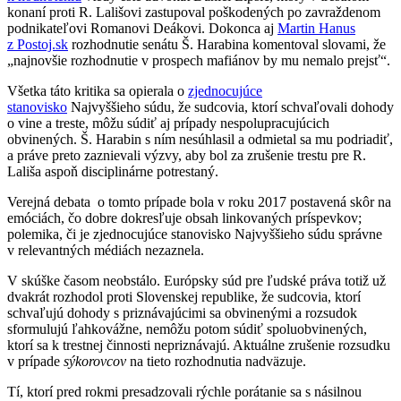
konaní proti R. Lališovi zastupoval poškodených po zavraždenom
podnikateľovi Romanovi Deákovi. Dokonca aj
Martin Hanus
z Postoj.sk
rozhodnutie senátu Š. Harabina komentoval slovami, že
„najnovšie rozhodnutie v prospech mafiánov by mu nemalo prejsť“.
Všetka táto kritika sa opierala o
zjednocujúce
stanovisko
Najvyššieho súdu, že sudcovia, ktorí schvaľovali dohody
o vine a treste, môžu súdiť aj prípady nespolupracujúcich
obvinených. Š. Harabin s ním nesúhlasil a odmietal sa mu podriadiť,
a práve preto zaznievali výzvy, aby bol za zrušenie trestu pre R.
Lališa aspoň disciplinárne potrestaný.
Verejná debata o tomto prípade bola v roku 2017 postavená skôr na
emóciách, čo dobre dokresľuje obsah linkovaných príspevkov;
polemika, či je zjednocujúce stanovisko Najvyššieho súdu správne
v relevantných médiách nezaznela.
V skúške časom neobstálo. Európsky súd pre ľudské práva totiž už
dvakrát rozhodol proti Slovenskej republike, že sudcovia, ktorí
schvaľujú dohody s priznávajúcimi sa obvinenými a rozsudok
sformulujú ľahkovážne, nemôžu potom súdiť spoluobvinených,
ktorí sa k trestnej činnosti nepriznávajú. Aktuálne zrušenie rozsudku
v prípade
sýkorovcov
na tieto rozhodnutia nadväzuje.
Tí, ktorí pred rokmi presadzovali rýchle porátanie sa s násilnou