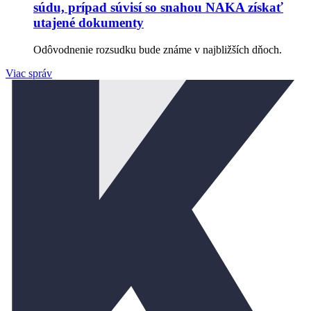
súdu, prípad súvisí so snahou NAKA získať
utajené dokumenty
Odôvodnenie rozsudku bude známe v najbližších dňoch.
Viac správ