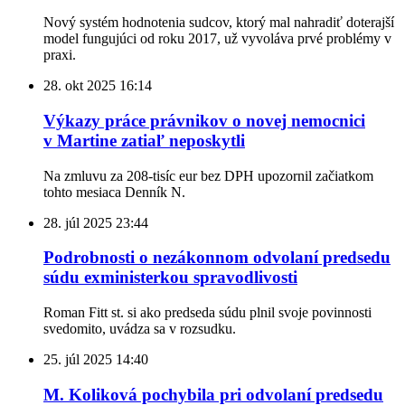
Nový systém hodnotenia sudcov, ktorý mal nahradiť doterajší
model fungujúci od roku 2017, už vyvoláva prvé problémy v
praxi.
28. okt 2025
16:14
Výkazy práce právnikov o novej nemocnici
v Martine zatiaľ neposkytli
Na zmluvu za 208-tisíc eur bez DPH upozornil začiatkom
tohto mesiaca Denník N.
28. júl 2025
23:44
Podrobnosti o nezákonnom odvolaní predsedu
súdu exministerkou spravodlivosti
Roman Fitt st. si ako predseda súdu plnil svoje povinnosti
svedomito, uvádza sa v rozsudku.
25. júl 2025
14:40
M. Koliková pochybila pri odvolaní predsedu