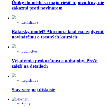
Úniky do médií sa majú riešiť u pôvodcov, nie
zákazmi proti novinárom
Legislatíva
Rakúsky model? Ako môže koalícia ovplyvniť
novinárčinu o trestných kauzách
Súdnictvo
Vyjadrenia prokurátora a obhajoby. Prečo
záleží na detailoch
Legislatíva
Stav verejnej diskusie
Spory