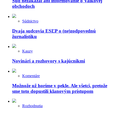
Súd nezakázal ani informovanie o Valkovej
obchodoch
Súdnictvo
Dvaja sudcovia ESĽP o (ne)zodpovednú
žurnalistiku
Kauzy
Novinári a rozhovory s kajúcnikmi
Komentáre
Možnože už horíme v pekle. Ale všetci, pretože
sme toto dopustili klanovým prístupom
Rozhodnutia