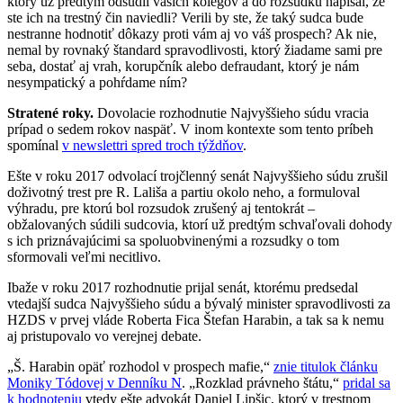
ktorý už predtým odsúdil vašich kolegov a do rozsudku napísal, že
ste ich na trestný čin naviedli? Verili by ste, že taký sudca bude
nestranne hodnotiť dôkazy proti vám aj vo váš prospech? Ak nie,
nemal by rovnaký štandard spravodlivosti, ktorý žiadame sami pre
seba, dostať aj vrah, korupčník alebo defraudant, ktorý je nám
nesympatický a pohŕdame ním?
Stratené roky.
Dovolacie rozhodnutie Najvyššieho súdu vracia
prípad o sedem rokov naspäť. V inom kontexte som tento príbeh
spomínal
v newslettri spred troch týždňov
.
Ešte v roku 2017 odvolací trojčlenný senát Najvyššieho súdu zrušil
doživotný trest pre R. Lališa a partiu okolo neho, a formuloval
výhradu, pre ktorú bol rozsudok zrušený aj tentokrát –
obžalovaných súdili sudcovia, ktorí už predtým schvaľovali dohody
s ich priznávajúcimi sa spoluobvinenými a rozsudky o tom
sformovali veľmi necitlivo.
Ibaže v roku 2017 rozhodnutie prijal senát, ktorému predsedal
vtedajší sudca Najvyššieho súdu a bývalý minister spravodlivosti za
HZDS v prvej vláde Roberta Fica Štefan Harabin, a tak sa k nemu
aj pristupovalo vo verejnej debate.
„Š. Harabin opäť rozhodol v prospech mafie,“
znie titulok článku
Moniky Tódovej v Denníku N
. „Rozklad právneho štátu,“
pridal sa
k hodnoteniu
vtedy ešte advokát Daniel Lipšic, ktorý v trestnom