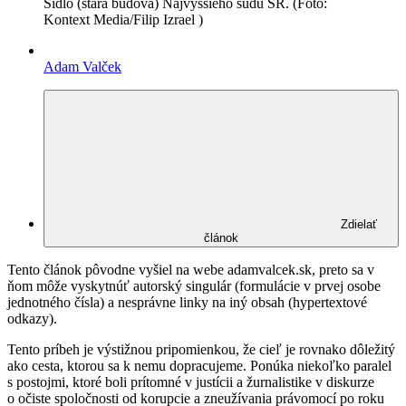
Sídlo (stará budova) Najvyššieho súdu SR. (Foto:
Kontext Media/Filip Izrael )
Adam Valček
Zdielať
článok
Tento článok pôvodne vyšiel na webe adamvalcek.sk, preto sa v
ňom môže vyskytnúť autorský singulár (formulácie v prvej osobe
jednotného čísla) a nesprávne linky na iný obsah (hypertextové
odkazy).
Tento príbeh je výstižnou pripomienkou, že cieľ je rovnako dôležitý
ako cesta, ktorou sa k nemu dopracujeme. Ponúka niekoľko paralel
s postojmi, ktoré boli prítomné v justícii a žurnalistike v diskurze
o očiste spoločnosti od korupcie a zneužívania právomocí po roku