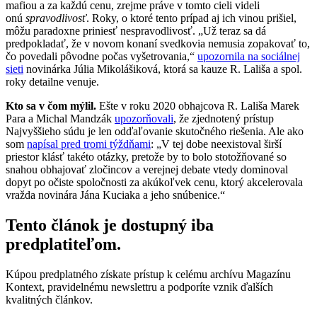
mafiou a za každú cenu, zrejme práve v tomto cieli videli
onú
spravodlivosť
. Roky, o ktoré tento prípad aj ich vinou prišiel,
môžu paradoxne priniesť nespravodlivosť. „Už teraz sa dá
predpokladať, že v novom konaní svedkovia nemusia zopakovať to,
čo povedali pôvodne počas vyšetrovania,“
upozornila na sociálnej
sieti
novinárka Júlia Mikolášiková, ktorá sa kauze R. Lališa a spol.
roky detailne venuje.
Kto sa v čom mýlil.
Ešte v roku 2020 obhajcova R. Lališa Marek
Para a Michal Mandzák
upozorňovali
, že zjednotený prístup
Najvyššieho súdu je len odďaľovanie skutočného riešenia. Ale ako
som
napísal pred tromi týždňami
: „V tej dobe neexistoval širší
priestor klásť takéto otázky, pretože by to bolo stotožňované so
snahou obhajovať zločincov a verejnej debate vtedy dominoval
dopyt po očiste spoločnosti za akúkoľvek cenu, ktorý akcelerovala
vražda novinára Jána Kuciaka a jeho snúbenice.“
Tento článok je dostupný iba
predplatiteľom.
Kúpou predplatného získate prístup k celému archívu Magazínu
Kontext, pravidelnému newslettru a podporíte vznik ďalších
kvalitných článkov.