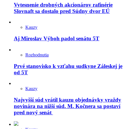
Vytesnenie drobných akcionárov rafinérie
Slovnaft sa dostalo pred Súdny dvor EÚ
Kauzy
Aj Miroslav Výboh padol senátu 5T
Rozhodnutia
Prvé stanovisko k vzťahu sudkyne Záleskej je
od 5T
Kauzy
Najvyšší súd vrátil kauzu objednávky vraždy
novinára na nižší súd. M. Kočnera sa postaví
pred nový senát