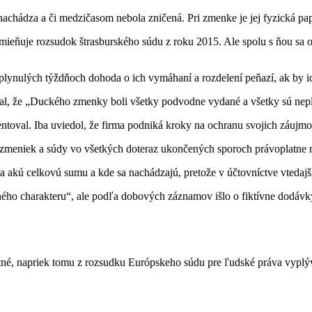
achádza a či medzičasom nebola zničená. Pri zmenke je jej fyzická pap
zmieňuje rozsudok štrasburského súdu z roku 2015. Ale spolu s ňou sa o
plynulých týždňoch dohoda o ich vymáhaní a rozdelení peňazí, ak by ic
val, že „Duckého zmenky boli všetky podvodne vydané a všetky sú ne
ntoval. Iba uviedol, že firma podniká kroky na ochranu svojich záujmo
zmeniek a súdy vo všetkých doteraz ukončených sporoch právoplatne r
 akú celkovú sumu a kde sa nachádzajú, pretože v účtovníctve vtedaj
ného charakteru“, ale podľa dobových záznamov išlo o fiktívne dodávk
é, napriek tomu z rozsudku Európskeho súdu pre ľudské práva vyplýva,