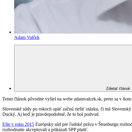
Adam Valček
Zdielať článok
Tento článok pôvodne vyšiel na webe adamvalcek.sk, preto sa v ňom m
Slovenské súdy po rokoch opäť začnú riešiť otázku, či má Slovenský p
Ducký. Aj keď je pravdepodobné, že to bol podvod.
Ešte v roku 2015
Európsky súd pre ľudské práva v Štrasburgu rozhod
rozhodnutie akceptovali a prikázali SPP platiť.