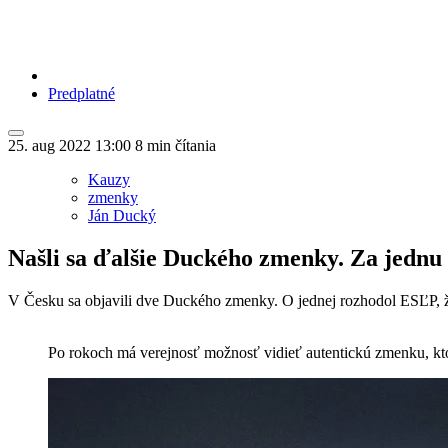
Predplatné
25. aug 2022
13:00
8 min čítania
Kauzy
zmenky
Ján Ducký
Našli sa ďalšie Duckého zmenky. Za jednu
V Česku sa objavili dve Duckého zmenky. O jednej rozhodol ESĽP, že 
Po rokoch má verejnosť možnosť vidieť autentickú zmenku, ktorú