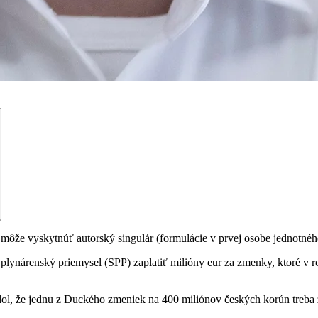
ôže vyskytnúť autorský singulár (formulácie v prvej osobe jednotného
lynárenský priemysel (SPP) zaplatiť milióny eur za zmenky, ktoré v ro
ol, že jednu z Duckého zmeniek na 400 miliónov českých korún treba z