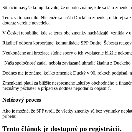
Situáciu navyše komplikovalo, že nebolo známe, kde sa táto zmenka n
Teraz sa to zmenilo. Nielenže sa našla Duckého zmenka, o ktorej sa 
doteraz verejne nevedelo.
V Českej republike, kde sa teraz obe zmenky nachádzajú, vznikla v u
Riaditeľ odboru korporátnej komunikácie SPP Ondrej Šebesta reago
Neukončené ani hroziace súdne spory o ich vyplatenie bližšie nekome
„Naša spoločnosť zatiaľ nebola zaviazaná uhradiť žiadnu z Duckého 
Dodnes nie je známe, koľko zmeniek Ducký v 90. rokoch podpísal, na
Zmenkami platil za bližšie nespresnené „služby obchodného a finanč
neznámy páchateľ a prípad sa dodnes nepodarilo objasniť.
Neférový proces
Ako je možné, že SPP tvrdí, že všetky zmenky sú bez výnimky neplatn
príbehu.
Tento článok je dostupný po registrácii.