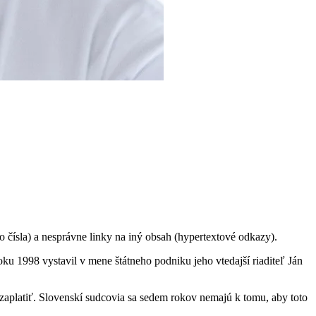
 čísla) a nesprávne linky na iný obsah (hypertextové odkazy).
ku 1998 vystavil v mene štátneho podniku jeho vtedajší riaditeľ Ján
aplatiť. Slovenskí sudcovia sa sedem rokov nemajú k tomu, aby toto