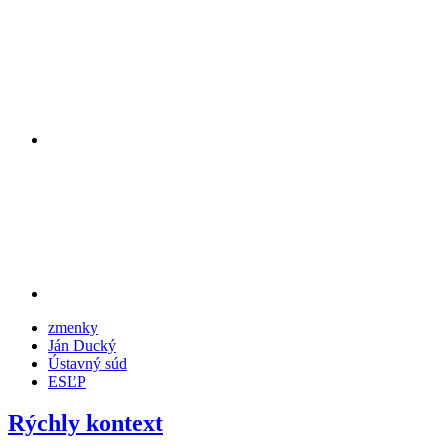
zmenky
Ján Ducký
Ústavný súd
ESĽP
Rýchly kontext