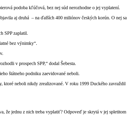
ierová podoba kľúčová, bez nej súd nerozhodne o jej vyplatení.
bjavila aj druhá – na ďalších 400 miliónov českých korún. O nej sa
h SPP zaplatil.
platné bez výnimky“.
v.
ozhodli v prospech SPP,“ dodal Šebesta.
šieho štátneho podniku zaevidované neboli.
y, ktoré neboli nikdy zrealizované. V roku 1999 Duckého zavraždil
 že jednu z nich treba vyplatiť? Odpoveď je skrytá v jej spletitom