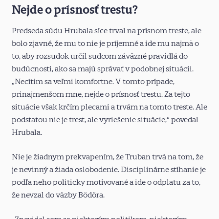
Nejde o prísnosť trestu?
Predseda súdu Hrubala síce trval na prísnom treste, ale
bolo zjavné, že mu to nie je príjemné a ide mu najmä o
to, aby rozsudok určil sudcom záväzné pravidlá do
budúcnosti, ako sa majú správať v podobnej situácii.
„Necítim sa veľmi komfortne. V tomto prípade,
prinajmenšom mne, nejde o prísnosť trestu. Za tejto
situácie však krčím plecami a trvám na tomto treste. Ale
podstatou nie je trest, ale vyriešenie situácie,“ povedal
Hrubala.
Nie je žiadnym prekvapením, že Truban trvá na tom, že
je nevinný a žiada oslobodenie. Disciplinárne stíhanie je
podľa neho politicky motivované a ide o odplatu za to,
že nevzal do väzby Bödöra.