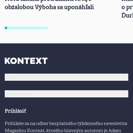
obžalobou Výboha sa uponáhľali
o pr
Ďurk
O nás
Spolupráca
Prihlásiť
Prihláste sa na odber bezplatného týždenného newslettra
Magazínu Kontext, ktorého hlavným autorom je Adam