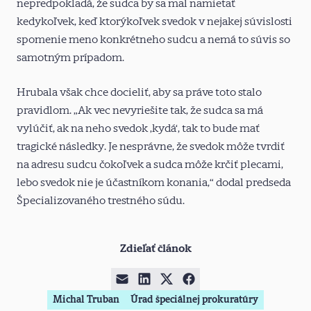
nepredpokladá, že sudca by sa mal namietať
kedykoľvek, keď ktorýkoľvek svedok v nejakej súvislosti
spomenie meno konkrétneho sudcu a nemá to súvis so
samotným prípadom.
Hrubala však chce docieliť, aby sa práve toto stalo
pravidlom. „Ak vec nevyriešite tak, že sudca sa má
vylúčiť, ak na neho svedok ‚kydá‘, tak to bude mať
tragické následky. Je nesprávne, že svedok môže tvrdiť
na adresu sudcu čokoľvek a sudca môže krčiť plecami,
lebo svedok nie je účastníkom konania,“ dodal predseda
Špecializovaného trestného súdu.
Zdieľať článok
Michal Truban
Úrad špeciálnej prokuratúry