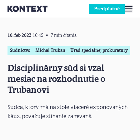
Predplatné
Prejsť na obsah
10. feb 2023
16:45
7 min čítania
Súdnictvo
Michal Truban
Úrad špeciálnej prokuratúry
Disciplinárny súd si vzal
mesiac na rozhodnutie o
Trubanovi
Sudca, ktorý má na stole viaceré exponovaných
káuz, považuje stíhanie za revanš.