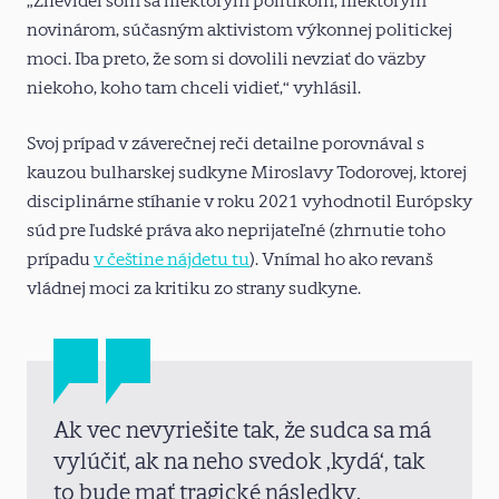
„Znevidel som sa niektorým politikom, niektorým
novinárom, súčasným aktivistom výkonnej politickej
moci. Iba preto, že som si dovolili nevziať do väzby
niekoho, koho tam chceli vidieť,“ vyhlásil.
Svoj prípad v záverečnej reči detailne porovnával s
kauzou bulharskej sudkyne Miroslavy Todorovej, ktorej
disciplinárne stíhanie v roku 2021 vyhodnotil Európsky
súd pre ľudské práva ako neprijateľné (zhrnutie toho
prípadu
v češtine nájdetu tu
). Vnímal ho ako revanš
vládnej moci za kritiku zo strany sudkyne.
Ak vec nevyriešite tak, že sudca sa má
vylúčiť, ak na neho svedok ‚kydá‘, tak
to bude mať tragické následky.