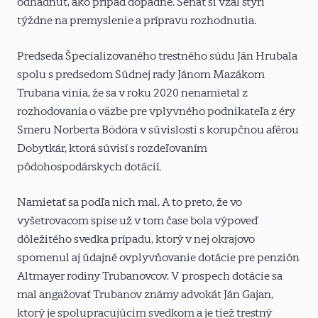
odhadnúť, ako prípad dopadne. Senát si vzal štyri
týždne na premyslenie a prípravu rozhodnutia.
Predseda Špecializovaného trestného súdu Ján Hrubala
spolu s predsedom Súdnej rady Jánom Mazákom
Trubana vinia, že sa v roku 2020 nenamietal z
rozhodovania o väzbe pre vplyvného podnikateľa z éry
Smeru Norberta Bödöra v súvislosti s korupčnou aférou
Dobytkár, ktorá súvisí s rozdeľovaním
pôdohospodárskych dotácií.
Namietať sa podľa nich mal. A to preto, že vo
vyšetrovacom spise už v tom čase bola výpoveď
dôležitého svedka prípadu, ktorý v nej okrajovo
spomenul aj údajné ovplyvňovanie dotácie pre penzión
Altmayer rodiny Trubanovcov. V prospech dotácie sa
mal angažovať Trubanov známy advokát Ján Gajan,
ktorý je spolupracujúcim svedkom a je tiež trestný