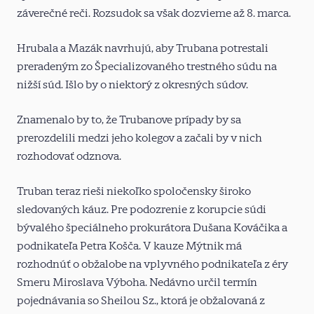
záverečné reči. Rozsudok sa však dozvieme až 8. marca.
Hrubala a Mazák navrhujú, aby Trubana potrestali
preradeným zo Špecializovaného trestného súdu na
nižší súd. Išlo by o niektorý z okresných súdov.
Znamenalo by to, že Trubanove prípady by sa
prerozdelili medzi jeho kolegov a začali by v nich
rozhodovať odznova.
Truban teraz rieši niekoľko spoločensky široko
sledovaných káuz. Pre podozrenie z korupcie súdi
bývalého špeciálneho prokurátora Dušana Kováčika a
podnikateľa Petra Košča. V kauze Mýtnik má
rozhodnúť o obžalobe na vplyvného podnikateľa z éry
Smeru Miroslava Výboha. Nedávno určil termín
pojednávania so Sheilou Sz., ktorá je obžalovaná z