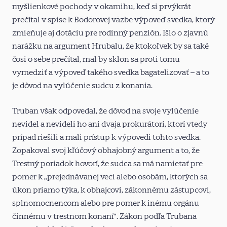
myšlienkové pochody v okamihu, keď si prvýkrát
prečítal v spise k Bödörovej väzbe výpoveď svedka, ktorý
zmieňuje aj dotáciu pre rodinný penzión. Išlo o zjavnú
narážku na argument Hrubalu, že ktokoľvek by sa také
čosi o sebe prečítal, mal by sklon sa proti tomu
vymedziť a výpoveď takého svedka bagatelizovať – a to
je dôvod na vylúčenie sudcu z konania.
Truban však odpovedal, že dôvod na svoje vylúčenie
nevidel a nevideli ho ani dvaja prokurátori, ktorí vtedy
prípad riešili a mali prístup k výpovedi tohto svedka.
Zopakoval svoj kľúčový obhajobný argument a to, že
Trestný poriadok hovorí, že sudca sa má namietať pre
pomer k „prejednávanej veci alebo osobám, ktorých sa
úkon priamo týka, k obhajcovi, zákonnému zástupcovi,
splnomocnencom alebo pre pomer k inému orgánu
činnému v trestnom konaní“. Zákon podľa Trubana