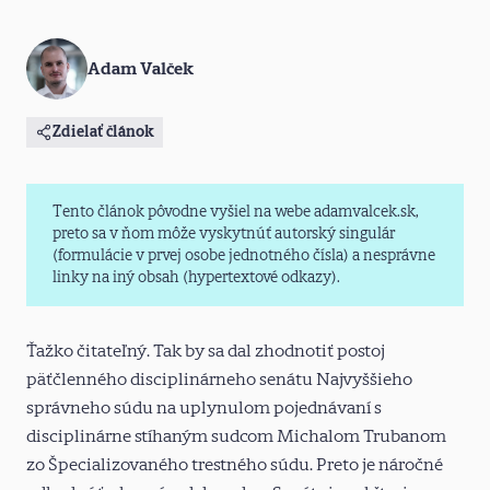
Adam Valček
Zdielať článok
Tento článok pôvodne vyšiel na webe adamvalcek.sk,
preto sa v ňom môže vyskytnúť autorský singulár
(formulácie v prvej osobe jednotného čísla) a nesprávne
linky na iný obsah (hypertextové odkazy).
Ťažko čitateľný. Tak by sa dal zhodnotiť postoj
päťčlenného disciplinárneho senátu Najvyššieho
správneho súdu na uplynulom pojednávaní s
disciplinárne stíhaným sudcom Michalom Trubanom
zo Špecializovaného trestného súdu. Preto je náročné