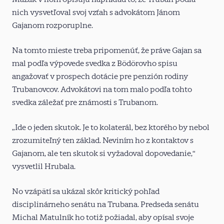
nich vysvetľoval svoj vzťah s advokátom Jánom
Gajanom rozporuplne.
Na tomto mieste treba pripomenúť, že práve Gajan sa
mal podľa výpovede svedka z Bödörovho spisu
angažovať v prospech dotácie pre penzión rodiny
Trubanovcov. Advokátovi na tom malo podľa tohto
svedka záležať pre známosti s Trubanom.
„Ide o jeden skutok. Je to kolaterál, bez ktorého by nebol
zrozumiteľný ten základ. Neviním ho z kontaktov s
Gajanom, ale ten skutok si vyžadoval dopovedanie,“
vysvetlil Hrubala.
No vzápätí sa ukázal skôr kritický pohľad
disciplinárneho senátu na Trubana. Predseda senátu
Michal Matulník ho totiž požiadal, aby opísal svoje