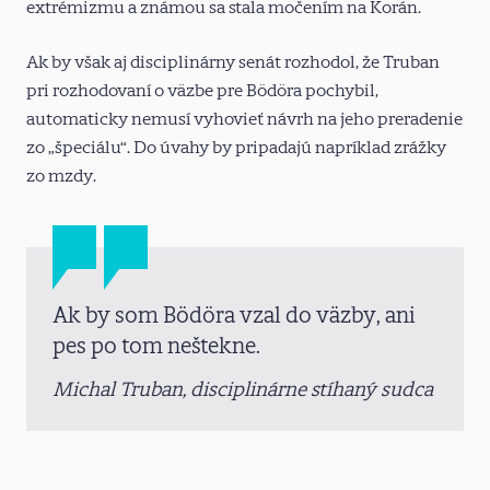
extrémizmu a známou sa stala močením na Korán.
Ak by však aj disciplinárny senát rozhodol, že Truban
pri rozhodovaní o väzbe pre Bödöra pochybil,
automaticky nemusí vyhovieť návrh na jeho preradenie
zo „špeciálu“. Do úvahy by pripadajú napríklad zrážky
zo mzdy.
Ak by som Bödöra vzal do väzby, ani
pes po tom neštekne.
Michal Truban, disciplinárne stíhaný sudca