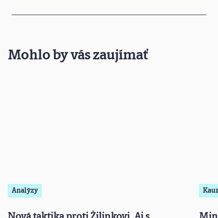
Mohlo by vás zaujímať
Analýzy
Kau
Nová taktika proti Žilinkovi. Aj s
Mini