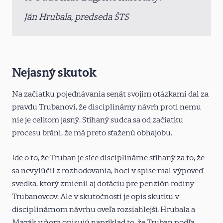
Ján Hrubala, predseda ŠTS
Nejasný skutok
Na začiatku pojednávania senát svojim otázkami dal za
pravdu Trubanovi, že disciplinárny návrh proti nemu
nie je celkom jasný. Stíhaný sudca sa od začiatku
procesu bráni, že má preto sťaženú obhajobu.
Ide o to, že Truban je síce disciplinárne stíhaný za to, že
sa nevylúčil z rozhodovania, hoci v spise mal výpoveď
svedka, ktorý zmienil aj dotáciu pre penzión rodiny
Trubanovcov. Ale v skutočnosti je opis skutku v
disciplinárnom návrhu oveľa rozsiahlejší. Hrubala a
Mazák v ňom opisujú napríklad to, že Truban podľa