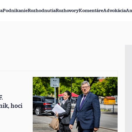
va
Podnikanie
Rozhodnutia
Rozhovory
Komentáre
Advokácia
An
F.
ik, hoci