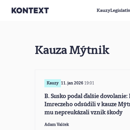
Kauzy
Legislatí
Prejsť na obsah
Kauza Mýtnik
Kauzy
11. jan 2026
19:01
B. Susko podal ďalšie dovolanie: 
Imreczeho odsúdili v kauze Mýtn
mu nepreukázali vznik škody
Adam Valček