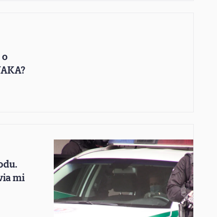
 o
 NAKA?
odu.
via mi