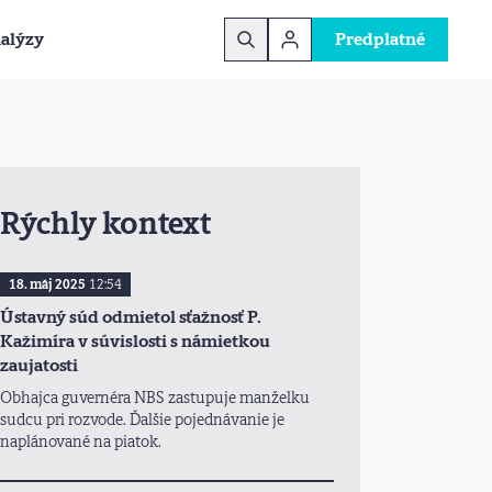
alýzy
Predplatné
Rýchly kontext
18. máj 2025
12:54
Ústavný súd odmietol sťažnosť P.
Kažimíra v súvislosti s námietkou
zaujatosti
Obhajca guvernéra NBS zastupuje manželku
sudcu pri rozvode. Ďalšie pojednávanie je
naplánované na piatok.