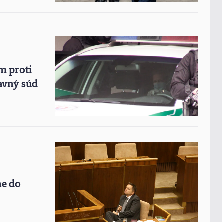
m proti
avný súd
ne do