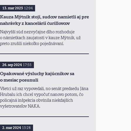
13. mar 2025
12:04
Kauza Mýtnik stojí, sudcov namietli aj pre
nahrávky z kancelárií čurillovcov
Najvyšší súd nezvyčajne dlho rozhoduje
o námietkach zaujatosti v kauze Mýtnik, už
preto zrušili niekoľko pojednávaní.
26. sep 2024
17:55
Opakované výsluchy kajúcnikov sa
o mesiac posunuli
Všetci už raz vypovedali, no senát predsedu Jána
Hrubalu ich chcel vypočuť nanovo potom, čo
policajná inšpekcia obvinila niekdajších
vyšetrovateľov NAKA.
2. mar 2024
15:28