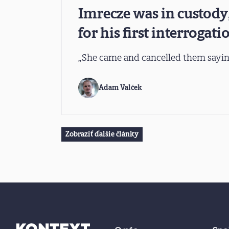
Imrecze was in custody
for his first interrogati
„She came and cancelled them saying
Adam Valček
Zobraziť ďalšie články