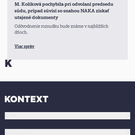
M. Koliková pochybila pri odvolaní predsedu
súdu, prípad súvisí so snahou NAKA získať
utajené dokumenty
Odôvodnenie rozsudku bude známe v najbližších
dňoch.
Viac správ
O nás
Spolupráca