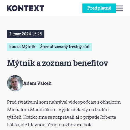
Predplatné
Prejsť na obsah
2. mar 2024
15:28
kauza Mýtnik
Špecializovaný trestný súd
Mýtnik a zoznam benefitov
Adam Valček
Pred sviatkami som nahrával videopodcast s obhajcom
Michalom Mandzákom. Vyjde niekedy na budúci
týždeň. Krátko sme sa rozprávali aj o prípade Róberta
Lališa, ale hlavnou témou rozhovoru bola