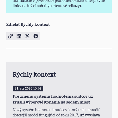
(formulácie v prvej osobe jednotného čísla) a nesprávne
linky na iný obsah (hypertextové odkazy).
Zdieľať Rýchly kontext
Rýchly kontext
21. apr 2026
13:54
Pre zmenu systému hodnotenia sudcov už
zrušili výberové konania na sedem miest
Nový systém hodnotenia sudcov, ktorý mal nahradiť
doterajší model fungujúci od roku 2017, už vyvoláva