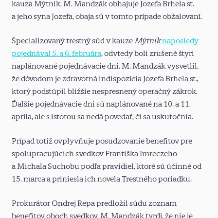
kauza Mýtnik. M. Mandzák obhajuje Jozefa Brhela st.
a jeho syna Jozefa, obaja sú v tomto prípade obžalovaní.
Špecializovaný trestný súd v kauze
Mýtnik
naposledy
pojednával 5. a 6. februára
, odvtedy boli zrušené štyri
naplánované pojednávacie dni. M. Mandzák vysvetlil,
že dôvodom je zdravotná indispozícia Jozefa Brhela st.,
ktorý podstúpil bližšie nespresnený operačný zákrok.
Ďalšie pojednávacie dni sú naplánované na 10. a 11.
apríla, ale s istotou sa nedá povedať, či sa uskutočnia.
Prípad totiž ovplyvňuje posudzovanie benefitov pre
spolupracujúcich svedkov Františka Imreczeho
a Michala Suchobu podľa pravidiel, ktoré sú účinné od
15. marca a priniesla ich novela Trestného poriadku.
Prokurátor Ondrej Repa predložil súdu zoznam
benefitov oboch svedkov. M. Mandzák tvrdí, že nie je