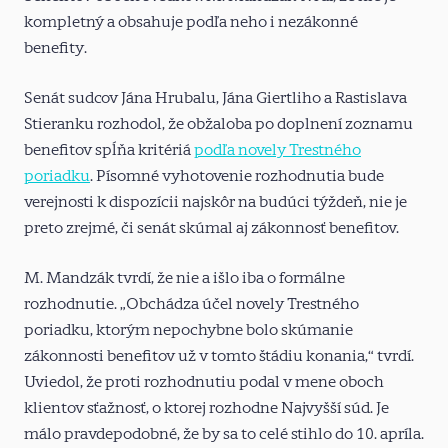
kompletný a obsahuje podľa neho i nezákonné
benefity.
Senát sudcov Jána Hrubalu, Jána Giertliho a Rastislava
Stieranku rozhodol, že obžaloba po doplnení zoznamu
benefitov spĺňa kritériá
podľa novely Trestného
poriadku
. Písomné vyhotovenie rozhodnutia bude
verejnosti k dispozícii najskôr na budúci týždeň, nie je
preto zrejmé, či senát skúmal aj zákonnosť benefitov.
M. Mandzák tvrdí, že nie a išlo iba o formálne
rozhodnutie. „Obchádza účel novely Trestného
poriadku, ktorým nepochybne bolo skúmanie
zákonnosti benefitov už v tomto štádiu konania,“ tvrdí.
Uviedol, že proti rozhodnutiu podal v mene oboch
klientov sťažnosť, o ktorej rozhodne Najvyšší súd. Je
málo pravdepodobné, že by sa to celé stihlo do 10. apríla.