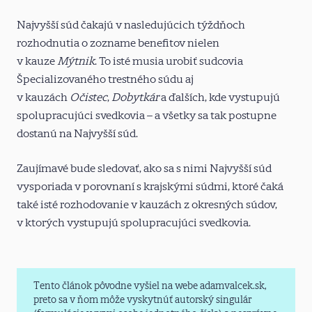
Najvyšší súd čakajú v nasledujúcich týždňoch
rozhodnutia o zozname benefitov nielen
v kauze
Mýtnik
. To isté musia urobiť sudcovia
Špecializovaného trestného súdu aj
v kauzách
Očistec
,
Dobytkár
a ďalších, kde vystupujú
spolupracujúci svedkovia – a všetky sa tak postupne
dostanú na Najvyšší súd.
Zaujímavé bude sledovať, ako sa s nimi Najvyšší súd
vysporiada v porovnaní s krajskými súdmi, ktoré čaká
také isté rozhodovanie v kauzách z okresných súdov,
v ktorých vystupujú spolupracujúci svedkovia.
Tento článok pôvodne vyšiel na webe adamvalcek.sk,
preto sa v ňom môže vyskytnúť autorský singulár