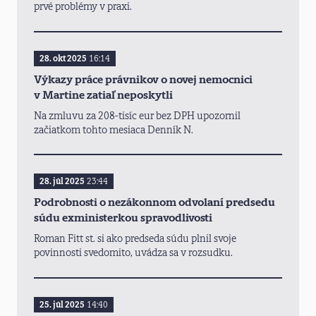
prvé problémy v praxi.
28. okt 2025
16:14
Výkazy práce právnikov o novej nemocnici
v Martine zatiaľ neposkytli
Na zmluvu za 208-tisíc eur bez DPH upozornil
začiatkom tohto mesiaca Denník N.
28. júl 2025
23:44
Podrobnosti o nezákonnom odvolaní predsedu
súdu exministerkou spravodlivosti
Roman Fitt st. si ako predseda súdu plnil svoje
povinnosti svedomito, uvádza sa v rozsudku.
25. júl 2025
14:40