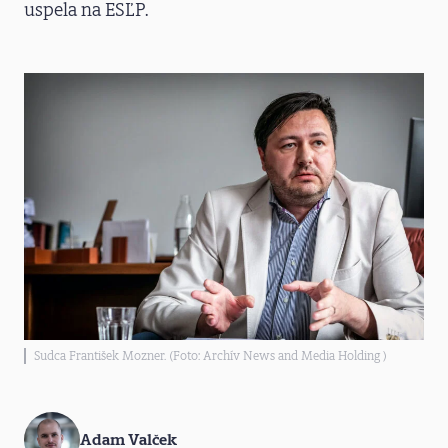
uspela na ESĽP.
Sudca František Mozner. (Foto: Archív News and Media Holding )
Adam Valček