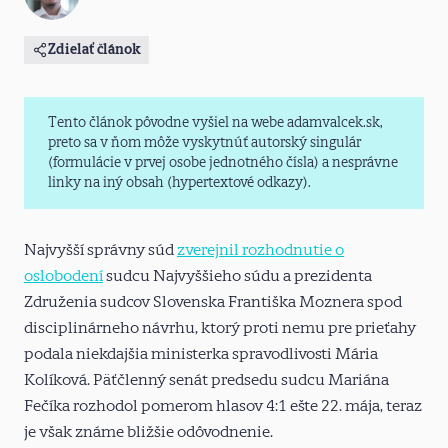
Zdielať článok
Tento článok pôvodne vyšiel na webe adamvalcek.sk,
preto sa v ňom môže vyskytnúť autorský singulár
(formulácie v prvej osobe jednotného čísla) a nesprávne
linky na iný obsah (hypertextové odkazy).
Najvyšší správny súd
zverejnil rozhodnutie o
oslobodení
sudcu Najvyššieho súdu a prezidenta
Združenia sudcov Slovenska Františka Moznera spod
disciplinárneho návrhu, ktorý proti nemu pre prieťahy
podala niekdajšia ministerka spravodlivosti Mária
Kolíková. Päťčlenný senát predsedu sudcu Mariána
Fečíka rozhodol pomerom hlasov 4:1 ešte 22. mája, teraz
je však známe bližšie odôvodnenie.