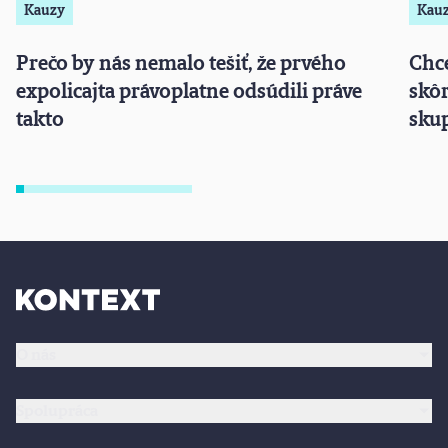
Kauzy
Kau
Prečo by nás nemalo tešiť, že prvého
Chce
expolicajta právoplatne odsúdili práve
skôr
takto
sku
O nás
Spolupráca