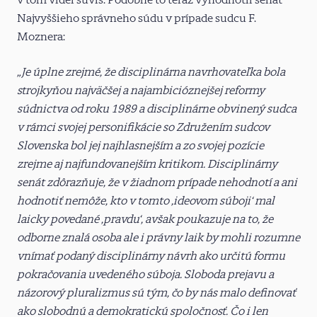
Najvyššieho správneho súdu v prípade sudcu F.
Moznera:
„Je úplne zrejmé, že disciplinárna navrhovateľka bola
strojkyňou najväčšej a najambicióznejšej reformy
súdnictva od roku 1989 a disciplinárne obvinený sudca
v rámci svojej personifikácie so Združením sudcov
Slovenska bol jej najhlasnejším a zo svojej pozície
zrejme aj najfundovanejším kritikom. Disciplinárny
senát zdôrazňuje, že v žiadnom prípade nehodnotí a ani
hodnotiť nemôže, kto v tomto ‚ideovom súboji‘ mal
laicky povedané ‚pravdu‘, avšak poukazuje na to, že
odborne znalá osoba ale i právny laik by mohli rozumne
vnímať podaný disciplinárny návrh ako určitú formu
pokračovania uvedeného súboja. Sloboda prejavu a
názorový pluralizmus sú tým, čo by nás malo definovať
ako slobodnú a demokratickú spoločnosť. Čo i len