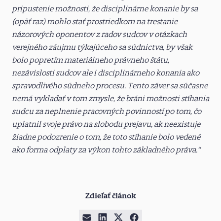
pripustenie možnosti, že disciplinárne konanie by sa
(opäť raz) mohlo stať prostriedkom na trestanie
názorových oponentov z radov sudcov v otázkach
verejného záujmu týkajúceho sa súdnictva, by však
bolo popretím materiálneho právneho štátu,
nezávislosti sudcov ale i disciplinárneho konania ako
spravodlivého súdneho procesu. Tento záver sa súčasne
nemá vykladať v tom zmysle, že bráni možnosti stíhania
sudcu za neplnenie pracovných povinností po tom, čo
uplatnil svoje právo na slobodu prejavu, ak neexistuje
žiadne podozrenie o tom, že toto stíhanie bolo vedené
ako forma odplaty za výkon tohto základného práva.“
Zdieľať článok