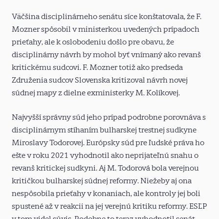
Väčšina disciplinárneho senátu síce konštatovala, že F.
Mozner spôsobil v ministerkou uvedených prípadoch
prieťahy, ale k oslobodeniu došlo pre obavu, že
disciplinárny návrh by mohol byť vnímaný ako revanš
kritickému sudcovi. F. Mozner totiž ako predseda
Združenia sudcov Slovenska kritizoval návrh novej
súdnej mapy z dielne exministerky M. Kolíkovej.
Najvyšší správny súd jeho prípad podrobne porovnáva s
disciplinárnym stíhaním bulharskej trestnej sudkyne
Miroslavy Todorovej. Európsky súd pre ľudské práva ho
ešte v roku 2021 vyhodnotil ako neprijateľnú snahu o
revanš kritickej sudkyni. Aj M. Todorová bola verejnou
kritičkou bulharskej súdnej reformy. Niežeby aj ona
nespôsobila prieťahy v konaniach, ale kontroly jej boli
spustené až v reakcii na jej verejnú kritiku reformy. ESĽP
v tom videl súvis. Podobne to teraz vyhodnotil senát