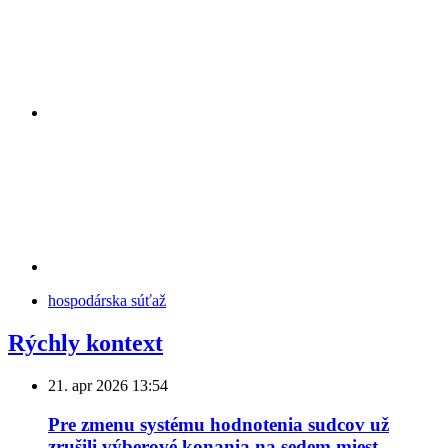
hospodárska súťaž
Rýchly kontext
21. apr 2026
13:54
Pre zmenu systému hodnotenia sudcov už
zrušili výberové konania na sedem miest