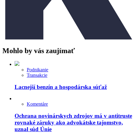
Mohlo by vás zaujímať
Podnikanie
Transakcie
Lacnejší benzín a hospodárska súťaž
Komentáre
Ochrana novinárskych zdrojov má v antitruste
rovnaké záruky ako advokátske tajomstvo,
uznal súd Únie