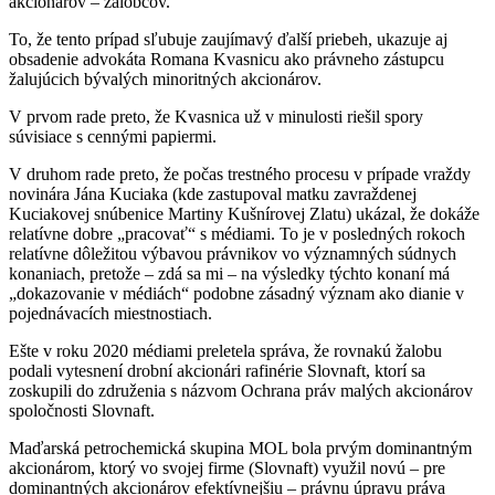
akcionárov – žalobcov.
To, že tento prípad sľubuje zaujímavý ďalší priebeh, ukazuje aj
obsadenie advokáta Romana Kvasnicu ako právneho zástupcu
žalujúcich bývalých minoritných akcionárov.
V prvom rade preto, že Kvasnica už v minulosti riešil spory
súvisiace s cennými papiermi.
V druhom rade preto, že počas trestného procesu v prípade vraždy
novinára Jána Kuciaka (kde zastupoval matku zavraždenej
Kuciakovej snúbenice Martiny Kušnírovej Zlatu) ukázal, že dokáže
relatívne dobre „pracovať“ s médiami. To je v posledných rokoch
relatívne dôležitou výbavou právnikov vo významných súdnych
konaniach, pretože – zdá sa mi – na výsledky týchto konaní má
„dokazovanie v médiách“ podobne zásadný význam ako dianie v
pojednávacích miestnostiach.
Ešte v roku 2020 médiami preletela správa, že rovnakú žalobu
podali vytesnení drobní akcionári rafinérie Slovnaft, ktorí sa
zoskupili do združenia s názvom Ochrana práv malých akcionárov
spoločnosti Slovnaft.
Maďarská petrochemická skupina MOL bola prvým dominantným
akcionárom, ktorý vo svojej firme (Slovnaft) využil novú – pre
dominantných akcionárov efektívnejšiu – právnu úpravu práva