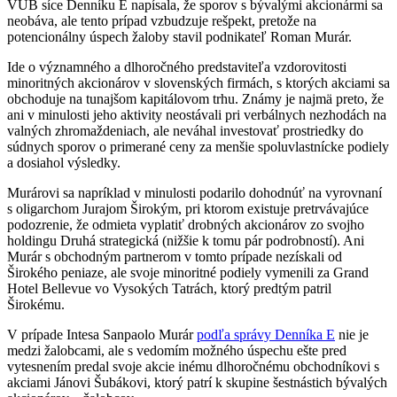
VÚB síce Denníku E napísala, že sporov s bývalými akcionármi sa
neobáva, ale tento prípad vzbudzuje rešpekt, pretože na
potencionálny úspech žaloby stavil podnikateľ Roman Murár.
Ide o významného a dlhoročného predstaviteľa vzdorovitosti
minoritných akcionárov v slovenských firmách, s ktorých akciami sa
obchoduje na tunajšom kapitálovom trhu. Známy je najmä preto, že
ani v minulosti jeho aktivity neostávali pri verbálnych nezhodách na
valných zhromaždeniach, ale neváhal investovať prostriedky do
súdnych sporov o primerané ceny za menšie spoluvlastnícke podiely
a dosiahol výsledky.
Murárovi sa napríklad v minulosti podarilo dohodnúť na vyrovnaní
s oligarchom Jurajom Širokým, pri ktorom existuje pretrvávajúce
podozrenie, že odmieta vyplatiť drobných akcionárov zo svojho
holdingu Druhá strategická (nižšie k tomu pár podrobností). Ani
Murár s obchodným partnerom v tomto prípade nezískali od
Širokého peniaze, ale svoje minoritné podiely vymenili za Grand
Hotel Bellevue vo Vysokých Tatrách, ktorý predtým patril
Širokému.
V prípade Intesa Sanpaolo Murár
podľa správy Denníka E
nie je
medzi žalobcami, ale s vedomím možného úspechu ešte pred
vytesnením predal svoje akcie inému dlhoročnému obchodníkovi s
akciami Jánovi Šubákovi, ktorý patrí k skupine šestnástich bývalých