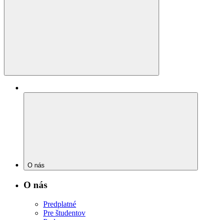
O nás
O nás
Predplatné
Pre študentov