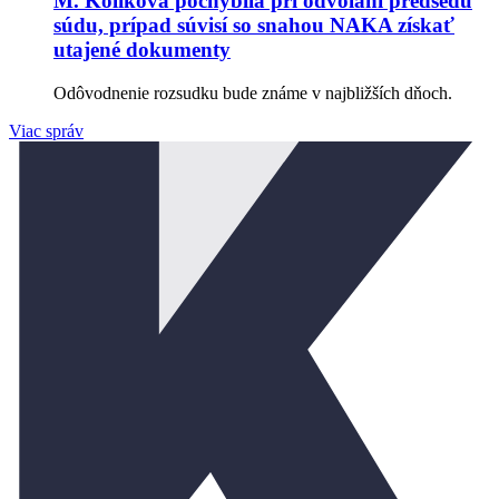
M. Koliková pochybila pri odvolaní predsedu
súdu, prípad súvisí so snahou NAKA získať
utajené dokumenty
Odôvodnenie rozsudku bude známe v najbližších dňoch.
Viac správ