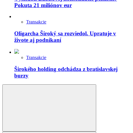
Pokuta 21 miliónov eur
Transakcie
Oligarcha Široký sa rozviedol. Upratuje v
živote aj podnikaní
Transakcie
Širokého holding odchádza z bratislavskej
burzy