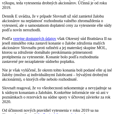
výkupu, teda vytesnenia drobných akcionárov. Účinná je od roku
2019.
Denník E uvádza, že v prípade Slovnaft už súd zamietol žalobu
akcionárov na neplatnosť rozhodnutia valného zhromaždenia o
vytesnení, ale o samostatnom doplatení ceny za vytesnenie ešte súdy
podľa novín nerozhodli.
Podľa
verejne dostupných údajov
však Okresný súd Bratislava II na
jeseň minulého roka zastavil konanie o žalobe združenia malých
akcionárov Slovnaftu proti rafinérii a jej materskej skupine MOL,
ktorou sa združenie domáhalo preskúmania primeranosti
protiplnenia za vytesnenie. Konanie bolo podľa rozhodnutia
zastavené pre nezaplatenie súdneho poplatku.
Nie je však vylúčené, že okrem tohto konania boli podané ešte aj iné
žaloby (možno aj individuálnymi žalobcami – bývalými drobnými
akcionármi), o ktorých ešte nebolo rozhodnuté.
Slovnaft reagoval, že vo všeobecnosti nekomentuje a nevyjadruje sa
k súdnym konaniam a žalobám. Konkrétne informácie nie sú ani v
poznámkach o rezervách na súdne spory v účtovnej závierke za rok
2020.
Od účinnosti nových pravidiel vytesnenia v roku 2019 sa na