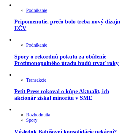
Podnikanie
Pripomenutie, prečo bolo treba nový dizajn
EČV
Podnikanie
Spory o rekordnú pokutu za obídenie
Protimonopolného úradu budú trvať roky
Transakcie
Petit Press rokoval o kúpe Aktualít, ich
akcionár získal minoritu v SME
Rozhodnutia
Spory
Výsledok Babišovej konsolidácie pekární?