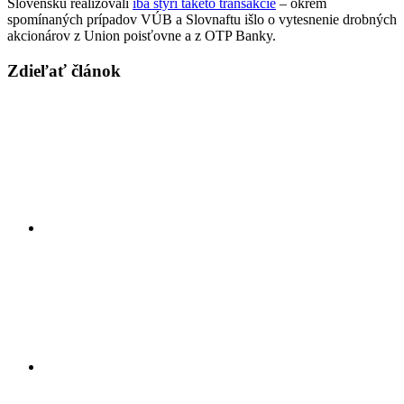
Slovensku realizovali
iba štyri takéto transakcie
– okrem
spomínaných prípadov VÚB a Slovnaftu išlo o vytesnenie drobných
akcionárov z Union poisťovne a z OTP Banky.
Zdieľať článok