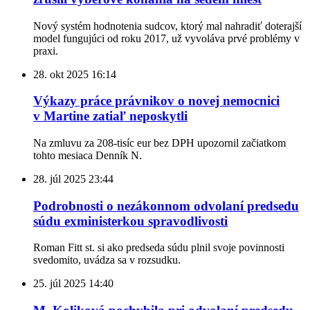
Nový systém hodnotenia sudcov, ktorý mal nahradiť doterajší
model fungujúci od roku 2017, už vyvoláva prvé problémy v
praxi.
28. okt 2025
16:14
Výkazy práce právnikov o novej nemocnici
v Martine zatiaľ neposkytli
Na zmluvu za 208-tisíc eur bez DPH upozornil začiatkom
tohto mesiaca Denník N.
28. júl 2025
23:44
Podrobnosti o nezákonnom odvolaní predsedu
súdu exministerkou spravodlivosti
Roman Fitt st. si ako predseda súdu plnil svoje povinnosti
svedomito, uvádza sa v rozsudku.
25. júl 2025
14:40