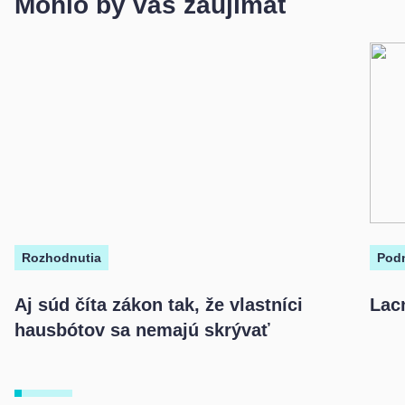
Mohlo by vás zaujímať
Rozhodnutia
Podn
Aj súd číta zákon tak, že vlastníci
Lac
hausbótov sa nemajú skrývať