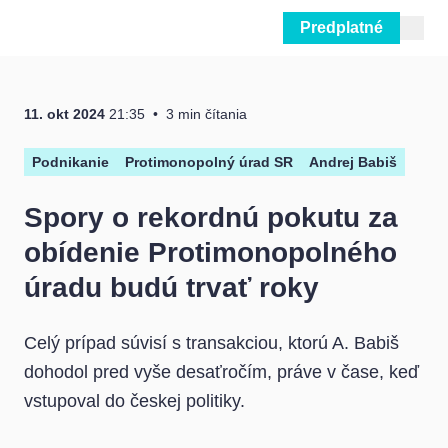
Predplatné
Prejsť na obsah
11. okt 2024
21:35
3 min čítania
Podnikanie
Protimonopolný úrad SR
Andrej Babiš
Spory o rekordnú pokutu za
obídenie Protimonopolného
úradu budú trvať roky
Celý prípad súvisí s transakciou, ktorú A. Babiš
dohodol pred vyše desaťročím, práve v čase, keď
vstupoval do českej politiky.