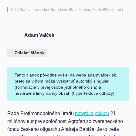
Sídlo Správneho súdu v Bratislave. (Foto: Kontext Media/Filip Izrael )
Adam Valček
Zdielať článok
Tento článok pôvodne vyšiel na webe adamvalcek.sk,
preto sa v ňom môže vyskytnúť autorský singulár
(formulácie v prvej osobe jednotného čísla) a
nesprávne linky na iný obsah (hypertextové odkazy).
Rada Protimonopolného úradu
potvrdila pokutu
21
miliónov eur pre spoločnosť Agrofert zo zvereneckého
fondu českého oligarchu Andreja Babiša. Je to tretia