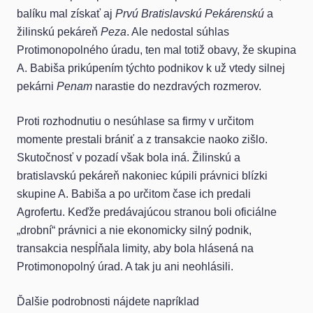
balíku mal získať aj
Prvú Bratislavskú Pekárenskú
a
žilinskú pekáreň
Peza
. Ale nedostal súhlas
Protimonopolného úradu, ten mal totiž obavy, že skupina
A. Babiša prikúpením týchto podnikov k už vtedy silnej
pekárni
Penam
narastie do nezdravých rozmerov.
Proti rozhodnutiu o nesúhlase sa firmy v určitom
momente prestali brániť a z transakcie naoko zišlo.
Skutočnosť v pozadí však bola iná. Žilinskú a
bratislavskú pekáreň nakoniec kúpili právnici blízki
skupine A. Babiša a po určitom čase ich predali
Agrofertu. Keďže predávajúcou stranou boli oficiálne
„drobní“ právnici a nie ekonomicky silný podnik,
transakcia nespĺňala limity, aby bola hlásená na
Protimonopolný úrad. A tak ju ani neohlásili.
Ďalšie podrobnosti nájdete napríklad