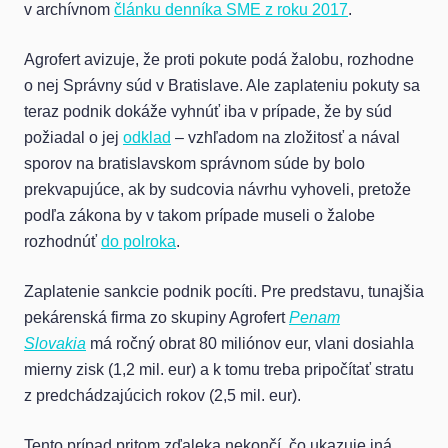
v archívnom
článku denníka SME z roku 2017
.
Agrofert avizuje, že proti pokute podá žalobu, rozhodne
o nej Správny súd v Bratislave. Ale zaplateniu pokuty sa
teraz podnik dokáže vyhnúť iba v prípade, že by súd
požiadal o jej
odklad
– vzhľadom na zložitosť a nával
sporov na bratislavskom správnom súde by bolo
prekvapujúce, ak by sudcovia návrhu vyhoveli, pretože
podľa zákona by v takom prípade museli o žalobe
rozhodnúť
do polroka
.
Zaplatenie sankcie podnik pocíti. Pre predstavu, tunajšia
pekárenská firma zo skupiny Agrofert
Penam
Slovakia
má ročný obrat 80 miliónov eur, vlani dosiahla
mierny zisk (1,2 mil. eur) a k tomu treba pripočítať stratu
z predchádzajúcich rokov (2,5 mil. eur).
Tento prípad pritom zďaleka nekončí, čo ukazuje iná