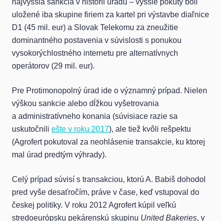
najvyššia sankcia v histórii úradu – vyššie pokuty boli
uložené iba skupine firiem za kartel pri výstavbe diaľnice
D1 (45 mil. eur) a Slovak Telekomu za zneužitie
dominantného postavenia v súvislosti s ponukou
vysokorýchlostného internetu pre alternatívnych
operátorov (29 mil. eur).
Pre Protimonopolný úrad ide o významný prípad. Nielen
výškou sankcie alebo dĺžkou vyšetrovania
a administratívneho konania (súvisiace razie sa
uskutočnili
ešte v roku 2017
), ale tiež kvôli rešpektu
(Agrofert pokutoval za neohlásenie transakcie, ku ktorej
mal úrad predtým výhrady).
Celý prípad súvisí s transakciou, ktorú A. Babiš dohodol
pred vyše desaťročím, práve v čase, keď vstupoval do
českej politiky. V roku 2012 Agrofert kúpil veľkú
stredoeurópsku pekárenskú skupinu
United Bakeries
, v