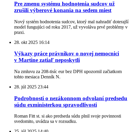
Pre zmenu systému hodnotenia sudcov už
zrušili výberové konania na sedem miest
Nový systém hodnotenia sudcov, ktorý mal nahradiť doterajší
model fungujúci od roku 2017, už vyvoláva prvé problémy v
praxi.
28. okt 2025
16:14
Výkazy práce právnikov o novej nemocnici
v Martine zatiaľ neposkytli
Na zmluvu za 208-tisíc eur bez DPH upozornil začiatkom
tohto mesiaca Denník N.
28. júl 2025
23:44
Podrobnosti o nezákonnom odvolaní predsedu
súdu exministerkou spravodlivosti
Roman Fitt st. si ako predseda súdu plnil svoje povinnosti
svedomito, uvádza sa v rozsudku.
25. júl 2025
14:40