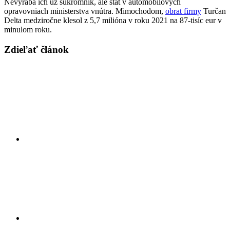
Nevyrába ich už súkromník, ale štát v automobilových
opravovniach ministerstva vnútra. Mimochodom,
obrat firmy
Turčan
Delta medziročne klesol z 5,7 milióna v roku 2021 na 87-tisíc eur v
minulom roku.
Zdieľať článok