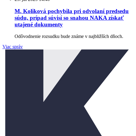
M. Koliková pochybila pri odvolaní predsedu
súdu, prípad súvisí so snahou NAKA získať
utajené dokumenty
Odôvodnenie rozsudku bude známe v najbližších dňoch.
Viac správ