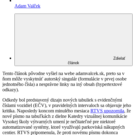
Adam Valček
Zdielať
článok
Tento článok pôvodne vyšiel na webe adamvalcek.sk, preto sa v
ňom môže vyskytnúť autorský singulár (formulácie v prvej osobe
jednotného čísla) a nesprávne linky na iný obsah (hypertextové
odkazy).
Odkedy bol predstavený dizajn nových tabuliek s evidenčnými
číslami vozidiel (EČV), v pravidelných intervaloch sa objavuje jeho
kritika. Naposledy koncom minulého mesiaca
RTVS upozornila
, že
nové písmo na tabuľkách z dielne Katedry vizuálnej komunikácie
Vysokej školy výtvarných umení je nečitateľné pre niektoré
automatizované systémy, ktoré využívajú parkoviská nákupných
centier. RTVS pripomenula, že proti novému písmu dokonca