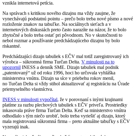
vznikla internetová petícia.
Na správach s kritikou nového dizajnu ma vždy zaujme, že
vynechávajú podstatnú pointu – prečo bolo treba nové písmo a nové
rozloženie znakov na tabuľke. Na sociálnych sieťach a v
internetových diskusiách preto často narazíte na názor, že to bolo
zbytočné a bolo treba ostať pri pôvodnom. No v skutočnosti to
nebol rozmar a používanie predchádzajúceho dizajnu by bolo
riskantné.
Predchádzajúci dizajn tabuliek s EČV mal totiž zaregistrovaný ich
výrobca – súkromná firma Turčan Delta.
V minulosti na to
upozornil
INESS a denník SME. Dizajn tabuliek mal podnik
„patentovaný“ už od roku 1996, hoci ho určovala vyhláška
ministerstva vnútra. Dizajn sa síce v priebehu rokov menil,
no Turčan Delta si vždy stihol aktualizovať aj registráciu na Úrade
priemyselného vlastníctva.
INESS v minulosti vypočítal
, že v porovnaní s inými krajinami
platíme za razbu plechových tabuliek s EČV priveľa. Prostriedky
inkasovala práve firma Turčan Delta. Keď sa ministerstvo vnútra
odhodlalo s tým niečo urobiť, bolo treba vyriešiť aj dizajn, ktorý
mala registrovaná súkromná firma – preto aktuálne tabuľky s EČV
vyzerajú inak.