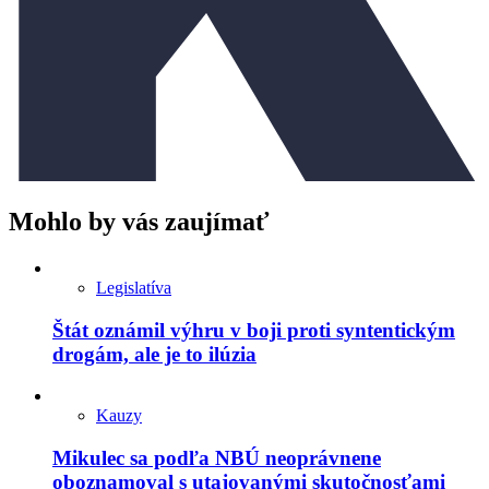
Mohlo by vás zaujímať
Legislatíva
Štát oznámil výhru v boji proti syntentickým
drogám, ale je to ilúzia
Kauzy
Mikulec sa podľa NBÚ neoprávnene
oboznamoval s utajovanými skutočnosťami