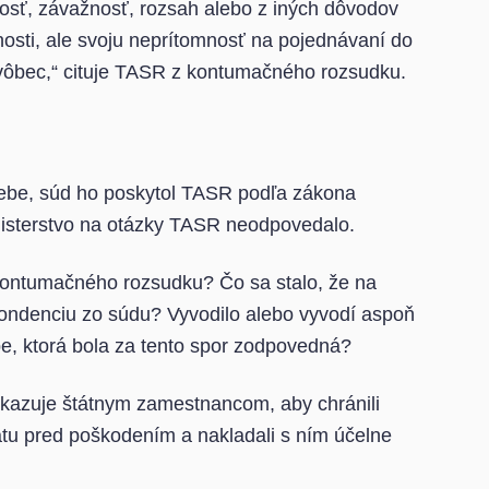
osť, závažnosť, rozsah alebo z iných dôvodov
nosti, ale svoju neprítomnosť na pojednávaní do
 vôbec,“ cituje TASR z kontumačného rozsudku.
webe, súd ho poskytol TASR podľa zákona
nisterstvo na otázky TASR neodpovedalo.
 kontumačného rozsudku? Čo sa stalo, že na
pondenciu zo súdu? Vyvodilo alebo vyvodí aspoň
, ktorá bola za tento spor zodpovedná?
rikazuje štátnym zamestnancom, aby chránili
átu pred poškodením a nakladali s ním účelne