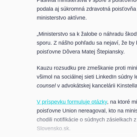
Pasivita ministerstva v spore s poisťovň
podala aj súkromná zdravotná poisťovňa
ministerstvo aktívne.
„Ministerstvo sa k žalobe o náhradu škod
sporu. Z nášho pohľadu sa nejaví, že by 
poisťovne Dôvera Matej Štepiansky.
Kauzu rozsudku pre zmeškanie proti mini
všimol na sociálnej sieti LinkedIn súdny 
counsel
v advokátskej kancelárii Kinstell
V príspevku formuluje otázky
, na ktoré m
poisťovne Union nereagoval, kto na min
chodili notifikácie o súdnych zásielkach 
Slovensko.sk.