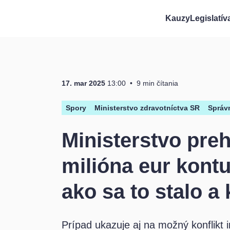
Kauzy
Legislatív
Prejsť na obsah
17. mar 2025
13:00
9 min čítania
Spory
Ministerstvo zdravotníctva SR
Správn
Ministerstvo preh
milióna eur kont
ako sa to stalo a
Prípad ukazuje aj na možný konflikt 