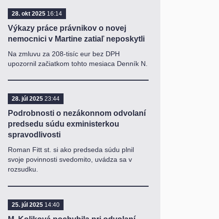
28. okt 2025
16:14
Výkazy práce právnikov o novej
nemocnici v Martine zatiaľ neposkytli
Na zmluvu za 208-tisíc eur bez DPH
upozornil začiatkom tohto mesiaca Denník N.
28. júl 2025
23:44
Podrobnosti o nezákonnom odvolaní
predsedu súdu exministerkou
spravodlivosti
Roman Fitt st. si ako predseda súdu plnil
svoje povinnosti svedomito, uvádza sa v
rozsudku.
25. júl 2025
14:40