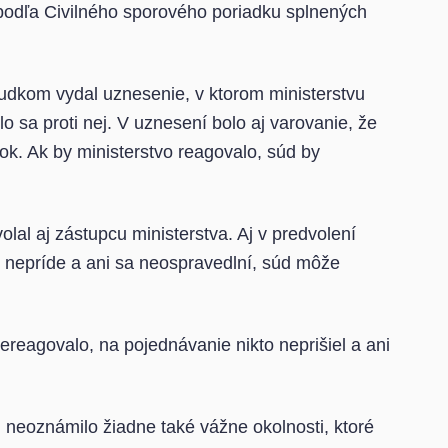
podľa Civilného sporového poriadku splnených
sudkom vydal uznesenie, v ktorom ministerstvu
ilo sa proti nej. V uznesení bolo aj varovanie, že
k. Ak by ministerstvo reagovalo, súd by
lal aj zástupcu ministerstva. Aj v predvolení
to nepríde a ani sa neospravedlní, súd môže
ereagovalo, na pojednávanie nikto neprišiel a ani
 neoznámilo žiadne také vážne okolnosti, ktoré