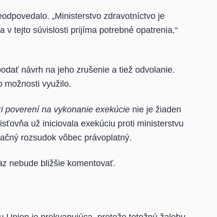
eodpovedalo. „Ministerstvo zdravotníctvo je
 tejto súvislosti prijíma potrebné opatrenia,“
odať návrh na jeho zrušenie a tiež odvolanie.
to možnosti využilo.
ri poverení na vykonanie exekúcie
nie je žiaden
isťovňa už iniciovala exekúciu proti ministerstvu
umačný rozsudok vôbec právoplatný.
az nebude bližšie komentovať.