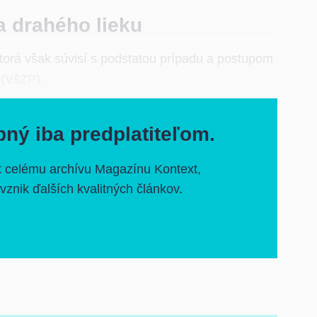
a drahého lieku
ktorá však súvisí s podstatou prípadu a postupom
 (VšZP).
pný iba predplatiteľom.
k celému archívu Magazínu Kontext,
vznik ďalších kvalitných článkov.