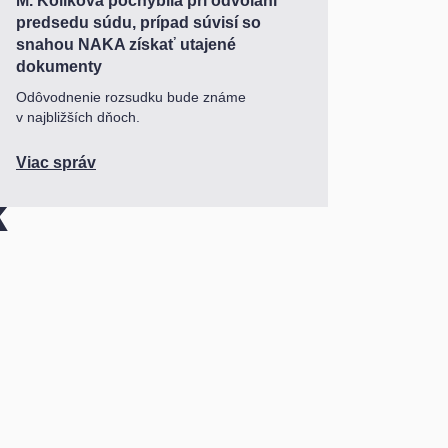
M. Koliková pochybila pri odvolaní
predsedu súdu, prípad súvisí so
snahou NAKA získať utajené
dokumenty
Odôvodnenie rozsudku bude známe
v najbližších dňoch.
Viac správ