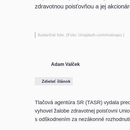
zdravotnou poisťovňou a jej akcioná
Ilustarčné foto. (Foto: Unsplash.com/matnapo )
Adam Valček
Zdielať článok
Tlačová agentúra SR (TASR) vydala pre
vyhovel žalobe zdravotnej poisťovni Union
s odškodnením za nezákonné rozhodnutie 