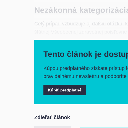
Nezákonná kategorizáci
Celý prípad vzbudzuje aj ďalšiu otázku, 
štátnej Všeobecnej zdravotnej poisťovne
Tento článok je dostu
Kúpou predplatného získate prístup 
pravidelnému newslettru a podporíte 
Kúpiť predplatné
Zdieľať článok