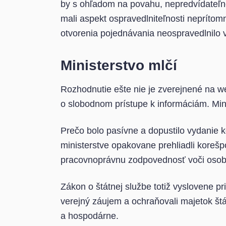
by s ohľadom na povahu, nepredvídateľn
mali aspekt ospravedlniteľnosti neprítom
otvorenia pojednávania neospravedlnilo
Ministerstvo mlčí
Rozhodnutie ešte nie je zverejnené na 
o slobodnom prístupe k informáciám. Mi
Prečo bolo pasívne a dopustilo vydanie
ministerstve opakovane prehliadli koreš
pracovnoprávnu zodpovednosť voči osobe
Zákon o štátnej službe totiž vyslovene p
verejný záujem a ochraňovali majetok št
a hospodárne.