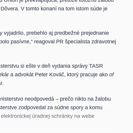
ou Union je prekvapujúca, pretože totožnú žalobu
 Dôvera. V tomto konaní na tom istom súde je
y vyjadrilo, prebehlo aj predbežné prejednanie
bolo pasívne,“ reagoval PR špecialista zdravotnej
sterstvu si ešte v deň vydania správy TASR
lekár a advokát Peter Kováč, ktorý pracuje ako
of
ar.
inisterstvo neodpovedá – prečo nikto na žalobu
isterstve zodpovedal za súdne spory a komu
z elektronickej úradnej schránky na webe