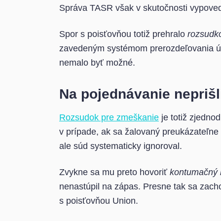
Správa TASR však v skutočnosti vypove
Spor s poisťovňou totiž prehralo
rozsudk
zavedeným systémom prerozdeľovania úloh
nemalo byť možné.
Na pojednávanie neprišli
Rozsudok pre zmeškanie
je totiž zjedno
v prípade, ak sa žalovaný preukázateľne
ale súd systematicky ignoroval.
Zvykne sa mu preto hovoriť
kontumačný 
nenastúpil na zápas. Presne tak sa zacho
s poisťovňou Union.