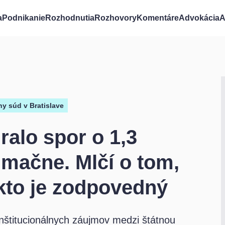
a
Podnikanie
Rozhodnutia
Rozhovory
Komentáre
Advokácia
A
y súd v Bratislave
ralo spor o 1,3
umačne. Mlčí o tom,
 kto je zodpovedný
inštitucionálnych záujmov medzi štátnou