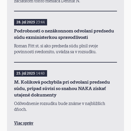
začiatkom tohto mesiaca Denník N.
28. júl 2025
23:44
Podrobnosti o nezákonnom odvolaní predsedu
súdu exministerkou spravodlivosti
Roman Fitt st. si ako predseda súdu plnil svoje
povinnosti svedomito, uvádza sa v rozsudku.
25. júl 2025
14:40
M. Koliková pochybila pri odvolaní predsedu
súdu, prípad súvisí so snahou NAKA získať
utajené dokumenty
Odôvodnenie rozsudku bude známe v najbližších
dňoch.
Viac správ