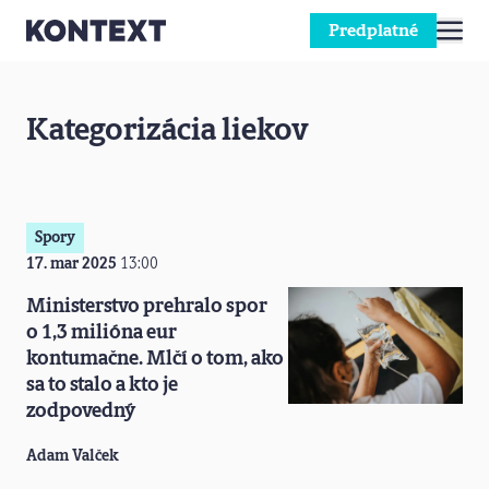
Predplatné
Prejsť na obsah
Kategorizácia liekov
Spory
17. mar 2025
13:00
Ministerstvo prehralo spor
o 1,3 milióna eur
kontumačne. Mlčí o tom, ako
sa to stalo a kto je
zodpovedný
Adam Valček