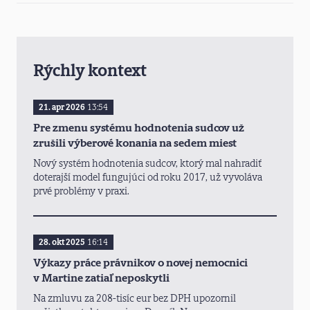
Rýchly kontext
21. apr 2026
13:54
Pre zmenu systému hodnotenia sudcov už
zrušili výberové konania na sedem miest
Nový systém hodnotenia sudcov, ktorý mal nahradiť
doterajší model fungujúci od roku 2017, už vyvoláva
prvé problémy v praxi.
28. okt 2025
16:14
Výkazy práce právnikov o novej nemocnici
v Martine zatiaľ neposkytli
Na zmluvu za 208-tisíc eur bez DPH upozornil