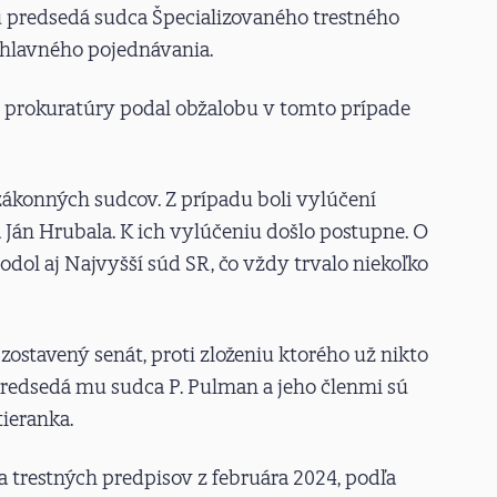
u predsedá sudca Špecializovaného trestného
 hlavného pojednávania.
j prokuratúry podal obžalobu v tomto prípade
 zákonných sudcov. Z prípadu boli vylúčení
 Ján Hrubala. K ich vylúčeniu došlo postupne. O
ol aj Najvyšší súd SR, čo vždy trvalo niekoľko
 zostavený senát, proti zloženiu ktorého už nikto
redsedá mu sudca P. Pulman a jeho členmi sú
ieranka.
 trestných predpisov z februára 2024, podľa