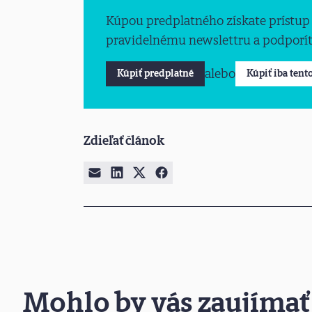
Kúpou predplatného získate prístup
pravidelnému newslettru a podporíte
alebo
Kúpiť predplatné
Kúpiť iba tent
Zdieľať článok
Mohlo by vás zaujímať