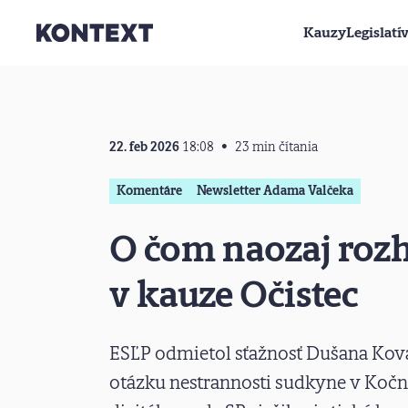
Kauzy
Legislatí
Prejsť na obsah
22. feb 2026
18:08
23 min čítania
Komentáre
Newsletter Adama Valčeka
O čom naozaj rozh
v kauze Očistec
ESĽP odmietol sťažnosť Dušana Kov
otázku nestrannosti sudkyne v Kočn