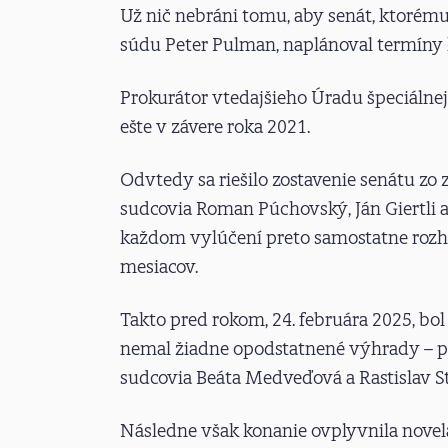
Už nič nebráni tomu, aby senát, ktorém
súdu Peter Pulman, naplánoval termíny
Prokurátor vtedajšieho Úradu špeciálne
ešte v závere roka 2021.
Odvtedy sa riešilo zostavenie senátu zo
sudcovia Roman Púchovský, Ján Giertli a
každom vylúčení preto samostatne rozhod
mesiacov.
Takto pred rokom, 24. februára 2025, bol
nemal žiadne opodstatnené výhrady – p
sudcovia Beáta Medveďová a Rastislav St
Následne však konanie ovplyvnila novela