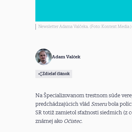
Newsletter Adama Valčeka. (Foto: Kontext Media )
Adam Valček
Zdielať článok
Na Špecializovanom trestnom súde verej
predchádzajúcich vlád
Smeru
bola políc
SR totiž zamietol sťažnosti siedmich (z 
známej ako
Očistec
.