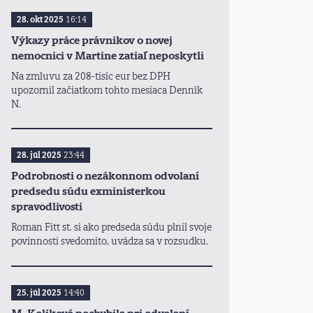
28. okt 2025
16:14
Výkazy práce právnikov o novej
nemocnici v Martine zatiaľ neposkytli
Na zmluvu za 208-tisíc eur bez DPH
upozornil začiatkom tohto mesiaca Denník
N.
28. júl 2025
23:44
Podrobnosti o nezákonnom odvolaní
predsedu súdu exministerkou
spravodlivosti
Roman Fitt st. si ako predseda súdu plnil svoje
povinnosti svedomito, uvádza sa v rozsudku.
25. júl 2025
14:40