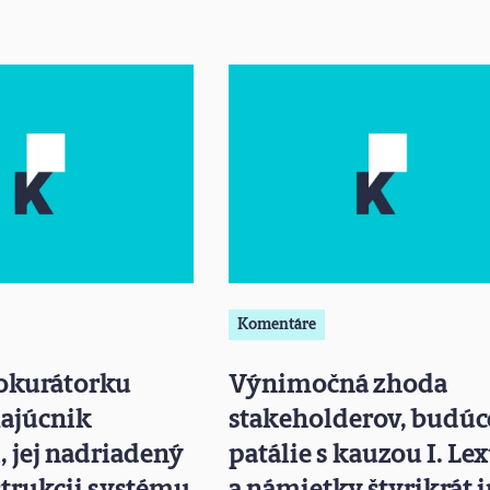
Komentáre
rokurátorku
Výnimočná zhoda
Kajúcnik
stakeholderov, budúc
, jej nadriadený
patálie s kauzou I. Le
štrukcii systému
a námietky štyrikrát 