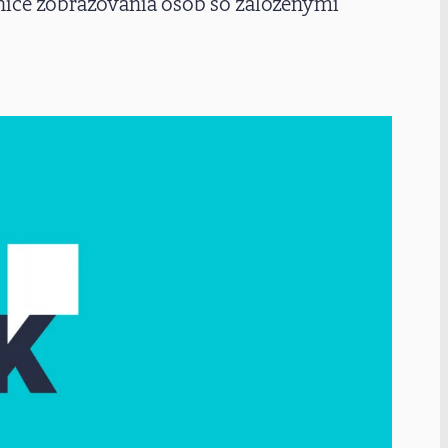
hranice zobrazovania osôb so založenými