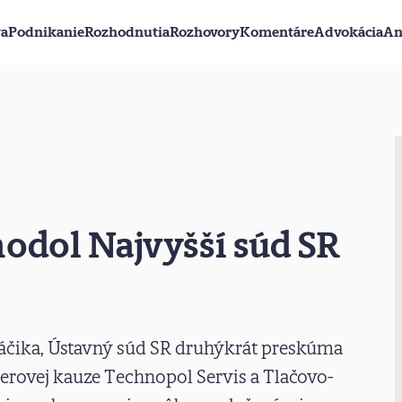
va
Podnikanie
Rozhodnutia
Rozhovory
Komentáre
Advokácia
An
odol Najvyšší súd SR
áčika, Ústavný súd SR druhýkrát preskúma
erovej kauze Technopol Servis a Tlačovo-