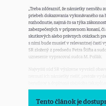
„Treba zdôrazniť, že námietky nemôžu z
priebeh dokazovania vykonávaného na h
rozhodnutie, najmä čo sa týka zákonnost
zabezpečených v prípravnom konaní, či 
skutkových alebo právnych otázkach prej
s nimi bude musieť v relevantnej časti 
SR zložený z predsedu Petra Štifta a sud
uznesenie vypracoval sudca M. Pollák.
Najvyšší súd SR výslovne vyvrátil obavu
nemusí ich námietky riešiť, pretože vyd
benefitov a doplnená obžaloba tak spĺňa 
Tento článok je dostup