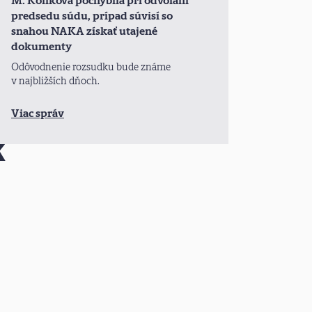
M. Koliková pochybila pri odvolaní
predsedu súdu, prípad súvisí so
snahou NAKA získať utajené
dokumenty
Odôvodnenie rozsudku bude známe
v najbližších dňoch.
Viac správ