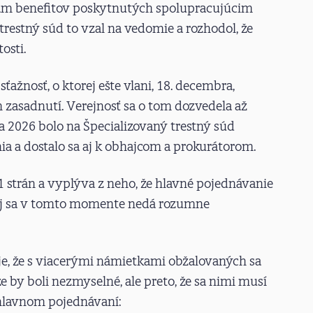
nam benefitov poskytnutých spolupracujúcim
 trestný súd to vzal na vedomie a rozhodol, že
osti.
žnosť, o ktorej ešte vlani, 18. decembra,
 zasadnutí. Verejnosť sa o tom dozvedela až
a 2026 bolo na Špecializovaný trestný súd
 a dostalo sa aj k obhajcom a prokurátorom.
strán a vyplýva z neho, že hlavné pojednávanie
voj sa v tomto momente nedá rozumne
je, že s viacerými námietkami obžalovaných sa
e by boli nezmyselné, ale preto, že sa nimi musí
 hlavnom pojednávaní: