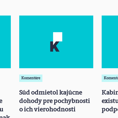
Komentáre
Koment
Súd odmietol kajúcne
Kabin
e
dohody pre pochybnosti
existu
xu
o ich vierohodnosti
podp
inak