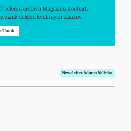
 k celému archívu Magazínu Kontext,
 vznik ďalších kvalitných článkov.
o článok
Newsletter Adama Valčeka