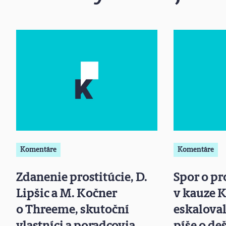
Komentáre
Komentáre
Zdanenie prostitúcie, D.
Spor o p
Lipšic a M. Kočner
v kauze 
o Threeme, skutoční
eskaloval
vlastníci a poradcovia
píše o de