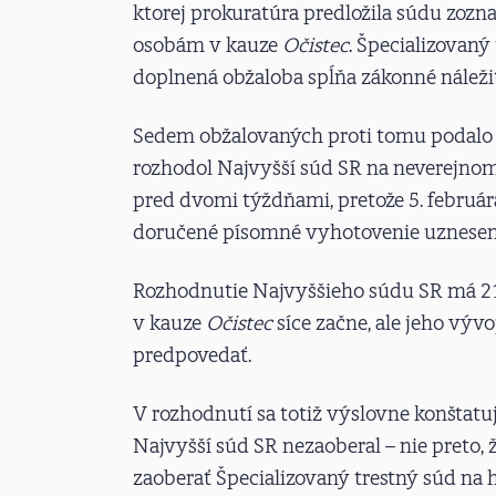
ktorej prokuratúra predložila súdu zoz
osobám v kauze
Očistec
. Špecializovaný
doplnená obžaloba spĺňa zákonné náležit
Sedem obžalovaných proti tomu podalo sťa
rozhodol Najvyšší súd SR na neverejnom
pred dvomi týždňami, pretože 5. február
doručené písomné vyhotovenie uznesenia
Rozhodnutie Najvyššieho súdu SR má 21 
v kauze
Očistec
síce začne, ale jeho vý
predpovedať.
V rozhodnutí sa totiž výslovne konštatu
Najvyšší súd SR nezaoberal – nie preto, ž
zaoberať Špecializovaný trestný súd na