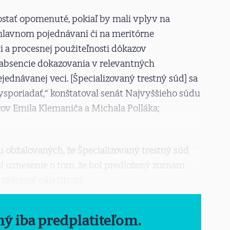
ostať opomenuté, pokiaľ by mali vplyv na
lavnom pojednávaní či na meritórne
i a procesnej použiteľnosti dôkazov
absencie dokazovania v relevantných
ednávanej veci. [Špecializovaný trestný súd] sa
vysporiadať,“ konštatoval senát Najvyššieho súdu
cov Emila Klemaniča a Michala Polláka;
 obžalovaných, že Špecializovaný trestný súd
al uznesenie o tom, že bol predložený zoznam
zákonné náležitosti:
ný iba predplatiteľom.