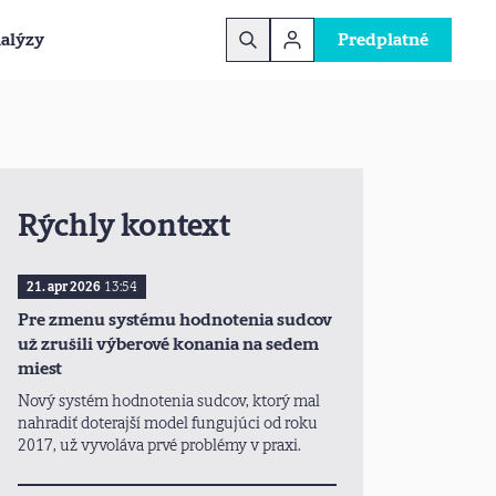
alýzy
Predplatné
Rýchly kontext
21. apr 2026
13:54
Pre zmenu systému hodnotenia sudcov
už zrušili výberové konania na sedem
miest
Nový systém hodnotenia sudcov, ktorý mal
nahradiť doterajší model fungujúci od roku
2017, už vyvoláva prvé problémy v praxi.