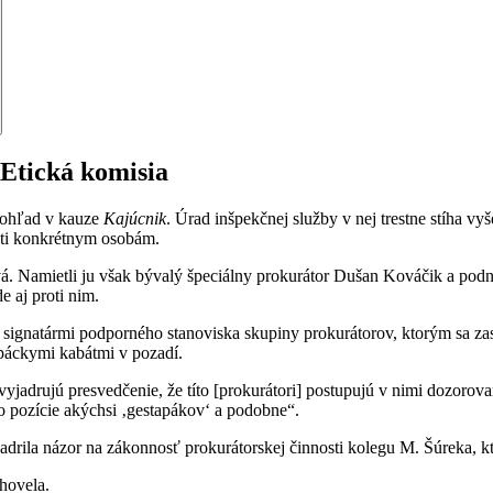
tická komisia
 dohľad v kauze
Kajúcnik
. Úrad inšpekčnej služby v nej trestne stíha v
roti konkrétnym osobám.
 Namietli ju však bývalý špeciálny prokurátor Dušan Kováčik a podni
 aj proti nim.
 signatármi podporného stanoviska skupiny prokurátorov, ktorým sa za
tapáckymi kabátmi v pozadí.
„vyjadrujú presvedčenie, že títo [prokurátori] postupujú v nimi dozor
 pozície akýchsi ‚gestapákov‘ a podobne“.
adrila názor na zákonnosť prokurátorskej činnosti kolegu M. Šúreka, kt
yhovela.