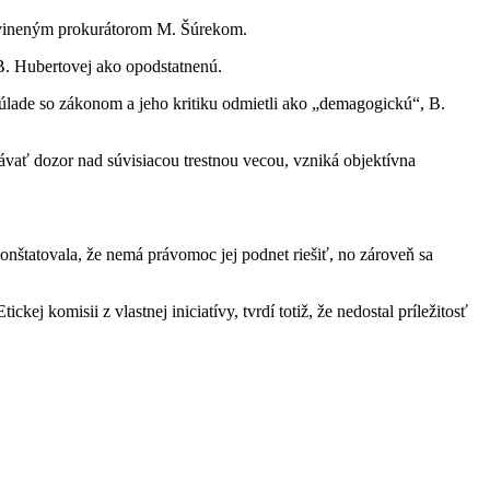
obvineným prokurátorom M. Šúrekom.
 B. Hubertovej ako opodstatnenú.
 súlade so zákonom a jeho kritiku odmietli ako „demagogickú“, B.
vať dozor nad súvisiacou trestnou vecou, vzniká objektívna
nštatovala, že nemá právomoc jej podnet riešiť, no zároveň sa
j komisii z vlastnej iniciatívy, tvrdí totiž, že nedostal príležitosť