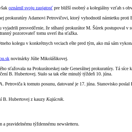
 však
oznámil svoju zaujatosť
pre bližší osobný a kolegiálny vzťah s 
nej prokuratúry Adamovi Petrovičovi, ktorý vyhodnotil námietku proti
u vyjadrili presvedčenie, že stíhaný prokurátor M. Šúrek postupoval v
stranný pozorovateľ tomu uverí iba sťažka.
tneho kolegu v konkrétnych veciach ešte pred tým, ako má sám vykoná
pou.sk
novinárky Júlie Mikolášikovej.
o sťažovala na Prokurátorskej rade Generálnej prokuratúry. Tá síce ko
čení B. Hubertovej. Stalo sa tak ešte minulý týždeň 10. júna.
Petroviča k tomuto posunu, datované je 17. júna. Stanovisko poslal Eticke
ní B. Hubertovej z kauzy
Kajúcnik
.
om a pravidelnému týždennému newsletteru.