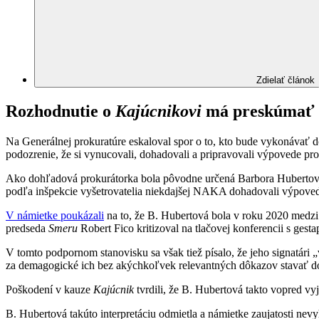
Zdielať článok
Rozhodnutie o
Kajúcnikovi
má preskúmať E
Na Generálnej prokuratúre eskaloval spor o to, kto bude vykonávať
podozrenie, že si vynucovali, dohadovali a pripravovali výpovede p
Ako dohľadová prokurátorka bola pôvodne určená Barbora Hubertová.
podľa inšpekcie vyšetrovatelia niekdajšej NAKA dohadovali výpovede
V námietke poukázali
na to, že B. Hubertová bola v roku 2020 medzi
predseda
Smeru
Robert Fico kritizoval na tlačovej konferencii s ges
V tomto podpornom stanovisku sa však tiež písalo, že jeho signatári 
za demagogické ich bez akýchkoľvek relevantných dôkazov stavať do
Poškodení v kauze
Kajúcnik
tvrdili, že B. Hubertová takto vopred vyj
B. Hubertová takúto interpretáciu odmietla a námietke zaujatosti nev