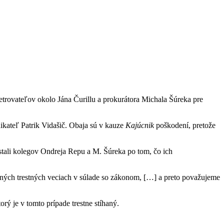
yšetrovateľov okolo Jána Čurillu a prokurátora Michala Šúreka pre
kateľ Patrik Vidašič. Obaja sú v kauze
Kajúcnik
poškodení, pretože
stali kolegov Ondreja Repu a M. Šúreka po tom, čo ich
ovaných trestných veciach v súlade so zákonom, […] a preto považujeme
orý je v tomto prípade trestne stíhaný.