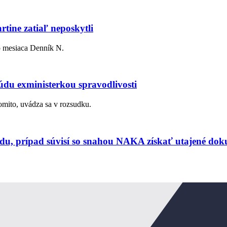
tine zatiaľ neposkytli
o mesiaca Denník N.
du exministerkou spravodlivosti
domito, uvádza sa v rozsudku.
údu, prípad súvisí so snahou NAKA získať utajené do