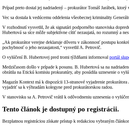
Prípad preto dostal jej nadriadený – prokurátor Tomáš Jarábek, ktorý
Vec sa dostala k vedúcemu oddelenia všeobecnej kriminality Generál
V rozhodnutí vysvetlil, že ak signatári podporného stanoviska dopred
Hubertová sa síce môže subjektívne cítiť nezaujatá, no rozumný a ne
„Ak prokurátor verejne deklaruje dôveru v zákonnosť postupu konkré
pochybnosť o jeho nezaujatosti,“ vysvetlil A. Petrovič.
O vylúčení B. Hubertovej pred tromi týždňami informoval
portál slu
Medzičasom došlo v prípade k posunu. B. Hubertová sa na nadriadenéh
obrátila na Etickú komisiu prokuratúry, aby posúdila uznesenie o vylú
Magazín Kontext má k dispozícii 13-stranové vyjadrenie prokurátora A. 
vyjadriť sa k výhradám kolegyne pred prokurátorskou radou.
V stanovisku sa A. Petrovič vrátil k odôvodneniu uznesenia o vylúče
Tento článok je dostupný po registrácii.
Bezplatnou registráciou získate prístup k redakciou vybraným článk