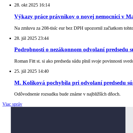
28. okt 2025
16:14
Výkazy práce právnikov o novej nemocnici v Mar
Na zmluvu za 208-tisíc eur bez DPH upozornil začiatkom toht
28. júl 2025
23:44
Podrobnosti o nezákonnom odvolaní predsedu sú
Roman Fitt st. si ako predseda súdu plnil svoje povinnosti sve
25. júl 2025
14:40
M. Koliková pochybila pri odvolaní predsedu s
Odôvodnenie rozsudku bude známe v najbližších dňoch.
Viac správ