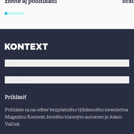
živote aj podnikaní
brat
O nás
Spolupráca
Prihlásiť
Prihláste sa na odber bezplatného týždenného newslettra
Magazínu Kontext, ktorého hlavným autorom je Adam
Valček.