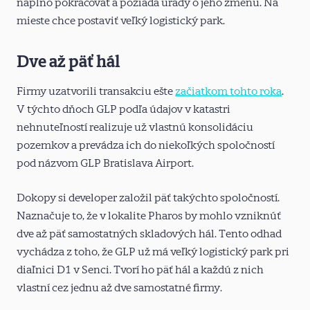
naplno pokračovať a požiada úrady o jeho zmenu. Na
mieste chce postaviť veľký logistický park.
Dve až päť hál
Firmy uzatvorili transakciu ešte
začiatkom tohto roka
.
V týchto dňoch GLP podľa údajov v katastri
nehnuteľností realizuje už vlastnú konsolidáciu
pozemkov a prevádza ich do niekoľkých spoločností
pod názvom GLP Bratislava Airport.
Dokopy si developer založil päť takýchto spoločností.
Naznačuje to, že v lokalite Pharos by mohlo vzniknúť
dve až päť samostatných skladových hál. Tento odhad
vychádza z toho, že GLP už má veľký logistický park pri
diaľnici D1 v Senci. Tvorí ho päť hál a každú z nich
vlastní cez jednu až dve samostatné firmy.