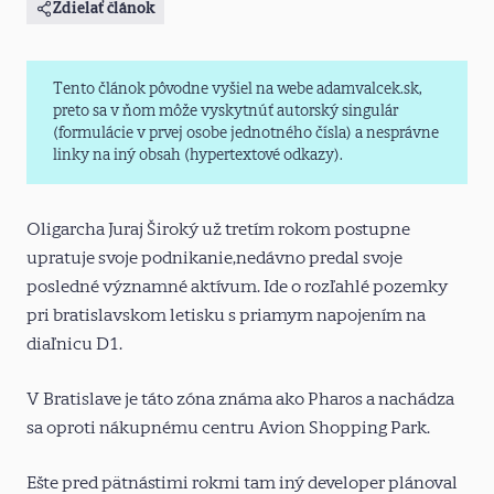
Zdielať článok
Tento článok pôvodne vyšiel na webe adamvalcek.sk,
preto sa v ňom môže vyskytnúť autorský singulár
(formulácie v prvej osobe jednotného čísla) a nesprávne
linky na iný obsah (hypertextové odkazy).
Oligarcha Juraj Široký už tretím rokom postupne
upratuje svoje podnikanie,nedávno predal svoje
posledné významné aktívum. Ide o rozľahlé pozemky
pri bratislavskom letisku s priamym napojením na
diaľnicu D1.
V Bratislave je táto zóna známa ako Pharos a nachádza
sa oproti nákupnému centru Avion Shopping Park.
Ešte pred pätnástimi rokmi tam iný developer plánoval