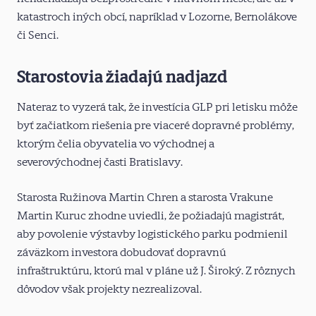
katastroch iných obcí, napríklad v Lozorne, Bernolákove
či Senci.
Starostovia žiadajú nadjazd
Nateraz to vyzerá tak, že investícia GLP pri letisku môže
byť začiatkom riešenia pre viaceré dopravné problémy,
ktorým čelia obyvatelia vo východnej a
severovýchodnej časti Bratislavy.
Starosta Ružinova Martin Chren a starosta Vrakune
Martin Kuruc zhodne uviedli, že požiadajú magistrát,
aby povolenie výstavby logistického parku podmienil
záväzkom investora dobudovať dopravnú
infraštruktúru, ktorú mal v pláne už J. Široký. Z rôznych
dôvodov však projekty nezrealizoval.