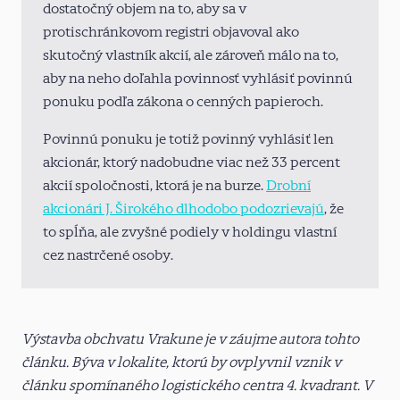
dostatočný objem na to, aby sa v
protischránkovom registri objavoval ako
skutočný vlastník akcií, ale zároveň málo na to,
aby na neho doľahla povinnosť vyhlásiť povinnú
ponuku podľa zákona o cenných papieroch.
Povinnú ponuku je totiž povinný vyhlásiť len
akcionár, ktorý nadobudne viac než 33 percent
akcií spoločnosti, ktorá je na burze.
Drobní
akcionári J. Širokého dlhodobo podozrievajú
, že
to spĺňa, ale zvyšné podiely v holdingu vlastní
cez nastrčené osoby.
Výstavba obchvatu Vrakune je v záujme autora tohto
článku. Býva v lokalite, ktorú by ovplyvnil vznik v
článku spomínaného logistického centra 4. kvadrant. V