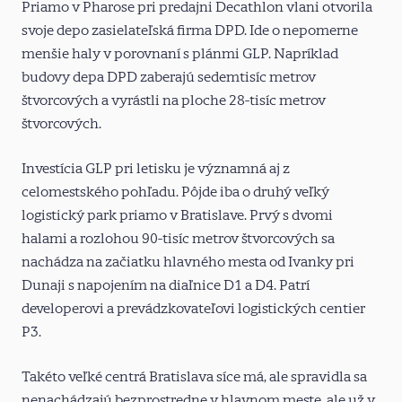
Priamo v Pharose pri predajni Decathlon vlani otvorila
svoje depo zasielateľská firma DPD. Ide o nepomerne
menšie haly v porovnaní s plánmi GLP. Napríklad
budovy depa DPD zaberajú sedemtisíc metrov
štvorcových a vyrástli na ploche 28-tisíc metrov
štvorcových.
Investícia GLP pri letisku je významná aj z
celomestského pohľadu. Pôjde iba o druhý veľký
logistický park priamo v Bratislave. Prvý s dvomi
halami a rozlohou 90-tisíc metrov štvorcových sa
nachádza na začiatku hlavného mesta od Ivanky pri
Dunaji s napojením na diaľnice D1 a D4. Patrí
developerovi a prevádzkovateľovi logistických centier
P3.
Takéto veľké centrá Bratislava síce má, ale spravidla sa
nenachádzajú bezprostredne v hlavnom meste, ale už v