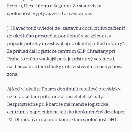
Scontu, Decathlonu a Segumu. Zo stanoviska
spoločnosti vyplýva, že si to uvedomuje.
J. Hlaváč totiž uviedol, že „zástavbu chcú citlivo začleniť
do okolitého prostredia, ponúknuť viac zelene a v
prípade potreby investovať aj do okolitej infraštruktúry“.
Za príklad dal logistické centrum GLP Chrášťany pri
Prahe, ktorého vonkajší park je prístupný verejnosti,
nachádzajú sa tam stánky s občerstvením či oddychová
zóna.
Aj keď v lokalite Pharos dominujú retailové prevádzky,
už teraz sú tam prítomné aj zasielateľské haly.
Bezprostredne pri Pharose má menšie logistické
centrum s napojením na letisko konkurenčný developer
P3. Dlhodobým nájomníkom je tam spoločnosť DHL.