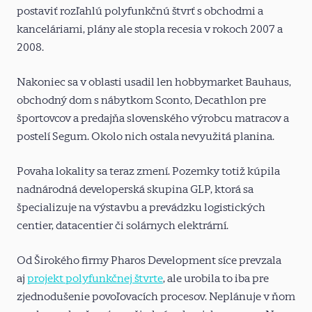
postaviť rozľahlú polyfunkčnú štvrť s obchodmi a
kanceláriami, plány ale stopla recesia v rokoch 2007 a
2008.
Nakoniec sa v oblasti usadil len hobbymarket Bauhaus,
obchodný dom s nábytkom Sconto, Decathlon pre
športovcov a predajňa slovenského výrobcu matracov a
postelí Segum. Okolo nich ostala nevyužitá planina.
Povaha lokality sa teraz zmení. Pozemky totiž kúpila
nadnárodná developerská skupina GLP, ktorá sa
špecializuje na výstavbu a prevádzku logistických
centier, datacentier či solárnych elektrární.
Od Širokého firmy Pharos Development síce prevzala
aj
projekt polyfunkčnej štvrte
, ale urobila to iba pre
zjednodušenie povoľovacích procesov. Neplánuje v ňom