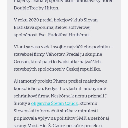
majetky. Naďalej spoluvlastní bratislavský hotel
DoubleTree by Hilton.
V roku 2020 predal hokejový klub Slovan
Bratislava spolumajiteľovi softvérovej
spoločnosti Eset Rudolfovi Hrubému.
Vlani sa zasa vzdal svojho najväčšieho podniku –
stavebnej firmy Váhostav. Predal ju skupine
Geosan, ktorá patrí k dvadsiatke najväčších
stavebných spoločností v Českej republike.
Aj samotný projekt Pharos prešiel majetkovou
konsolidáciou. Kedysi ho vlastnili anonymné
schránkové firmy. Neskôr sa k nemu priznali J.
Široký a
oligarcha Štefan Czucz
, ktorému
Slovenská informačná služba v minulosti
pripisovala vplyv na politikov SMK a neskôr aj
strany Most-Híd. Š. Czucz neskôr z projektu