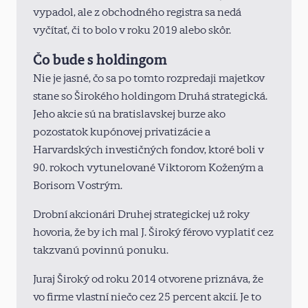
vypadol, ale z obchodného registra sa nedá
vyčítať, či to bolo v roku 2019 alebo skôr.
Čo bude s holdingom
Nie je jasné, čo sa po tomto rozpredaji majetkov
stane so Širokého holdingom Druhá strategická.
Jeho akcie sú na bratislavskej burze ako
pozostatok kupónovej privatizácie a
Harvardských investičných fondov, ktoré boli v
90. rokoch vytunelované Viktorom Koženým a
Borisom Vostrým.
Drobní akcionári Druhej strategickej už roky
hovoria, že by ich mal J. Široký férovo vyplatiť cez
takzvanú povinnú ponuku.
Juraj Široký od roku 2014 otvorene priznáva, že
vo firme vlastní niečo cez 25 percent akcií. Je to