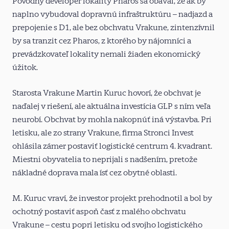
Pôvodný developer lokality Pharos sa obával, že ak by
naplno vybudoval dopravnú infraštruktúru – nadjazd a
prepojenie s D1, ale bez obchvatu Vrakune, zintenzívnil
by sa tranzit cez Pharos, z ktorého by nájomníci a
prevádzkovateľ lokality nemali žiaden ekonomický
úžitok.
Starosta Vrakune Martin Kuruc hovorí, že obchvat je
naďalej v riešení, ale aktuálna investícia GLP s ním veľa
neurobí. Obchvat by mohla nakopnúť iná výstavba. Pri
letisku, ale zo strany Vrakune, firma Stronci Invest
ohlásila zámer postaviť logistické centrum 4. kvadrant.
Miestni obyvatelia to neprijali s nadšením, pretože
nákladné doprava mala ísť cez obytné oblasti.
M. Kuruc vraví, že investor projekt prehodnotil a bol by
ochotný postaviť aspoň časť z malého obchvatu
Vrakune – cestu popri letisku od svojho logistického