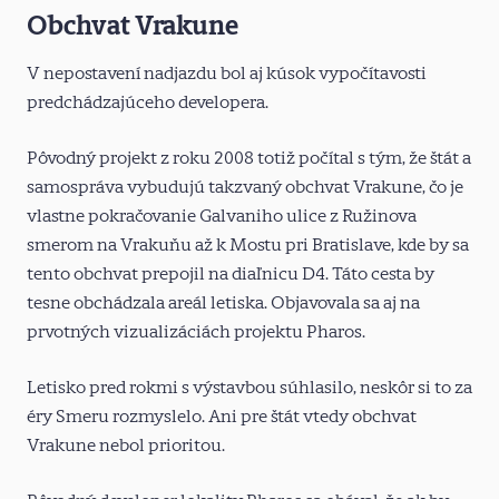
Obchvat Vrakune
V nepostavení nadjazdu bol aj kúsok vypočítavosti
predchádzajúceho developera.
Pôvodný projekt z roku 2008 totiž počítal s tým, že štát a
samospráva vybudujú takzvaný obchvat Vrakune, čo je
vlastne pokračovanie Galvaniho ulice z Ružinova
smerom na Vrakuňu až k Mostu pri Bratislave, kde by sa
tento obchvat prepojil na diaľnicu D4. Táto cesta by
tesne obchádzala areál letiska. Objavovala sa aj na
prvotných vizualizáciách projektu Pharos.
Letisko pred rokmi s výstavbou súhlasilo, neskôr si to za
éry Smeru rozmyslelo. Ani pre štát vtedy obchvat
Vrakune nebol prioritou.