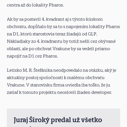
centra až do lokality Pharos.
Ak by sa postavil 4. kvadrant aj s týmto kúskom
obchvatu, dopĺňalo by sa to s napojením lokality Pharos
na D1, ktorú starostovia teraz žiadajú od GLP.
Nákladiaky zo 4. kvadrantu by totiž nešli cez obývané
oblasti, ale po obchvat Vrakune by sa vedeli priamo
napojiť na D1 cez Pharos.
Letisko M. R. Štefánika neodpovedalo na otázku, aký je
aktuálny postoj spoločnosti k malému obchvatu
Vrakune. V stanovisku firma uviedla iba toľko, že ju
zatiaľ k tomuto projektu neoslovil žiaden developer.
Juraj Široký predal už všetko