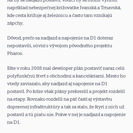
napríklad nebezpečnej križovatke Ivanská a Trnavská,
kde cesta križuje aj železnicu a často tam vznikajú
zápchy.
Dôvod, prečo sa nadjazd a napojenie na D1 doteraz
nepostavili, súvisí s vývojom pôvodného projektu
Pharos.
Ešte v roku 2008 mal developer plán postaviť naraz celú
polyfunkčnú štvrť s obchodmi a kanceláriami. Mesto ho
vtedy zaviazalo, aby nadjazd aj napojenie na D1
postavil. Po kríze však plány prekreslil a projekt rozdelil
na etapy. Rovnako rozdelil na päť častí aj výstavbu
dopravnej infraštruktúry a tak sa stalo, že štyri z nich už
postavil a tú piatu nie. Práve v nej je nadjazd a napojenie
na D1.