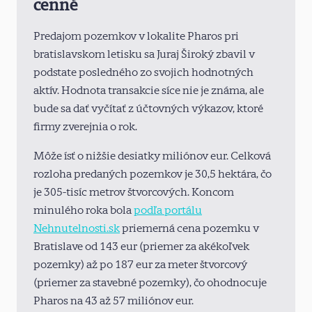
cenné
Predajom pozemkov v lokalite Pharos pri
bratislavskom letisku sa Juraj Široký zbavil v
podstate posledného zo svojich hodnotných
aktív. Hodnota transakcie síce nie je známa, ale
bude sa dať vyčítať z účtovných výkazov, ktoré
firmy zverejnia o rok.
Môže ísť o nižšie desiatky miliónov eur. Celková
rozloha predaných pozemkov je 30,5 hektára, čo
je 305-tisíc metrov štvorcových. Koncom
minulého roka bola
podľa portálu
Nehnutelnosti.sk
priemerná cena pozemku v
Bratislave od 143 eur (priemer za akékoľvek
pozemky) až po 187 eur za meter štvorcový
(priemer za stavebné pozemky), čo ohodnocuje
Pharos na 43 až 57 miliónov eur.