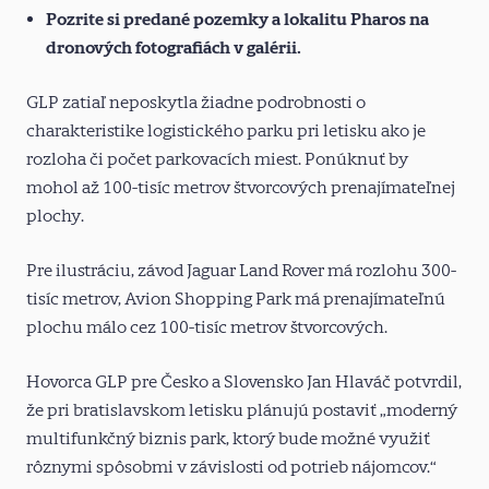
Pozrite si predané pozemky a lokalitu Pharos na
dronových
fotografiách v galérii
.
GLP zatiaľ neposkytla žiadne podrobnosti o
charakteristike logistického parku pri letisku ako je
rozloha či počet parkovacích miest. Ponúknuť by
mohol až 100-tisíc metrov štvorcových prenajímateľnej
plochy.
Pre ilustráciu, závod Jaguar Land Rover má rozlohu 300-
tisíc metrov, Avion Shopping Park má prenajímateľnú
plochu málo cez 100-tisíc metrov štvorcových.
Hovorca GLP pre Česko a Slovensko Jan Hlaváč potvrdil,
že pri bratislavskom letisku plánujú postaviť „moderný
multifunkčný biznis park, ktorý bude možné využiť
rôznymi spôsobmi v závislosti od potrieb nájomcov.“