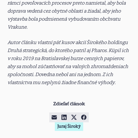
rámci povoľovacích procesov preto namietal, aby bola
doprava vedená cez obytné oblasti a žiadal, aby jeho
výstavba bola podmienená vybudovaním obchvatu
Vrakune.
Autor článku vlastní päť kusov akcií Širokého holdingu
Druhá strategická, do ktorého patril aj Pharos. Kúpil ich
v roku 2019 na Bratislavskej burze cenných papierov,
aby sa mohol zúčastňovať na valných zhromaždeniach
spoločnosti. Dovedna nebol ani na jednom. Z ich
vlastníctva mu neplynú žiadne finančné výhody.
Zdieľať článok
Juraj Široký