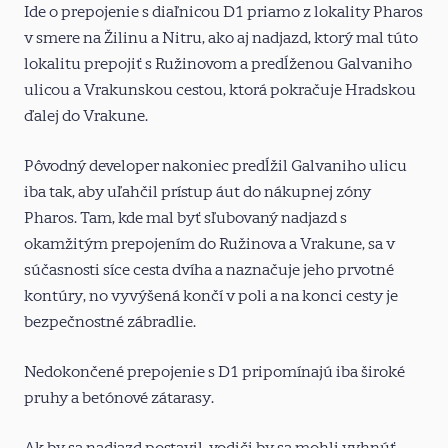
Ide o prepojenie s diaľnicou D1 priamo z lokality Pharos
v smere na Žilinu a Nitru, ako aj nadjazd, ktorý mal túto
lokalitu prepojiť s Ružinovom a predĺženou Galvaniho
ulicou a Vrakunskou cestou, ktorá pokračuje Hradskou
ďalej do Vrakune.
Pôvodný developer nakoniec predĺžil Galvaniho ulicu
iba tak, aby uľahčil prístup áut do nákupnej zóny
Pharos. Tam, kde mal byť sľubovaný nadjazd s
okamžitým prepojením do Ružinova a Vrakune, sa v
súčasnosti síce cesta dvíha a naznačuje jeho prvotné
kontúry, no vyvýšená končí v poli a na konci cesty je
bezpečnostné zábradlie.
Nedokončené prepojenie s D1 pripomínajú iba široké
pruhy a betónové zátarasy.
Ak by sa nadjazd postavil, vodiči by sa mohli vyhnúť