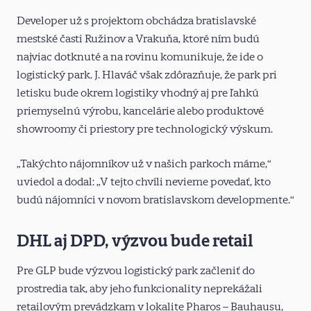
Developer už s projektom obchádza bratislavské
mestské časti Ružinov a Vrakuňa, ktoré ním budú
najviac dotknuté a na rovinu komunikuje, že ide o
logistický park. J. Hlaváč však zdôrazňuje, že park pri
letisku bude okrem logistiky vhodný aj pre ľahkú
priemyselnú výrobu, kancelárie alebo produktové
showroomy či priestory pre technologický výskum.
„Takýchto nájomníkov už v našich parkoch máme,“
uviedol a dodal: „V tejto chvíli nevieme povedať, kto
budú nájomníci v novom bratislavskom developmente.“
DHL aj DPD, výzvou bude retail
Pre GLP bude výzvou logistický park začleniť do
prostredia tak, aby jeho funkcionality neprekážali
retailovým prevádzkam v lokalite Pharos – Bauhausu,