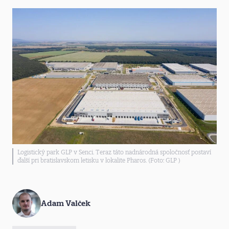
Logistický park GLP v Senci. Teraz táto nadnárodná spoločnosť postaví
ďalší pri bratislavskom letisku v lokalite Pharos. (Foto: GLP )
Adam Valček