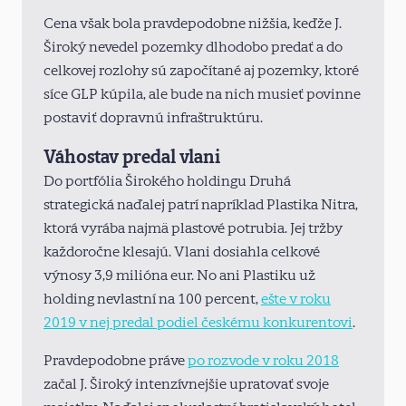
Cena však bola pravdepodobne nižšia, keďže J.
Široký nevedel pozemky dlhodobo predať a do
celkovej rozlohy sú započítané aj pozemky, ktoré
síce GLP kúpila, ale bude na nich musieť povinne
postaviť dopravnú infraštruktúru.
Váhostav predal vlani
Do portfólia Širokého holdingu Druhá
strategická naďalej patrí napríklad Plastika Nitra,
ktorá vyrába najmä plastové potrubia. Jej tržby
každoročne klesajú. Vlani dosiahla celkové
výnosy 3,9 milióna eur. No ani Plastiku už
holding nevlastní na 100 percent,
ešte v roku
2019 v nej predal podiel českému konkurentovi
.
Pravdepodobne práve
po rozvode v roku 2018
začal J. Široký intenzívnejšie upratovať svoje