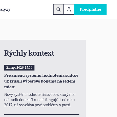
alýzy
Predplatné
Rýchly kontext
21. apr 2026
13:54
Pre zmenu systému hodnotenia sudcov
už zrušili výberové konania na sedem
miest
Nový systém hodnotenia sudcov, ktorý mal
nahradiť doterajší model fungujúci od roku
2017, už vyvoláva prvé problémy v praxi.