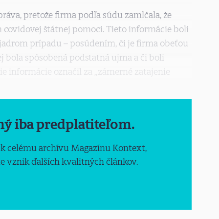
ráva, pretože firma podľa súdu zamlčala, že
 covidovej štátnej pomoci. Tieto informácie boli
 jadrom prípadu – posúdením, či je firma obeťou
j bola spôsobená podstatná ujma a či boli
e informácie označil za „zámerné zatajenie
ný iba predplatiteľom.
 k celému archívu Magazínu Kontext,
 vznik ďalších kvalitných článkov.