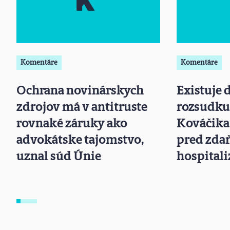
Komentáre
Komentáre
Ochrana novinárskych
Existuje 
zdrojov má v antitruste
rozsudku 
rovnaké záruky ako
Kováčika
advokátske tajomstvo,
pred zd
uznal súd Únie
hospitali