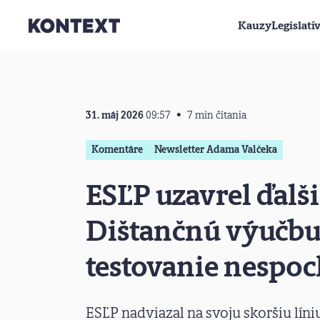
Kauzy
Legislatí
Prejsť na obsah
31. máj 2026
09:57
7 min čítania
Komentáre
Newsletter Adama Valčeka
ESĽP uzavrel ďalši
Dištančnú výučbu
testovanie nespo
ESĽP nadviazal na svoju skoršiu líni