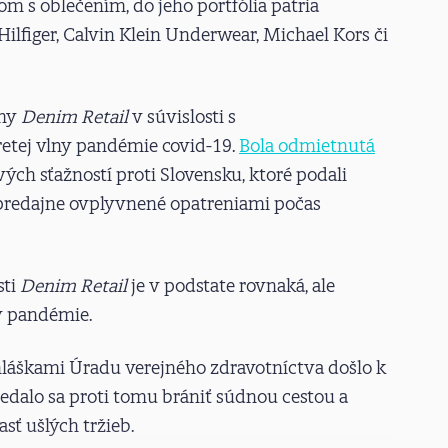
s oblečením, do jeho portfólia patria
lfiger, Calvin Klein Underwear, Michael Kors či
rmy
Denim Retail
v súvislosti s
etej vlny pandémie covid-19.
Bola odmietnutá
ých sťažností proti Slovensku, ktoré podali
predajne ovplyvnené opatreniami počas
sti
Denim Retail
je v podstate rovnaká, ale
y pandémie.
yhláškami Úradu verejného zdravotníctva došlo k
dalo sa proti tomu brániť súdnou cestou a
ť ušlých tržieb.