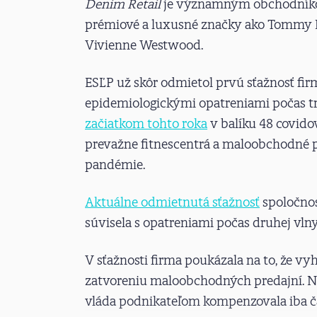
Denim Retail
je významným obchodníkom 
prémiové a luxusné značky ako Tommy Hi
Vivienne Westwood.
ESĽP už skôr odmietol prvú sťažnosť fi
epidemiologickými opatreniami počas tr
začiatkom tohto roka
v balíku 48 covidov
prevažne fitnescentrá a maloobchodné 
pandémie.
Aktuálne odmietnutá sťažnosť
spoločno
súvisela s opatreniami počas druhej vln
V sťažnosti firma poukázala na to, že v
zatvoreniu maloobchodných predajní. Ne
vláda podnikateľom kompenzovala iba čas