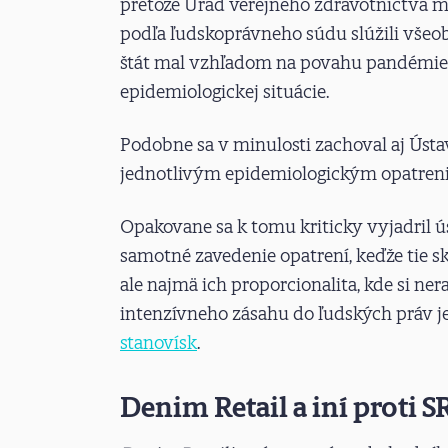
pretože Úrad verejného zdravotníctva m
podľa ľudskoprávneho súdu slúžili vše
štát mal vzhľadom na povahu pandémie 
epidemiologickej situácie.
Podobne sa v minulosti zachoval aj Ústa
jednotlivým epidemiologickým opatren
Opakovane sa k tomu kriticky vyjadril 
samotné zavedenie opatrení, keďže tie sk
ale najmä ich proporcionalita, kde si nera
intenzívneho zásahu do ľudských práv j
stanovísk
.
Denim Retail a iní proti S