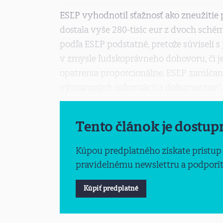
ESĽP vyhodnotil sťažnosť ako zneužitie p
dostala vyše 280-tisíc eur z dvoch schém
podľa ESĽP podstatné, pretože súviseli s
v zmysle ľudskoprávneho dohovoru, či je
opatrenia proporcionálne. ESĽP zamlčani
významných informácií a dokumentov”.
Tento článok je dostup
Kúpou predplatného získate prístup
pravidelnému newslettru a podporíte
Kúpiť predplatné