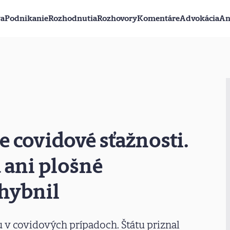
va
Podnikanie
Rozhodnutia
Rozhovory
Komentáre
Advokácia
An
e covidové sťažnosti.
 ani plošné
chybnil
u v covidových prípadoch. Štátu priznal