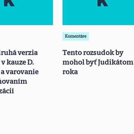
Komentáre
druhá verzia
Tento rozsudok by
v kauze D.
mohol byť Judikátom
 a varovanie
roka
aňovaním
zácií