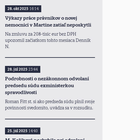
28. okt 2025
16:14
Výkazy práce právnikov o novej
nemocnici v Martine zatiaľ neposkytli
Na zmluvu za 208-tisíc eur bez DPH
upozornil začiatkom tohto mesiaca Denník
N.
28. júl 2025
23:44
Podrobnosti o nezákonnom odvolaní
predsedu súdu exministerkou
spravodlivosti
Roman Fitt st. si ako predseda súdu plnil svoje
povinnosti svedomito, uvádza sa v rozsudku.
25. júl 2025
14:40