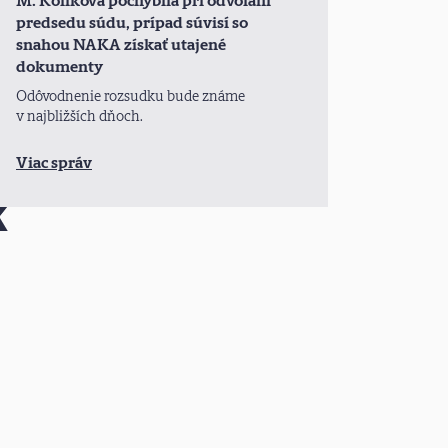
M. Koliková pochybila pri odvolaní
predsedu súdu, prípad súvisí so
snahou NAKA získať utajené
dokumenty
Odôvodnenie rozsudku bude známe
v najbližších dňoch.
Viac správ