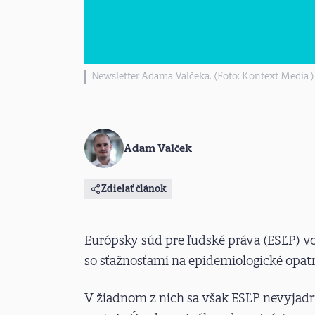
Newsletter Adama Valčeka. (Foto: Kontext Media )
Adam Valček
Zdielať článok
Európsky súd pre ľudské práva (ESĽP) vo 
so sťažnosťami na epidemiologické opatr
V žiadnom z nich sa však ESĽP nevyjadril