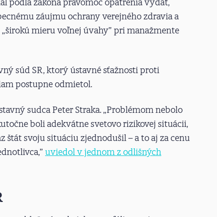
al podľa zákona právomoc opatrenia vydať,
obecnému záujmu ochrany verejného zdravia a
„širokú mieru voľnej úvahy” pri manažmente
vný súd SR, ktorý ústavné sťažnosti proti
iam postupne odmietol.
ústavný sudca Peter Straka. „Problémom nebolo
utočne boli adekvátne svetovo rizikovej situácii,
z štát svoju situáciu zjednodušil – a to aj za cenu
ednotlivca,”
uviedol v jednom z odlišných
R