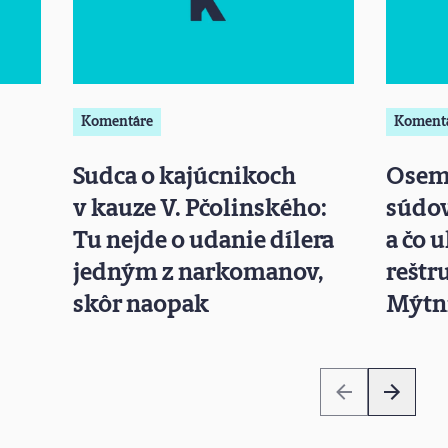
Komentáre
Koment
Sudca o kajúcnikoch
Osem 
v kauze V. Pčolinského:
súdov
Tu nejde o udanie dílera
a čo 
jedným z narkomanov,
reštr
skôr naopak
Mýtn