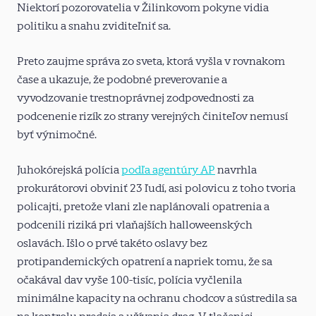
Niektorí pozorovatelia v Žilinkovom pokyne vidia
politiku a snahu zviditeľniť sa.
Preto zaujme správa zo sveta, ktorá vyšla v rovnakom
čase a ukazuje, že podobné preverovanie a
vyvodzovanie trestnoprávnej zodpovednosti za
podcenenie rizík zo strany verejných činiteľov nemusí
byť výnimočné.
Juhokórejská polícia
podľa agentúry AP
navrhla
prokurátorovi obviniť 23 ľudí, asi polovicu z toho tvoria
policajti, pretože vlani zle naplánovali opatrenia a
podcenili riziká pri vlaňajších halloweenských
oslavách. Išlo o prvé takéto oslavy bez
protipandemických opatrení a napriek tomu, že sa
očakával dav vyše 100-tisíc, polícia vyčlenila
minimálne kapacity na ochranu chodcov a sústredila sa