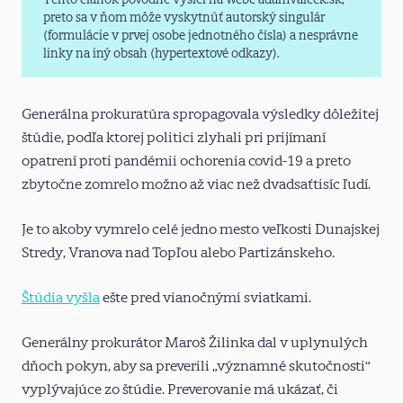
preto sa v ňom môže vyskytnúť autorský singulár
(formulácie v prvej osobe jednotného čísla) a nesprávne
linky na iný obsah (hypertextové odkazy).
Generálna prokuratúra spropagovala výsledky dôležitej
štúdie, podľa ktorej politici zlyhali pri prijímaní
opatrení proti pandémii ochorenia covid-19 a preto
zbytočne zomrelo možno až viac než dvadsaťtisíc ľudí.
Je to akoby vymrelo celé jedno mesto veľkosti Dunajskej
Stredy, Vranova nad Topľou alebo Partizánskeho.
Štúdia vyšla
ešte pred vianočnými sviatkami.
Generálny prokurátor Maroš Žilinka dal v uplynulých
dňoch pokyn, aby sa preverili „významné skutočnosti“
vyplývajúce zo štúdie. Preverovanie má ukázať, či