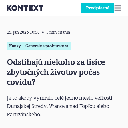
Predplatné
Prejsť na obsah
15. jan 2023
10:50
5 min čítania
Kauzy
Generálna prokuratúra
Odstíhajú niekoho za tisíce
zbytočných životov počas
covidu?
Je to akoby vymrelo celé jedno mesto veľkosti
Dunajskej Stredy, Vranova nad Topľou alebo
Partizánskeho.