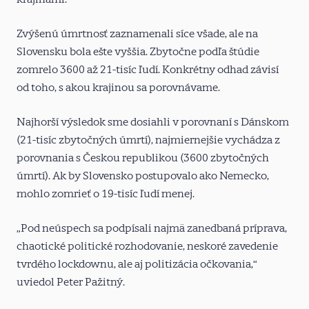
Zvýšenú úmrtnosť zaznamenali síce všade, ale na
Slovensku bola ešte vyššia. Zbytočne podľa štúdie
zomrelo 3600 až 21-tisíc ľudí. Konkrétny odhad závisí
od toho, s akou krajinou sa porovnávame.
Najhorší výsledok sme dosiahli v porovnaní s Dánskom
(21-tisíc zbytočných úmrtí), najmiernejšie vychádza z
porovnania s Českou republikou (3600 zbytočných
úmrtí). Ak by Slovensko postupovalo ako Nemecko,
mohlo zomrieť o 19-tisíc ľudí menej.
„Pod neúspech sa podpísali najmä zanedbaná príprava,
chaotické politické rozhodovanie, neskoré zavedenie
tvrdého lockdownu, ale aj politizácia očkovania,“
uviedol Peter Pažitný.