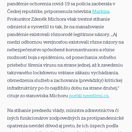
pandémie ochorenia covid-19 sa polícia zaoberala v
Českej republike, pripomenula televízia
Markíza
.
Prokurátor Zdeněk Michora však trestné stíhanie
odmietol a vysvetlil to tak, že na manažovanie
pandémie existovali rôznorodé legitímne názory. „Aj
medzi odbornou verejnosťou existovali rôzne názory na
nebezpečenstvo spôsobené koronavírusom a rôzne
možnosti boja s epidémiou, od ponechania ‚voľného
priebehu‘ šírenia vírusu na strane jednej, až k zavedeniu
takzvaného lockdownu vrátane zákazu vychádzania,
obmedzenia služieb a zachovania (prevádzky) kritickej
infraštruktúry po čo najdlhšiu dobu na strane druhej,“
cituje zo stanoviska Michoru
portál neovlivni.cz
.
Na stíhanie predsedu vlády, ministra zdravotníctva či
iných funkcionárov zodpovedných za protipandemické
opatrenia nevidel dôvod aj preto, že ich úspech podľa