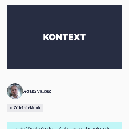
Adam Valček
Zdielať článok
Tento článok pôvodne vyšiel na webe adamvalcek.sk,