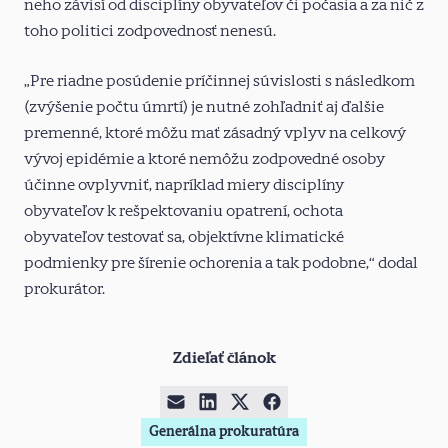
neho závisí od disciplíny obyvateľov či počasia a za nič z
toho politici zodpovednosť nenesú.
„Pre riadne posúdenie príčinnej súvislosti s následkom
(zvýšenie počtu úmrtí) je nutné zohľadniť aj ďalšie
premenné, ktoré môžu mať zásadný vplyv na celkový
vývoj epidémie a ktoré nemôžu zodpovedné osoby
účinne ovplyvniť, napríklad miery disciplíny
obyvateľov k rešpektovaniu opatrení, ochota
obyvateľov testovať sa, objektívne klimatické
podmienky pre šírenie ochorenia a tak podobne,“ dodal
prokurátor.
Zdieľať článok
Generálna prokuratúra