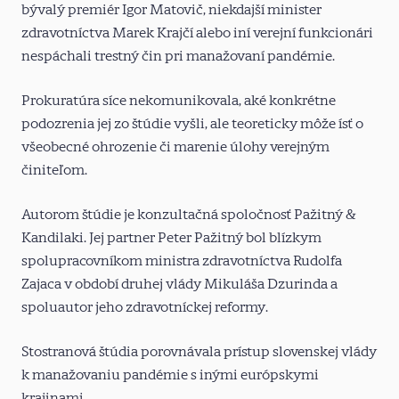
bývalý premiér Igor Matovič, niekdajší minister
zdravotníctva Marek Krajčí alebo iní verejní funkcionári
nespáchali trestný čin pri manažovaní pandémie.
Prokuratúra síce nekomunikovala, aké konkrétne
podozrenia jej zo štúdie vyšli, ale teoreticky môže ísť o
všeobecné ohrozenie či marenie úlohy verejným
činiteľom.
Autorom štúdie je konzultačná spoločnosť Pažitný &
Kandilaki. Jej partner Peter Pažitný bol blízkym
spolupracovníkom ministra zdravotníctva Rudolfa
Zajaca v období druhej vlády Mikuláša Dzurinda a
spoluautor jeho zdravotníckej reformy.
Stostranová štúdia porovnávala prístup slovenskej vlády
k manažovaniu pandémie s inými európskymi
krajinami.