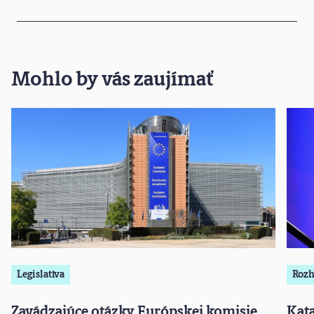
Mohlo by vás zaujímať
Legislatíva
Rozh
Zavádzajúce otázky Európskej komisie
Kat