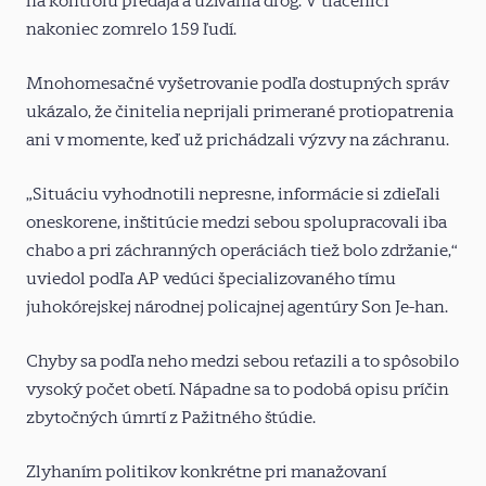
na kontrolu predaja a užívania drog. V tlačenici
nakoniec zomrelo 159 ľudí.
Mnohomesačné vyšetrovanie podľa dostupných správ
ukázalo, že činitelia neprijali primerané protiopatrenia
ani v momente, keď už prichádzali výzvy na záchranu.
„Situáciu vyhodnotili nepresne, informácie si zdieľali
oneskorene, inštitúcie medzi sebou spolupracovali iba
chabo a pri záchranných operáciách tiež bolo zdržanie,“
uviedol podľa AP vedúci špecializovaného tímu
juhokórejskej národnej policajnej agentúry Son Je-han.
Chyby sa podľa neho medzi sebou reťazili a to spôsobilo
vysoký počet obetí. Nápadne sa to podobá opisu príčin
zbytočných úmrtí z Pažitného štúdie.
Zlyhaním politikov konkrétne pri manažovaní