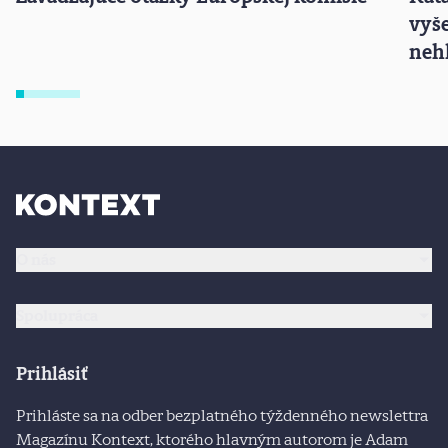
vyše
nehľ
O nás
Spolupráca
Prihlásiť
Prihláste sa na odber bezplatného týždenného newslettra
Magazínu Kontext, ktorého hlavným autorom je Adam