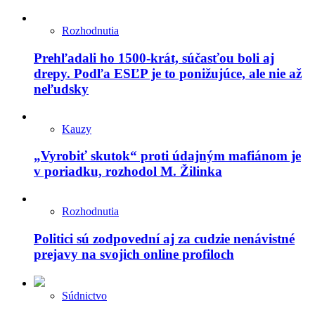
Rozhodnutia
Prehľadali ho 1500-krát, súčasťou boli aj
drepy. Podľa ESĽP je to ponižujúce, ale nie až
neľudsky
Kauzy
„Vyrobiť skutok“ proti údajným mafiánom je
v poriadku, rozhodol M. Žilinka
Rozhodnutia
Politici sú zodpovední aj za cudzie nenávistné
prejavy na svojich online profiloch
Súdnictvo