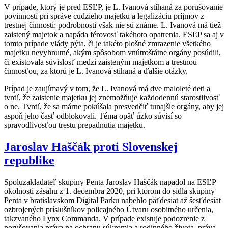
V prípade, ktorý je pred ESĽP, je L. Ivanová stíhaná za porušovanie
povinností pri správe cudzieho majetku a legalizáciu príjmov z
trestnej činnosti; podrobnosti však nie sú známe. L. Ivanová má tiež
zaistený majetok a napáda férovosť takéhoto opatrenia. ESĽP sa aj v
tomto prípade vlády pýta, či je takéto plošné zmrazenie všetkého
majetku nevyhnutné, akým spôsobom vnútroštátne orgány posúdili,
či existovala súvislosť medzi zaisteným majetkom a trestnou
činnosťou, za ktorú je L. Ivanová stíhaná a ďalšie otázky.
Prípad je zaujímavý v tom, že L. Ivanová má dve maloleté deti a
tvrdí, že zaistenie majetku jej znemožňuje každodennú starostlivosť
o ne. Tvrdí, že sa márne pokúšala presvedčiť tunajšie orgány, aby jej
aspoň jeho časť odblokovali. Téma opäť úzko súvisí so
spravodlivosťou trestu prepadnutia majetku.
Jaroslav Haščák proti Slovenskej
republike
Spoluzakladateľ skupiny Penta Jaroslav Haščák napadol na ESĽP
okolnosti zásahu z 1. decembra 2020, pri ktorom do sídla skupiny
Penta v bratislavskom Digital Parku nabehlo päťdesiat až šesťdesiat
ozbrojených príslušníkov policajného Útvaru osobitného určenia,
takzvaného Lynx Commanda. V prípade existuje podozrenie z
porušovania práva na ochranu súkromia a rodinného života, práva