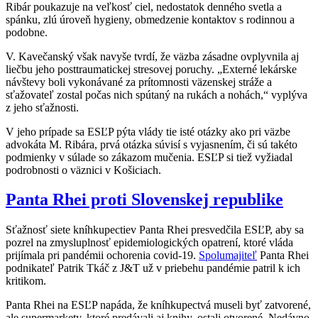
Ribár poukazuje na veľkosť ciel, nedostatok denného svetla a
spánku, zlú úroveň hygieny, obmedzenie kontaktov s rodinnou a
podobne.
V. Kavečanský však navyše tvrdí, že väzba zásadne ovplyvnila aj
liečbu jeho posttraumatickej stresovej poruchy. „Externé lekárske
návštevy boli vykonávané za prítomnosti väzenskej stráže a
sťažovateľ zostal počas nich spútaný na rukách a nohách,“ vyplýva
z jeho sťažnosti.
V jeho prípade sa ESĽP pýta vlády tie isté otázky ako pri väzbe
advokáta M. Ribára, prvá otázka súvisí s vyjasnením, či sú takéto
podmienky v súlade so zákazom mučenia. ESĽP si tiež vyžiadal
podrobnosti o väznici v Košiciach.
Panta Rhei proti Slovenskej republike
Sťažnosť siete kníhkupectiev Panta Rhei presvedčila ESĽP, aby sa
pozrel na zmysluplnosť epidemiologických opatrení, ktoré vláda
prijímala pri pandémii ochorenia covid-19.
Spolumajiteľ
Panta Rhei
podnikateľ Patrik Tkáč z J&T už v priebehu pandémie patril k ich
kritikom.
Panta Rhei na ESĽP napáda, že kníhkupectvá museli byť zatvorené,
ale supermarkety, ktoré predávali aj knihy, ostali otvorené. Nedávno