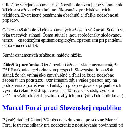
Oficiálne verejné oznámenie sťažností bolo zverejnené v pondelok.
Vláde a sťažovateľom boli notifikované v predchádzajúcich
týždňoch. Zverejnené oznámenia obsahujú aj ďalšie podrobnosti
prípadov.
Celkovo však bolo vláde oznámených až osem sťažností. Sedem sa
týka trestných stíhaní. Ôsma súvisí s inou spoločensky sledovanou
témou – chaotickými epidemiologickými opatreniami pri pandémii
ochorenia covid-19.
Sumár oznámených sťažností nájdete nižšie.
Dôležitá poznámka.
Oznámenie sťažností vláde neznamená, že
ESĽP nakoniec rozhodne v neprospech Slovenska. Je to však
signál, že ich vníma ako zmysluplné a ďalej sa bude podrobne
zaoberať ich podstatou. Oznámením dáva vláde priestor, aby na
podozrenia z porušovania ľudských práv reagovala a prípadne ich
vyvrátila (vlani ESĽP spracoval asi 40-tisíc sťažností, výraznú
väčšinu však odmietol bez toho, aby ich predtým vláde notifikoval).
Marcel Forai proti Slovenskej republike
Bývalý riaditeľ štátnej Všeobecnej zdravotnej poisťovne Marcel
Forai je trestne stíhaný pre podozrenie z porušovania povinností pri