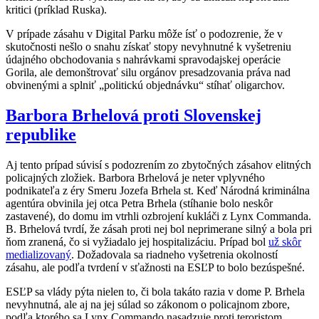
kritici (príklad Ruska).
V prípade zásahu v Digital Parku môže ísť o podozrenie, že v
skutočnosti nešlo o snahu získať stopy nevyhnutné k vyšetreniu
údajného obchodovania s nahrávkami spravodajskej operácie
Gorila, ale demonštrovať silu orgánov presadzovania práva nad
obvinenými a splniť „politickú objednávku“ stíhať oligarchov.
Barbora Brhelová proti Slovenskej
republike
Aj tento prípad súvisí s podozrením zo zbytočných zásahov elitných
policajných zložiek. Barbora Brhelová je neter vplyvného
podnikateľa z éry Smeru Jozefa Brhela st. Keď Národná kriminálna
agentúra obvinila jej otca Petra Brhela (stíhanie bolo neskôr
zastavené), do domu im vtrhli ozbrojení kukláči z Lynx Commanda.
B. Brhelová tvrdí, že zásah proti nej bol neprimerane silný a bola pri
ňom zranená, čo si vyžiadalo jej hospitalizáciu. Prípad bol
už skôr
medializovaný
. Dožadovala sa riadneho vyšetrenia okolností
zásahu, ale podľa tvrdení v sťažnosti na ESĽP to bolo bezúspešné.
ESĽP sa vlády pýta nielen to, či bola takáto razia v dome P. Brhela
nevyhnutná, ale aj na jej súlad so zákonom o policajnom zbore,
podľa ktorého sa Lynx Commando nasadzuje proti teroristom,