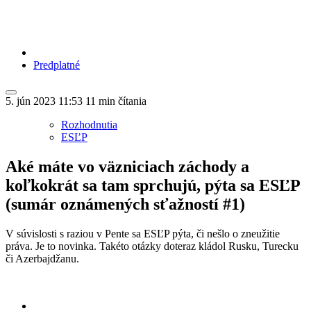
Predplatné
5. jún 2023
11:53
11 min čítania
Rozhodnutia
ESĽP
Aké máte vo väzniciach záchody a
koľkokrát sa tam sprchujú, pýta sa ESĽP
(sumár oznámených sťažností #1)
V súvislosti s raziou v Pente sa ESĽP pýta, či nešlo o zneužitie
práva. Je to novinka. Takéto otázky doteraz kládol Rusku, Turecku
či Azerbajdžanu.