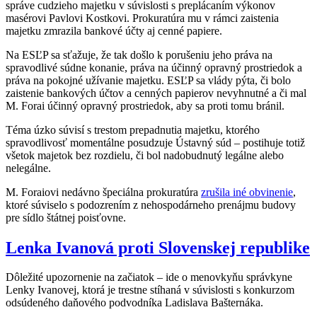
správe cudzieho majetku v súvislosti s preplácaním výkonov
masérovi Pavlovi Kostkovi. Prokuratúra mu v rámci zaistenia
majetku zmrazila bankové účty aj cenné papiere.
Na ESĽP sa sťažuje, že tak došlo k porušeniu jeho práva na
spravodlivé súdne konanie, práva na účinný opravný prostriedok a
práva na pokojné užívanie majetku. ESĽP sa vlády pýta, či bolo
zaistenie bankových účtov a cenných papierov nevyhnutné a či mal
M. Forai účinný opravný prostriedok, aby sa proti tomu bránil.
Téma úzko súvisí s trestom prepadnutia majetku, ktorého
spravodlivosť momentálne posudzuje Ústavný súd – postihuje totiž
všetok majetok bez rozdielu, či bol nadobudnutý legálne alebo
nelegálne.
M. Foraiovi nedávno špeciálna prokuratúra
zrušila iné obvinenie
,
ktoré súviselo s podozrením z nehospodárneho prenájmu budovy
pre sídlo štátnej poisťovne.
Lenka Ivanová proti Slovenskej republike
Dôležité upozornenie na začiatok – ide o menovkyňu správkyne
Lenky Ivanovej, ktorá je trestne stíhaná v súvislosti s konkurzom
odsúdeného daňového podvodníka Ladislava Bašternáka.