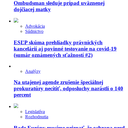
Ombudsman sleduje prípad uväznenej
dojčiacej matky
Advokácia
Súdnictvo
ESĽP skúma prehliadky právnických
kancelárií aj povinné testovanie na covid-19
(sumár oznámených sťažností #2)
Analýzy
Na utajenej agende zrušenie špeciálnej
prokuratúry necítiť, odposluchy narástli o 140
percent
Legislatíva
Rozhodnutia
Rade Európy musíme priznať, že ochrana pred