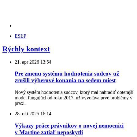
ESĽP
Rýchly kontext
21. apr 2026
13:54
Pre zmenu systému hodnotenia sudcov už
zrušili výberové konania na sedem miest
Nový systém hodnotenia sudcov, ktorý mal nahradiť doterajší
model fungujúci od roku 2017, už vyvoláva prvé problémy v
praxi.
28. okt 2025
16:14
Výkazy práce právnikov o novej nemocnici
v Martine zatiaľ neposkytli