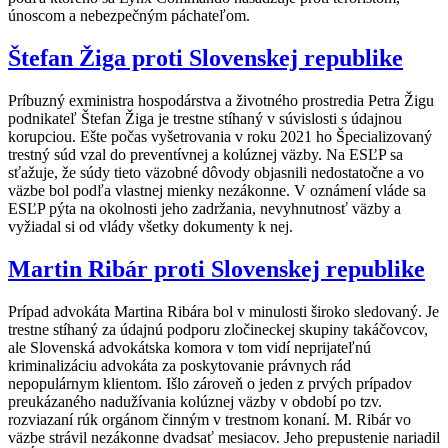
únoscom a nebezpečným páchateľom.
Štefan Žiga proti Slovenskej republike
Príbuzný exministra hospodárstva a životného prostredia Petra Žigu
podnikateľ Štefan Žiga je trestne stíhaný v súvislosti s údajnou
korupciou. Ešte počas vyšetrovania v roku 2021 ho Špecializovaný
trestný súd vzal do preventívnej a kolúznej väzby. Na ESĽP sa
sťažuje, že súdy tieto väzobné dôvody objasnili nedostatočne a vo
väzbe bol podľa vlastnej mienky nezákonne. V oznámení vláde sa
ESĽP pýta na okolnosti jeho zadržania, nevyhnutnosť väzby a
vyžiadal si od vlády všetky dokumenty k nej.
Martin Ribár proti Slovenskej republike
Prípad advokáta Martina Ribára bol v minulosti široko sledovaný. Je
trestne stíhaný za údajnú podporu zločineckej skupiny takáčovcov,
ale Slovenská advokátska komora v tom vidí neprijateľnú
kriminalizáciu advokáta za poskytovanie právnych rád
nepopulárnym klientom. Išlo zároveň o jeden z prvých prípadov
preukázaného nadužívania kolúznej väzby v období po tzv.
rozviazaní rúk orgánom činným v trestnom konaní. M. Ribár vo
väzbe strávil nezákonne dvadsať mesiacov. Jeho prepustenie nariadil