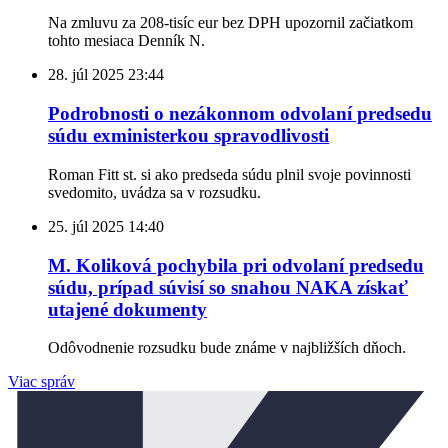
Na zmluvu za 208-tisíc eur bez DPH upozornil začiatkom
tohto mesiaca Denník N.
28. júl 2025
23:44
Podrobnosti o nezákonnom odvolaní predsedu
súdu exministerkou spravodlivosti
Roman Fitt st. si ako predseda súdu plnil svoje povinnosti
svedomito, uvádza sa v rozsudku.
25. júl 2025
14:40
M. Koliková pochybila pri odvolaní predsedu
súdu, prípad súvisí so snahou NAKA získať
utajené dokumenty
Odôvodnenie rozsudku bude známe v najbližších dňoch.
Viac správ