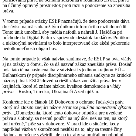
na účinný opravný prostriedok proti razii a podozrenie zo zneužitia
práva.
V tomto prípade otázky ESĽP naznačujú, že tieto podozrenia dáva
do súvisu najmä s okamžitým únikom informácií o razii do médií.
Tento únik umožnil, aby médiá nafotili a nahrali J. Haščáka pri
príchode do Digital Parku v sprievode desiatok kukláčov. Politikmi
a niektorými novinármi to bolo interpretované ako akési pokorenie
nedotknuteľnosti oligarchov.
Na tomto prípade je však najviac zaujímavé, že ESĽP sa pýta vlády
aj na otázky o čomsi, čo sa dá nazvať zákaz zneužitia práva. Dosiaľ
bola táto téma nastolená iba v súvislosti s jedinou krajinou EÚ –
Bulharskom (v prípade disciplinárneho stíhania sudkyne za kritické
názory). Inak ESĽP dovedna riešil zákaz zneužitia práva len v
krajinách, ktoré sú známe nízkou kvalitou demokracie a
vlády
práva
– Rusko, Turecko, Ukrajina či Azerbajdžan.
Konkrétne ide o článok 18 Dohovoru o ochrane ľudských práv,
ktorý má zložito znejúci názov
Hranice použitia obmedzení výkonu
práv
. „Obmedzenia, ktoré tento dohovor pripúšťa pre uvedené
práva a slobody, sa nesmú použiť na iný účel než na ten, na ktorý
boli určené,“ píše sa v dohovore. V praxi ide o situácie, kedy
napríklad väzba v skutočnosti neslúži na to, aby sa trestné činy
riadne a nerušene vyšetrili, ale na to, aby sa umlčali nepohodlní