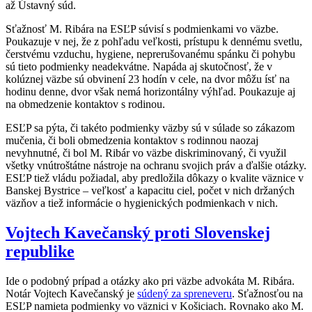
až Ústavný súd.
Sťažnosť M. Ribára na ESĽP súvisí s podmienkami vo väzbe.
Poukazuje v nej, že z pohľadu veľkosti, prístupu k dennému svetlu,
čerstvému vzduchu, hygiene, neprerušovanému spánku či pohybu
sú tieto podmienky neadekvátne. Napáda aj skutočnosť, že v
kolúznej väzbe sú obvinení 23 hodín v cele, na dvor môžu ísť na
hodinu denne, dvor však nemá horizontálny výhľad. Poukazuje aj
na obmedzenie kontaktov s rodinou.
ESĽP sa pýta, či takéto podmienky väzby sú v súlade so zákazom
mučenia, či boli obmedzenia kontaktov s rodinnou naozaj
nevyhnutné, či bol M. Ribár vo väzbe diskriminovaný, či využil
všetky vnútroštátne nástroje na ochranu svojich práv a ďalšie otázky.
ESĽP tiež vládu požiadal, aby predložila dôkazy o kvalite väznice v
Banskej Bystrice – veľkosť a kapacitu ciel, počet v nich držaných
väzňov a tiež informácie o hygienických podmienkach v nich.
Vojtech Kavečanský proti Slovenskej
republike
Ide o podobný prípad a otázky ako pri väzbe advokáta M. Ribára.
Notár Vojtech Kavečanský je
súdený za spreneveru
. Sťažnosťou na
ESĽP namieta podmienky vo väznici v Košiciach. Rovnako ako M.