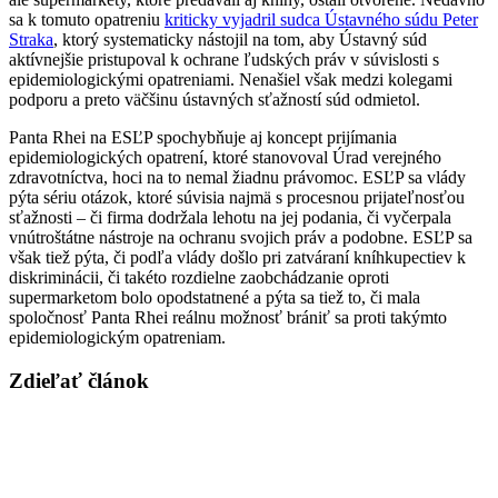
sa k tomuto opatreniu
kriticky vyjadril sudca Ústavného súdu Peter
Straka
, ktorý systematicky nástojil na tom, aby Ústavný súd
aktívnejšie pristupoval k ochrane ľudských práv v súvislosti s
epidemiologickými opatreniami. Nenašiel však medzi kolegami
podporu a preto väčšinu ústavných sťažností súd odmietol.
Panta Rhei na ESĽP spochybňuje aj koncept prijímania
epidemiologických opatrení, ktoré stanovoval Úrad verejného
zdravotníctva, hoci na to nemal žiadnu právomoc. ESĽP sa vlády
pýta sériu otázok, ktoré súvisia najmä s procesnou prijateľnosťou
sťažnosti – či firma dodržala lehotu na jej podania, či vyčerpala
vnútroštátne nástroje na ochranu svojich práv a podobne. ESĽP sa
však tiež pýta, či podľa vlády došlo pri zatváraní kníhkupectiev k
diskriminácii, či takéto rozdielne zaobchádzanie oproti
supermarketom bolo opodstatnené a pýta sa tiež to, či mala
spoločnosť Panta Rhei reálnu možnosť brániť sa proti takýmto
epidemiologickým opatreniam.
Zdieľať článok