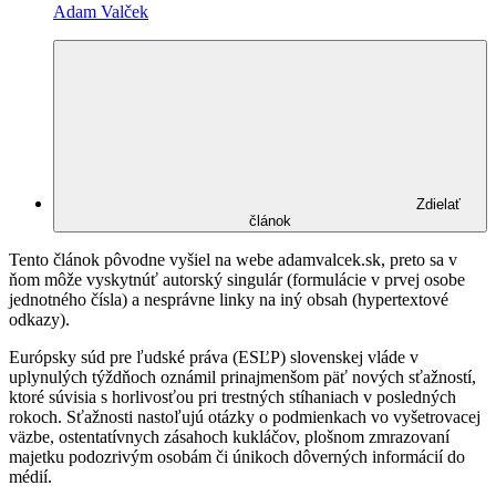
Adam Valček
Zdielať
článok
Tento článok pôvodne vyšiel na webe adamvalcek.sk, preto sa v
ňom môže vyskytnúť autorský singulár (formulácie v prvej osobe
jednotného čísla) a nesprávne linky na iný obsah (hypertextové
odkazy).
Európsky súd pre ľudské práva (ESĽP) slovenskej vláde v
uplynulých týždňoch oznámil prinajmenšom päť nových sťažností,
ktoré súvisia s horlivosťou pri trestných stíhaniach v posledných
rokoch. Sťažnosti nastoľujú otázky o podmienkach vo vyšetrovacej
väzbe, ostentatívnych zásahoch kukláčov, plošnom zmrazovaní
majetku podozrivým osobám či únikoch dôverných informácií do
médií.