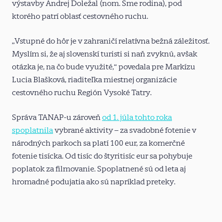
výstavby Andrej Doležal (nom. Sme rodina), pod
ktorého patrí oblasť cestovného ruchu.
„Vstupné do hôr je v zahraničí relatívna bežná záležitosť.
Myslím si, že aj slovenskí turisti si naň zvyknú, avšak
otázka je, na čo bude využité,“ povedala pre Markízu
Lucia Blašková, riaditeľka miestnej organizácie
cestovného ruchu Región Vysoké Tatry.
Správa TANAP-u zároveň
od 1. júla tohto roka
spoplatnila
vybrané aktivity – za svadobné fotenie v
národných parkoch sa platí 100 eur, za komerčné
fotenie tisícka. Od tisíc do štyritisíc eur sa pohybuje
poplatok za filmovanie. Spoplatnené sú od leta aj
hromadné podujatia ako sú napríklad preteky.