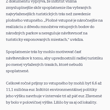
Z dokumentu vyplýva, že inštitút vníma
zmysluplnejšie skôr spoplatnenie iba vybraných
najvyťaženejších turistických trás než zavedenie
plošného vstupného. „Plošné vstupné je náročnejšie na
realizáciu z dôvodu množstva vstupných bodov do
národných parkov a nereguluje návštevnosť na
turisticky exponovaných miestach,“ uvádza.
Spoplatnenie trás by mohlo motivovať časť
návštevníkov k tomu, aby uprednostnili radšej turistiku
po menej vyťažených trasách, ktoré nebudú
spoplatnené.
Celkové ročné príjmy zo vstupného by mohli byť 6,6 až
11,1 milióna eur. Inštitút environmentálnej politiky
jeho výšku navrhuje v intervale tri až päť eur. Zľavnené
by bolo v polovičnej výške. Líšilo by sa aj od lokality.