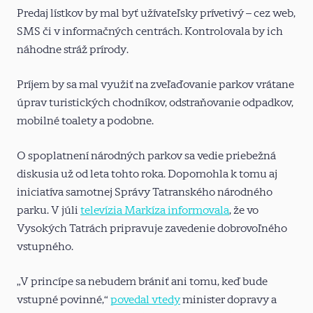
Predaj lístkov by mal byť užívateľsky prívetivý – cez web,
SMS či v informačných centrách. Kontrolovala by ich
náhodne stráž prírody.
Príjem by sa mal využiť na zveľaďovanie parkov vrátane
úprav turistických chodníkov, odstraňovanie odpadkov,
mobilné toalety a podobne.
O spoplatnení národných parkov sa vedie priebežná
diskusia už od leta tohto roka. Dopomohla k tomu aj
iniciatíva samotnej Správy Tatranského národného
parku. V júli
televízia Markíza informovala
, že vo
Vysokých Tatrách pripravuje zavedenie dobrovoľného
vstupného.
„V princípe sa nebudem brániť ani tomu, keď bude
vstupné povinné,“
povedal vtedy
minister dopravy a