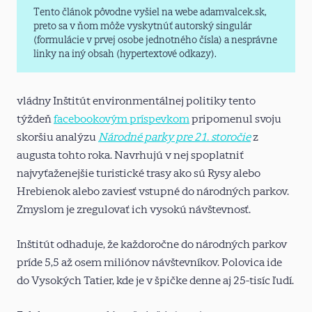
Tento článok pôvodne vyšiel na webe adamvalcek.sk,
preto sa v ňom môže vyskytnúť autorský singulár
(formulácie v prvej osobe jednotného čísla) a nesprávne
linky na iný obsah (hypertextové odkazy).
vládny Inštitút environmentálnej politiky tento
týždeň
facebookovým príspevkom
pripomenul svoju
skoršiu analýzu
Národné parky pre 21. storočie
z
augusta tohto roka. Navrhujú v nej spoplatniť
najvyťaženejšie turistické trasy ako sú Rysy alebo
Hrebienok alebo zaviesť vstupné do národných parkov.
Zmyslom je zregulovať ich vysokú návštevnosť.
Inštitút odhaduje, že každoročne do národných parkov
príde 5,5 až osem miliónov návštevníkov. Polovica ide
do Vysokých Tatier, kde je v špičke denne aj 25-tisíc ľudí.