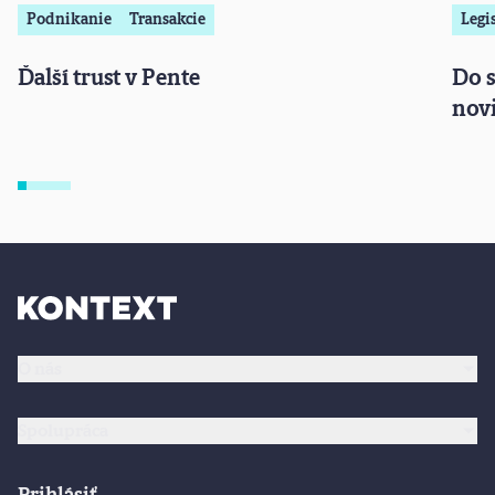
Podnikanie
Transakcie
Legis
Ďalší trust v Pente
Do 
nov
O nás
Spolupráca