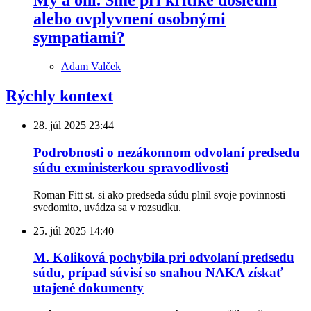
alebo ovplyvnení osobnými
sympatiami?
Adam Valček
Rýchly kontext
28. júl 2025
23:44
Podrobnosti o nezákonnom odvolaní predsedu
súdu exministerkou spravodlivosti
Roman Fitt st. si ako predseda súdu plnil svoje povinnosti
svedomito, uvádza sa v rozsudku.
25. júl 2025
14:40
M. Koliková pochybila pri odvolaní predsedu
súdu, prípad súvisí so snahou NAKA získať
utajené dokumenty