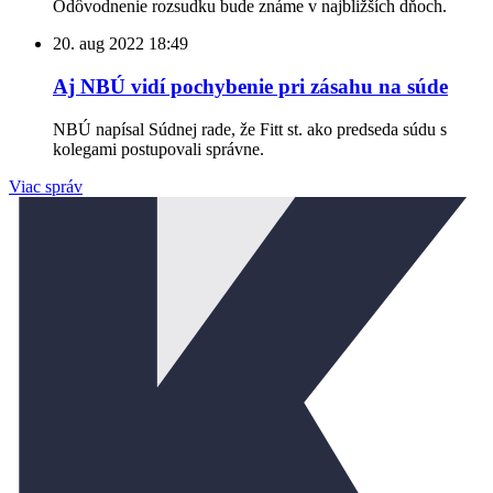
Odôvodnenie rozsudku bude známe v najbližších dňoch.
20. aug 2022
18:49
Aj NBÚ vidí pochybenie pri zásahu na súde
NBÚ napísal Súdnej rade, že Fitt st. ako predseda súdu s
kolegami postupovali správne.
Viac správ