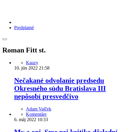
Predplatné
Roman Fitt st.
Kauzy
10. jún 2022
21:58
Nečakané odvolanie predsedu
Okresného súdu Bratislava III
nepôsobí presvedčivo
Adam Valček
Komentáre
6. máj 2022
10:33
My a oni. Sme pri kritike dôslední