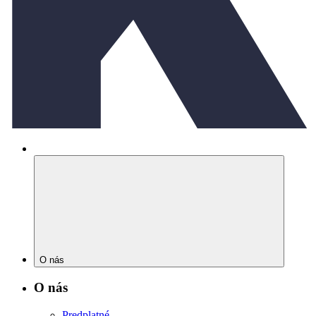
O nás
O nás
Predplatné